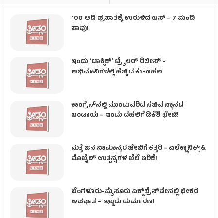
100 ಅಡಿ ಪ್ರಪಾತಕ್ಕೆ ಉರುಳಿದ ಬಸ್‌ – 7 ಮಂದಿ
ಸಾವು!
ಇಂದು ʻಟಾಕ್ಸಿಕ್ʼ ಟ್ರೈಲರ್ ರಿಲೀಸ್‌ –
ಅಭಿಮಾನಿಗಳಲ್ಲಿ ಹೆಚ್ಚಿದ ಕುತೂಹಲ!
ಕಾಂಗ್ರೆಸ್​ನಲ್ಲಿ ಮುಂದುವರಿದ ಸಚಿವ ಸ್ಥಾನದ
ಬಂಡಾಯ – ಇಂದು ದೆಹಲಿಗೆ ಡಿಕೆಶಿ ಭೇಟಿ!
ಮತ್ತೆ ಜನ ಸಾಮಾನ್ಯರ ಜೇಬಿಗೆ ಕತ್ತರಿ – ಎಲೆಕ್ಟ್ರಾನಿಕ್ಸ್ &
ಮೊಬೈಲ್ ಉತ್ಪನ್ನಗಳ ಬೆಲೆ ಏರಿಕೆ!
ಬೆಂಗಳೂರು-ಮೈಸೂರು ಎಕ್ಸ್‌ಪ್ರೆಸ್‌ವೇನಲ್ಲಿ ಭೀಕರ
ಅಪಘಾತ – ಇಬ್ಬರು ದುರ್ಮರಣ!