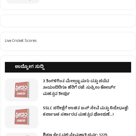
Live Cricket Scores
ಉದ್ಯೋಗ ಸುದ್ದಿ
3 ತಿಂಗಳಿಗಿಂತ ಮೇಲ್ಪಟ್ಟ ಮಗು ದತ್ತು ಪಡೆದ
ತಾಯಂದಿರಿಗೂ ಹೆರಿಗೆ ರಜೆ: ಸುಪ್ರೀಂ ಕೋರ್ಟ್
ಮಹತ್ವದ ತೀರ್ಪು
SSLC ಪರೀಕ್ಷೆಗೆ ಉಚಿತ ಬಸ್ ಸೇವೆ ಮತ್ತು ನಿಷೇಧಾಜ್ಞೆ:
ಕರ್ನಾಟಕ ಸರ್ಕಾರದ ಮಹತ್ವದ ಘೋಷಣೆ…!
ಶಿಕ್ಷಣ ಕ್ಷೇತ್ರದಲ್ಲಿ ನೇಮಕಾತಿ ಪರ್ವ; 1225