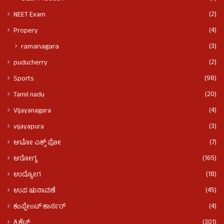
(2)
NEET Exam
(4)
Propery
(3)
ramanagara
(2)
puducherry
(98)
Sports
(20)
Tamil nadu
(4)
VIjayanagara
(3)
vijayapura
(7)
ಆಟೋ ಎಕ್ಸ್ ಪೋ
(165)
ಆರೋಗ್ಯ
(18)
ಉದ್ಯೋಗ
(45)
ಉಪ ಚುನಾವಣೆ
(4)
ಕಂಪ್ಲೇಂಟ್ ಕಾರ್ನರ್
(301)
ಕ್ರಿಕೆಟ್