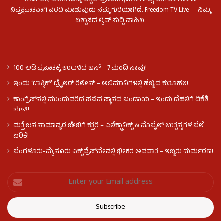
ಕರ್ನಾಟಕ, ಭಾರತ ಮತ್ತು ವಿಶ್ವದ ಪ್ರಮುಖ ಘಟನೆಗಳನ್ನು ವೇಗವಾಗಿ ಹಾಗೂ
ನಿಷ್ಪಕ್ಷಪಾತವಾಗಿ ವರದಿ ಮಾಡುವುದು ನಮ್ಮ ಗುರಿಯಾಗಿದೆ. Freedom TV Live — ನಿಮ್ಮ
ವಿಶ್ವಾಸದ ಲೈವ್ ಸುದ್ದಿ ವಾಹಿನಿ.
100 ಅಡಿ ಪ್ರಪಾತಕ್ಕೆ ಉರುಳಿದ ಬಸ್‌ – 7 ಮಂದಿ ಸಾವು!
ಇಂದು ʻಟಾಕ್ಸಿಕ್ʼ ಟ್ರೈಲರ್ ರಿಲೀಸ್‌ – ಅಭಿಮಾನಿಗಳಲ್ಲಿ ಹೆಚ್ಚಿದ ಕುತೂಹಲ!
ಕಾಂಗ್ರೆಸ್​ನಲ್ಲಿ ಮುಂದುವರಿದ ಸಚಿವ ಸ್ಥಾನದ ಬಂಡಾಯ – ಇಂದು ದೆಹಲಿಗೆ ಡಿಕೆಶಿ
ಭೇಟಿ!
ಮತ್ತೆ ಜನ ಸಾಮಾನ್ಯರ ಜೇಬಿಗೆ ಕತ್ತರಿ – ಎಲೆಕ್ಟ್ರಾನಿಕ್ಸ್ & ಮೊಬೈಲ್ ಉತ್ಪನ್ನಗಳ ಬೆಲೆ
ಏರಿಕೆ!
ಬೆಂಗಳೂರು-ಮೈಸೂರು ಎಕ್ಸ್‌ಪ್ರೆಸ್‌ವೇನಲ್ಲಿ ಭೀಕರ ಅಪಘಾತ – ಇಬ್ಬರು ದುರ್ಮರಣ!