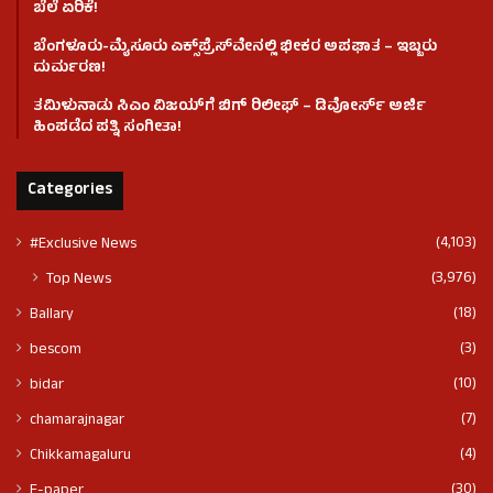
ಬೆಲೆ ಏರಿಕೆ!
ಬೆಂಗಳೂರು-ಮೈಸೂರು ಎಕ್ಸ್‌ಪ್ರೆಸ್‌ವೇನಲ್ಲಿ ಭೀಕರ ಅಪಘಾತ – ಇಬ್ಬರು
ದುರ್ಮರಣ!
ತಮಿಳುನಾಡು ಸಿಎಂ ವಿಜಯ್‌ಗೆ ಬಿಗ್ ರಿಲೀಫ್ – ಡಿವೋರ್ಸ್ ಅರ್ಜಿ
ಹಿಂಪಡೆದ ಪತ್ನಿ ಸಂಗೀತಾ!
Categories
(4,103)
#Exclusive News
(3,976)
Top News
(18)
Ballary
(3)
bescom
(10)
bidar
(7)
chamarajnagar
(4)
Chikkamagaluru
(30)
E-paper