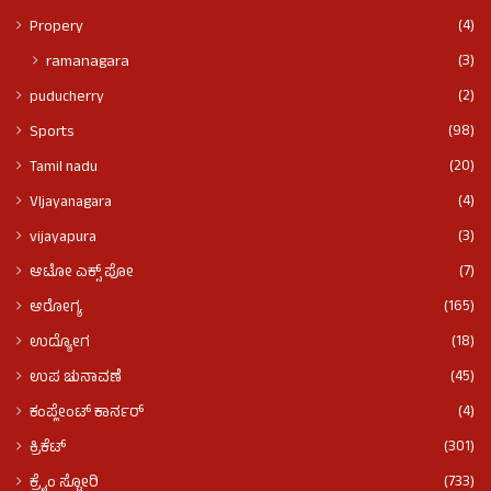
(4)
Propery
(3)
ramanagara
(2)
puducherry
(98)
Sports
(20)
Tamil nadu
(4)
VIjayanagara
(3)
vijayapura
(7)
ಆಟೋ ಎಕ್ಸ್ ಪೋ
(165)
ಆರೋಗ್ಯ
(18)
ಉದ್ಯೋಗ
(45)
ಉಪ ಚುನಾವಣೆ
(4)
ಕಂಪ್ಲೇಂಟ್ ಕಾರ್ನರ್
(301)
ಕ್ರಿಕೆಟ್
(733)
ಕ್ರೈಂ ಸ್ಟೋರಿ