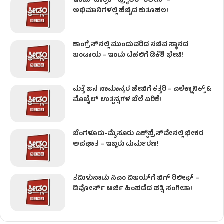
ಇಂದು ʻಟಾಕ್ಸಿಕ್ʼ ಟ್ರೈಲರ್ ರಿಲೀಸ್‌ –
ಅಭಿಮಾನಿಗಳಲ್ಲಿ ಹೆಚ್ಚಿದ ಕುತೂಹಲ!
ಕಾಂಗ್ರೆಸ್​ನಲ್ಲಿ ಮುಂದುವರಿದ ಸಚಿವ ಸ್ಥಾನದ
ಬಂಡಾಯ – ಇಂದು ದೆಹಲಿಗೆ ಡಿಕೆಶಿ ಭೇಟಿ!
ಮತ್ತೆ ಜನ ಸಾಮಾನ್ಯರ ಜೇಬಿಗೆ ಕತ್ತರಿ – ಎಲೆಕ್ಟ್ರಾನಿಕ್ಸ್ &
ಮೊಬೈಲ್ ಉತ್ಪನ್ನಗಳ ಬೆಲೆ ಏರಿಕೆ!
ಬೆಂಗಳೂರು-ಮೈಸೂರು ಎಕ್ಸ್‌ಪ್ರೆಸ್‌ವೇನಲ್ಲಿ ಭೀಕರ
ಅಪಘಾತ – ಇಬ್ಬರು ದುರ್ಮರಣ!
ತಮಿಳುನಾಡು ಸಿಎಂ ವಿಜಯ್‌ಗೆ ಬಿಗ್ ರಿಲೀಫ್ –
ಡಿವೋರ್ಸ್ ಅರ್ಜಿ ಹಿಂಪಡೆದ ಪತ್ನಿ ಸಂಗೀತಾ!