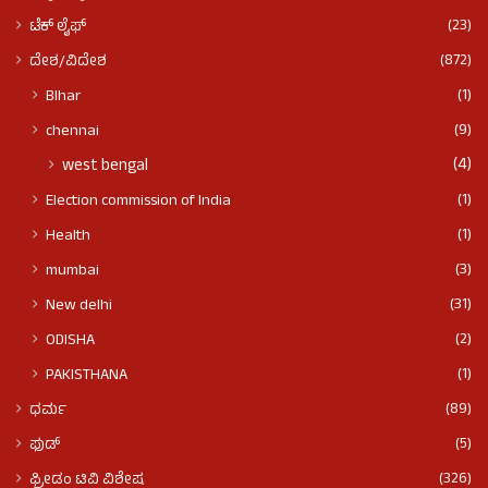
(23)
ಟೆಕ್ ಲೈಫ್
(872)
ದೇಶ/ವಿದೇಶ
(1)
BIhar
(9)
chennai
(4)
west bengal
(1)
Election commission of India
(1)
Health
(3)
mumbai
(31)
New delhi
(2)
ODISHA
(1)
PAKISTHANA
(89)
ಧರ್ಮ
(5)
ಫುಡ್​​
(326)
ಫ್ರೀಡಂ ಟಿವಿ ವಿಶೇಷ