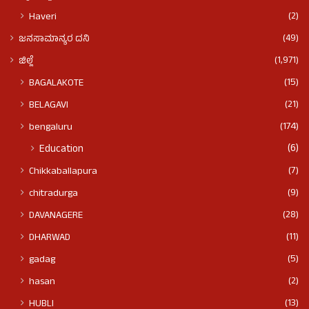
(2)
Haveri
(49)
ಜನಸಾಮಾನ್ಯರ ದನಿ
(1,971)
ಜಿಲ್ಲೆ
(15)
BAGALAKOTE
(21)
BELAGAVI
(174)
bengaluru
(6)
Education
(7)
Chikkaballapura
(9)
chitradurga
(28)
DAVANAGERE
(11)
DHARWAD
(5)
gadag
(2)
hasan
(13)
HUBLI