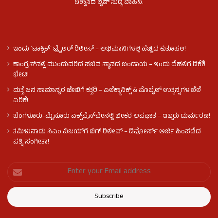
ವಿಶ್ವಾಸದ ಲೈವ್ ಸುದ್ದಿ ವಾಹಿನಿ.
ಇಂದು ʻಟಾಕ್ಸಿಕ್ʼ ಟ್ರೈಲರ್ ರಿಲೀಸ್‌ – ಅಭಿಮಾನಿಗಳಲ್ಲಿ ಹೆಚ್ಚಿದ ಕುತೂಹಲ!
ಕಾಂಗ್ರೆಸ್​ನಲ್ಲಿ ಮುಂದುವರಿದ ಸಚಿವ ಸ್ಥಾನದ ಬಂಡಾಯ – ಇಂದು ದೆಹಲಿಗೆ ಡಿಕೆಶಿ
ಭೇಟಿ!
ಮತ್ತೆ ಜನ ಸಾಮಾನ್ಯರ ಜೇಬಿಗೆ ಕತ್ತರಿ – ಎಲೆಕ್ಟ್ರಾನಿಕ್ಸ್ & ಮೊಬೈಲ್ ಉತ್ಪನ್ನಗಳ ಬೆಲೆ
ಏರಿಕೆ!
ಬೆಂಗಳೂರು-ಮೈಸೂರು ಎಕ್ಸ್‌ಪ್ರೆಸ್‌ವೇನಲ್ಲಿ ಭೀಕರ ಅಪಘಾತ – ಇಬ್ಬರು ದುರ್ಮರಣ!
ತಮಿಳುನಾಡು ಸಿಎಂ ವಿಜಯ್‌ಗೆ ಬಿಗ್ ರಿಲೀಫ್ – ಡಿವೋರ್ಸ್ ಅರ್ಜಿ ಹಿಂಪಡೆದ
ಪತ್ನಿ ಸಂಗೀತಾ!