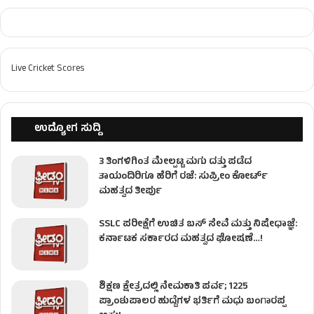
Live Cricket Scores
ಉದ್ಯೋಗ ಸುದ್ದಿ
3 ತಿಂಗಳಿಗಿಂತ ಮೇಲ್ಪಟ್ಟ ಮಗು ದತ್ತು ಪಡೆದ
ತಾಯಂದಿರಿಗೂ ಹೆರಿಗೆ ರಜೆ: ಸುಪ್ರೀಂ ಕೋರ್ಟ್
ಮಹತ್ವದ ತೀರ್ಪು
SSLC ಪರೀಕ್ಷೆಗೆ ಉಚಿತ ಬಸ್ ಸೇವೆ ಮತ್ತು ನಿಷೇಧಾಜ್ಞೆ:
ಕರ್ನಾಟಕ ಸರ್ಕಾರದ ಮಹತ್ವದ ಘೋಷಣೆ…!
ಶಿಕ್ಷಣ ಕ್ಷೇತ್ರದಲ್ಲಿ ನೇಮಕಾತಿ ಪರ್ವ; 1225
ಪ್ರಾಂಶುಪಾಲರ ಹುದ್ದೆಗಳ ಭರ್ತಿಗೆ ಮಧು ಬಂಗಾರಪ್ಪ