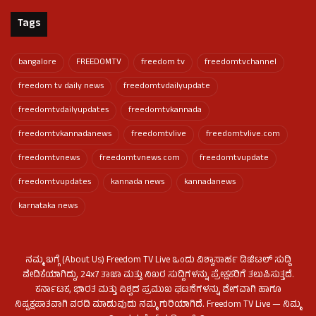
Tags
bangalore
FREEDOMTV
freedom tv
freedomtvchannel
freedom tv daily news
freedomtvdailyupdate
freedomtvdailyupdates
freedomtvkannada
freedomtvkannadanews
freedomtvlive
freedomtvlive.com
freedomtvnews
freedomtvnews.com
freedomtvupdate
freedomtvupdates
kannada news
kannadanews
karnataka news
ನಮ್ಮ ಬಗ್ಗೆ (About Us) Freedom TV Live ಒಂದು ವಿಶ್ವಾಸಾರ್ಹ ಡಿಜಿಟಲ್ ಸುದ್ದಿ
ವೇದಿಕೆಯಾಗಿದ್ದು, 24x7 ತಾಜಾ ಮತ್ತು ನಿಖರ ಸುದ್ದಿಗಳನ್ನು ಪ್ರೇಕ್ಷಕರಿಗೆ ತಲುಪಿಸುತ್ತದೆ.
ಕರ್ನಾಟಕ, ಭಾರತ ಮತ್ತು ವಿಶ್ವದ ಪ್ರಮುಖ ಘಟನೆಗಳನ್ನು ವೇಗವಾಗಿ ಹಾಗೂ
ನಿಷ್ಪಕ್ಷಪಾತವಾಗಿ ವರದಿ ಮಾಡುವುದು ನಮ್ಮ ಗುರಿಯಾಗಿದೆ. Freedom TV Live — ನಿಮ್ಮ