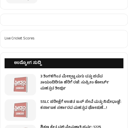
Live Cricket Scores
ಉದ್ಯೋಗ ಸುದ್ದಿ
3 ತಿಂಗಳಿಗಿಂತ ಮೇಲ್ಪಟ್ಟ ಮಗು ದತ್ತು ಪಡೆದ
ತಾಯಂದಿರಿಗೂ ಹೆರಿಗೆ ರಜೆ: ಸುಪ್ರೀಂ ಕೋರ್ಟ್
ಮಹತ್ವದ ತೀರ್ಪು
SSLC ಪರೀಕ್ಷೆಗೆ ಉಚಿತ ಬಸ್ ಸೇವೆ ಮತ್ತು ನಿಷೇಧಾಜ್ಞೆ:
ಕರ್ನಾಟಕ ಸರ್ಕಾರದ ಮಹತ್ವದ ಘೋಷಣೆ…!
ಶಿಕ್ಷಣ ಕ್ಷೇತ್ರದಲ್ಲಿ ನೇಮಕಾತಿ ಪರ್ವ; 1225