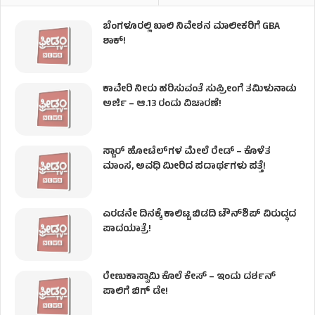
ಬೆಂಗಳೂರಲ್ಲಿ ಖಾಲಿ ನಿವೇಶನ ಮಾಲೀಕರಿಗೆ GBA
ಶಾಕ್!
ಕಾವೇರಿ ನೀರು ಹರಿಸುವಂತೆ ಸುಪ್ರೀಂಗೆ ತಮಿಳುನಾಡು
ಅರ್ಜಿ – ಆ.13 ರಂದು ವಿಚಾರಣೆ!
ಸ್ಟಾರ್ ಹೋಟೆಲ್​​​ಗಳ ಮೇಲೆ ರೇಡ್ – ಕೊಳೆತ
ಮಾಂಸ, ಅವಧಿ ಮೀರಿದ ಪದಾರ್ಥಗಳು ಪತ್ತೆ!
ಎರಡನೇ ದಿನಕ್ಕೆ ಕಾಲಿಟ್ಟ ಬಿಡದಿ ಟೌನ್​ಶಿಪ್ ವಿರುದ್ಧದ
ಪಾದಯಾತ್ರೆ!
ರೇಣುಕಾಸ್ವಾಮಿ ಕೊಲೆ‌ ಕೇಸ್​ – ಇಂದು ದರ್ಶನ್
ಪಾಲಿಗೆ ಬಿಗ್ ಡೇ!