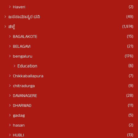
(2)
Haveri
(49)
ಜನಸಾಮಾನ್ಯರ ದನಿ
(1,974)
ಜಿಲ್ಲೆ
(15)
BAGALAKOTE
(21)
BELAGAVI
(176)
bengaluru
(6)
Education
(7)
Chikkaballapura
(9)
chitradurga
(28)
DAVANAGERE
(11)
DHARWAD
(5)
gadag
(2)
hasan
(13)
HUBLI