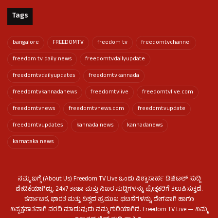
Tags
bangalore
FREEDOMTV
freedom tv
freedomtvchannel
freedom tv daily news
freedomtvdailyupdate
freedomtvdailyupdates
freedomtvkannada
freedomtvkannadanews
freedomtvlive
freedomtvlive.com
freedomtvnews
freedomtvnews.com
freedomtvupdate
freedomtvupdates
kannada news
kannadanews
karnataka news
ನಮ್ಮ ಬಗ್ಗೆ (About Us) Freedom TV Live ಒಂದು ವಿಶ್ವಾಸಾರ್ಹ ಡಿಜಿಟಲ್ ಸುದ್ದಿ
ವೇದಿಕೆಯಾಗಿದ್ದು, 24x7 ತಾಜಾ ಮತ್ತು ನಿಖರ ಸುದ್ದಿಗಳನ್ನು ಪ್ರೇಕ್ಷಕರಿಗೆ ತಲುಪಿಸುತ್ತದೆ.
ಕರ್ನಾಟಕ, ಭಾರತ ಮತ್ತು ವಿಶ್ವದ ಪ್ರಮುಖ ಘಟನೆಗಳನ್ನು ವೇಗವಾಗಿ ಹಾಗೂ
ನಿಷ್ಪಕ್ಷಪಾತವಾಗಿ ವರದಿ ಮಾಡುವುದು ನಮ್ಮ ಗುರಿಯಾಗಿದೆ. Freedom TV Live — ನಿಮ್ಮ