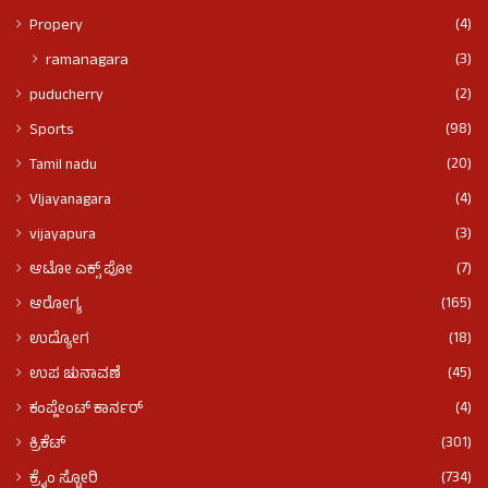
(4)
Propery
(3)
ramanagara
(2)
puducherry
(98)
Sports
(20)
Tamil nadu
(4)
VIjayanagara
(3)
vijayapura
(7)
ಆಟೋ ಎಕ್ಸ್ ಪೋ
(165)
ಆರೋಗ್ಯ
(18)
ಉದ್ಯೋಗ
(45)
ಉಪ ಚುನಾವಣೆ
(4)
ಕಂಪ್ಲೇಂಟ್ ಕಾರ್ನರ್
(301)
ಕ್ರಿಕೆಟ್
(734)
ಕ್ರೈಂ ಸ್ಟೋರಿ