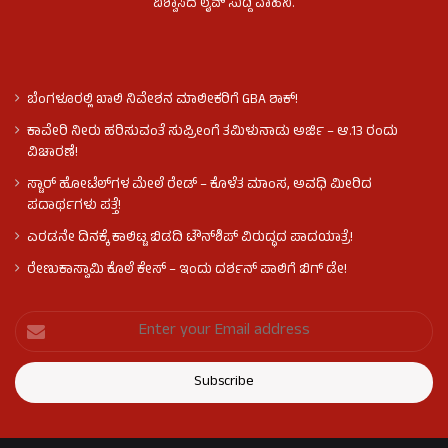
ವಿಶ್ವಾಸದ ಲೈವ್ ಸುದ್ದಿ ವಾಹಿನಿ.
ಬೆಂಗಳೂರಲ್ಲಿ ಖಾಲಿ ನಿವೇಶನ ಮಾಲೀಕರಿಗೆ GBA ಶಾಕ್!
ಕಾವೇರಿ ನೀರು ಹರಿಸುವಂತೆ ಸುಪ್ರೀಂಗೆ ತಮಿಳುನಾಡು ಅರ್ಜಿ – ಆ.13 ರಂದು
ವಿಚಾರಣೆ!
ಸ್ಟಾರ್ ಹೋಟೆಲ್​​​ಗಳ ಮೇಲೆ ರೇಡ್ – ಕೊಳೆತ ಮಾಂಸ, ಅವಧಿ ಮೀರಿದ
ಪದಾರ್ಥಗಳು ಪತ್ತೆ!
ಎರಡನೇ ದಿನಕ್ಕೆ ಕಾಲಿಟ್ಟ ಬಿಡದಿ ಟೌನ್​ಶಿಪ್ ವಿರುದ್ಧದ ಪಾದಯಾತ್ರೆ!
ರೇಣುಕಾಸ್ವಾಮಿ ಕೊಲೆ‌ ಕೇಸ್​ – ಇಂದು ದರ್ಶನ್ ಪಾಲಿಗೆ ಬಿಗ್ ಡೇ!