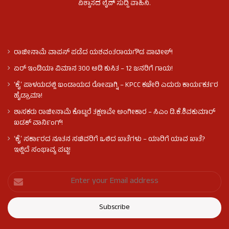
ವಿಶ್ವಾಸದ ಲೈವ್ ಸುದ್ದಿ ವಾಹಿನಿ.
ರಾಜೀನಾಮೆ ವಾಪಸ್ ಪಡೆದ ಯಶವಂತರಾಯಗೌಡ ಪಾಟೀಲ್‌!
ಏರ್ ಇಂಡಿಯಾ ವಿಮಾನ 300 ಅಡಿ ಕುಸಿತ – 12 ಜನರಿಗೆ ಗಾಯ!
ʻಕೈʼ​ ಪಾಳಯದಲ್ಲಿ ಬಂಡಾಯದ ರೋಷಾಗ್ನಿ – KPCC ಕಚೇರಿ ಎದುರು ಕಾರ್ಯಕರ್ತರ
ಹೈಡ್ರಾಮಾ!
ಶಾಸಕರು ರಾಜೀನಾಮೆ ಕೊಟ್ಟರೆ ತಕ್ಷಣವೇ ಅಂಗೀಕಾರ – ಸಿಎಂ ಡಿ.ಕೆ.ಶಿವಕುಮಾರ್
ಖಡಕ್ ವಾರ್ನಿಂಗ್!
ʻಕೈʼ ಸರ್ಕಾರದ ನೂತನ ಸಚಿವರಿಗೆ ಒಲಿದ ಖಾತೆಗಳು – ಯಾರಿಗೆ ಯಾವ ಖಾತೆ?
ಇಲ್ಲಿದೆ ಸಂಭಾವ್ಯ ಪಟ್ಟಿ!