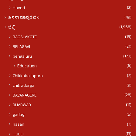
(2)
Haveri
(49)
ಜನಸಾಮಾನ್ಯರ ದನಿ
(1,968)
ಜಿಲ್ಲೆ
(15)
BAGALAKOTE
(21)
BELAGAVI
(173)
bengaluru
(6)
Education
(7)
Chikkaballapura
(9)
chitradurga
(28)
DAVANAGERE
(11)
DHARWAD
(5)
gadag
(2)
hasan
(13)
HUBLI