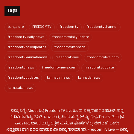
Tags
bangalore
FREEDOMTV
freedom tv
freedomtvchannel
freedom tv daily news
freedomtvdailyupdate
freedomtvdailyupdates
freedomtvkannada
freedomtvkannadanews
freedomtvlive
freedomtvlive.com
freedomtvnews
freedomtvnews.com
freedomtvupdate
freedomtvupdates
kannada news
kannadanews
karnataka news
ನಮ್ಮ ಬಗ್ಗೆ (About Us) Freedom TV Live ಒಂದು ವಿಶ್ವಾಸಾರ್ಹ ಡಿಜಿಟಲ್ ಸುದ್ದಿ
ವೇದಿಕೆಯಾಗಿದ್ದು, 24x7 ತಾಜಾ ಮತ್ತು ನಿಖರ ಸುದ್ದಿಗಳನ್ನು ಪ್ರೇಕ್ಷಕರಿಗೆ ತಲುಪಿಸುತ್ತದೆ.
ಕರ್ನಾಟಕ, ಭಾರತ ಮತ್ತು ವಿಶ್ವದ ಪ್ರಮುಖ ಘಟನೆಗಳನ್ನು ವೇಗವಾಗಿ ಹಾಗೂ
ನಿಷ್ಪಕ್ಷಪಾತವಾಗಿ ವರದಿ ಮಾಡುವುದು ನಮ್ಮ ಗುರಿಯಾಗಿದೆ. Freedom TV Live — ನಿಮ್ಮ