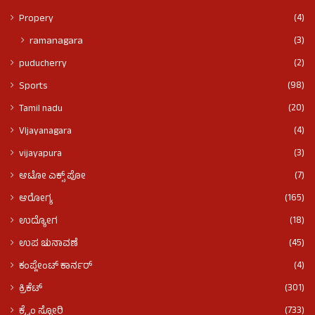
(4)
Propery
(3)
ramanagara
(2)
puducherry
(98)
Sports
(20)
Tamil nadu
(4)
VIjayanagara
(3)
vijayapura
(7)
ಆಟೋ ಎಕ್ಸ್ ಪೋ
(165)
ಆರೋಗ್ಯ
(18)
ಉದ್ಯೋಗ
(45)
ಉಪ ಚುನಾವಣೆ
(4)
ಕಂಪ್ಲೇಂಟ್ ಕಾರ್ನರ್
(301)
ಕ್ರಿಕೆಟ್
(733)
ಕ್ರೈಂ ಸ್ಟೋರಿ