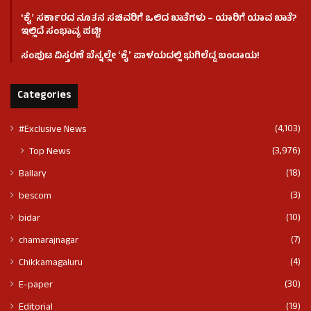
ʻಕೈʼ ಸರ್ಕಾರದ ನೂತನ ಸಚಿವರಿಗೆ ಒಲಿದ ಖಾತೆಗಳು – ಯಾರಿಗೆ ಯಾವ ಖಾತೆ?
ಇಲ್ಲಿದೆ ಸಂಭಾವ್ಯ ಪಟ್ಟಿ!
ಸಂಪುಟ ವಿಸ್ತರಣೆ ಬೆನ್ನಲ್ಲೇ ʻಕೈʼ ಪಾಳಯದಲ್ಲಿ ಭುಗಿಲೆದ್ದ ಬಂಡಾಯ!
Categories
(4,103)
#Exclusive News
(3,976)
Top News
(18)
Ballary
(3)
bescom
(10)
bidar
(7)
chamarajnagar
(4)
Chikkamagaluru
(30)
E-paper
(19)
Editorial