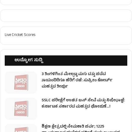
Live Cricket Scores
ಉದ್ಯೋಗ ಸುದ್ದಿ
3 ತಿಂಗಳಿಗಿಂತ ಮೇಲ್ಪಟ್ಟ ಮಗು ದತ್ತು ಪಡೆದ
ತಾಯಂದಿರಿಗೂ ಹೆರಿಗೆ ರಜೆ: ಸುಪ್ರೀಂ ಕೋರ್ಟ್
ಮಹತ್ವದ ತೀರ್ಪು
SSLC ಪರೀಕ್ಷೆಗೆ ಉಚಿತ ಬಸ್ ಸೇವೆ ಮತ್ತು ನಿಷೇಧಾಜ್ಞೆ:
ಕರ್ನಾಟಕ ಸರ್ಕಾರದ ಮಹತ್ವದ ಘೋಷಣೆ…!
ಶಿಕ್ಷಣ ಕ್ಷೇತ್ರದಲ್ಲಿ ನೇಮಕಾತಿ ಪರ್ವ; 1225