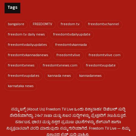
Tags
bangalore
FREEDOMTV
freedom tv
freedomtvchannel
freedom tv daily news
freedomtvdailyupdate
freedomtvdailyupdates
freedomtvkannada
freedomtvkannadanews
freedomtvlive
freedomtvlive.com
freedomtvnews
freedomtvnews.com
freedomtvupdate
freedomtvupdates
kannada news
kannadanews
karnataka news
ನಮ್ಮ ಬಗ್ಗೆ (About Us) Freedom TV Live ಒಂದು ವಿಶ್ವಾಸಾರ್ಹ ಡಿಜಿಟಲ್ ಸುದ್ದಿ
ವೇದಿಕೆಯಾಗಿದ್ದು, 24x7 ತಾಜಾ ಮತ್ತು ನಿಖರ ಸುದ್ದಿಗಳನ್ನು ಪ್ರೇಕ್ಷಕರಿಗೆ ತಲುಪಿಸುತ್ತದೆ.
ಕರ್ನಾಟಕ, ಭಾರತ ಮತ್ತು ವಿಶ್ವದ ಪ್ರಮುಖ ಘಟನೆಗಳನ್ನು ವೇಗವಾಗಿ ಹಾಗೂ
ನಿಷ್ಪಕ್ಷಪಾತವಾಗಿ ವರದಿ ಮಾಡುವುದು ನಮ್ಮ ಗುರಿಯಾಗಿದೆ. Freedom TV Live — ನಿಮ್ಮ
ವಿಶ್ವಾಸದ ಲೈವ್ ಸುದ್ದಿ ವಾಹಿನಿ.