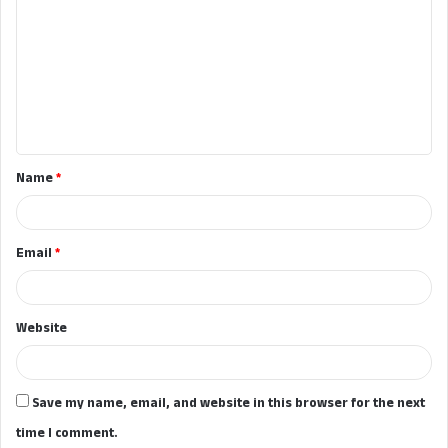
o
m
m
e
n
t
Name
*
*
Email
*
Website
Save my name, email, and website in this browser for the next
time I comment.