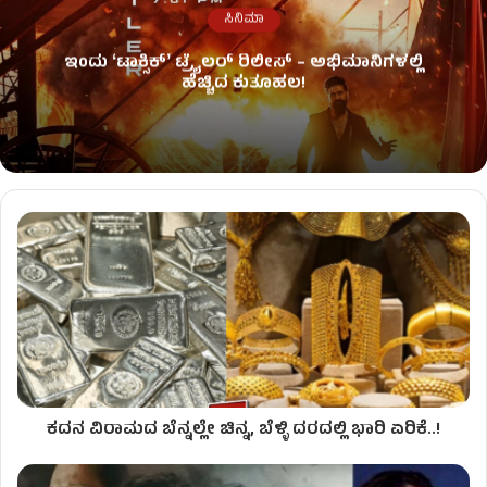
ಸಿನಿಮಾ
ಇಂದು ʻಟಾಕ್ಸಿಕ್ʼ ಟ್ರೈಲರ್ ರಿಲೀಸ್‌ – ಅಭಿಮಾನಿಗಳಲ್ಲಿ
ಹೆಚ್ಚಿದ ಕುತೂಹಲ!
ಕದನ ವಿರಾಮದ ಬೆನ್ನಲ್ಲೇ ಚಿನ್ನ, ಬೆಳ್ಳಿ ದರದಲ್ಲಿ ಭಾರಿ ಏರಿಕೆ..!