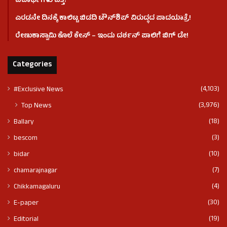
ಪದಾರ್ಥಗಳು ಪತ್ತೆ!
ಎರಡನೇ ದಿನಕ್ಕೆ ಕಾಲಿಟ್ಟ ಬಿಡದಿ ಟೌನ್​ಶಿಪ್ ವಿರುದ್ಧದ ಪಾದಯಾತ್ರೆ!
ರೇಣುಕಾಸ್ವಾಮಿ ಕೊಲೆ‌ ಕೇಸ್​ – ಇಂದು ದರ್ಶನ್ ಪಾಲಿಗೆ ಬಿಗ್ ಡೇ!
Categories
(4,103)
#Exclusive News
(3,976)
Top News
(18)
Ballary
(3)
bescom
(10)
bidar
(7)
chamarajnagar
(4)
Chikkamagaluru
(30)
E-paper
(19)
Editorial