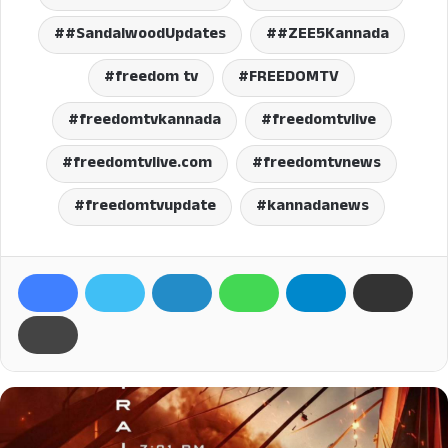
#SandalwoodUpdates
#ZEE5Kannada
freedom tv
FREEDOMTV
freedomtvkannada
freedomtvlive
freedomtvlive.com
freedomtvnews
freedomtvupdate
kannadanews