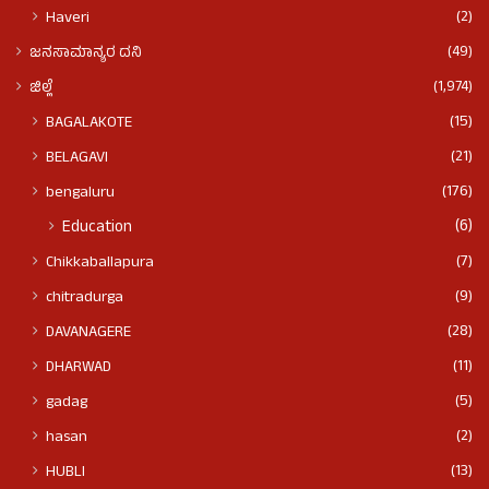
(2)
Haveri
(49)
ಜನಸಾಮಾನ್ಯರ ದನಿ
(1,974)
ಜಿಲ್ಲೆ
(15)
BAGALAKOTE
(21)
BELAGAVI
(176)
bengaluru
(6)
Education
(7)
Chikkaballapura
(9)
chitradurga
(28)
DAVANAGERE
(11)
DHARWAD
(5)
gadag
(2)
hasan
(13)
HUBLI