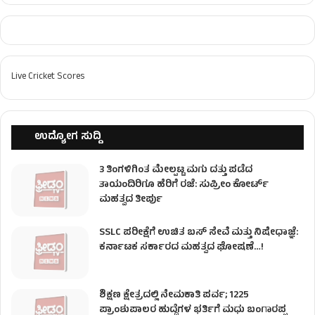
Live Cricket Scores
ಉದ್ಯೋಗ ಸುದ್ದಿ
3 ತಿಂಗಳಿಗಿಂತ ಮೇಲ್ಪಟ್ಟ ಮಗು ದತ್ತು ಪಡೆದ
ತಾಯಂದಿರಿಗೂ ಹೆರಿಗೆ ರಜೆ: ಸುಪ್ರೀಂ ಕೋರ್ಟ್
ಮಹತ್ವದ ತೀರ್ಪು
SSLC ಪರೀಕ್ಷೆಗೆ ಉಚಿತ ಬಸ್ ಸೇವೆ ಮತ್ತು ನಿಷೇಧಾಜ್ಞೆ:
ಕರ್ನಾಟಕ ಸರ್ಕಾರದ ಮಹತ್ವದ ಘೋಷಣೆ…!
ಶಿಕ್ಷಣ ಕ್ಷೇತ್ರದಲ್ಲಿ ನೇಮಕಾತಿ ಪರ್ವ; 1225
ಪ್ರಾಂಶುಪಾಲರ ಹುದ್ದೆಗಳ ಭರ್ತಿಗೆ ಮಧು ಬಂಗಾರಪ್ಪ