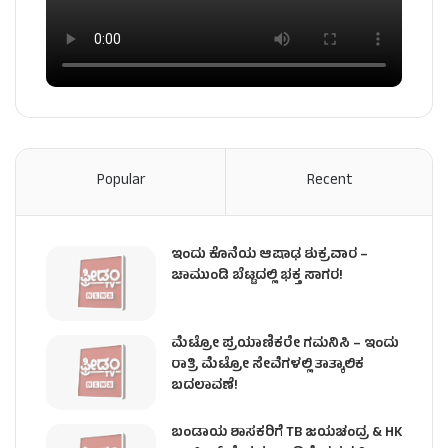
Popular
Recent
ಇಂದು ಕೊನೆಯ ಆಷಾಢ ಶುಕ್ರವಾರ –
ಚಾಮುಂಡಿ ಬೆಟ್ಟದಲ್ಲಿ ಭಕ್ತ ಸಾಗರ!
ಮೆಟ್ರೋ ಪ್ರಯಾಣಿಕರೇ ಗಮನಿಸಿ – ಇಂದು
ರಾತ್ರಿ ಮೆಟ್ರೋ ಸೇವೆಗಳಲ್ಲಿ ತಾತ್ಕಾಲಿಕ
ಬದಲಾವಣೆ!
ಬಂಡಾಯ ಶಾಸಕರಿಗೆ TB ಜಯಚಂದ್ರ & HK