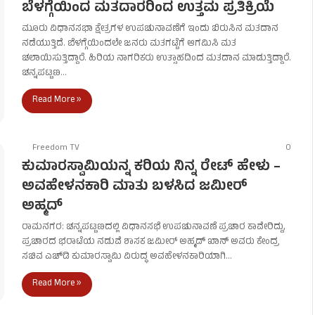
ಬೆಳಗ್ಗೆಯಿಂದ ಮತದಾರರಿಂದ ಉತ್ತಮ ಪ್ರತಿಕ್ರಿಯೆ
ಮೂರು ವಿಧಾನಸಭಾ ಕ್ಷೇತ್ರಗಳ ಉಪಚುನಾವಣೆಗೆ ಇಂದು ಬಿರುಸಿನ ಮತದಾನ
ನಡೆಯುತ್ತಿದೆ. ಬೆಳಗ್ಗೆಯಿಂದಲೇ ಜನರು ಮತಗಟ್ಟೆಗೆ ಆಗಮಿಸಿ ಮತ
ಚಲಾಯಿಸುತ್ತಿದ್ದಾರೆ. ಹಿರಿಯ ನಾಗರಿಕರು ಉತ್ಸಾಹದಿಂದ ಮತದಾನ ಮಾಡುತ್ತಿದ್ದಾರೆ.
ಚನ್ನಪಟ್ಟಣ…
Read More »
Freedom TV
0
ಕುಮಾರಸ್ವಾಮಿಯನ್ನ ಕರಿಯ ನಿನ್ನ ರೇಟ್ ಹೇಳು –
ಅವಹೇಳನಕಾರಿ ಮಾತು ಬಳಸಿದ ಜಮೀರ್‌
ಅಹ್ಮದ್‌
ರಾಮನಗರ: ಚನ್ನಪಟ್ಟಣದಲ್ಲಿ ವಿಧಾನಸಭೆ ಉಪಚುನಾವಣೆ ಪ್ರಚಾರ ಕಾವೇರಿದ್ದು,
ಪ್ರಚಾರದ ಭರಾಟೆಯ ನಡುವೆ ಶಾಸಕ ಜಮೀರ್‌ ಅಹ್ಮದ್‌ ಖಾನ್‌ ಅವರು ಕೇಂದ್ರ
ಸಚಿವ ಎಚ್‌ಡಿ ಕುಮಾರಸ್ವಾಮಿ ವಿರುದ್ಧ ಅವಹೇಳನಕಾರಿಯಾಗಿ…
Read More »