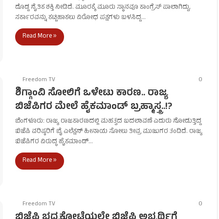
ದೊಡ್ಡ ನೈತಿಕ ಶಕ್ತಿ ನೀಡಿದೆ. ಮೂರಕ್ಕೆ ಮೂರು ಸ್ಥಾನವೂ ಕಾಂಗ್ರೆಸ್ ಪಾಲಾಗಿದ್ದು,
ಸರ್ಕಾರವನ್ನು ಕಟ್ಟಿಹಾಕಲು ವಿರೋಧ ಪಕ್ಷಗಳು ಬಳಸಿದ್ದ…
Read More »
Freedom TV
0
ಶಿಗ್ಗಾಂವಿ ಸೋಲಿಗೆ ಒಳೇಟು ಕಾರಣ.. ರಾಜ್ಯ
ಬಿಜೆಪಿಗರ ಮೇಲೆ ಹೈಕಮಾಂಡ್ ಬ್ರಹ್ಮಾಸ್ತ್ರ..!?
ಬೆಂಗಳೂರು: ರಾಜ್ಯ ರಾಜಕಾರಣದಲ್ಲಿ ಮಹತ್ವದ ಬದಲಾವಣೆ ಎದುರು ನೋಡುತ್ತಿದ್ದ
ಬಿಜೆಪಿ ವರಿಷ್ಠರಿಗೆ ಬೈ ಎಲೆಕ್ಷನ್ ಹೀನಾಯ ಸೋಲು ತೀವ್ರ ಮುಜುಗರ ತಂದಿದೆ. ರಾಜ್ಯ
ಬಿಜೆಪಿಗರ ವಿರುದ್ಧ ಹೈಕಮಾಂಡ್…
Read More »
Freedom TV
0
ಬಿಜೆಪಿ ಭದ್ರಕೋಟೆಯಲ್ಲೇ ಬಿಜೆಪಿ ಅಭ್ಯರ್ಥಿಗೆ