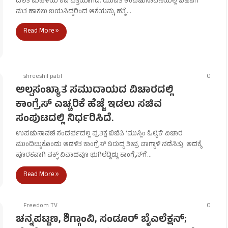
ದಲಿತ ಮಹಿಳೆಯ ಶವ ಪತ್ತೆಯಾಗಿದೆ. ಯುವತಿ ಉಪಚುನಾವಣೆಯಲ್ಲಿ ಬಿಜೆಪಿಗೆ
ಮತ ಹಾಕಲು ಬಯಸಿದ್ದರಿಂದ ಆಕೆಯನ್ನು ಹತ್ಯೆ…
Read More »
shreeshil patil
0
ಅಲ್ಪಸಂಖ್ಯಾತ ಸಮುದಾಯದ ವಿಚಾರದಲ್ಲಿ
ಕಾಂಗ್ರೆಸ್ ಎಚ್ಚರಿಕೆ ಹೆಜ್ಜೆ ಇಡಲು ಸಚಿವ
ಸಂಪುಟದಲ್ಲಿ ನಿರ್ಧರಿಸಿದೆ.
ಉಪಚುನಾವಣೆ ಸಂದರ್ಭದಲ್ಲಿ ಪ್ರತಿಕ್ಷ ಬಿಜೆಪಿ ‘ಮುಸ್ಲಿಂ ಓಲೈಕೆ’ ವಿಚಾರ
ಮುಂದಿಟ್ಟುಕೊಂಡು ಆಡಳಿತ ಕಾಂಗ್ರೆಸ್ ವಿರುದ್ಧ ತೀವ್ರ ವಾಗ್ದಾಳಿ ನಡೆಸಿತ್ತು. ಅದಕ್ಕೆ
ಪೂರಕವಾಗಿ ವಕ್ಫ್ ವಿವಾದವೂ ಭುಗಿಲೆದ್ದಿದ್ದು ಕಾಂಗ್ರೆಸ್​ಗೆ…
Read More »
Freedom TV
0
ಚನ್ನಪಟ್ಟಣ, ಶಿಗ್ಗಾಂವಿ, ಸಂಡೂರ್ ಬೈಎಲೆಕ್ಷನ್;