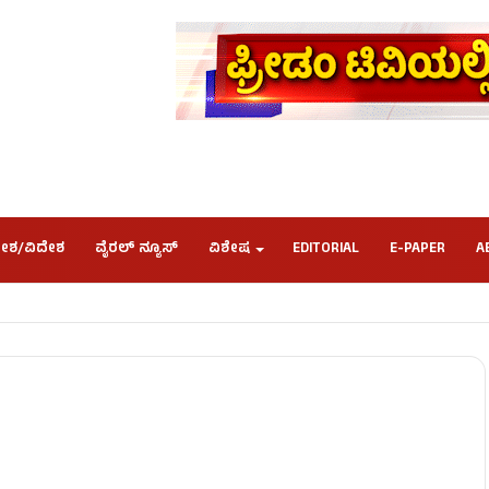
ೇಶ/ವಿದೇಶ
ವೈರಲ್ ನ್ಯೂಸ್
ವಿಶೇಷ
EDITORIAL
E-PAPER
A