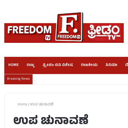
HOME
ರಾಜ್ಯ
ಫ್ರೀಡಂ ಟಿವಿ ವಿಶೇಷ
ರಾಜಕೀಯ
ಸಿನಿಮಾ
ದ
Breaking News
Home
/
ಉಪ ಚುನಾವಣೆ
ಉಪ ಚುನಾವಣೆ