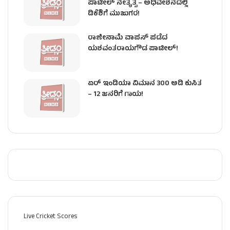
ಪಾಟೀಲ್ ನೇತೃತ್ವ – ಅಧಿವೇಶನದಲ್ಲಿ
ಡಿಕೆಶಿಗೆ ಮುಜುಗರ!
ರಾಜೀನಾಮೆ ವಾಪಸ್ ಪಡೆದ
ಯಶವಂತರಾಯಗೌಡ ಪಾಟೀಲ್‌!
ಏರ್ ಇಂಡಿಯಾ ವಿಮಾನ 300 ಅಡಿ ಕುಸಿತ
– 12 ಜನರಿಗೆ ಗಾಯ!
Live Cricket Scores