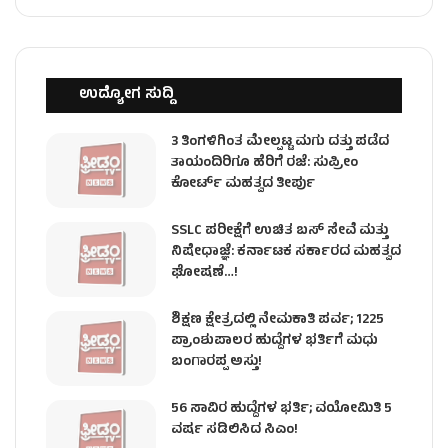
ಉದ್ಯೋಗ ಸುದ್ದಿ
3 ತಿಂಗಳಿಗಿಂತ ಮೇಲ್ಪಟ್ಟ ಮಗು ದತ್ತು ಪಡೆದ
ತಾಯಂದಿರಿಗೂ ಹೆರಿಗೆ ರಜೆ: ಸುಪ್ರೀಂ
ಕೋರ್ಟ್ ಮಹತ್ವದ ತೀರ್ಪು
SSLC ಪರೀಕ್ಷೆಗೆ ಉಚಿತ ಬಸ್ ಸೇವೆ ಮತ್ತು
ನಿಷೇಧಾಜ್ಞೆ: ಕರ್ನಾಟಕ ಸರ್ಕಾರದ ಮಹತ್ವದ
ಘೋಷಣೆ…!
ಶಿಕ್ಷಣ ಕ್ಷೇತ್ರದಲ್ಲಿ ನೇಮಕಾತಿ ಪರ್ವ; 1225
ಪ್ರಾಂಶುಪಾಲರ ಹುದ್ದೆಗಳ ಭರ್ತಿಗೆ ಮಧು
ಬಂಗಾರಪ್ಪ ಅಸ್ತು!
56 ಸಾವಿರ ಹುದ್ದೆಗಳ ಭರ್ತಿ; ವಯೋಮಿತಿ 5
ವರ್ಷ ಸಡಿಲಿಸಿದ ಸಿಎಂ!