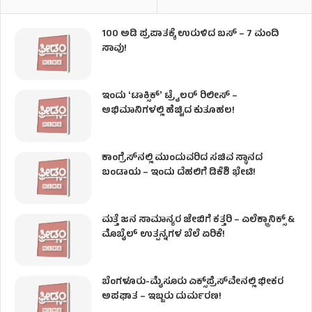
100 ಅಡಿ ಪ್ರಪಾತಕ್ಕೆ ಉರುಳಿದ ಬಸ್‌ – 7 ಮಂದಿ
ಸಾವು!
ಇಂದು ʻಟಾಕ್ಸಿಕ್ʼ ಟ್ರೈಲರ್ ರಿಲೀಸ್‌ –
ಅಭಿಮಾನಿಗಳಲ್ಲಿ ಹೆಚ್ಚಿದ ಕುತೂಹಲ!
ಕಾಂಗ್ರೆಸ್​ನಲ್ಲಿ ಮುಂದುವರಿದ ಸಚಿವ ಸ್ಥಾನದ
ಬಂಡಾಯ – ಇಂದು ದೆಹಲಿಗೆ ಡಿಕೆಶಿ ಭೇಟಿ!
ಮತ್ತೆ ಜನ ಸಾಮಾನ್ಯರ ಜೇಬಿಗೆ ಕತ್ತರಿ – ಎಲೆಕ್ಟ್ರಾನಿಕ್ಸ್ &
ಮೊಬೈಲ್ ಉತ್ಪನ್ನಗಳ ಬೆಲೆ ಏರಿಕೆ!
ಬೆಂಗಳೂರು-ಮೈಸೂರು ಎಕ್ಸ್‌ಪ್ರೆಸ್‌ವೇನಲ್ಲಿ ಭೀಕರ
ಅಪಘಾತ – ಇಬ್ಬರು ದುರ್ಮರಣ!