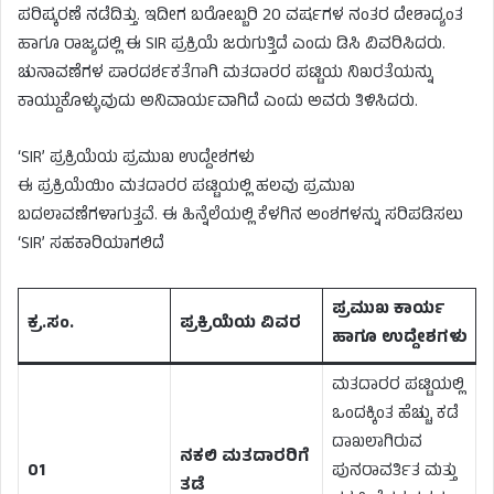
ಪರಿಷ್ಕರಣೆ ನಡೆದಿತ್ತು. ಇದೀಗ ಬರೋಬ್ಬರಿ 20 ವರ್ಷಗಳ ನಂತರ ದೇಶಾದ್ಯಂತ
ಹಾಗೂ ರಾಜ್ಯದಲ್ಲಿ ಈ SIR ಪ್ರಕ್ರಿಯೆ ಜರುಗುತ್ತಿದೆ ಎಂದು ಡಿಸಿ ವಿವರಿಸಿದರು.
ಚುನಾವಣೆಗಳ ಪಾರದರ್ಶಕತೆಗಾಗಿ ಮತದಾರರ ಪಟ್ಟಿಯ ನಿಖರತೆಯನ್ನು
ಕಾಯ್ದುಕೊಳ್ಳುವುದು ಅನಿವಾರ್ಯವಾಗಿದೆ ಎಂದು ಅವರು ತಿಳಿಸಿದರು.
‘SIR’ ಪ್ರಕ್ರಿಯೆಯ ಪ್ರಮುಖ ಉದ್ದೇಶಗಳು
ಈ ಪ್ರಕ್ರಿಯೆಯಿಂ ಮತದಾರರ ಪಟ್ಟಿಯಲ್ಲಿ ಹಲವು ಪ್ರಮುಖ
ಬದಲಾವಣೆಗಳಾಗುತ್ತವೆ. ಈ ಹಿನ್ನೆಲೆಯಲ್ಲಿ ಕೆಳಗಿನ ಅಂಶಗಳನ್ನು ಸರಿಪಡಿಸಲು
‘SIR’ ಸಹಕಾರಿಯಾಗಲಿದೆ
ಪ್ರಮುಖ ಕಾರ್ಯ
ಕ್ರ.ಸಂ.
ಪ್ರಕ್ರಿಯೆಯ ವಿವರ
ಹಾಗೂ ಉದ್ದೇಶಗಳು
ಮತದಾರರ ಪಟ್ಟಿಯಲ್ಲಿ
ಒಂದಕ್ಕಿಂತ ಹೆಚ್ಚು ಕಡೆ
ದಾಖಲಾಗಿರುವ
ನಕಲಿ ಮತದಾರರಿಗೆ
01
ಪುನರಾವರ್ತಿತ ಮತ್ತು
ತಡೆ