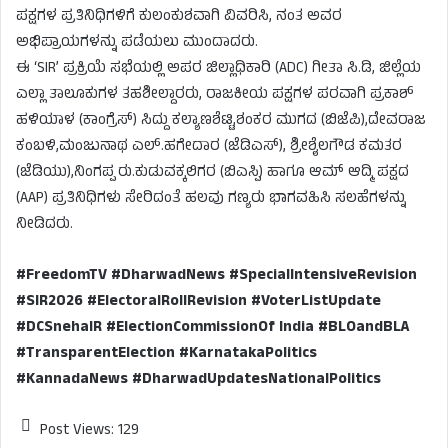
ಪಕ್ಷಗಳ ಪ್ರತಿನಿಧಿಗಳಿಗೆ ಕುಲಂಕುಶವಾಗಿ ವಿವರಿಸಿ, ನಂತ ಅವರ
ಅಭಿಪ್ರಾಯಗಳನ್ನು ಪಡೆಯಲು ಮುಂದಾದರು.
ಈ ‘SIR’ ಪ್ರಕ್ರಿಯೆ ಸಭೆಯಲ್ಲಿ ಅಪರ ಜಿಲ್ಲಾಧಿಕಾರಿ (ADC) ಗೀತಾ ಸಿ.ಡಿ, ಜಿಲ್ಲೆಯ
ಎಲ್ಲಾ ತಾಲೂಕುಗಳ ತಹಶೀಲ್ದಾರರು, ರಾಜಕೀಯ ಪಕ್ಷಗಳ ಪರವಾಗಿ ಪ್ರಕಾಶ್
ಹಳಿಯಾಳ (ಕಾಂಗ್ರೆಸ್) ಸಿದ್ದು ಕಲ್ಯಾಣಶೆಟ್ಟಿ,ಶಂಕರ ಮುಗದ (ಬಿಜೆಪಿ),ದೇವರಾಜ
ಕಂಬಳಿ,ಮಂಜುನಾಥ ಎಲ್.ಹಗೇದಾರ (ಜೆಡಿಎಸ್), ಶ್ರೀಶೈಲಗೌಡ ಕಮತರ
(ಜೆಡಿಯು),ನಿಂಗಪ್ಪ ರು.ಕುಡುವಕ್ಕಲಿಗರ (ಬಿಎಸ್ಪಿ) ಹಾಗೂ ಆಮ್ ಆದ್ಮಿ ಪಕ್ಷದ
(AAP) ಪ್ರತಿನಿಧಿಗಳು ಸೇರಿದಂತೆ ಹಲವು ಗಣ್ಯರು ಭಾಗವಹಿಸಿ ಸಲಹೆಗಳನ್ನು
ನೀಡಿದರು.
#FreedomTV #DharwadNews #SpecialIntensiveRevision
#SIR2026 #ElectoralRollRevision #VoterListUpdate
#DCSnehalR #ElectionCommissionOf India #BLOandBLA
#TransparentElection #KarnatakaPolitics
#KannadaNews #DharwadUpdatesNationalPolitics
Post Views:
129