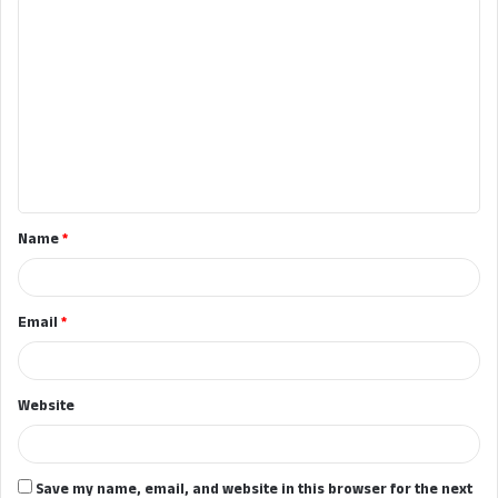
C
o
m
m
e
n
t
Name
*
*
Email
*
Website
Save my name, email, and website in this browser for the next