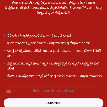
ಕರ್ನಾಟಕ, ಭಾರತ ಮತ್ತು ವಿಶ್ವದ ಪ್ರಮುಖ ಘಟನೆಗಳನ್ನು ವೇಗವಾಗಿ ಹಾಗೂ
ನಿಷ್ಪಕ್ಷಪಾತವಾಗಿ ವರದಿ ಮಾಡುವುದು ನಮ್ಮ ಗುರಿಯಾಗಿದೆ. Freedom TV Live — ನಿಮ್ಮ
ವಿಶ್ವಾಸದ ಲೈವ್ ಸುದ್ದಿ ವಾಹಿನಿ.
100 ಅಡಿ ಪ್ರಪಾತಕ್ಕೆ ಉರುಳಿದ ಬಸ್‌ – 7 ಮಂದಿ ಸಾವು!
ಇಂದು ʻಟಾಕ್ಸಿಕ್ʼ ಟ್ರೈಲರ್ ರಿಲೀಸ್‌ – ಅಭಿಮಾನಿಗಳಲ್ಲಿ ಹೆಚ್ಚಿದ ಕುತೂಹಲ!
ಕಾಂಗ್ರೆಸ್​ನಲ್ಲಿ ಮುಂದುವರಿದ ಸಚಿವ ಸ್ಥಾನದ ಬಂಡಾಯ – ಇಂದು ದೆಹಲಿಗೆ ಡಿಕೆಶಿ
ಭೇಟಿ!
ಮತ್ತೆ ಜನ ಸಾಮಾನ್ಯರ ಜೇಬಿಗೆ ಕತ್ತರಿ – ಎಲೆಕ್ಟ್ರಾನಿಕ್ಸ್ & ಮೊಬೈಲ್ ಉತ್ಪನ್ನಗಳ ಬೆಲೆ
ಏರಿಕೆ!
ಬೆಂಗಳೂರು-ಮೈಸೂರು ಎಕ್ಸ್‌ಪ್ರೆಸ್‌ವೇನಲ್ಲಿ ಭೀಕರ ಅಪಘಾತ – ಇಬ್ಬರು ದುರ್ಮರಣ!