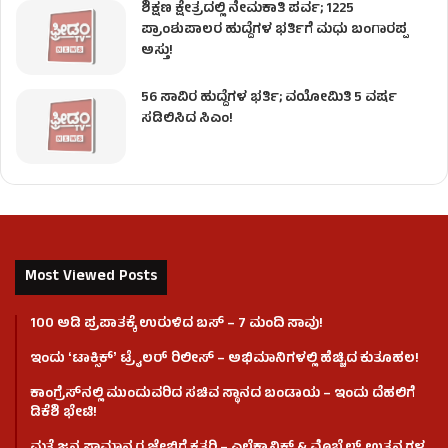
ಶಿಕ್ಷಣ ಕ್ಷೇತ್ರದಲ್ಲಿ ನೇಮಕಾತಿ ಪರ್ವ; 1225
ಪ್ರಾಂಶುಪಾಲರ ಹುದ್ದೆಗಳ ಭರ್ತಿಗೆ ಮಧು ಬಂಗಾರಪ್ಪ
ಅಸ್ತು!
56 ಸಾವಿರ ಹುದ್ದೆಗಳ ಭರ್ತಿ; ವಯೋಮಿತಿ 5 ವರ್ಷ
ಸಡಿಲಿಸಿದ ಸಿಎಂ!
Most Viewed Posts
100 ಅಡಿ ಪ್ರಪಾತಕ್ಕೆ ಉರುಳಿದ ಬಸ್‌ – 7 ಮಂದಿ ಸಾವು!
ಇಂದು ʻಟಾಕ್ಸಿಕ್ʼ ಟ್ರೈಲರ್ ರಿಲೀಸ್‌ – ಅಭಿಮಾನಿಗಳಲ್ಲಿ ಹೆಚ್ಚಿದ ಕುತೂಹಲ!
ಕಾಂಗ್ರೆಸ್​ನಲ್ಲಿ ಮುಂದುವರಿದ ಸಚಿವ ಸ್ಥಾನದ ಬಂಡಾಯ – ಇಂದು ದೆಹಲಿಗೆ
ಡಿಕೆಶಿ ಭೇಟಿ!