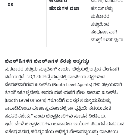
ಅನರ್ಹರ
ವಿದೇಶಿ) ಮತದಾರರ
03
ಹೆಸರುಗಳ ವಜಾ
ಹೆಸರುಗಳನ್ನು
ಮತದಾರರ
ಪಟ್ಟಿಯಿಂದ
ಸಂಪೂರ್ಣವಾಗಿ
ಮುಕ್ತಗೊಳಿಸುವುದು.
ಬಿಎಲ್‌ಓಗಳಿಗೆ ಬಿಎಲ್‌ಎಗಳ ನೆರವು ಅತ್ಯಗತ್ಯ!
ಮತದಾರರ ಪಟ್ಟಿಯ ಮ್ಯಾಪಿಂಗ್ ಕಾರ್ಯ ಜಿಲ್ಲೆಯಲ್ಲಿ ಅತ್ಯಂತ ವೇಗವಾಗಿ
ನಡೆಯುತ್ತಿದೆ. “ಪ್ರತಿ ಮತಗಟ್ಟೆ ಮಟ್ಟದಲ್ಲಿ ರಾಜಕೀಯ ಪಕ್ಷಗಳಿಂದ
ನೇಮಕವಾಗಿರುವ ಬಿಎಲ್‌ಎ (Booth Level Agents) ಗಳು ಸಕ್ರಿಯವಾಗಿ
ತೊಡಗಿಸಿಕೊಳ್ಳಬೇಕು. ಅವರು ಮನೆ-ಮನೆಗೆ ಭೇಟಿ ನೀಡುವ ಬಿಎಲ್‌ಓ
(Booth Level Officers) ಗಳೊಂದಿಗೆ ಪರಸ್ಪರ ಸಮನ್ವಯತೆಯನ್ನು
ಕಾಪಾಡಿಕೊಂಡು ಪೂರ್ಣಪ್ರಮಾಣದಲ್ಲಿ SIR ಪ್ರಕ್ರಿಯೆ ನಡೆಯುವಂತೆ
ಸಹಕರಿಸಬೇಕು.” ಎಂದು ಜಿಲ್ಲಾಧಿಕಾರಿಗಳು ಸೂಚನೆ ನೀಡಿದರು.
ಇದೇ ವೇಳೆ ಜಿಲ್ಲಾಧಿಕಾರಿಗಳು ಚುನಾವಣಾ ಆಯೋಗ ಬಿಡುಗಡೆ ಮಾಡಿರುವ
ವಿಶೇಷ ಸಮಗ್ರ ಪರಿಷ್ಕರಣೆಯ ಅಧಿಕೃತ ವೇಳಾಪಟ್ಟಿಯನ್ನು ರಾಜಕೀಯ