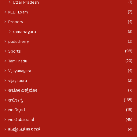
(1)
Uttar Pradesh
(2)
NEET Exam
(4)
Propery
(3)
ramanagara
(2)
puducherry
(98)
Sports
(20)
Tamil nadu
(4)
VIjayanagara
(3)
vijayapura
(7)
ಆಟೋ ಎಕ್ಸ್ ಪೋ
(165)
ಆರೋಗ್ಯ
(18)
ಉದ್ಯೋಗ
(45)
ಉಪ ಚುನಾವಣೆ
(4)
ಕಂಪ್ಲೇಂಟ್ ಕಾರ್ನರ್