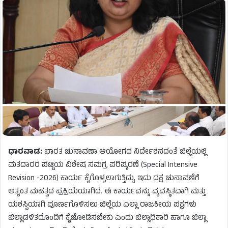
ಧಾರವಾಡ:
ಭಾರತ ಚುನಾವಣಾ ಆಯೋಗದ ನಿರ್ದೇಶನದಂತೆ ಜಿಲ್ಲೆಯಲ್ಲಿ
ಮತದಾರರ ಪಟ್ಟಿಯ ವಿಶೇಷ ಸಮಗ್ರ ಪರಿಷ್ಕರಣೆ (Special Intensive
Revision -2026) ಕಾರ್ಯ ಕೈಗೊಳ್ಳಲಾಗುತ್ತಿದ್ದು, ಇದು ದಕ್ಷ ಚುನಾವಣೆಗೆ
ಅತ್ಯಂತ ಮಹತ್ವದ ಪ್ರಕ್ರಿಯೆಯಾಗಿದೆ. ಈ ಕಾರ್ಯವನ್ನು ವ್ಯವಸ್ಥಿತವಾಗಿ ಮತ್ತು
ಯಶಸ್ವಿಯಾಗಿ ಪೂರ್ಣಗೊಳಿಸಲು ಜಿಲ್ಲೆಯ ಎಲ್ಲಾ ರಾಜಕೀಯ ಪಕ್ಷಗಳು
ಜಿಲ್ಲಾಡಳಿತದೊಂದಿಗೆ ಕೈಜೋಡಿಸಬೇಕು ಎಂದು ಜಿಲ್ಲಾಧಿಕಾರಿ ಹಾಗೂ ಜಿಲ್ಲಾ