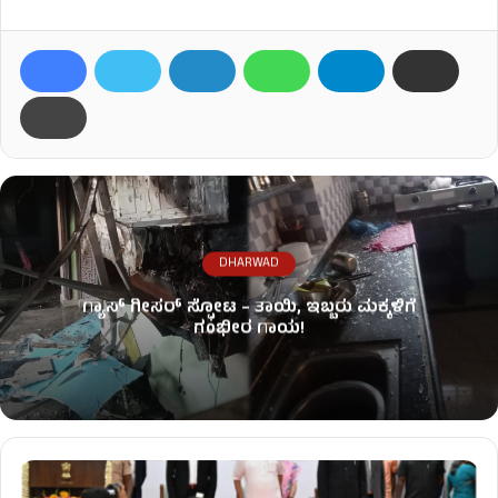
DHARWAD
ಗ್ಯಾಸ್ ಗೀಸರ್​​ ಸ್ಫೋಟ – ತಾಯಿ, ಇಬ್ಬರು ಮಕ್ಕಳಿಗೆ
ಗಂಭೀರ ಗಾಯ!