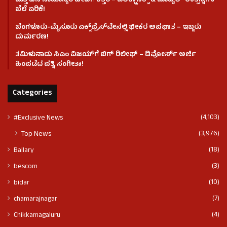
ಮತ್ತೆ ಜನ ಸಾಮಾನ್ಯರ ಜೇಬಿಗೆ ಕತ್ತರಿ – ಎಲೆಕ್ಟ್ರಾನಿಕ್ಸ್ & ಮೊಬೈಲ್ ಉತ್ಪನ್ನಗಳ
ಬೆಲೆ ಏರಿಕೆ!
ಬೆಂಗಳೂರು-ಮೈಸೂರು ಎಕ್ಸ್‌ಪ್ರೆಸ್‌ವೇನಲ್ಲಿ ಭೀಕರ ಅಪಘಾತ – ಇಬ್ಬರು
ದುರ್ಮರಣ!
ತಮಿಳುನಾಡು ಸಿಎಂ ವಿಜಯ್‌ಗೆ ಬಿಗ್ ರಿಲೀಫ್ – ಡಿವೋರ್ಸ್ ಅರ್ಜಿ
ಹಿಂಪಡೆದ ಪತ್ನಿ ಸಂಗೀತಾ!
Categories
(4,103)
#Exclusive News
(3,976)
Top News
(18)
Ballary
(3)
bescom
(10)
bidar
(7)
chamarajnagar
(4)
Chikkamagaluru