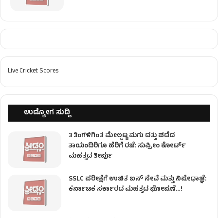
Live Cricket Scores
ಉದ್ಯೋಗ ಸುದ್ದಿ
3 ತಿಂಗಳಿಗಿಂತ ಮೇಲ್ಪಟ್ಟ ಮಗು ದತ್ತು ಪಡೆದ
ತಾಯಂದಿರಿಗೂ ಹೆರಿಗೆ ರಜೆ: ಸುಪ್ರೀಂ ಕೋರ್ಟ್
ಮಹತ್ವದ ತೀರ್ಪು
SSLC ಪರೀಕ್ಷೆಗೆ ಉಚಿತ ಬಸ್ ಸೇವೆ ಮತ್ತು ನಿಷೇಧಾಜ್ಞೆ:
ಕರ್ನಾಟಕ ಸರ್ಕಾರದ ಮಹತ್ವದ ಘೋಷಣೆ…!