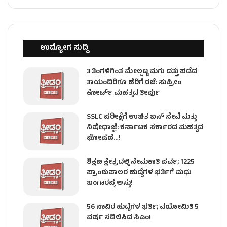
ಉದ್ಯೋಗ ಸುದ್ದಿ
3 ತಿಂಗಳಿಗಿಂತ ಮೇಲ್ಪಟ್ಟ ಮಗು ದತ್ತು ಪಡೆದ
ತಾಯಂದಿರಿಗೂ ಹೆರಿಗೆ ರಜೆ: ಸುಪ್ರೀಂ
ಕೋರ್ಟ್ ಮಹತ್ವದ ತೀರ್ಪು
SSLC ಪರೀಕ್ಷೆಗೆ ಉಚಿತ ಬಸ್ ಸೇವೆ ಮತ್ತು
ನಿಷೇಧಾಜ್ಞೆ: ಕರ್ನಾಟಕ ಸರ್ಕಾರದ ಮಹತ್ವದ
ಘೋಷಣೆ…!
ಶಿಕ್ಷಣ ಕ್ಷೇತ್ರದಲ್ಲಿ ನೇಮಕಾತಿ ಪರ್ವ; 1225
ಪ್ರಾಂಶುಪಾಲರ ಹುದ್ದೆಗಳ ಭರ್ತಿಗೆ ಮಧು
ಬಂಗಾರಪ್ಪ ಅಸ್ತು!
56 ಸಾವಿರ ಹುದ್ದೆಗಳ ಭರ್ತಿ; ವಯೋಮಿತಿ 5
ವರ್ಷ ಸಡಿಲಿಸಿದ ಸಿಎಂ!