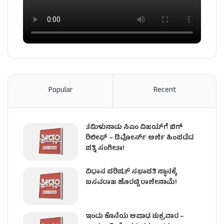
Popular
Recent
ತಮಿಳುನಾಡು ಸಿಎಂ ವಿಜಯ್‌ಗೆ ಬಿಗ್
ರಿಲೀಫ್ – ಡಿವೋರ್ಸ್ ಅರ್ಜಿ ಹಿಂಪಡೆದ
ಪತ್ನಿ ಸಂಗೀತಾ!
ವಿಧಾನ ಪರಿಷತ್ ಸಭಾಪತಿ ಸ್ಥಾನಕ್ಕೆ
ಬಸವರಾಜ ಹೊರಟ್ಟಿ ರಾಜೀನಾಮೆ!
ಇಂದು ಕೊನೆಯ ಆಷಾಢ ಶುಕ್ರವಾರ –