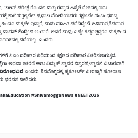
, “ನೀಟ್ ಪರೀಕ್ಷೆ ಗೊಂದಲ ಮತ್ತು ರದ್ದಾದ ಹಿನ್ನೆಲೆ ದೇಶದಲ್ಲಿ ಐದು
ರ್ಕಾರಕ್ಕೆ ಕಾಣಿಸುತ್ತಿಲ್ಲವೇ? ಪ್ರಧಾನಿ ಮೋದಿಯವರು ತಕ್ಷಣವೇ ಸಂಬಂಧಪಟ್ಟ
ಹಿಂದೂ ಮಕ್ಕಳೇ ಇದ್ದಾರೆ, ನಾನು ಮಾಹಿತಿ ಪಡೆದಿದ್ದೇನೆ. ಜನಿವಾರ,ಶಿವದಾರ
ಾಪಸ್ ಕೊಡ್ತೀವಿ ಅಂತಾರೆ, ಆದರೆ ನಾವು ಎಷ್ಟೇ ಕಷ್ಟದಲ್ಲಿದ್ದರೂ ಮಕ್ಕಳಿಂದ
್ನಾಟಕದಲ್ಲಿ ನಡೆಯಲ್ಲ” ಎಂದರು.
ಳಿಗೆ ಸಿಎಂ ಪರಿಹಾರ ನಿಧಿಯಿಂದ ತಕ್ಷಣದ ಪರಿಹಾರ ವಿತರಿಸಲಾಗುತ್ತದೆ.
ಗಾ ಅಥವಾ ಇತರೆಡೆ ಅಣು ವಿದ್ಯುತ್ ಸ್ಥಾವರ ವಿಸ್ತರಣೆ/ಸ್ಥಾಪನೆ ವಿಚಾರವಾಗಿ
ಣ ವಿರೋಧವಿದೆ
ಎಂದರು. ಶಿವಮೊಗ್ಗದಲ್ಲಿ ಹೈಕೋರ್ಟ್ ಪೀಠಕ್ಕಾಗಿ ಹೋರಾಟ
ಿವರು ಭರವಸೆ ನೀಡಿದರು.
takaEducation #ShivamoggaNews #NEET2026