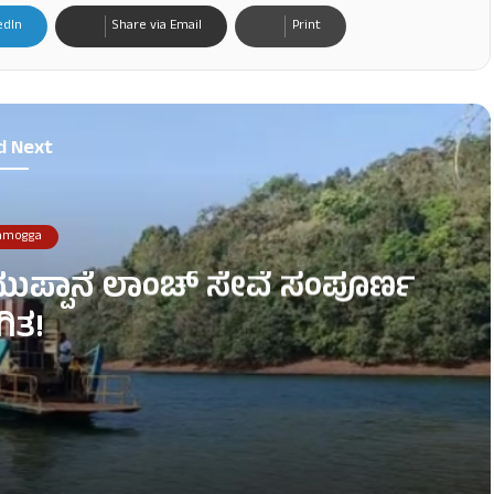
edIn
Share via Email
Print
d Next
amogga
ೆ- ಮುಪ್ಪಾನೆ ಲಾಂಚ್ ಸೇವೆ ಸಂಪೂರ್ಣ
ಥಗಿತ!
ಪೂರ್ಣ ಸ್ಥಗಿತ!