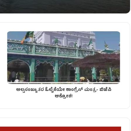
ದ ರಾಜಾಹುಲಿ!
ಿದೆ- ವಿಜಯೇಂದ್ರ!
ಅಲ್ಪಸಂಖ್ಯಾತರ ಓಲೈಕೆಯೇ ಕಾಂಗ್ರೆಸ್ ಮಂತ್ರ- ಬಿಜೆಪಿ
ಆಕ್ರೋಶ!
 ಮಳೆಗೆ ಗ್ರಾಮಸ್ಥರು ತತ್ತರ!