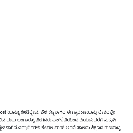
ರಂಟಿ
‘ಯನ್ನೂ ನೀಡಿದ್ದೇವೆ. ಬೆಲೆ ಕಟ್ಟಲಾಗದ ಈ ಗ್ಯಾರಂಟಿಯನ್ನು ದೇಶದಲ್ಲೇ
 ಸಚಿವ ಮಧು ಬಂಗಾರಪ್ಪ ಬೀಗಿದರು.ಎಲ್‌ಕೆಜಿಯಿಂದ ಪಿಯುಸಿವರೆಗೆ ಮಕ್ಕಳಿಗೆ
ೇಶವಾಗಿದೆ.ವಿದ್ಯಾರ್ಥಿಗಳು ಕೇವಲ ಪಾಸ್ ಆದರೆ ಸಾಲದು ಶಿಕ್ಷಣದ ಗುಣಮಟ್ಟ