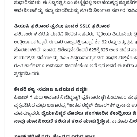
ಸುಧಾರಿಸಬೇಕು. ಈ ನಿಟ್ಟಿನಲ್ಲಿ ಸಿಎಂ ನೇತೃತ್ವದಲ್ಲಿ ಇಲಾಖೆಯಲ್ಲಿದ್ದ ನ್ಯೂ
ಆದೇಶಿಸಲಾಗಿದ್ದು, ನಮ್ಮ ಮಾದರಿಯನ್ನು ನೋಡಿ ತೆಲಂಗಾಣ ಸರ್ಕಾರ ‘ಟಿಪಿಎಸ್
ಪಿಯುಸಿ ಫಲಿತಾಂಶ ಪ್ರಕಟ; ಕೂಡಲೆ SSLC ಫಲಿತಾಂಶ
ಫಲಿತಾಂಶಗಳ ಕುರಿತು ಮಾಹಿತಿ ನೀಡಿದ ಸಚಿವರು, “ದ್ವಿತೀಯ ಪಿಯುಸಿಯ ದ್ವಿತೀ
ಉತ್ತೀರ್ಣರಾಗಿದ್ದಾರೆ. ಈ ಬಾರಿ ರಾಜ್ಯದಲ್ಲಿ ಒಟ್ಟಾರೆ ಶೇ. 92 ರಷ್ಟು ಅತ್ಯ
ಹೊರಬೀಳಲಿದೆ” ಎಂದರು.ವಿಶೇಷವೇನೆಂದರೆ 625ಕ್ಕೆ 625 ಅಂಕ ಪಡೆದ ಸಾಧಕ ವಿ
ಕಾರ್ಯಕ್ರಮ ನಡೆಯಲಿದ್ದು, ಸಿಎಂ ಸಿದ್ದರಾಮಯ್ಯನವರು ಸಾಧಕ ಮಕ್ಕಳೊಂದ
ರಹಿತ ಶಾಲೆಗಳಿಗೂ ಅನುದಾನ ನೀಡಬೇಕೆಂಬ ಆಸೆ ಇದೆ.ಆದರೆ ಈ ಕುರಿತು 
ಸ್ಪಷ್ಟಪಡಿಸಿದರು.
ಕೇಸರಿ ಶಲ್ಯ -ಸಮಾಜ ಒಡೆಯುವ ಪದ್ಧತಿ!
ಹಿಜಾಬ್ ಗೆ ಮರು ಅವಕಾಶ ನೀಡಿದ್ದಕ್ಕಾಗಿ ಪ್ರತೀಕಾರಕ್ಕಾಗಿ ಹಿಂದೂಪರ ಸಂಘಟನೆಗ
ವ್ಯಕ್ತಪಡಿಸಿದ ಮಧು ಬಂಗಾರಪ್ಪ, “ಇಂತಹ ರಬ್ಬಿಶ್ ವಿಚಾರಗಳಿಗೆಲ್ಲ ನಾನು ಉತ
ಮನಸುಳ್ಳವರು.
ಧೈರ್ಯವಿದ್ದರೆ ಮೊದಲು ಬೆಂಗಳೂರಿನ ಕೇಂದ್ರೀಯ ವಿದ್ಯಾ
ನಾವು ಮಾನವೀಯತೆ ಕಲಿಸುವ ಕೆಲಸ ಮಾಡುತ್ತಿದ್ದೇವೆ,
ಕಾನೂನು ಮೀರಿ 