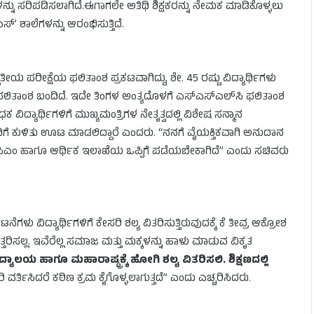
ನತೆಗಳನ್ನು ಸರಿಪಡಿಸಲಾಗಿದೆ.ಈಗಾಗಲೇ ಅತಿಥಿ ಶಿಕ್ಷಕರನ್ನು ನೇಮಕ ಮಾಡಿಕೊಳ್ಳಲು
’ ಶಾಲೆಗಳನ್ನು ಆರಂಭಿಸುತ್ತಿದೆ.
ಯ ಪರೀಕ್ಷೆಯ ಫಲಿತಾಂಶ ಪ್ರಕಟವಾಗಿದ್ದು, ಶೇ. 45 ರಷ್ಟು ವಿದ್ಯಾರ್ಥಿಗಳು
ುತ್ತಮ ಫಲಿತಾಂಶ ಬಂದಿದೆ. ಇದೇ ತಿಂಗಳ ಅಂತ್ಯದೊಳಗೆ ಎಸ್‌ಎಸ್‌ಎಲ್‌ಸಿ ಫಲಿತಾಂಶ
ದ್ಯಾರ್ಥಿಗಳಿಗೆ ಮುಖ್ಯಮಂತ್ರಿಗಳ ನೇತೃತ್ವದಲ್ಲಿ ವಿಶೇಷ ಸನ್ಮಾನ
ಿಗೆ ಕುಳಿತು ಊಟ ಮಾಡಲಿದ್ದಾರೆ ಎಂದರು. “ನನಗೆ ವೈಯಕ್ತಿಕವಾಗಿ ಅನುದಾನ
ಸಿಎಂ ಹಾಗೂ ಆರ್ಥಿಕ ಇಲಾಖೆಯ ಒಪ್ಪಿಗೆ ಪಡೆಯಬೇಕಾಗಿದೆ” ಎಂದು ಸಚಿವರು
ಳು ವಿದ್ಯಾರ್ಥಿಗಳಿಗೆ ಕೇಸರಿ ಶಲ್ಯ ವಿತರಿಸುತ್ತಿರುವುದಕ್ಕೆ ಕೆ ತೀವ್ರ ಆಕ್ರೋಶ
್ತರಿಸಲ್ಲ. ಇವೆರೆಲ್ಲ ಸಮಾಜ ಮತ್ತು ಮಕ್ಕಳನ್ನು ಹಾಳು ಮಾಡುವ ವಿಕೃತ
ಲಯ ಹಾಗೂ ಮಹಾರಾಷ್ಟ್ರಕ್ಕೆ ಹೋಗಿ ಶಲ್ಯ ವಿತರಿಸಲಿ. ಶಿಕ್ಷಣದಲ್ಲಿ
ವರ್ತಿಸಿದರೆ ಕಠಿಣ ಕ್ರಮ ಕೈಗೊಳ್ಳಲಾಗುತ್ತದೆ” ಎಂದು ಎಚ್ಚರಿಸಿದರು.