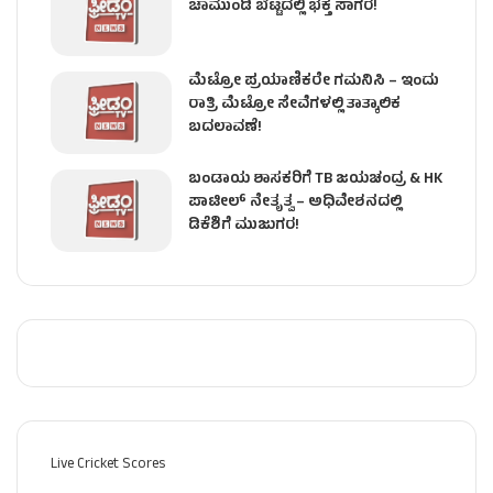
ಚಾಮುಂಡಿ ಬೆಟ್ಟದಲ್ಲಿ ಭಕ್ತ ಸಾಗರ!
ಮೆಟ್ರೋ ಪ್ರಯಾಣಿಕರೇ ಗಮನಿಸಿ – ಇಂದು
ರಾತ್ರಿ ಮೆಟ್ರೋ ಸೇವೆಗಳಲ್ಲಿ ತಾತ್ಕಾಲಿಕ
ಬದಲಾವಣೆ!
ಬಂಡಾಯ ಶಾಸಕರಿಗೆ TB ಜಯಚಂದ್ರ & HK
ಪಾಟೀಲ್ ನೇತೃತ್ವ – ಅಧಿವೇಶನದಲ್ಲಿ
ಡಿಕೆಶಿಗೆ ಮುಜುಗರ!
Live Cricket Scores