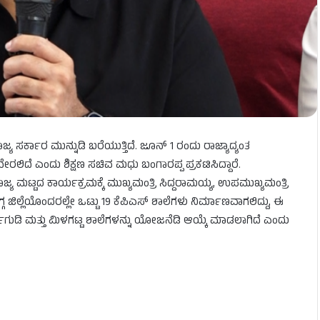
ಾಜ್ಯ ಸರ್ಕಾರ ಮುನ್ನುಡಿ ಬರೆಯುತ್ತಿದೆ. ಜೂನ್ 1 ರಂದು ರಾಜ್ಯಾದ್ಯಂತ
ೇರಲಿದೆ ಎಂದು ಶಿಕ್ಷಣ ಸಚಿವ ಮಧು ಬಂಗಾರಪ್ಪ ಪ್ರಕಟಿಸಿದ್ದಾರೆ.
 ಮಟ್ಟದ ಕಾರ್ಯಕ್ರಮಕ್ಕೆ ಮುಖ್ಯಮಂತ್ರಿ ಸಿದ್ದರಾಮಯ್ಯ, ಉಪಮುಖ್ಯಮಂತ್ರಿ
 ಜಿಲ್ಲೆಯೊಂದರಲ್ಲೇ ಒಟ್ಟು 19 ಕೆಪಿಎಸ್ ಶಾಲೆಗಳು ನಿರ್ಮಾಣವಾಗಲಿದ್ದು, ಈ
ರ್ಗಿಗುಡಿ ಮತ್ತು ಮಿಳಗಟ್ಟ ಶಾಲೆಗಳನ್ನು ಯೋಜನೆಡಿ ಆಯ್ಕೆ ಮಾಡಲಾಗಿದೆ ಎಂದು