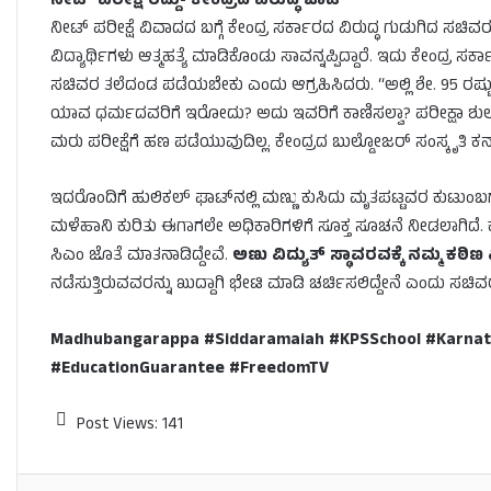
ನೀಟ್ ಪರೀಕ್ಷೆ ರದ್ದು- ಕೇಂದ್ರದ ವಿರುದ್ಧ ಚಾಟಿ
ನೀಟ್ ಪರೀಕ್ಷೆ ವಿವಾದದ ಬಗ್ಗೆ ಕೇಂದ್ರ ಸರ್ಕಾರದ ವಿರುದ್ಧ ಗುಡುಗಿದ ಸಚಿವರು
ವಿದ್ಯಾರ್ಥಿಗಳು ಆತ್ಮಹತ್ಯೆ ಮಾಡಿಕೊಂಡು ಸಾವನ್ನಪ್ಪಿದ್ದಾರೆ. ಇದು ಕೇಂದ್ರ ಸ
ಸಚಿವರ ತಲೆದಂಡ ಪಡೆಯಬೇಕು ಎಂದು ಆಗ್ರಹಿಸಿದರು. “ಅಲ್ಲಿ ಶೇ. 95 ರಷ್ಟು 
ಯಾವ ಧರ್ಮದವರಿಗೆ ಇರೋದು? ಅದು ಇವರಿಗೆ ಕಾಣಿಸಲ್ವಾ? ಪರೀಕ್ಷಾ ಶುಲ್ಕ ವ
ಮರು ಪರೀಕ್ಷೆಗೆ ಹಣ ಪಡೆಯುವುದಿಲ್ಲ. ಕೇಂದ್ರದ ಬುಲ್ಡೋಜರ್ ಸಂಸ್ಕೃತಿ ಕರ
ಇದರೊಂದಿಗೆ ಹುಲಿಕಲ್ ಘಾಟ್‌ನಲ್ಲಿ ಮಣ್ಣು ಕುಸಿದು ಮೃತಪಟ್ಟವರ ಕುಟುಂಬಗ
ಮಳೆಹಾನಿ ಕುರಿತು ಈಗಾಗಲೇ ಅಧಿಕಾರಿಗಳಿಗೆ ಸೂಕ್ತ ಸೂಚನೆ ನೀಡಲಾಗಿದೆ. ಕೈ
ಸಿಎಂ ಜೊತೆ ಮಾತನಾಡಿದ್ದೇವೆ.
ಅಣು ವಿದ್ಯುತ್ ಸ್ಥಾವರವಕ್ಕೆ ನಮ್ಮ ಕಠಿ
ನಡೆಸುತ್ತಿರುವವರನ್ನು ಖುದ್ದಾಗಿ ಭೇಟಿ ಮಾಡಿ ಚರ್ಚಿಸಲಿದ್ದೇನೆ ಎಂದು ಸಚ
Madhubangarappa #Siddaramaiah #KPSSchool #Karna
#EducationGuarantee #FreedomTV
Post Views:
141