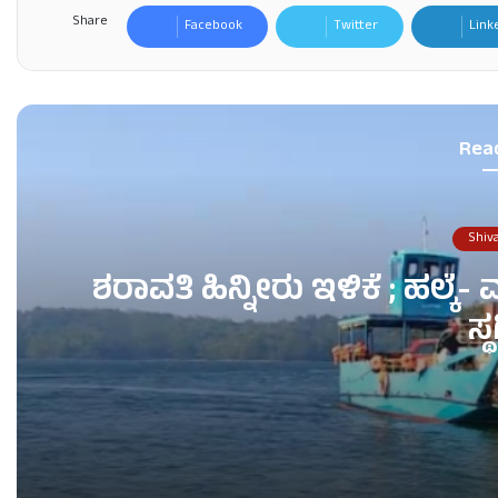
Share
Facebook
Twitter
Link
Rea
Shiv
ಶರಾವತಿ ಹಿನ್ನೀರು ಇಳಿಕೆ ; ಹಲ್ಕ
ಸ್
ಶರಾವತಿ ಹಿನ್ನೀರು ಇಳಿಕೆ ; ಹಲ್ಕೆ- ಮುಪ್ಪಾನೆ ಲಾಂಚ್ ಸೇವೆ ಸಂ