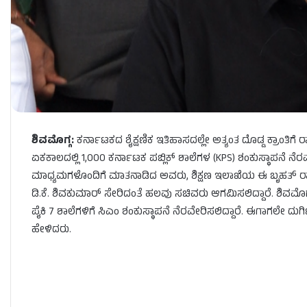
ಶಿವಮೊಗ್ಗ:
ಕರ್ನಾಟಕದ ಶೈಕ್ಷಣಿಕ ಇತಿಹಾಸದಲ್ಲೇ ಅತ್ಯಂತ ದೊಡ್ಡ ಕ್ರಾಂತಿಗೆ ರ
ಏಕಕಾಲದಲ್ಲಿ 1,000 ಕರ್ನಾಟಕ ಪಬ್ಲಿಕ್ ಶಾಲೆಗಳ (KPS) ಶಂಕುಸ್ಥಾಪನೆ ನೆರವ
ಮಾಧ್ಯಮಗಳೊಂದಿಗೆ ಮಾತನಾಡಿದ ಅವರು, ಶಿಕ್ಷಣ ಇಲಾಖೆಯ ಈ ಬೃಹತ್ ರಾಜ್ಯ
ಡಿ.ಕೆ. ಶಿವಕುಮಾರ್ ಸೇರಿದಂತೆ ಹಲವು ಸಚಿವರು ಆಗಮಿಸಲಿದ್ದಾರೆ. ಶಿವಮೊಗ್ಗ
ಪೈಕಿ 7 ಶಾಲೆಗಳಿಗೆ ಸಿಎಂ ಶಂಕುಸ್ಥಾಪನೆ ನೆರವೇರಿಸಲಿದ್ದಾರೆ. ಈಗಾಗಲೇ ದು
ಹೇಳಿದರು.