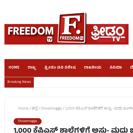
HOME
ರಾಜ್ಯ
ಫ್ರೀಡಂ ಟಿವಿ ವಿಶೇಷ
ರಾಜಕೀಯ
ಸಿನಿಮಾ
ದ
Breaking News
Home
/
ಜಿಲ್ಲೆ
/
Shivamogga
/
1,000 ಕೆಪಿಎಸ್ ಶಾಲೆಗಳಿಗೆ ಅಸ್ತು- ಮಧು ಬಂಗ
Shivamogga
1,000 ಕೆಪಿಎಸ್ ಶಾಲೆಗಳಿಗೆ ಅಸ್ತು- ಮಧ