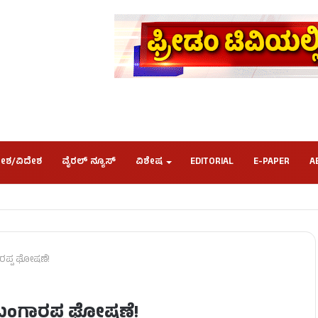
ೇಶ/ವಿದೇಶ
ವೈರಲ್ ನ್ಯೂಸ್
ವಿಶೇಷ
EDITORIAL
E-PAPER
A
ಾರಪ್ಪ ಘೋಷಣೆ!
ು ಬಂಗಾರಪ್ಪ ಘೋಷಣೆ!