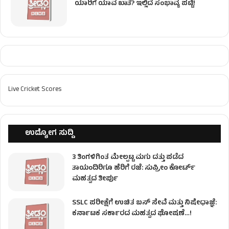
ಯಾರಿಗೆ ಯಾವ ಖಾತೆ? ಇಲ್ಲಿದೆ ಸಂಭಾವ್ಯ ಪಟ್ಟಿ!
Live Cricket Scores
ಉದ್ಯೋಗ ಸುದ್ದಿ
3 ತಿಂಗಳಿಗಿಂತ ಮೇಲ್ಪಟ್ಟ ಮಗು ದತ್ತು ಪಡೆದ
ತಾಯಂದಿರಿಗೂ ಹೆರಿಗೆ ರಜೆ: ಸುಪ್ರೀಂ ಕೋರ್ಟ್
ಮಹತ್ವದ ತೀರ್ಪು
SSLC ಪರೀಕ್ಷೆಗೆ ಉಚಿತ ಬಸ್ ಸೇವೆ ಮತ್ತು ನಿಷೇಧಾಜ್ಞೆ:
ಕರ್ನಾಟಕ ಸರ್ಕಾರದ ಮಹತ್ವದ ಘೋಷಣೆ…!