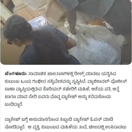
ಬೆಂಗಳೂರು:
ಸಾಮಾಜಿಕ ಜಾಲತಾಣಗಳಲ್ಲಿ ರೀಲ್ಸ್ ಮಾಡಲು ಯತ್ನಿಸಿದ
ಕುಟುಂಬ ಒಂದು ಗಂಭೀರ ಸನ್ನಿವೇಶವನ್ನು ಸೃಷ್ಟಿಸಿದೆ. ವ್ಯಾಲಿಕಾವಲ್ ಪೊಲೀಸ್
ಠಾಣಾ ವ್ಯಾಪ್ತಿಯಲ್ಲಿರುವ ಕೊರಿಯರ್ ಕಚೇರಿಗೆ ಮಹಿಳೆ, ಆಕೆಯ ಪತಿ, ಅತ್ತೆ
ಹಾಗೂ ಮಾವ ಸೇರಿ ಐವರು ದೊಡ್ಡ ಪ್ಯಾಕೇಜ್ ಅನ್ನು ಕರೆದುಕೊಂಡು
ಬಂದಿದ್ದಾರೆ.
ಪ್ಯಾಕೇಜ್ ಬಗ್ಗೆ ಅನುಮಾನಗೊಂಡ ಸಿಬ್ಬಂದಿ ಪ್ಯಾಕೇಜ್ ಓಪನ್​​ ಮಾಡಿ
ನೋಡಿದ್ದಾರೆ. ಆ ವ್ಯಕ್ತಿ, ಕುಟುಂಬದ ಮಹಿಳೆಯ ತಂದೆ, ಚೀಲದಲ್ಲಿ ಉಸಿರಾಡಲು