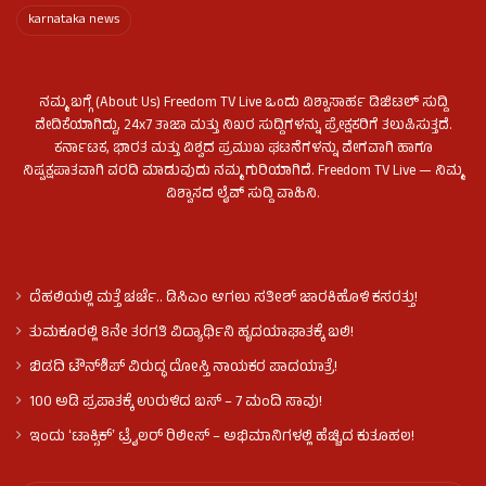
karnataka news
ನಮ್ಮ ಬಗ್ಗೆ (About Us) Freedom TV Live ಒಂದು ವಿಶ್ವಾಸಾರ್ಹ ಡಿಜಿಟಲ್ ಸುದ್ದಿ
ವೇದಿಕೆಯಾಗಿದ್ದು, 24x7 ತಾಜಾ ಮತ್ತು ನಿಖರ ಸುದ್ದಿಗಳನ್ನು ಪ್ರೇಕ್ಷಕರಿಗೆ ತಲುಪಿಸುತ್ತದೆ.
ಕರ್ನಾಟಕ, ಭಾರತ ಮತ್ತು ವಿಶ್ವದ ಪ್ರಮುಖ ಘಟನೆಗಳನ್ನು ವೇಗವಾಗಿ ಹಾಗೂ
ನಿಷ್ಪಕ್ಷಪಾತವಾಗಿ ವರದಿ ಮಾಡುವುದು ನಮ್ಮ ಗುರಿಯಾಗಿದೆ. Freedom TV Live — ನಿಮ್ಮ
ವಿಶ್ವಾಸದ ಲೈವ್ ಸುದ್ದಿ ವಾಹಿನಿ.
ದೆಹಲಿಯಲ್ಲಿ ಮತ್ತೆ ಚರ್ಚೆ.. ಡಿಸಿಎಂ ಆಗಲು ಸತೀಶ್ ಜಾರಕಿಹೊಳಿ ಕಸರತ್ತು!
ತುಮಕೂರಲ್ಲಿ 8ನೇ ತರಗತಿ ವಿದ್ಯಾರ್ಥಿನಿ ಹೃದಯಾಘಾತಕ್ಕೆ ಬಲಿ!
ಬಿಡದಿ ಟೌನ್‌ಶಿಪ್‌ ವಿರುದ್ಧ ದೋಸ್ತಿ ನಾಯಕರ ಪಾದಯಾತ್ರೆ!
100 ಅಡಿ ಪ್ರಪಾತಕ್ಕೆ ಉರುಳಿದ ಬಸ್‌ – 7 ಮಂದಿ ಸಾವು!
ಇಂದು ʻಟಾಕ್ಸಿಕ್ʼ ಟ್ರೈಲರ್ ರಿಲೀಸ್‌ – ಅಭಿಮಾನಿಗಳಲ್ಲಿ ಹೆಚ್ಚಿದ ಕುತೂಹಲ!