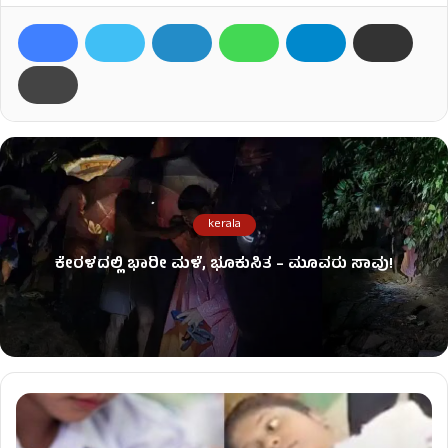
kerala
ಕೇರಳದಲ್ಲಿ ಭಾರೀ ಮಳೆ, ಭೂಕುಸಿತ – ಮೂವರು ಸಾವು!