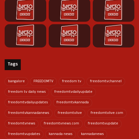
Tags
bangalore
FREEDOMTV
freedom tv
freedomtvchannel
freedom tv daily news
freedomtvdailyupdate
freedomtvdailyupdates
freedomtvkannada
freedomtvkannadanews
freedomtvlive
freedomtvlive.com
freedomtvnews
freedomtvnews.com
freedomtvupdate
freedomtvupdates
kannada news
kannadanews