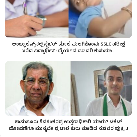
ಆಂಬ್ಯುಲೆನ್ಸ್‌ನಲ್ಲಿ ಸ್ಟ್ರೆಚರ್ ಮೇಲೆ ಮಲಗಿಕೊಂಡು SSLC ಪರೀಕ್ಷೆ
ಬರೆದ ವಿದ್ಯಾರ್ಥಿನಿ: ಧೈರ್ಯದ ಮಾದರಿ ಕುಸುಮಾ..!
ಶಾಮನೂರು ಶಿವಶಂಕರಪ್ಪ ಉತ್ತರಾಧಿಕಾರಿ ಯಾರು? ಟಿಕೆಟ್
ಘೋಷಣೆಗೂ ಮುನ್ನವೇ ಪ್ರಚಾರ ಶುರು ಮಾಡಿದ ಸಚಿವರ ಪುತ್ರ..!