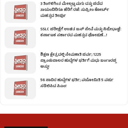
3 ತಿಂಗಳಿಗಿಂತ ಮೇಲ್ಪಟ್ಟ ಮಗು ದತ್ತು ಪಡೆದ
ತಾಯಂದಿರಿಗೂ ಹೆರಿಗೆ ರಜೆ: ಸುಪ್ರೀಂ ಕೋರ್ಟ್
ಮಹತ್ವದ ತೀರ್ಪು
SSLC ಪರೀಕ್ಷೆಗೆ ಉಚಿತ ಬಸ್ ಸೇವೆ ಮತ್ತು ನಿಷೇಧಾಜ್ಞೆ:
ಕರ್ನಾಟಕ ಸರ್ಕಾರದ ಮಹತ್ವದ ಘೋಷಣೆ…!
ಶಿಕ್ಷಣ ಕ್ಷೇತ್ರದಲ್ಲಿ ನೇಮಕಾತಿ ಪರ್ವ; 1225
ಪ್ರಾಂಶುಪಾಲರ ಹುದ್ದೆಗಳ ಭರ್ತಿಗೆ ಮಧು ಬಂಗಾರಪ್ಪ
ಅಸ್ತು!
56 ಸಾವಿರ ಹುದ್ದೆಗಳ ಭರ್ತಿ; ವಯೋಮಿತಿ 5 ವರ್ಷ
ಸಡಿಲಿಸಿದ ಸಿಎಂ!