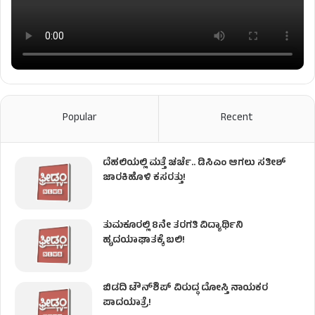
Popular
Recent
ದೆಹಲಿಯಲ್ಲಿ ಮತ್ತೆ ಚರ್ಚೆ.. ಡಿಸಿಎಂ ಆಗಲು ಸತೀಶ್
ಜಾರಕಿಹೊಳಿ ಕಸರತ್ತು!
ತುಮಕೂರಲ್ಲಿ 8ನೇ ತರಗತಿ ವಿದ್ಯಾರ್ಥಿನಿ
ಹೃದಯಾಘಾತಕ್ಕೆ ಬಲಿ!
ಬಿಡದಿ ಟೌನ್‌ಶಿಪ್‌ ವಿರುದ್ಧ ದೋಸ್ತಿ ನಾಯಕರ
ಪಾದಯಾತ್ರೆ!