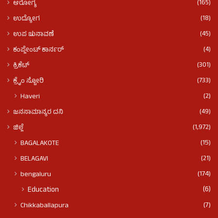
(165)
ಆರೋಗ್ಯ
(18)
ಉದ್ಯೋಗ
(45)
ಉಪ ಚುನಾವಣೆ
(4)
ಕಂಪ್ಲೇಂಟ್ ಕಾರ್ನರ್
(301)
ಕ್ರಿಕೆಟ್
(733)
ಕ್ರೈಂ ಸ್ಟೋರಿ
(2)
Haveri
(49)
ಜನಸಾಮಾನ್ಯರ ದನಿ
(1,972)
ಜಿಲ್ಲೆ
(15)
BAGALAKOTE
(21)
BELAGAVI
(174)
bengaluru
(6)
Education
(7)
Chikkaballapura