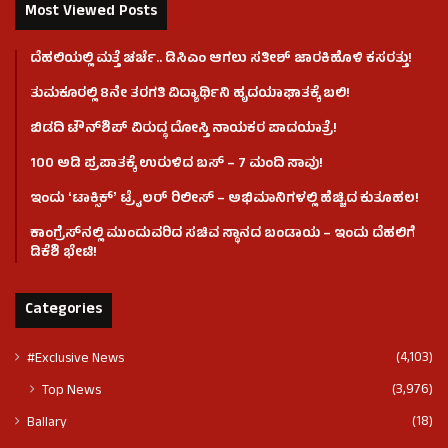
Most Viewed Posts
ದೆಹಲಿಯಲ್ಲಿ ಮತ್ತೆ ಚರ್ಚೆ.. ಡಿಸಿಎಂ ಆಗಲು ಸತೀಶ್ ಜಾರಕಿಹೊಳಿ ಕಸರತ್ತು!
ತುಮಕೂರಲ್ಲಿ 8ನೇ ತರಗತಿ ವಿದ್ಯಾರ್ಥಿನಿ ಹೃದಯಾಘಾತಕ್ಕೆ ಬಲಿ!
ಬಿಡದಿ ಟೌನ್‌ಶಿಪ್‌ ವಿರುದ್ಧ ದೋಸ್ತಿ ನಾಯಕರ ಪಾದಯಾತ್ರೆ!
100 ಅಡಿ ಪ್ರಪಾತಕ್ಕೆ ಉರುಳಿದ ಬಸ್‌ – 7 ಮಂದಿ ಸಾವು!
ಇಂದು ʻಟಾಕ್ಸಿಕ್ʼ ಟ್ರೈಲರ್ ರಿಲೀಸ್‌ – ಅಭಿಮಾನಿಗಳಲ್ಲಿ ಹೆಚ್ಚಿದ ಕುತೂಹಲ!
ಕಾಂಗ್ರೆಸ್​ನಲ್ಲಿ ಮುಂದುವರಿದ ಸಚಿವ ಸ್ಥಾನದ ಬಂಡಾಯ – ಇಂದು ದೆಹಲಿಗೆ
ಡಿಕೆಶಿ ಭೇಟಿ!
Categories
(4,103)
#Exclusive News
(3,976)
Top News
(18)
Ballary