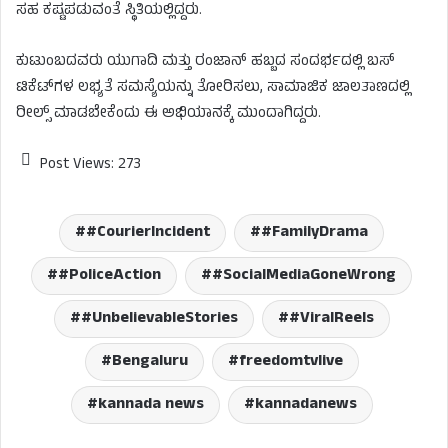
ಸಹ ಕಷ್ಟಪಡುವಂತೆ ಸ್ಥಿತಿಯಲ್ಲಿದ್ದರು.
ಕುಟುಂಬದವರು ಯುಗಾದಿ ಮತ್ತು ರಂಜಾನ್ ಹಬ್ಬದ ಸಂದರ್ಭದಲ್ಲಿ ಬಸ್
ಟಿಕೆಟ್‌ಗಳ ಲಭ್ಯತೆ ಸಮಸ್ಯೆಯನ್ನು ತೋರಿಸಲು, ಸಾಮಾಜಿಕ ಜಾಲತಾಣದಲ್ಲಿ
ರೀಲ್ಸ್ ಮಾಡಬೇಕೆಂದು ಈ ಅಭಿಯಾನಕ್ಕೆ ಮುಂದಾಗಿದ್ದರು.
Post Views:
273
#CourierIncident
#FamilyDrama
#PoliceAction
#SocialMediaGoneWrong
#UnbelievableStories
#ViralReels
Bengaluru
freedomtvlive
kannada news
kannadanews