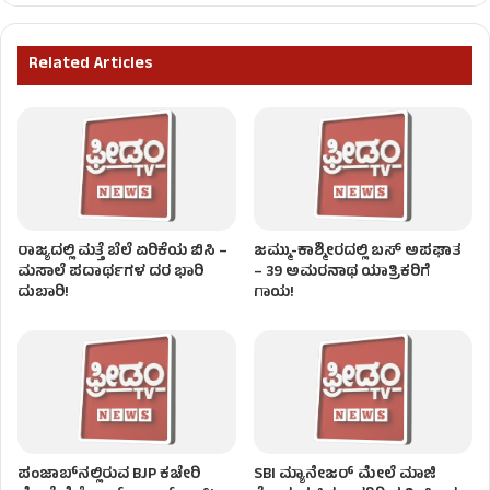
Related Articles
ರಾಜ್ಯದಲ್ಲಿ ಮತ್ತೆ ಬೆಲೆ ಏರಿಕೆಯ ಬಿಸಿ –
ಜಮ್ಮು-ಕಾಶ್ಮೀರದಲ್ಲಿ ಬಸ್ ಅಪಘಾತ
ಮಸಾಲೆ ಪದಾರ್ಥಗಳ ದರ ಭಾರಿ
– 39 ಅಮರನಾಥ ಯಾತ್ರಿಕರಿಗೆ
ದುಬಾರಿ!
ಗಾಯ!
ಪಂಜಾಬ್‌ನಲ್ಲಿರುವ BJP ಕಚೇರಿ
SBI ಮ್ಯಾನೇಜರ್‌ ಮೇಲೆ ಮಾಜಿ