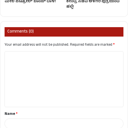
ಮೇಲೆ ಪೆಟ್ರೋಲ್ ಬಾಂಬ್ ದಾಳಿ!
ಕೇಂದ್ರ ಸಚಿವ ಅಳಗಿರಿ ಪುತ್ರಿಯಿಂದ
ಹಲ್ಲೆ!
Comments (0)
Your email address will not be published.
Required fields are marked
*
C
o
m
m
e
n
t
Name
*
*