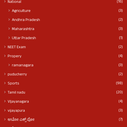
(16)
National
(3)
Agriculture
(2)
Andhra Pradesh
(3)
Maharashtra
(1)
Uttar Pradesh
(2)
NEET Exam
(4)
Propery
(3)
ramanagara
(2)
puducherry
(98)
Sports
(20)
Tamil nadu
(4)
VIjayanagara
(3)
vijayapura
(7)
ಆಟೋ ಎಕ್ಸ್ ಪೋ