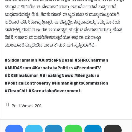
ಮಟ್ಟದ ಸಮಿತಿಯೇ ಈ ನೇಮಕಾತಿಯನ್ನು ಅನುಮೋದಿಸಿದೆ ಎನ್ನಲಾಗಿದೆ.
ಬುಧವಾರವಷ್ಟೇ ಡಿ.ಕೆ. ಶಿವಕುಮಾರ್ ರಾಜ್ಯದ ನೂತನ ಮುಖ್ಯಮಂತ್ರಿಯಾಗಿ
ಅಧಿಕಾರ ವಹಿಸಿಕೊಳ್ಳುತ್ತಿದ್ದಾರೆ. ಈ ಬೆನ್ನಲ್ಲೇ, ಸಿದ್ದರಾಮಯ್ಯ ತಮ್ಮ ಕೊನೆಯ
ದಿನಗಳಲ್ಲಿ ಮಾಡಿದ ಇಂತಹ ಆಯಕಟ್ಟಿನ ಹುದ್ದೆಗಳ ನೇಮಕಾತಿಯನ್ನು ಹೊಸ
ಡಿಕೆಶಿ ಸರ್ಕಾರ ಮರುಪರಿಶೀಲಿಸುತ್ತದೆಯೇ ಅಥವಾ ಯಥಾಸ್ಥಿತಿ
ಮುಂದುವರಿಸುತ್ತದೆಯೇ ಎಂಬ ಕೌತುಕ ಈಗ ಸೃಷ್ಟಿಯಾಗಿದೆ.
#Siddaramaiah #JusticePNDesai #SHRCChairman
#MUDAScam #KarnatakaPolitics #FreedomTV
#DKShivakumar #BreakingNews #Bengaluru
#PoliticalControversy #HumanRightsCommission
#CleanChit #KarnatakaGovernment
Post Views:
201