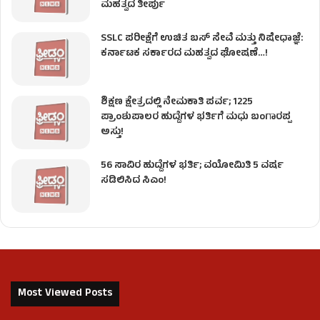
ಮಹತ್ವದ ತೀರ್ಪು
SSLC ಪರೀಕ್ಷೆಗೆ ಉಚಿತ ಬಸ್ ಸೇವೆ ಮತ್ತು ನಿಷೇಧಾಜ್ಞೆ:
ಕರ್ನಾಟಕ ಸರ್ಕಾರದ ಮಹತ್ವದ ಘೋಷಣೆ…!
ಶಿಕ್ಷಣ ಕ್ಷೇತ್ರದಲ್ಲಿ ನೇಮಕಾತಿ ಪರ್ವ; 1225
ಪ್ರಾಂಶುಪಾಲರ ಹುದ್ದೆಗಳ ಭರ್ತಿಗೆ ಮಧು ಬಂಗಾರಪ್ಪ
ಅಸ್ತು!
56 ಸಾವಿರ ಹುದ್ದೆಗಳ ಭರ್ತಿ; ವಯೋಮಿತಿ 5 ವರ್ಷ
ಸಡಿಲಿಸಿದ ಸಿಎಂ!
Most Viewed Posts