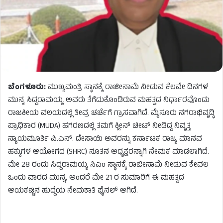
ಬೆಂಗಳೂರು:
ಮುಖ್ಯಮಂತ್ರಿ ಸ್ಥಾನಕ್ಕೆ ರಾಜೀನಾಮೆ ನೀಡುವ ಕೆಲವೇ ದಿನಗಳ
ಮುನ್ನ ಸಿದ್ದರಾಮಯ್ಯ ಅವರು ತೆಗೆದುಕೊಂಡಿರುವ ಮಹತ್ವದ ನಿರ್ಧಾರವೊಂದು
ರಾಜಕೀಯ ವಲಯದಲ್ಲಿ ತೀವ್ರ ಚರ್ಚೆಗೆ ಗ್ರಾಸವಾಗಿದೆ. ಮೈಸೂರು ನಗರಾಭಿವೃದ್ಧಿ
ಪ್ರಾಧಿಕಾರ (MUDA) ಹಗರಣದಲ್ಲಿ ತಮಗೆ ಕ್ಲೀನ್ ಚೀಟ್ ನೀಡಿದ್ದ ನಿವೃತ್ತ
ನ್ಯಾಯಮೂರ್ತಿ ಪಿ.ಎನ್. ದೇಸಾಯಿ ಅವರನ್ನು ಕರ್ನಾಟಕ ರಾಜ್ಯ ಮಾನವ
ಹಕ್ಕುಗಳ ಆಯೋಗದ (SHRC) ನೂತನ ಅಧ್ಯಕ್ಷರನ್ನಾಗಿ ನೇಮಕ ಮಾಡಲಾಗಿದೆ.
ಮೇ 28 ರಂದು ಸಿದ್ದರಾಮಯ್ಯ ಸಿಎಂ ಸ್ಥಾನಕ್ಕೆ ರಾಜೀನಾಮೆ ನೀಡುವ ಕೇವಲ
ಒಂದು ವಾರದ ಮುನ್ನ, ಅಂದರೆ ಮೇ 21 ರ ಸುಮಾರಿಗೆ ಈ ಮಹತ್ವದ
ಆಯಕಟ್ಟಿನ ಹುದ್ದೆಯ ನೇಮಕಾತಿ ಫೈನಲ್ ಆಗಿದೆ.