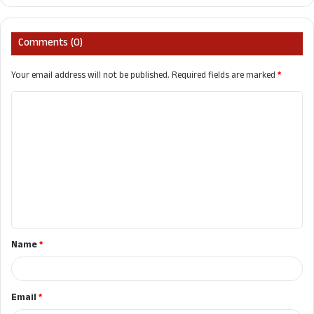
Comments (0)
Your email address will not be published.
Required fields are marked
*
C
o
m
m
e
n
t
Name
*
*
Email
*