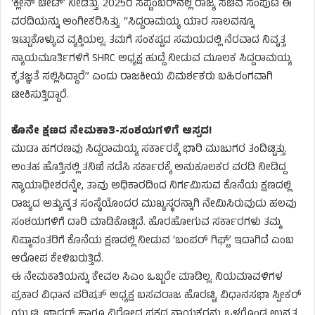
‘ಕ್ಲೀನ್ ಚೀಟ್’ ನೀಡಿತ್ತು. 2025ರ ಸೆಪ್ಟೆಂಬರ್‌ನಲ್ಲಿ ರಾಜ್ಯ ಸಚಿವ ಸಂಪುಟ ಈ
ವರದಿಯನ್ನು ಅಂಗೀಕರಿಸಿತ್ತು. “ಸಿದ್ದರಾಮಯ್ಯ ಯಾರ ಸಾಲವನ್ನೂ
ಇಟ್ಟುಕೊಳ್ಳುವ ವ್ಯಕ್ತಿಯಲ್ಲ. ತಮಗೆ ಸಂಕಷ್ಟದ ಸಮಯದಲ್ಲಿ ನೆರವಾದ ನಿವೃತ್ತ
ನ್ಯಾಯಮೂರ್ತಿಗಳಿಗೆ SHRC ಅಧ್ಯಕ್ಷ ಹುದ್ದೆ ನೀಡುವ ಮೂಲಕ ಸಿದ್ದರಾಮಯ್ಯ
ಕೃತಜ್ಞತೆ ಸಲ್ಲಿಸಿದ್ದಾರೆ” ಎಂದು ರಾಜಕೀಯ ವಿಮರ್ಶಕರು ಬಹಿರಂಗವಾಗಿ
ಟೀಕಿಸುತ್ತಿದ್ದಾರೆ.
ಕೊನೇ ಕ್ಷಣದ ನೇಮಕಾತಿ-ಸಂಶಯಗಳಿಗೆ ಆಸ್ಪದ!
ಮುಡಾ ಹಗರಣವು ಸಿದ್ದರಾಮಯ್ಯ ಸರ್ಕಾರಕ್ಕೆ ಭಾರಿ ಮುಜುಗರ ತಂದಿಟ್ಟಿತ್ತು.
ಅಂತಹ ಹೊತ್ತಿನಲ್ಲಿ ತನಿಖೆ ನಡೆಸಿ ಸರ್ಕಾರಕ್ಕೆ ಅನುಕೂಲಕರ ವರದಿ ನೀಡಿದ್ದ
ನ್ಯಾಯಾಧೀಶರನ್ನೇ, ತಾವು ಅಧಿಕಾರದಿಂದ ನಿರ್ಗಮಿಸುವ ಕೊನೆಯ ಕ್ಷಣದಲ್ಲಿ
ರಾಜ್ಯದ ಅತ್ಯುನ್ನತ ಸಂಸ್ಥೆಯೊಂದರ ಮುಖ್ಯಸ್ಥರನ್ನಾಗಿ ನೇಮಿಸಿರುವುದು ಹಲವು
ಸಂಶಯಗಳಿಗೆ ದಾರಿ ಮಾಡಿಕೊಟ್ಟಿದೆ. ಹೊರಹೋಗುವ ಸರ್ಕಾರಗಳು ತಮ್ಮ
ನಿಷ್ಠಾವಂತರಿಗೆ ಕೊನೆಯ ಕ್ಷಣದಲ್ಲಿ ನೀಡುವ ‘ಬಂಪರ್ ಗಿಫ್ಟ್’ ಇದಾಗಿದೆ ಎಂಬ
ಆರೋಪ ಕೇಳಿಬರುತ್ತಿದೆ.
ಈ ನೇಮಕಾತಿಯನ್ನು ಕೇವಲ ಸಿಎಂ ಒಬ್ಬರೇ ಮಾಡಿಲ್ಲ. ನಿಯಮಾವಳಿಗಳ
ಪ್ರಕಾರ ವಿಧಾನ ಪರಿಷತ್ ಅಧ್ಯಕ್ಷ ಬಸವರಾಜ ಹೊರಟ್ಟಿ, ವಿಧಾನಸಭಾ ಸ್ಪೀಕರ್
ಯು.ಟಿ. ಖಾದರ್ ಹಾಗೂ ವಿರೋಧ ಪಕ್ಷದ ನಾಯಕರನ್ನು ಒಳಗೊಂಡ ಉನ್ನತ