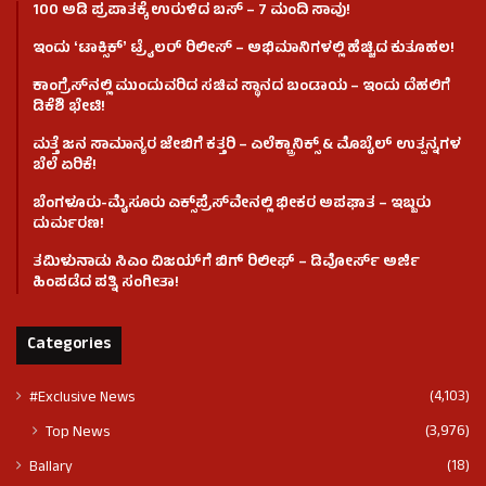
100 ಅಡಿ ಪ್ರಪಾತಕ್ಕೆ ಉರುಳಿದ ಬಸ್‌ – 7 ಮಂದಿ ಸಾವು!
ಇಂದು ʻಟಾಕ್ಸಿಕ್ʼ ಟ್ರೈಲರ್ ರಿಲೀಸ್‌ – ಅಭಿಮಾನಿಗಳಲ್ಲಿ ಹೆಚ್ಚಿದ ಕುತೂಹಲ!
ಕಾಂಗ್ರೆಸ್​ನಲ್ಲಿ ಮುಂದುವರಿದ ಸಚಿವ ಸ್ಥಾನದ ಬಂಡಾಯ – ಇಂದು ದೆಹಲಿಗೆ
ಡಿಕೆಶಿ ಭೇಟಿ!
ಮತ್ತೆ ಜನ ಸಾಮಾನ್ಯರ ಜೇಬಿಗೆ ಕತ್ತರಿ – ಎಲೆಕ್ಟ್ರಾನಿಕ್ಸ್ & ಮೊಬೈಲ್ ಉತ್ಪನ್ನಗಳ
ಬೆಲೆ ಏರಿಕೆ!
ಬೆಂಗಳೂರು-ಮೈಸೂರು ಎಕ್ಸ್‌ಪ್ರೆಸ್‌ವೇನಲ್ಲಿ ಭೀಕರ ಅಪಘಾತ – ಇಬ್ಬರು
ದುರ್ಮರಣ!
ತಮಿಳುನಾಡು ಸಿಎಂ ವಿಜಯ್‌ಗೆ ಬಿಗ್ ರಿಲೀಫ್ – ಡಿವೋರ್ಸ್ ಅರ್ಜಿ
ಹಿಂಪಡೆದ ಪತ್ನಿ ಸಂಗೀತಾ!
Categories
(4,103)
#Exclusive News
(3,976)
Top News
(18)
Ballary