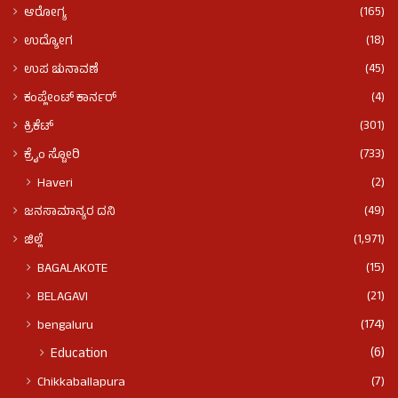
(165)
ಆರೋಗ್ಯ
(18)
ಉದ್ಯೋಗ
(45)
ಉಪ ಚುನಾವಣೆ
(4)
ಕಂಪ್ಲೇಂಟ್ ಕಾರ್ನರ್
(301)
ಕ್ರಿಕೆಟ್
(733)
ಕ್ರೈಂ ಸ್ಟೋರಿ
(2)
Haveri
(49)
ಜನಸಾಮಾನ್ಯರ ದನಿ
(1,971)
ಜಿಲ್ಲೆ
(15)
BAGALAKOTE
(21)
BELAGAVI
(174)
bengaluru
(6)
Education
(7)
Chikkaballapura