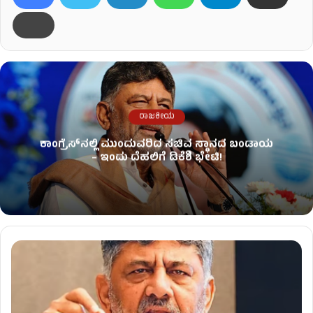
ರಾಜಕೀಯ
ಕಾಂಗ್ರೆಸ್​ನಲ್ಲಿ ಮುಂದುವರಿದ ಸಚಿವ ಸ್ಥಾನದ ಬಂಡಾಯ
– ಇಂದು ದೆಹಲಿಗೆ ಡಿಕೆಶಿ ಭೇಟಿ!