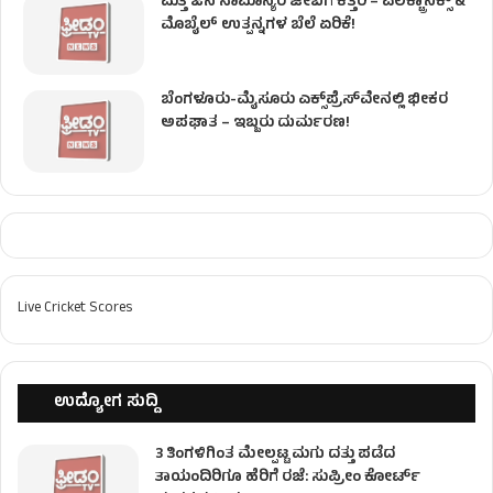
ಮತ್ತೆ ಜನ ಸಾಮಾನ್ಯರ ಜೇಬಿಗೆ ಕತ್ತರಿ – ಎಲೆಕ್ಟ್ರಾನಿಕ್ಸ್ &
ಮೊಬೈಲ್ ಉತ್ಪನ್ನಗಳ ಬೆಲೆ ಏರಿಕೆ!
ಬೆಂಗಳೂರು-ಮೈಸೂರು ಎಕ್ಸ್‌ಪ್ರೆಸ್‌ವೇನಲ್ಲಿ ಭೀಕರ
ಅಪಘಾತ – ಇಬ್ಬರು ದುರ್ಮರಣ!
Live Cricket Scores
ಉದ್ಯೋಗ ಸುದ್ದಿ
3 ತಿಂಗಳಿಗಿಂತ ಮೇಲ್ಪಟ್ಟ ಮಗು ದತ್ತು ಪಡೆದ
ತಾಯಂದಿರಿಗೂ ಹೆರಿಗೆ ರಜೆ: ಸುಪ್ರೀಂ ಕೋರ್ಟ್