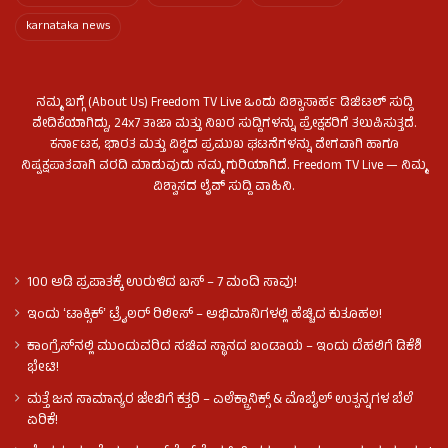
karnataka news
ನಮ್ಮ ಬಗ್ಗೆ (About Us) Freedom TV Live ಒಂದು ವಿಶ್ವಾಸಾರ್ಹ ಡಿಜಿಟಲ್ ಸುದ್ದಿ
ವೇದಿಕೆಯಾಗಿದ್ದು, 24x7 ತಾಜಾ ಮತ್ತು ನಿಖರ ಸುದ್ದಿಗಳನ್ನು ಪ್ರೇಕ್ಷಕರಿಗೆ ತಲುಪಿಸುತ್ತದೆ.
ಕರ್ನಾಟಕ, ಭಾರತ ಮತ್ತು ವಿಶ್ವದ ಪ್ರಮುಖ ಘಟನೆಗಳನ್ನು ವೇಗವಾಗಿ ಹಾಗೂ
ನಿಷ್ಪಕ್ಷಪಾತವಾಗಿ ವರದಿ ಮಾಡುವುದು ನಮ್ಮ ಗುರಿಯಾಗಿದೆ. Freedom TV Live — ನಿಮ್ಮ
ವಿಶ್ವಾಸದ ಲೈವ್ ಸುದ್ದಿ ವಾಹಿನಿ.
100 ಅಡಿ ಪ್ರಪಾತಕ್ಕೆ ಉರುಳಿದ ಬಸ್‌ – 7 ಮಂದಿ ಸಾವು!
ಇಂದು ʻಟಾಕ್ಸಿಕ್ʼ ಟ್ರೈಲರ್ ರಿಲೀಸ್‌ – ಅಭಿಮಾನಿಗಳಲ್ಲಿ ಹೆಚ್ಚಿದ ಕುತೂಹಲ!
ಕಾಂಗ್ರೆಸ್​ನಲ್ಲಿ ಮುಂದುವರಿದ ಸಚಿವ ಸ್ಥಾನದ ಬಂಡಾಯ – ಇಂದು ದೆಹಲಿಗೆ ಡಿಕೆಶಿ
ಭೇಟಿ!
ಮತ್ತೆ ಜನ ಸಾಮಾನ್ಯರ ಜೇಬಿಗೆ ಕತ್ತರಿ – ಎಲೆಕ್ಟ್ರಾನಿಕ್ಸ್ & ಮೊಬೈಲ್ ಉತ್ಪನ್ನಗಳ ಬೆಲೆ
ಏರಿಕೆ!