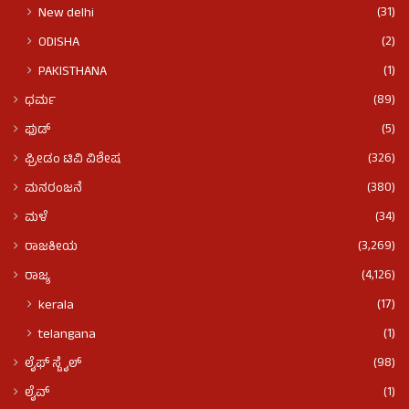
(31)
New delhi
(2)
ODISHA
(1)
PAKISTHANA
(89)
ಧರ್ಮ
(5)
ಫುಡ್​​
(326)
ಫ್ರೀಡಂ ಟಿವಿ ವಿಶೇಷ
(380)
ಮನರಂಜನೆ
(34)
ಮಳೆ
(3,269)
ರಾಜಕೀಯ
(4,126)
ರಾಜ್ಯ
(17)
kerala
(1)
telangana
(98)
ಲೈಫ್ ಸ್ಟೈಲ್
(1)
ಲೈವ್