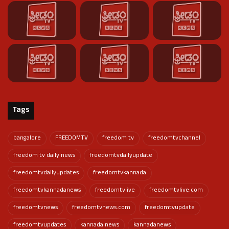
Tags
bangalore
FREEDOMTV
freedom tv
freedomtvchannel
freedom tv daily news
freedomtvdailyupdate
freedomtvdailyupdates
freedomtvkannada
freedomtvkannadanews
freedomtvlive
freedomtvlive.com
freedomtvnews
freedomtvnews.com
freedomtvupdate
freedomtvupdates
kannada news
kannadanews