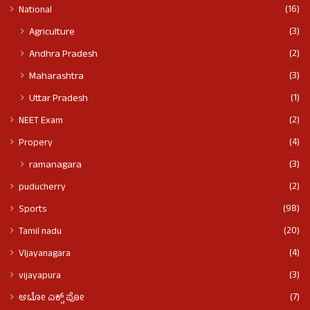
(16)
National
(3)
Agriculture
(2)
Andhra Pradesh
(3)
Maharashtra
(1)
Uttar Pradesh
(2)
NEET Exam
(4)
Propery
(3)
ramanagara
(2)
puducherry
(98)
Sports
(20)
Tamil nadu
(4)
VIjayanagara
(3)
vijayapura
(7)
ಆಟೋ ಎಕ್ಸ್ ಪೋ