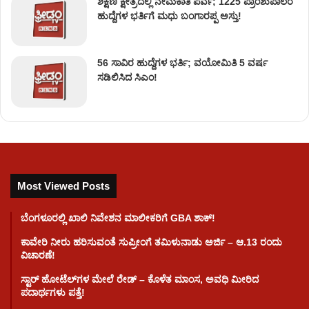
ಶಿಕ್ಷಣ ಕ್ಷೇತ್ರದಲ್ಲಿ ನೇಮಕಾತಿ ಪರ್ವ; 1225 ಪ್ರಾಂಶುಪಾಲರ
ಹುದ್ದೆಗಳ ಭರ್ತಿಗೆ ಮಧು ಬಂಗಾರಪ್ಪ ಅಸ್ತು!
56 ಸಾವಿರ ಹುದ್ದೆಗಳ ಭರ್ತಿ; ವಯೋಮಿತಿ 5 ವರ್ಷ
ಸಡಿಲಿಸಿದ ಸಿಎಂ!
Most Viewed Posts
ಬೆಂಗಳೂರಲ್ಲಿ ಖಾಲಿ ನಿವೇಶನ ಮಾಲೀಕರಿಗೆ GBA ಶಾಕ್!
ಕಾವೇರಿ ನೀರು ಹರಿಸುವಂತೆ ಸುಪ್ರೀಂಗೆ ತಮಿಳುನಾಡು ಅರ್ಜಿ – ಆ.13 ರಂದು
ವಿಚಾರಣೆ!
ಸ್ಟಾರ್ ಹೋಟೆಲ್​​​ಗಳ ಮೇಲೆ ರೇಡ್ – ಕೊಳೆತ ಮಾಂಸ, ಅವಧಿ ಮೀರಿದ
ಪದಾರ್ಥಗಳು ಪತ್ತೆ!