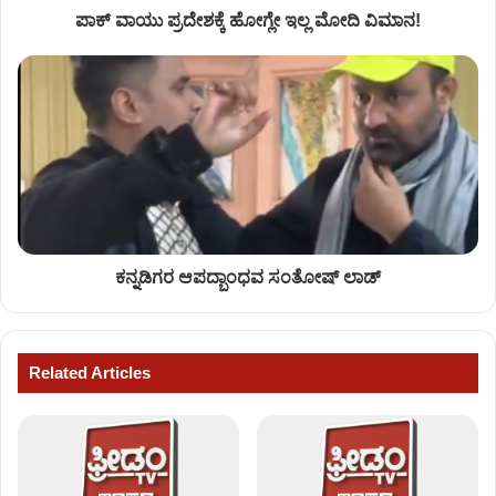
ಪಾಕ್ ವಾಯು ಪ್ರದೇಶಕ್ಕೆ ಹೋಗ್ಲೇ ಇಲ್ಲ ಮೋದಿ ವಿಮಾನ!
ಕನ್ನಡಿಗರ ಆಪದ್ಬಾಂಧವ ಸಂತೋಷ್ ಲಾಡ್
Related Articles