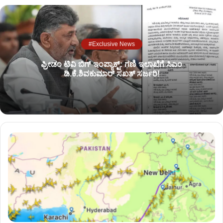
#Exclusive News
ಫ್ರೀಡಂ ಟಿವಿ ಬಿಗ್ ಇಂಪ್ಯಾಕ್ಟ್: ಗಣಿ ಇಲಾಖೆಗೆ ಸಿಎಂ
ಡಿ.ಕೆ.ಶಿವಕುಮಾರ್ ಸಖತ್ ಸರ್ಜರಿ!