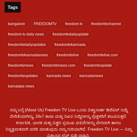
Tags
bangalore
FREEDOMTV
freedom tv
freedomtvchannel
freedom tv daily news
freedomtvdailyupdate
freedomtvdailyupdates
freedomtvkannada
freedomtvkannadanews
freedomtvlive
freedomtvlive.com
freedomtvnews
freedomtvnews.com
freedomtvupdate
freedomtvupdates
kannada news
kannadanews
karnataka news
ನಮ್ಮ ಬಗ್ಗೆ (About Us) Freedom TV Live ಒಂದು ವಿಶ್ವಾಸಾರ್ಹ ಡಿಜಿಟಲ್ ಸುದ್ದಿ
ವೇದಿಕೆಯಾಗಿದ್ದು, 24x7 ತಾಜಾ ಮತ್ತು ನಿಖರ ಸುದ್ದಿಗಳನ್ನು ಪ್ರೇಕ್ಷಕರಿಗೆ ತಲುಪಿಸುತ್ತದೆ.
ಕರ್ನಾಟಕ, ಭಾರತ ಮತ್ತು ವಿಶ್ವದ ಪ್ರಮುಖ ಘಟನೆಗಳನ್ನು ವೇಗವಾಗಿ ಹಾಗೂ
ನಿಷ್ಪಕ್ಷಪಾತವಾಗಿ ವರದಿ ಮಾಡುವುದು ನಮ್ಮ ಗುರಿಯಾಗಿದೆ. Freedom TV Live — ನಿಮ್ಮ
ವಿಶ್ವಾಸದ ಲೈವ್ ಸುದ್ದಿ ವಾಹಿನಿ.