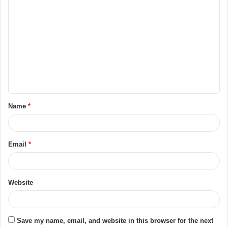
C
o
m
m
e
n
t
Name
*
*
Email
*
Website
Save my name, email, and website in this browser for the next