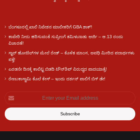
ಬೆಂಗಳೂರಲ್ಲಿ ಖಾಲಿ ನಿವೇಶನ ಮಾಲೀಕರಿಗೆ GBA ಶಾಕ್!
ಕಾವೇರಿ ನೀರು ಹರಿಸುವಂತೆ ಸುಪ್ರೀಂಗೆ ತಮಿಳುನಾಡು ಅರ್ಜಿ – ಆ.13 ರಂದು
ವಿಚಾರಣೆ!
ಸ್ಟಾರ್ ಹೋಟೆಲ್​​​ಗಳ ಮೇಲೆ ರೇಡ್ – ಕೊಳೆತ ಮಾಂಸ, ಅವಧಿ ಮೀರಿದ ಪದಾರ್ಥಗಳು
ಪತ್ತೆ!
ಎರಡನೇ ದಿನಕ್ಕೆ ಕಾಲಿಟ್ಟ ಬಿಡದಿ ಟೌನ್​ಶಿಪ್ ವಿರುದ್ಧದ ಪಾದಯಾತ್ರೆ!
ರೇಣುಕಾಸ್ವಾಮಿ ಕೊಲೆ‌ ಕೇಸ್​ – ಇಂದು ದರ್ಶನ್ ಪಾಲಿಗೆ ಬಿಗ್ ಡೇ!