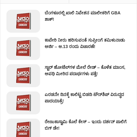
ಬೆಂಗಳೂರಲ್ಲಿ ಖಾಲಿ ನಿವೇಶನ ಮಾಲೀಕರಿಗೆ GBA
ಶಾಕ್!
ಕಾವೇರಿ ನೀರು ಹರಿಸುವಂತೆ ಸುಪ್ರೀಂಗೆ ತಮಿಳುನಾಡು
ಅರ್ಜಿ – ಆ.13 ರಂದು ವಿಚಾರಣೆ!
ಸ್ಟಾರ್ ಹೋಟೆಲ್​​​ಗಳ ಮೇಲೆ ರೇಡ್ – ಕೊಳೆತ ಮಾಂಸ,
ಅವಧಿ ಮೀರಿದ ಪದಾರ್ಥಗಳು ಪತ್ತೆ!
ಎರಡನೇ ದಿನಕ್ಕೆ ಕಾಲಿಟ್ಟ ಬಿಡದಿ ಟೌನ್​ಶಿಪ್ ವಿರುದ್ಧದ
ಪಾದಯಾತ್ರೆ!
ರೇಣುಕಾಸ್ವಾಮಿ ಕೊಲೆ‌ ಕೇಸ್​ – ಇಂದು ದರ್ಶನ್ ಪಾಲಿಗೆ
ಬಿಗ್ ಡೇ!