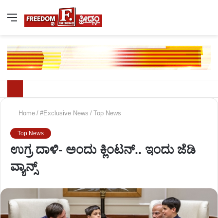
Home
/
#Exclusive News
/
Top News
Top News
ಉಗ್ರ ದಾಳಿ- ಅಂದು ಕ್ಲಿಂಟನ್.. ಇಂದು ಜೆಡಿ
ವ್ಯಾನ್ಸ್