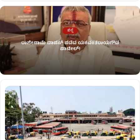
ಜಿಲ್ಲೆ
ರಾಜೀನಾಮೆ ವಾಪಸ್ ಪಡೆದ ಯಶವಂತರಾಯಗೌಡ
ಪಾಟೀಲ್‌!