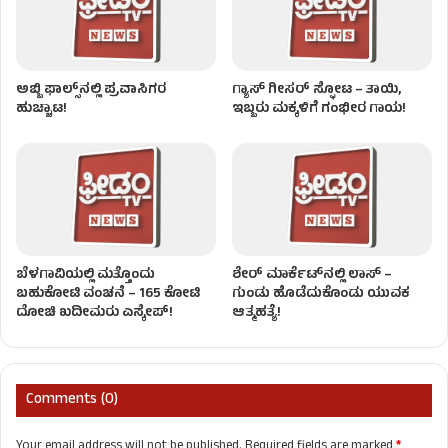
ಅಬ್ಬಿ ಫಾಲ್ಸ್​ನಲ್ಲಿ ಪ್ರವಾಸಿಗರ
ಗ್ಯಾಸ್ ಗೀಸರ್​​ ಸ್ಫೋಟ – ತಾಯಿ,
ಹುಚ್ಚಾಟ!
ಇಬ್ಬರು ಮಕ್ಕಳಿಗೆ ಗಂಭೀರ ಗಾಯ!
ಬೆಳಗಾವಿಯಲ್ಲಿ ಮತ್ತೊಂದು
ಶೇರ್ ಮಾರ್ಕೆಟ್​ನಲ್ಲಿ ಲಾಸ್ –
ಬಹುಕೋಟಿ ವಂಚನೆ – 165 ಕೋಟಿ
ಗುಂಡು ಹೊಡೆದುಕೊಂಡು ಯುವಕ
ದೋಚಿ ಖದೀಮರು ಎಸ್ಕೇಪ್!
ಆತ್ಮಹತ್ಯೆ!
Comments (0)
Your email address will not be published.
Required fields are marked
*