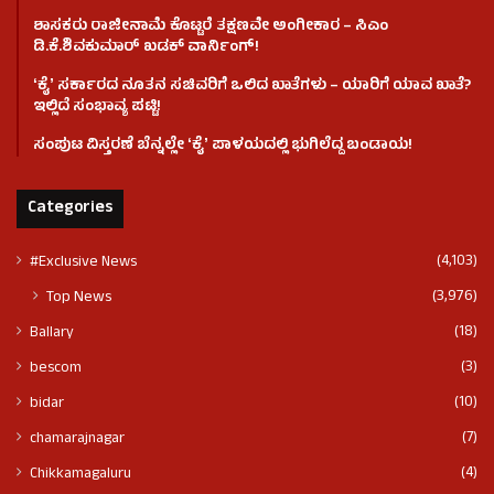
ಶಾಸಕರು ರಾಜೀನಾಮೆ ಕೊಟ್ಟರೆ ತಕ್ಷಣವೇ ಅಂಗೀಕಾರ – ಸಿಎಂ
ಡಿ.ಕೆ.ಶಿವಕುಮಾರ್ ಖಡಕ್ ವಾರ್ನಿಂಗ್!
ʻಕೈʼ ಸರ್ಕಾರದ ನೂತನ ಸಚಿವರಿಗೆ ಒಲಿದ ಖಾತೆಗಳು – ಯಾರಿಗೆ ಯಾವ ಖಾತೆ?
ಇಲ್ಲಿದೆ ಸಂಭಾವ್ಯ ಪಟ್ಟಿ!
ಸಂಪುಟ ವಿಸ್ತರಣೆ ಬೆನ್ನಲ್ಲೇ ʻಕೈʼ ಪಾಳಯದಲ್ಲಿ ಭುಗಿಲೆದ್ದ ಬಂಡಾಯ!
Categories
(4,103)
#Exclusive News
(3,976)
Top News
(18)
Ballary
(3)
bescom
(10)
bidar
(7)
chamarajnagar
(4)
Chikkamagaluru