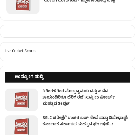
ಯಾರಿಗೆ ಯಾವ ಖಾತೆ? ಇಲ್ಲಿದೆ ಸಂಭಾವ್ಯ ಪಟ್ಟಿ!
Live Cricket Scores
ಉದ್ಯೋಗ ಸುದ್ದಿ
3 ತಿಂಗಳಿಗಿಂತ ಮೇಲ್ಪಟ್ಟ ಮಗು ದತ್ತು ಪಡೆದ
ತಾಯಂದಿರಿಗೂ ಹೆರಿಗೆ ರಜೆ: ಸುಪ್ರೀಂ ಕೋರ್ಟ್
ಮಹತ್ವದ ತೀರ್ಪು
SSLC ಪರೀಕ್ಷೆಗೆ ಉಚಿತ ಬಸ್ ಸೇವೆ ಮತ್ತು ನಿಷೇಧಾಜ್ಞೆ:
ಕರ್ನಾಟಕ ಸರ್ಕಾರದ ಮಹತ್ವದ ಘೋಷಣೆ…!