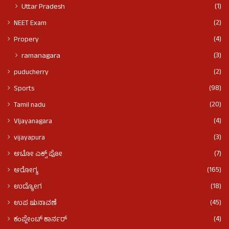
(1)
Uttar Pradesh
(2)
NEET Exam
(4)
Propery
(3)
ramanagara
(2)
puducherry
(98)
Sports
(20)
Tamil nadu
(4)
VIjayanagara
(3)
vijayapura
(7)
ಆಟೋ ಎಕ್ಸ್ ಪೋ
(165)
ಆರೋಗ್ಯ
(18)
ಉದ್ಯೋಗ
(45)
ಉಪ ಚುನಾವಣೆ
(4)
ಕಂಪ್ಲೇಂಟ್ ಕಾರ್ನರ್