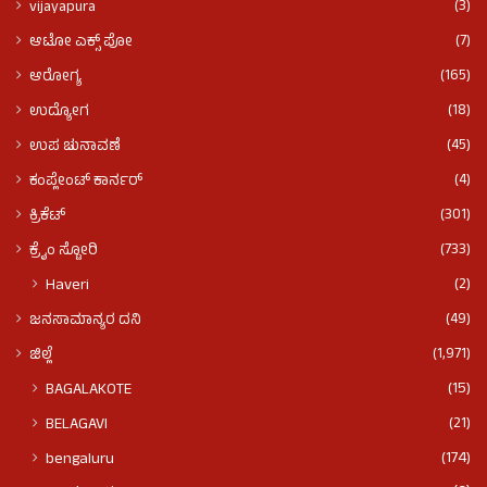
(3)
vijayapura
(7)
ಆಟೋ ಎಕ್ಸ್ ಪೋ
(165)
ಆರೋಗ್ಯ
(18)
ಉದ್ಯೋಗ
(45)
ಉಪ ಚುನಾವಣೆ
(4)
ಕಂಪ್ಲೇಂಟ್ ಕಾರ್ನರ್
(301)
ಕ್ರಿಕೆಟ್
(733)
ಕ್ರೈಂ ಸ್ಟೋರಿ
(2)
Haveri
(49)
ಜನಸಾಮಾನ್ಯರ ದನಿ
(1,971)
ಜಿಲ್ಲೆ
(15)
BAGALAKOTE
(21)
BELAGAVI
(174)
bengaluru