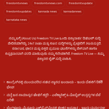
freedomtvnews
freedomtvnews.com
freedomtvupdate
freedomtvupdates
kannada news
kannadanews
karnataka news
ನಮ್ಮ ಬಗ್ಗೆ (About Us) Freedom TV Live ಒಂದು ವಿಶ್ವಾಸಾರ್ಹ ಡಿಜಿಟಲ್ ಸುದ್ದಿ
ವೇದಿಕೆಯಾಗಿದ್ದು, 24x7 ತಾಜಾ ಮತ್ತು ನಿಖರ ಸುದ್ದಿಗಳನ್ನು ಪ್ರೇಕ್ಷಕರಿಗೆ ತಲುಪಿಸುತ್ತದೆ.
ಕರ್ನಾಟಕ, ಭಾರತ ಮತ್ತು ವಿಶ್ವದ ಪ್ರಮುಖ ಘಟನೆಗಳನ್ನು ವೇಗವಾಗಿ ಹಾಗೂ
ನಿಷ್ಪಕ್ಷಪಾತವಾಗಿ ವರದಿ ಮಾಡುವುದು ನಮ್ಮ ಗುರಿಯಾಗಿದೆ. Freedom TV Live — ನಿಮ್ಮ
ವಿಶ್ವಾಸದ ಲೈವ್ ಸುದ್ದಿ ವಾಹಿನಿ.
ಕಾಂಗ್ರೆಸ್​ನಲ್ಲಿ ಮುಂದುವರಿದ ಸಚಿವ ಸ್ಥಾನದ ಬಂಡಾಯ – ಇಂದು ದೆಹಲಿಗೆ ಡಿಕೆಶಿ
ಭೇಟಿ!
ಮತ್ತೆ ಜನ ಸಾಮಾನ್ಯರ ಜೇಬಿಗೆ ಕತ್ತರಿ – ಎಲೆಕ್ಟ್ರಾನಿಕ್ಸ್ & ಮೊಬೈಲ್ ಉತ್ಪನ್ನಗಳ ಬೆಲೆ
ಏರಿಕೆ!
ಬೆಂಗಳೂರು-ಮೈಸೂರು ಎಕ್ಸ್‌ಪ್ರೆಸ್‌ವೇನಲ್ಲಿ ಭೀಕರ ಅಪಘಾತ – ಇಬ್ಬರು ದುರ್ಮರಣ!