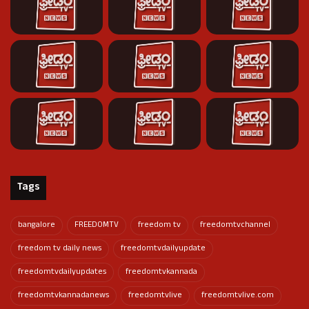
Tags
bangalore
FREEDOMTV
freedom tv
freedomtvchannel
freedom tv daily news
freedomtvdailyupdate
freedomtvdailyupdates
freedomtvkannada
freedomtvkannadanews
freedomtvlive
freedomtvlive.com