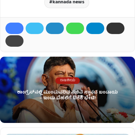
kannada news
ರಾಜಕೀಯ
ಕಾಂಗ್ರೆಸ್​ನಲ್ಲಿ ಮುಂದುವರಿದ ಸಚಿವ ಸ್ಥಾನದ ಬಂಡಾಯ
– ಇಂದು ದೆಹಲಿಗೆ ಡಿಕೆಶಿ ಭೇಟಿ!