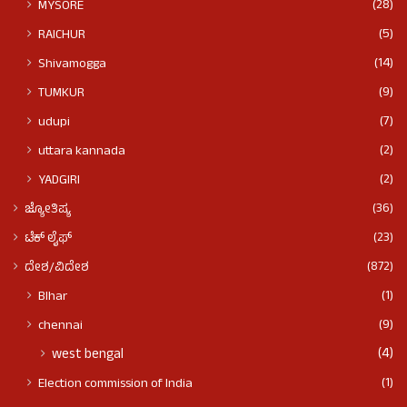
(28)
MYSORE
(5)
RAICHUR
(14)
Shivamogga
(9)
TUMKUR
(7)
udupi
(2)
uttara kannada
(2)
YADGIRI
(36)
ಜ್ಯೋತಿಷ್ಯ
(23)
ಟೆಕ್ ಲೈಫ್
(872)
ದೇಶ/ವಿದೇಶ
(1)
BIhar
(9)
chennai
(4)
west bengal
(1)
Election commission of India