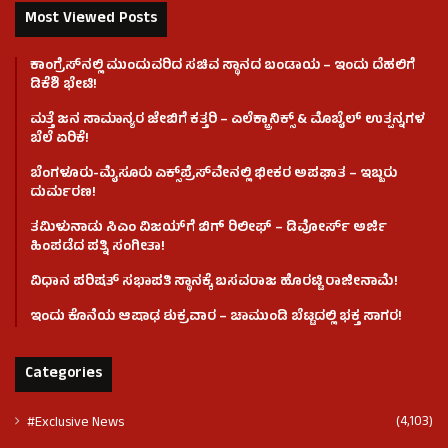
Most Viewed Posts
ಕಾಂಗ್ರೆಸ್​ನಲ್ಲಿ ಮುಂದುವರಿದ ಸಚಿವ ಸ್ಥಾನದ ಬಂಡಾಯ – ಇಂದು ದೆಹಲಿಗೆ
ಡಿಕೆಶಿ ಭೇಟಿ!
ಮತ್ತೆ ಜನ ಸಾಮಾನ್ಯರ ಜೇಬಿಗೆ ಕತ್ತರಿ – ಎಲೆಕ್ಟ್ರಾನಿಕ್ಸ್ & ಮೊಬೈಲ್ ಉತ್ಪನ್ನಗಳ
ಬೆಲೆ ಏರಿಕೆ!
ಬೆಂಗಳೂರು-ಮೈಸೂರು ಎಕ್ಸ್‌ಪ್ರೆಸ್‌ವೇನಲ್ಲಿ ಭೀಕರ ಅಪಘಾತ – ಇಬ್ಬರು
ದುರ್ಮರಣ!
ತಮಿಳುನಾಡು ಸಿಎಂ ವಿಜಯ್‌ಗೆ ಬಿಗ್ ರಿಲೀಫ್ – ಡಿವೋರ್ಸ್ ಅರ್ಜಿ
ಹಿಂಪಡೆದ ಪತ್ನಿ ಸಂಗೀತಾ!
ವಿಧಾನ ಪರಿಷತ್ ಸಭಾಪತಿ ಸ್ಥಾನಕ್ಕೆ ಬಸವರಾಜ ಹೊರಟ್ಟಿ ರಾಜೀನಾಮೆ!
ಇಂದು ಕೊನೆಯ ಆಷಾಢ ಶುಕ್ರವಾರ – ಚಾಮುಂಡಿ ಬೆಟ್ಟದಲ್ಲಿ ಭಕ್ತ ಸಾಗರ!
Categories
(4,103)
#Exclusive News