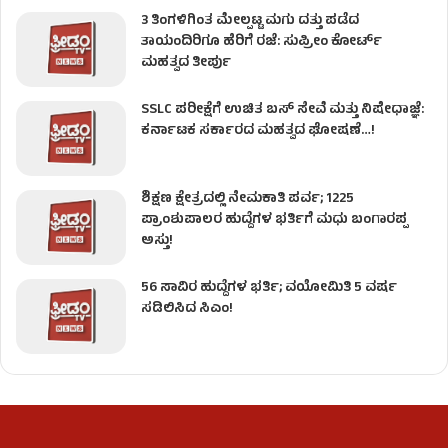
3 ತಿಂಗಳಿಗಿಂತ ಮೇಲ್ಪಟ್ಟ ಮಗು ದತ್ತು ಪಡೆದ
ತಾಯಂದಿರಿಗೂ ಹೆರಿಗೆ ರಜೆ: ಸುಪ್ರೀಂ ಕೋರ್ಟ್
ಮಹತ್ವದ ತೀರ್ಪು
SSLC ಪರೀಕ್ಷೆಗೆ ಉಚಿತ ಬಸ್ ಸೇವೆ ಮತ್ತು ನಿಷೇಧಾಜ್ಞೆ:
ಕರ್ನಾಟಕ ಸರ್ಕಾರದ ಮಹತ್ವದ ಘೋಷಣೆ…!
ಶಿಕ್ಷಣ ಕ್ಷೇತ್ರದಲ್ಲಿ ನೇಮಕಾತಿ ಪರ್ವ; 1225
ಪ್ರಾಂಶುಪಾಲರ ಹುದ್ದೆಗಳ ಭರ್ತಿಗೆ ಮಧು ಬಂಗಾರಪ್ಪ
ಅಸ್ತು!
56 ಸಾವಿರ ಹುದ್ದೆಗಳ ಭರ್ತಿ; ವಯೋಮಿತಿ 5 ವರ್ಷ
ಸಡಿಲಿಸಿದ ಸಿಎಂ!