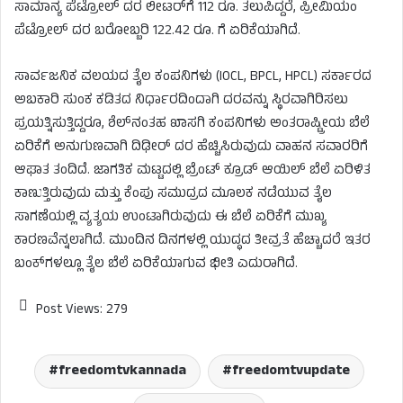
ಸಾಮಾನ್ಯ ಪೆಟ್ರೋಲ್ ದರ ಲೀಟರ್‌ಗೆ 112 ರೂ. ತಲುಪಿದ್ದರೆ, ಪ್ರೀಮಿಯಂ
ಪೆಟ್ರೋಲ್ ದರ ಬರೋಬ್ಬರಿ 122.42 ರೂ. ಗೆ ಏರಿಕೆಯಾಗಿದೆ.
ಸಾರ್ವಜನಿಕ ವಲಯದ ತೈಲ ಕಂಪನಿಗಳು (IOCL, BPCL, HPCL) ಸರ್ಕಾರದ
ಅಬಕಾರಿ ಸುಂಕ ಕಡಿತದ ನಿರ್ಧಾರದಿಂದಾಗಿ ದರವನ್ನು ಸ್ಥಿರವಾಗಿರಿಸಲು
ಪ್ರಯತ್ನಿಸುತ್ತಿದ್ದರೂ, ಶೆಲ್‌ನಂತಹ ಖಾಸಗಿ ಕಂಪನಿಗಳು ಅಂತರಾಷ್ಟ್ರೀಯ ಬೆಲೆ
ಏರಿಕೆಗೆ ಅನುಗುಣವಾಗಿ ದಿಢೀರ್ ದರ ಹೆಚ್ಚಿಸಿರುವುದು ವಾಹನ ಸವಾರರಿಗೆ
ಆಘಾತ ತಂದಿದೆ. ಜಾಗತಿಕ ಮಟ್ಟದಲ್ಲಿ ಬ್ರೆಂಟ್ ಕ್ರೂಡ್ ಆಯಿಲ್ ಬೆಲೆ ಏರಿಳಿತ
ಕಾಣುತ್ತಿರುವುದು ಮತ್ತು ಕೆಂಪು ಸಮುದ್ರದ ಮೂಲಕ ನಡೆಯುವ ತೈಲ
ಸಾಗಣೆಯಲ್ಲಿ ವ್ಯತ್ಯಯ ಉಂಟಾಗಿರುವುದು ಈ ಬೆಲೆ ಏರಿಕೆಗೆ ಮುಖ್ಯ
ಕಾರಣವೆನ್ನಲಾಗಿದೆ. ಮುಂದಿನ ದಿನಗಳಲ್ಲಿ ಯುದ್ಧದ ತೀವ್ರತೆ ಹೆಚ್ಚಾದರೆ ಇತರ
ಬಂಕ್‌ಗಳಲ್ಲೂ ತೈಲ ಬೆಲೆ ಏರಿಕೆಯಾಗುವ ಭೀತಿ ಎದುರಾಗಿದೆ.
Post Views:
279
freedomtvkannada
freedomtvupdate