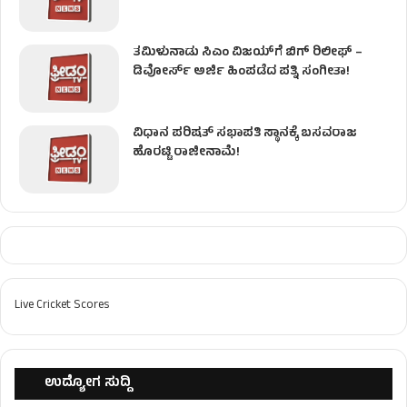
ತಮಿಳುನಾಡು ಸಿಎಂ ವಿಜಯ್‌ಗೆ ಬಿಗ್ ರಿಲೀಫ್ –
ಡಿವೋರ್ಸ್ ಅರ್ಜಿ ಹಿಂಪಡೆದ ಪತ್ನಿ ಸಂಗೀತಾ!
ವಿಧಾನ ಪರಿಷತ್ ಸಭಾಪತಿ ಸ್ಥಾನಕ್ಕೆ ಬಸವರಾಜ
ಹೊರಟ್ಟಿ ರಾಜೀನಾಮೆ!
Live Cricket Scores
ಉದ್ಯೋಗ ಸುದ್ದಿ