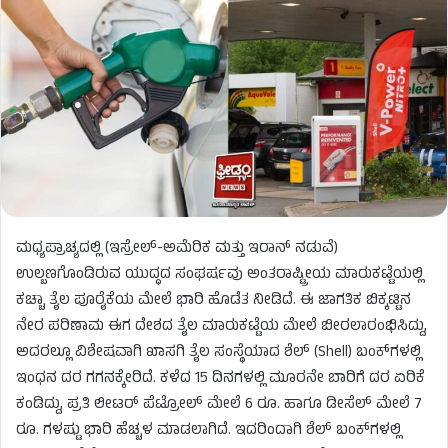
ಮಧ್ಯಪ್ರಾಚ್ಯದಲ್ಲಿ (ಇಸ್ರೇಲ್-ಅಮೆರಿಕ ಮತ್ತು ಇರಾನ್ ನಡುವೆ)
ಉಲ್ಬಣಗೊಂಡಿರುವ ಯುದ್ಧದ ಸಂಘರ್ಷವು ಅಂತರಾಷ್ಟ್ರೀಯ ಮಾರುಕಟ್ಟೆಯಲ್ಲಿ
ಕಚ್ಚಾ ತೈಲ ಪೂರೈಕೆಯ ಮೇಲೆ ಭಾರಿ ಹೊಡೆತ ನೀಡಿದೆ. ಈ ಜಾಗತಿಕ ಬಿಕ್ಕಟ್ಟಿನ
ನೇರ ಪರಿಣಾಮ ಈಗ ದೇಶದ ತೈಲ ಮಾರುಕಟ್ಟೆಯ ಮೇಲೆ ಬೀರಲಾರಂಭಿಸಿದ್ದು,
ಅದರಲ್ಲೂ ವಿಶೇಷವಾಗಿ ಖಾಸಗಿ ತೈಲ ಸಂಸ್ಥೆಯಾದ ಶೆಲ್ (Shell) ಬಂಕ್‌ಗಳಲ್ಲಿ
ಇಂಧನ ದರ ಗಗನಕ್ಕೇರಿದೆ. ಕಳೆದ 15 ದಿನಗಳಲ್ಲಿ ಮೂರನೇ ಬಾರಿಗೆ ದರ ಏರಿಕೆ
ಕಂಡಿದ್ದು, ಪ್ರತಿ ಲೀಟರ್ ಪೆಟ್ರೋಲ್ ಮೇಲೆ 6 ರೂ. ಹಾಗೂ ಡೀಸೆಲ್ ಮೇಲೆ 7
ರೂ. ಗಳಷ್ಟು ಭಾರಿ ಹೆಚ್ಚಳ ಮಾಡಲಾಗಿದೆ. ಇದರಿಂದಾಗಿ ಶೆಲ್ ಬಂಕ್‌ಗಳಲ್ಲಿ