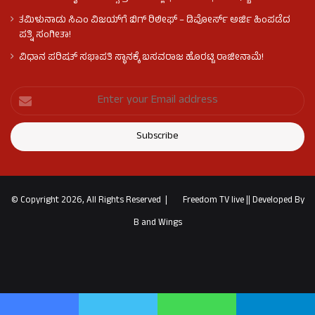
ತಮಿಳುನಾಡು ಸಿಎಂ ವಿಜಯ್‌ಗೆ ಬಿಗ್ ರಿಲೀಫ್ – ಡಿವೋರ್ಸ್ ಅರ್ಜಿ ಹಿಂಪಡೆದ
ಪತ್ನಿ ಸಂಗೀತಾ!
ವಿಧಾನ ಪರಿಷತ್ ಸಭಾಪತಿ ಸ್ಥಾನಕ್ಕೆ ಬಸವರಾಜ ಹೊರಟ್ಟಿ ರಾಜೀನಾಮೆ!
© Copyright 2026, All Rights Reserved |
Freedom TV live
||
Developed By
B and Wings