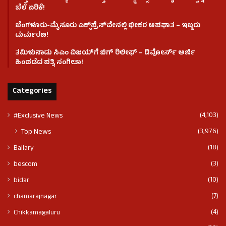
ಬೆಲೆ ಏರಿಕೆ!
ಬೆಂಗಳೂರು-ಮೈಸೂರು ಎಕ್ಸ್‌ಪ್ರೆಸ್‌ವೇನಲ್ಲಿ ಭೀಕರ ಅಪಘಾತ – ಇಬ್ಬರು
ದುರ್ಮರಣ!
ತಮಿಳುನಾಡು ಸಿಎಂ ವಿಜಯ್‌ಗೆ ಬಿಗ್ ರಿಲೀಫ್ – ಡಿವೋರ್ಸ್ ಅರ್ಜಿ
ಹಿಂಪಡೆದ ಪತ್ನಿ ಸಂಗೀತಾ!
Categories
(4,103)
#Exclusive News
(3,976)
Top News
(18)
Ballary
(3)
bescom
(10)
bidar
(7)
chamarajnagar
(4)
Chikkamagaluru