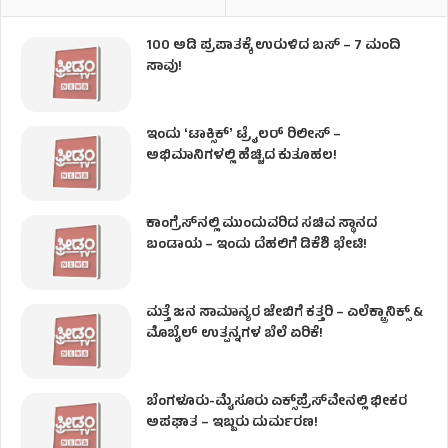
100 ಅಡಿ ಪ್ರಪಾತಕ್ಕೆ ಉರುಳಿದ ಬಸ್‌ – 7 ಮಂದಿ
ಸಾವು!
ಇಂದು ʻಟಾಕ್ಸಿಕ್ʼ ಟ್ರೈಲರ್ ರಿಲೀಸ್‌ –
ಅಭಿಮಾನಿಗಳಲ್ಲಿ ಹೆಚ್ಚಿದ ಕುತೂಹಲ!
ಕಾಂಗ್ರೆಸ್​ನಲ್ಲಿ ಮುಂದುವರಿದ ಸಚಿವ ಸ್ಥಾನದ
ಬಂಡಾಯ – ಇಂದು ದೆಹಲಿಗೆ ಡಿಕೆಶಿ ಭೇಟಿ!
ಮತ್ತೆ ಜನ ಸಾಮಾನ್ಯರ ಜೇಬಿಗೆ ಕತ್ತರಿ – ಎಲೆಕ್ಟ್ರಾನಿಕ್ಸ್ &
ಮೊಬೈಲ್ ಉತ್ಪನ್ನಗಳ ಬೆಲೆ ಏರಿಕೆ!
ಬೆಂಗಳೂರು-ಮೈಸೂರು ಎಕ್ಸ್‌ಪ್ರೆಸ್‌ವೇನಲ್ಲಿ ಭೀಕರ
ಅಪಘಾತ – ಇಬ್ಬರು ದುರ್ಮರಣ!