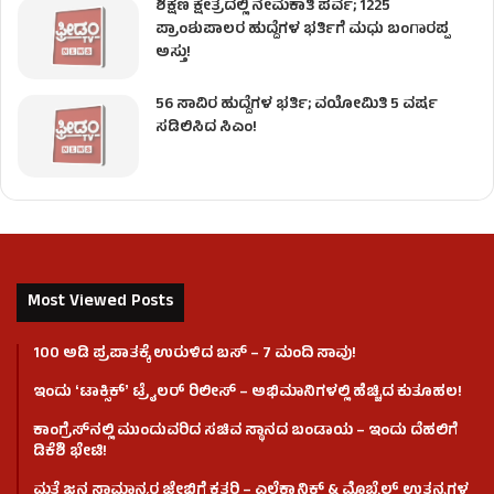
ಶಿಕ್ಷಣ ಕ್ಷೇತ್ರದಲ್ಲಿ ನೇಮಕಾತಿ ಪರ್ವ; 1225
ಪ್ರಾಂಶುಪಾಲರ ಹುದ್ದೆಗಳ ಭರ್ತಿಗೆ ಮಧು ಬಂಗಾರಪ್ಪ
ಅಸ್ತು!
56 ಸಾವಿರ ಹುದ್ದೆಗಳ ಭರ್ತಿ; ವಯೋಮಿತಿ 5 ವರ್ಷ
ಸಡಿಲಿಸಿದ ಸಿಎಂ!
Most Viewed Posts
100 ಅಡಿ ಪ್ರಪಾತಕ್ಕೆ ಉರುಳಿದ ಬಸ್‌ – 7 ಮಂದಿ ಸಾವು!
ಇಂದು ʻಟಾಕ್ಸಿಕ್ʼ ಟ್ರೈಲರ್ ರಿಲೀಸ್‌ – ಅಭಿಮಾನಿಗಳಲ್ಲಿ ಹೆಚ್ಚಿದ ಕುತೂಹಲ!
ಕಾಂಗ್ರೆಸ್​ನಲ್ಲಿ ಮುಂದುವರಿದ ಸಚಿವ ಸ್ಥಾನದ ಬಂಡಾಯ – ಇಂದು ದೆಹಲಿಗೆ
ಡಿಕೆಶಿ ಭೇಟಿ!
ಮತ್ತೆ ಜನ ಸಾಮಾನ್ಯರ ಜೇಬಿಗೆ ಕತ್ತರಿ – ಎಲೆಕ್ಟ್ರಾನಿಕ್ಸ್ & ಮೊಬೈಲ್ ಉತ್ಪನ್ನಗಳ