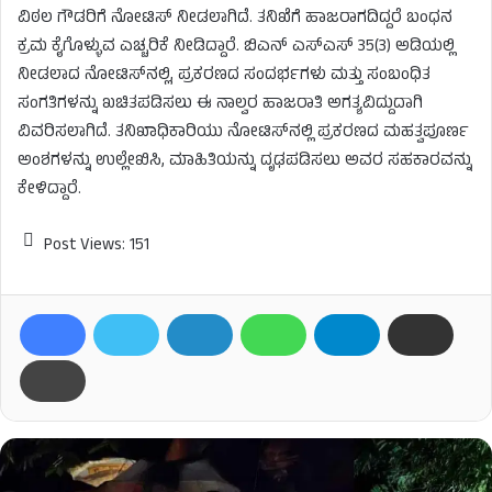
ವಿಠಲ ಗೌಡರಿಗೆ ನೋಟಿಸ್ ನೀಡಲಾಗಿದೆ. ತನಿಖೆಗೆ ಹಾಜರಾಗದಿದ್ದರೆ ಬಂಧನ
ಕ್ರಮ ಕೈಗೊಳ್ಳುವ ಎಚ್ಚರಿಕೆ ನೀಡಿದ್ದಾರೆ. ಬಿಎನ್ ಎಸ್ಎಸ್ 35(3) ಅಡಿಯಲ್ಲಿ
ನೀಡಲಾದ ನೋಟಿಸ್‌ನಲ್ಲಿ, ಪ್ರಕರಣದ ಸಂದರ್ಭಗಳು ಮತ್ತು ಸಂಬಂಧಿತ
ಸಂಗತಿಗಳನ್ನು ಖಚಿತಪಡಿಸಲು ಈ ನಾಲ್ವರ ಹಾಜರಾತಿ ಅಗತ್ಯವಿದ್ದುದಾಗಿ
ವಿವರಿಸಲಾಗಿದೆ. ತನಿಖಾಧಿಕಾರಿಯು ನೋಟಿಸ್‌ನಲ್ಲಿ ಪ್ರಕರಣದ ಮಹತ್ವಪೂರ್ಣ
ಅಂಶಗಳನ್ನು ಉಲ್ಲೇಖಿಸಿ, ಮಾಹಿತಿಯನ್ನು ದೃಢಪಡಿಸಲು ಅವರ ಸಹಕಾರವನ್ನು
ಕೇಳಿದ್ದಾರೆ.
Post Views:
151