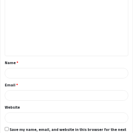
C
o
m
m
e
n
t
Name
*
*
Email
*
Website
Save my name, email, and website in this browser for the next