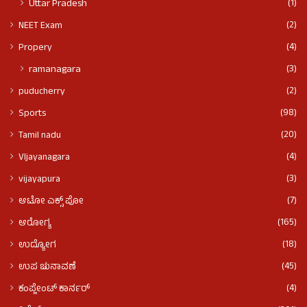
(1)
Uttar Pradesh
(2)
NEET Exam
(4)
Propery
(3)
ramanagara
(2)
puducherry
(98)
Sports
(20)
Tamil nadu
(4)
VIjayanagara
(3)
vijayapura
(7)
ಆಟೋ ಎಕ್ಸ್ ಪೋ
(165)
ಆರೋಗ್ಯ
(18)
ಉದ್ಯೋಗ
(45)
ಉಪ ಚುನಾವಣೆ
(4)
ಕಂಪ್ಲೇಂಟ್ ಕಾರ್ನರ್