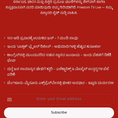
ಕರ್ನಾಟಕ, ಭಾರತ ಮತ್ತು ವಿಶ್ವದ ಪ್ರಮುಖ ಘಟನೆಗಳನ್ನು ವೇಗವಾಗಿ ಹಾಗೂ
ನಿಷ್ಪಕ್ಷಪಾತವಾಗಿ ವರದಿ ಮಾಡುವುದು ನಮ್ಮ ಗುರಿಯಾಗಿದೆ. Freedom TV Live — ನಿಮ್ಮ
ವಿಶ್ವಾಸದ ಲೈವ್ ಸುದ್ದಿ ವಾಹಿನಿ.
100 ಅಡಿ ಪ್ರಪಾತಕ್ಕೆ ಉರುಳಿದ ಬಸ್‌ – 7 ಮಂದಿ ಸಾವು!
ಇಂದು ʻಟಾಕ್ಸಿಕ್ʼ ಟ್ರೈಲರ್ ರಿಲೀಸ್‌ – ಅಭಿಮಾನಿಗಳಲ್ಲಿ ಹೆಚ್ಚಿದ ಕುತೂಹಲ!
ಕಾಂಗ್ರೆಸ್​ನಲ್ಲಿ ಮುಂದುವರಿದ ಸಚಿವ ಸ್ಥಾನದ ಬಂಡಾಯ – ಇಂದು ದೆಹಲಿಗೆ ಡಿಕೆಶಿ
ಭೇಟಿ!
ಮತ್ತೆ ಜನ ಸಾಮಾನ್ಯರ ಜೇಬಿಗೆ ಕತ್ತರಿ – ಎಲೆಕ್ಟ್ರಾನಿಕ್ಸ್ & ಮೊಬೈಲ್ ಉತ್ಪನ್ನಗಳ ಬೆಲೆ
ಏರಿಕೆ!
ಬೆಂಗಳೂರು-ಮೈಸೂರು ಎಕ್ಸ್‌ಪ್ರೆಸ್‌ವೇನಲ್ಲಿ ಭೀಕರ ಅಪಘಾತ – ಇಬ್ಬರು ದುರ್ಮರಣ!