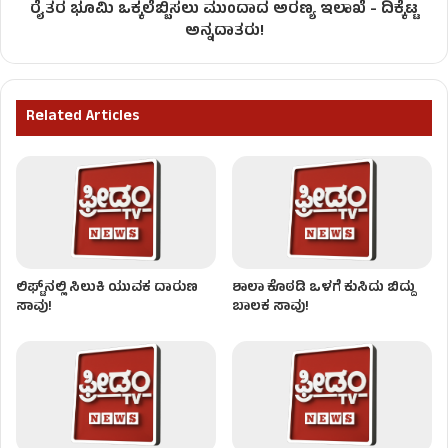
ರೈತರ ಭೂಮಿ ಒಕ್ಕಲೆಬ್ಬಿಸಲು ಮುಂದಾದ ಅರಣ್ಯ ಇಲಾಖೆ - ದಿಕ್ಕೆಟ್ಟ
ಅನ್ನದಾತರು!
Related Articles
ಲಿಫ್ಟ್​​​ನಲ್ಲಿ ಸಿಲುಕಿ ಯುವಕ ದಾರುಣ
ಶಾಲಾ ಕೊಠಡಿ ಒಳಗೆ ಕುಸಿದು ಬಿದ್ದು
ಸಾವು!
ಬಾಲಕ ಸಾವು!