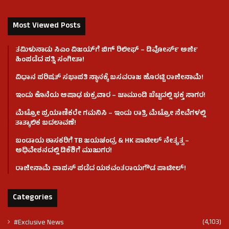
Most Viewed Posts
ತಮಿಳುನಾಡು ಸಿಎಂ ವಿಜಯ್‌ಗೆ ಬಿಗ್ ರಿಲೀಫ್ – ಡಿವೋರ್ಸ್ ಅರ್ಜಿ
ಹಿಂಪಡೆದ ಪತ್ನಿ ಸಂಗೀತಾ!
ವಿಧಾನ ಪರಿಷತ್ ಸಭಾಪತಿ ಸ್ಥಾನಕ್ಕೆ ಬಸವರಾಜ ಹೊರಟ್ಟಿ ರಾಜೀನಾಮೆ!
ಇಂದು ಕೊನೆಯ ಆಷಾಢ ಶುಕ್ರವಾರ – ಚಾಮುಂಡಿ ಬೆಟ್ಟದಲ್ಲಿ ಭಕ್ತ ಸಾಗರ!
ಮೆಟ್ರೋ ಪ್ರಯಾಣಿಕರೇ ಗಮನಿಸಿ – ಇಂದು ರಾತ್ರಿ ಮೆಟ್ರೋ ಸೇವೆಗಳಲ್ಲಿ
ತಾತ್ಕಾಲಿಕ ಬದಲಾವಣೆ!
ಬಂಡಾಯ ಶಾಸಕರಿಗೆ TB ಜಯಚಂದ್ರ & HK ಪಾಟೀಲ್ ನೇತೃತ್ವ –
ಅಧಿವೇಶನದಲ್ಲಿ ಡಿಕೆಶಿಗೆ ಮುಜುಗರ!
ರಾಜೀನಾಮೆ ವಾಪಸ್ ಪಡೆದ ಯಶವಂತರಾಯಗೌಡ ಪಾಟೀಲ್‌!
Categories
(4,103)
#Exclusive News