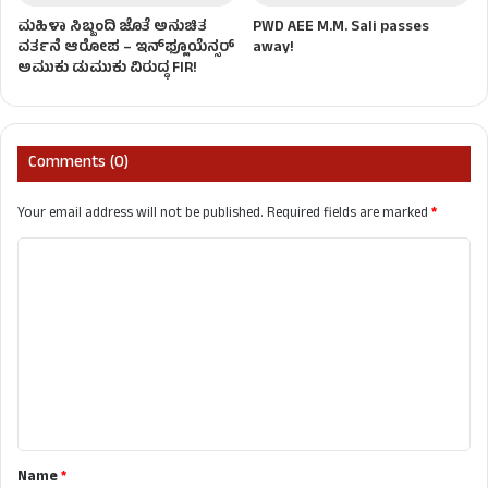
ಮಹಿಳಾ ಸಿಬ್ಬಂದಿ ಜೊತೆ ಅನುಚಿತ
PWD AEE M.M. Sali passes
ವರ್ತನೆ ಆರೋಪ – ಇನ್‌ಫ್ಲೂಯೆನ್ಸರ್
away!
ಅಮುಕು ಡುಮುಕು ವಿರುದ್ಧ FIR!
Comments (0)
Your email address will not be published.
Required fields are marked
*
C
o
m
m
e
n
t
Name
*
*