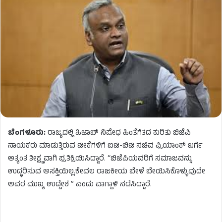
ಬೆಂಗಳೂರು:
ರಾಜ್ಯದಲ್ಲಿ ಹಿಜಾಬ್ ನಿಷೇಧ ಹಿಂತೆಗೆತದ ಕುರಿತು ಬಿಜೆಪಿ
ನಾಯಕರು ಮಾಡುತ್ತಿರುವ ಟೀಕೆಗಳಿಗೆ ಐಟಿ-ಬಿಟಿ ಸಚಿವ ಪ್ರಿಯಾಂಕ್ ಖರ್ಗೆ
ಅತ್ಯಂತ ತೀಕ್ಷ್ಣವಾಗಿ ಪ್ರತಿಕ್ರಿಯಿಸಿದ್ದಾರೆ. “ಬಿಜೆಪಿಯವರಿಗೆ ಸಮಾಜವನ್ನು
ಉದ್ಧರಿಸುವ ಆಸಕ್ತಿಯಿಲ್ಲ.ಕೇವಲ ರಾಜಕೀಯ ಬೇಳೆ ಬೇಯಿಸಿಕೊಳ್ಳುವುದೇ
ಅವರ ಮುಖ್ಯ ಉದ್ದೇಶ ” ಎಂದು ವಾಗ್ದಾಳಿ ನಡೆಸಿದ್ದಾರೆ.