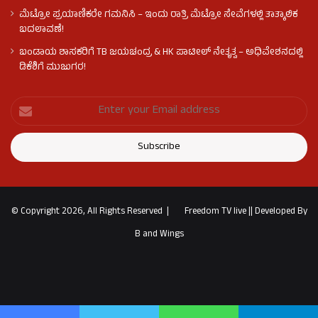
ಮೆಟ್ರೋ ಪ್ರಯಾಣಿಕರೇ ಗಮನಿಸಿ – ಇಂದು ರಾತ್ರಿ ಮೆಟ್ರೋ ಸೇವೆಗಳಲ್ಲಿ ತಾತ್ಕಾಲಿಕ
ಬದಲಾವಣೆ!
ಬಂಡಾಯ ಶಾಸಕರಿಗೆ TB ಜಯಚಂದ್ರ & HK ಪಾಟೀಲ್ ನೇತೃತ್ವ – ಅಧಿವೇಶನದಲ್ಲಿ
ಡಿಕೆಶಿಗೆ ಮುಜುಗರ!
© Copyright 2026, All Rights Reserved |
Freedom TV live
||
Developed By
B and Wings