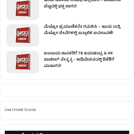
ಇಂದು ಕೊನೆಯ ಆಷಾಢ ಶುಕ್ರವಾರ – ಚಾಮುಂಡಿ
ಬೆಟ್ಟದಲ್ಲಿ ಭಕ್ತ ಸಾಗರ!
ಮೆಟ್ರೋ ಪ್ರಯಾಣಿಕರೇ ಗಮನಿಸಿ – ಇಂದು ರಾತ್ರಿ
ಮೆಟ್ರೋ ಸೇವೆಗಳಲ್ಲಿ ತಾತ್ಕಾಲಿಕ ಬದಲಾವಣೆ!
ಬಂಡಾಯ ಶಾಸಕರಿಗೆ TB ಜಯಚಂದ್ರ & HK
ಪಾಟೀಲ್ ನೇತೃತ್ವ – ಅಧಿವೇಶನದಲ್ಲಿ ಡಿಕೆಶಿಗೆ
ಮುಜುಗರ!
Live Cricket Scores