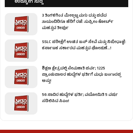
ಉದ್ಯೋಗ ಸುದ್ದಿ
3 ತಿಂಗಳಿಗಿಂತ ಮೇಲ್ಪಟ್ಟ ಮಗು ದತ್ತು ಪಡೆದ
ತಾಯಂದಿರಿಗೂ ಹೆರಿಗೆ ರಜೆ: ಸುಪ್ರೀಂ ಕೋರ್ಟ್
ಮಹತ್ವದ ತೀರ್ಪು
SSLC ಪರೀಕ್ಷೆಗೆ ಉಚಿತ ಬಸ್ ಸೇವೆ ಮತ್ತು ನಿಷೇಧಾಜ್ಞೆ:
ಕರ್ನಾಟಕ ಸರ್ಕಾರದ ಮಹತ್ವದ ಘೋಷಣೆ…!
ಶಿಕ್ಷಣ ಕ್ಷೇತ್ರದಲ್ಲಿ ನೇಮಕಾತಿ ಪರ್ವ; 1225
ಪ್ರಾಂಶುಪಾಲರ ಹುದ್ದೆಗಳ ಭರ್ತಿಗೆ ಮಧು ಬಂಗಾರಪ್ಪ
ಅಸ್ತು!
56 ಸಾವಿರ ಹುದ್ದೆಗಳ ಭರ್ತಿ; ವಯೋಮಿತಿ 5 ವರ್ಷ
ಸಡಿಲಿಸಿದ ಸಿಎಂ!