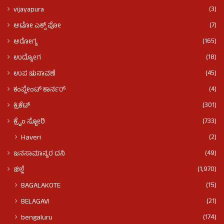
(3)
vijayapura
(7)
ಆಟೋ ಎಕ್ಸ್ ಪೋ
(165)
ಆರೋಗ್ಯ
(18)
ಉದ್ಯೋಗ
(45)
ಉಪ ಚುನಾವಣೆ
(4)
ಕಂಪ್ಲೇಂಟ್ ಕಾರ್ನರ್
(301)
ಕ್ರಿಕೆಟ್
(733)
ಕ್ರೈಂ ಸ್ಟೋರಿ
(2)
Haveri
(49)
ಜನಸಾಮಾನ್ಯರ ದನಿ
(1,970)
ಜಿಲ್ಲೆ
(15)
BAGALAKOTE
(21)
BELAGAVI
(174)
bengaluru