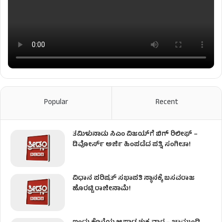
Popular
Recent
ತಮಿಳುನಾಡು ಸಿಎಂ ವಿಜಯ್‌ಗೆ ಬಿಗ್ ರಿಲೀಫ್ –
ಡಿವೋರ್ಸ್ ಅರ್ಜಿ ಹಿಂಪಡೆದ ಪತ್ನಿ ಸಂಗೀತಾ!
ವಿಧಾನ ಪರಿಷತ್ ಸಭಾಪತಿ ಸ್ಥಾನಕ್ಕೆ ಬಸವರಾಜ
ಹೊರಟ್ಟಿ ರಾಜೀನಾಮೆ!