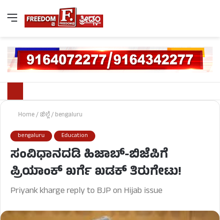
Home
/
ಜಿಲ್ಲೆ
/
bengaluru
bengaluru
Education
ಸಂವಿಧಾನದಡಿ ಹಿಜಾಬ್-ಬಿಜೆಪಿಗೆ
ಪ್ರಿಯಾಂಕ್ ಖರ್ಗೆ ಖಡಕ್ ತಿರುಗೇಟು!
Priyank kharge reply to BJP on Hijab issue