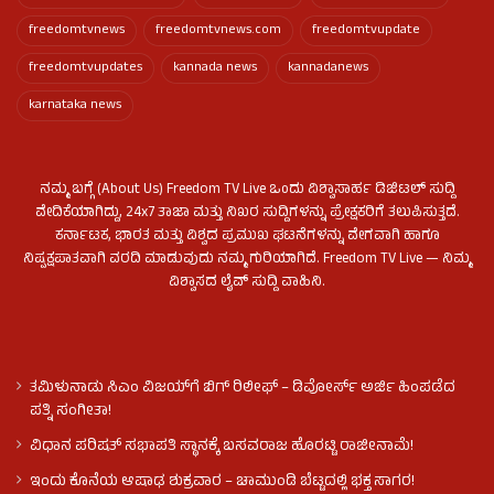
freedomtvnews
freedomtvnews.com
freedomtvupdate
freedomtvupdates
kannada news
kannadanews
karnataka news
ನಮ್ಮ ಬಗ್ಗೆ (About Us) Freedom TV Live ಒಂದು ವಿಶ್ವಾಸಾರ್ಹ ಡಿಜಿಟಲ್ ಸುದ್ದಿ
ವೇದಿಕೆಯಾಗಿದ್ದು, 24x7 ತಾಜಾ ಮತ್ತು ನಿಖರ ಸುದ್ದಿಗಳನ್ನು ಪ್ರೇಕ್ಷಕರಿಗೆ ತಲುಪಿಸುತ್ತದೆ.
ಕರ್ನಾಟಕ, ಭಾರತ ಮತ್ತು ವಿಶ್ವದ ಪ್ರಮುಖ ಘಟನೆಗಳನ್ನು ವೇಗವಾಗಿ ಹಾಗೂ
ನಿಷ್ಪಕ್ಷಪಾತವಾಗಿ ವರದಿ ಮಾಡುವುದು ನಮ್ಮ ಗುರಿಯಾಗಿದೆ. Freedom TV Live — ನಿಮ್ಮ
ವಿಶ್ವಾಸದ ಲೈವ್ ಸುದ್ದಿ ವಾಹಿನಿ.
ತಮಿಳುನಾಡು ಸಿಎಂ ವಿಜಯ್‌ಗೆ ಬಿಗ್ ರಿಲೀಫ್ – ಡಿವೋರ್ಸ್ ಅರ್ಜಿ ಹಿಂಪಡೆದ
ಪತ್ನಿ ಸಂಗೀತಾ!
ವಿಧಾನ ಪರಿಷತ್ ಸಭಾಪತಿ ಸ್ಥಾನಕ್ಕೆ ಬಸವರಾಜ ಹೊರಟ್ಟಿ ರಾಜೀನಾಮೆ!
ಇಂದು ಕೊನೆಯ ಆಷಾಢ ಶುಕ್ರವಾರ – ಚಾಮುಂಡಿ ಬೆಟ್ಟದಲ್ಲಿ ಭಕ್ತ ಸಾಗರ!