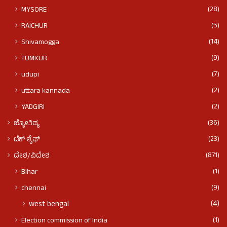
(28)
MYSORE
(5)
RAICHUR
(14)
Shivamogga
(9)
TUMKUR
(7)
udupi
(2)
uttara kannada
(2)
YADGIRI
(36)
ಜ್ಯೋತಿಷ್ಯ
(23)
ಟೆಕ್ ಲೈಫ್
(871)
ದೇಶ/ವಿದೇಶ
(1)
BIhar
(9)
chennai
(4)
west bengal
(1)
Election commission of India