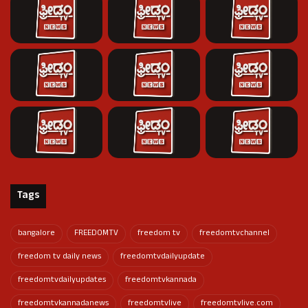
Tags
bangalore
FREEDOMTV
freedom tv
freedomtvchannel
freedom tv daily news
freedomtvdailyupdate
freedomtvdailyupdates
freedomtvkannada
freedomtvkannadanews
freedomtvlive
freedomtvlive.com