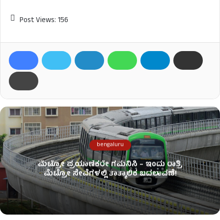
Post Views:
156
bengaluru
ಮೆಟ್ರೋ ಪ್ರಯಾಣಿಕರೇ ಗಮನಿಸಿ – ಇಂದು ರಾತ್ರಿ
ಮೆಟ್ರೋ ಸೇವೆಗಳಲ್ಲಿ ತಾತ್ಕಾಲಿಕ ಬದಲಾವಣೆ!