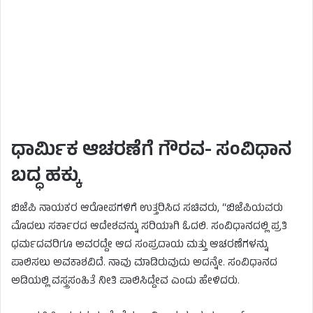
ಧಾರ್ಮಿಕ ಆಚರಣೆಗೆ ಗೌರವ- ಸಂವಿಧಾನ
ಬದ್ಧ ಹಕ್ಕು
ಬಿಜೆಪಿ ನಾಯಕರ ಆರೋಪಗಳಿಗೆ ಉತ್ತರಿಸಿದ ಸಚಿವರು, “ಬಿಜೆಪಿಯವರು
ಮೊದಲು ಸರ್ಕಾರದ ಆದೇಶವನ್ನು ಸರಿಯಾಗಿ ಓದಲಿ. ಸಂವಿಧಾನದಲ್ಲಿ ಪ್ರತಿ
ಧರ್ಮದವರಿಗೂ ಅವರದ್ದೇ ಆದ ಸಂಪ್ರದಾಯ ಮತ್ತು ಆಚರಣೆಗಳನ್ನು
ಪಾಲಿಸಲು ಅವಕಾಶವಿದೆ. ನಾವು ಮಾಡಿರುವುದು ಅದನ್ನೇ. ಸಂವಿಧಾನದ
ಅಡಿಯಲ್ಲಿ ವಸ್ತ್ರಸಂಹಿತೆ ನೀತಿ ಪಾಲಿಸಿದ್ದೇವ ಎಂದು ಹೇಳಿದರು.