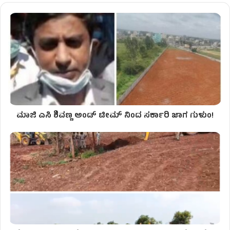
ಮಾಜಿ ಎಸಿ ಶಿವಣ್ಣ ಅಂಡ್ ಟೀಮ್ ನಿಂದ ಸರ್ಕಾರಿ ಜಾಗ ಗುಳುಂ!