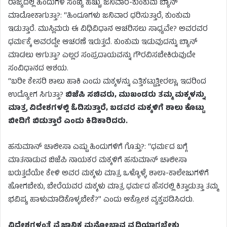
ರಾಜ್ಯದಲ್ಲಿ ಹಿಂದುಗಳ ಸಂಖ್ಯೆ ಹೆಚ್ಚು ಜನಿವಾರ-ಕುಂಕುಮ ಬ್ಯಾನ್
ಮಾಡೋಕಾಗುತ್ತಾ?: “ಹಿಂದೂಗಳು ಜನಿವಾರ ಧರಿಸುತ್ತಾರೆ, ಕುಂಕುಮ
ಇಡುತ್ತಾರೆ. ಮುಸ್ಲಿಮರು ಈ ವಿಧಿವಿಧಾನ ಆಚರಿಸಲು ಸಾಧ್ಯವೇ? ಅವರವರ
ಧರ್ಮಕ್ಕೆ ಅವರದ್ದೇ ಆಚರಣೆ ಇರುತ್ತದೆ. ಕುಂಕುಮ ಇಡುವುದನ್ನು ಬ್ಯಾನ್
ಮಾಡಲು ಆಗುತ್ತಾ? ಎಲ್ಲರ ಸಂಪ್ರದಾಯವನ್ನು ಗೌರವಿಸಬೇಕಿರುವುದೇ
ಸಂವಿಧಾನದ ಆಶಯ.
“ಬರೀ ಕೇಸರಿ ಶಾಲು ಹಾಕಿ ಎಂದು ಮಕ್ಕಳನ್ನು ಎತ್ತಿಕಟ್ಟುತ್ತೀರಲ್ಲಾ, ಇದರಿಂದ
ಉದ್ಯೋಗ ಸಿಗುತ್ತಾ?
ಬಿಜೆಪಿ ಸಚಿವರು, ಮುಖಂಡರು ತಮ್ಮ ಮಕ್ಕಳನ್ನು
ಮಾತ್ರ ವಿದೇಶಗಳಲ್ಲಿ ಓದಿಸುತ್ತಾರೆ, ಬಡವರ ಮಕ್ಕಳಿಗೆ ಶಾಲು ಕೊಟ್ಟು
ಬೀದಿಗೆ ಬಿಡುತ್ತಾರೆ ಎಂದು ಕಿಡಿಕಾರಿದರು.
ಹನುಮಾನ್ ಚಾಲೀಸಾ ಎಷ್ಟು ಹಿಂದುಗಳಿಗೆ ಗೊತ್ತು?: “ಧರ್ಮದ ಬಗ್ಗೆ
ಮಾತನಾಡುವ ಬಿಜೆಪಿ ನಾಯಕರ ಮಕ್ಕಳಿಗೆ ಹನುಮಾನ್ ಚಾಲೀಸಾ
ಬರುತ್ತದೆಯೇ ಕೇಳಿ ಅವರ ಮಕ್ಕಳು ಮಾತ್ರ ಒಳ್ಳೊಳ್ಳೆ ಶಾಲಾ-ಕಾಲೇಜುಗಳಿಗೆ
ಹೋಗಬೇಕು, ಬೇರೆಯವರ ಮಕ್ಕಳು ಮಾತ್ರ ಧರ್ಮದ ಹೆಸರಲ್ಲಿ ಕಿತ್ತಾಡುತ್ತಾ ತಮ್ಮ
ಭವಿಷ್ಯ ಹಾಳುಮಾಡಿಕೊಳ್ಳಬೇಕೆ?” ಎಂದು ಆಕ್ರೋಶ ವ್ಯಕ್ತಪಡಿಸಿದರು.
ವಿದೇಶಗಳಂತೆ ವೈಜ್ಞಾನಿಕ ಮನೋಭಾವ ವೃದ್ಧಿಯಾಗಬೇಕು