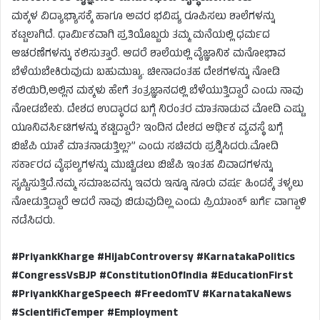
ಮಕ್ಕಳ ವಿದ್ಯಾಭ್ಯಾಸಕ್ಕೆ ಹಾಗೂ ಅವರ ಭವಿಷ್ಯ ರೂಪಿಸಲು ಶಾಲೆಗಳನ್ನು
ಕಟ್ಟಲಾಗಿದೆ. ಧಾರ್ಮಿಕವಾಗಿ ಪ್ರತಿಯೊಬ್ಬರು ತಮ್ಮ ಮನೆಯಲ್ಲಿ ಧರ್ಮದ
ಆಚರಣೆಗಳನ್ನು ಕಲಿಸುತ್ತಾರೆ. ಆದರೆ ಶಾಲೆಯಲ್ಲಿ ವೈಜ್ಞಾನಿಕ ಮನೋಭಾವ
ಬೆಳೆಯಬೇಕಿರುವುದು ಬಹುಮುಖ್ಯ. ಚೀನಾದಂತಹ ದೇಶಗಳನ್ನು ನೋಡಿ
ಕಲಿಯಿರಿ,ಅಲ್ಲಿನ ಮಕ್ಕಳು ಹೇಗೆ ತಂತ್ರಜ್ಞಾನದಲ್ಲಿ ಬೆಳೆಯುತ್ತಿದ್ದಾರೆ ಎಂದು ನಾವು
ನೋಡಬೇಕು. ದೇಶದ ಉದ್ಧಾರದ ಬಗ್ಗೆ ನಿರಂತರ ಮಾತನಾಡುವ ಮೋದಿ ಎಷ್ಟು
ಯೂನಿವರ್ಸಿಟಿಗಳನ್ನು ಕಟ್ಟಿದ್ದಾರೆ? ಇಂದಿನ ದೇಶದ ಆರ್ಥಿಕ ವ್ಯವಸ್ಥೆ ಬಗ್ಗೆ
ಬಿಜೆಪಿ ಯಾಕೆ ಮಾತನಾಡುತ್ತಿಲ್ಲ?” ಎಂದು ಸಚಿವರು ಪ್ರಶ್ನಿಸಿದರು.ಮೋದಿ
ಸರ್ಕಾರದ ವೈಫಲ್ಯಗಳನ್ನು ಮುಚ್ಚಿಡಲು ಬಿಜೆಪಿ ಇಂತಹ ವಿವಾದಗಳನ್ನು
ಸೃಷ್ಟಿಸುತ್ತಿದೆ.ನಮ್ಮ ಸಮಾಜವನ್ನು ಇವರು ಇನ್ನೂ ನೂರು ವರ್ಷ ಹಿಂದಕ್ಕೆ ತಳ್ಳಲು
ನೋಡುತ್ತಿದ್ದಾರೆ ಆದರೆ ನಾವು ಬಿಡುವುದಿಲ್ಲ ಎಂದು ಪ್ರಿಯಾಂಕ್ ಖರ್ಗೆ ವಾಗ್ದಾಳಿ
ನಡೆಸಿದರು.
#PriyankKharge #HijabControversy #KarnatakaPolitics
#CongressVsBJP #ConstitutionOfIndia #EducationFirst
#PriyankKhargeSpeech #FreedomTV #KarnatakaNews
#ScientificTemper #Employment