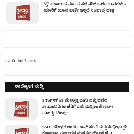
ʻಕೈʼ ಸರ್ಕಾರದ ನೂತನ ಸಚಿವರಿಗೆ ಒಲಿದ ಖಾತೆಗಳು –
ಯಾರಿಗೆ ಯಾವ ಖಾತೆ? ಇಲ್ಲಿದೆ ಸಂಭಾವ್ಯ ಪಟ್ಟಿ!
Live Cricket Scores
ಉದ್ಯೋಗ ಸುದ್ದಿ
3 ತಿಂಗಳಿಗಿಂತ ಮೇಲ್ಪಟ್ಟ ಮಗು ದತ್ತು ಪಡೆದ
ತಾಯಂದಿರಿಗೂ ಹೆರಿಗೆ ರಜೆ: ಸುಪ್ರೀಂ ಕೋರ್ಟ್
ಮಹತ್ವದ ತೀರ್ಪು
SSLC ಪರೀಕ್ಷೆಗೆ ಉಚಿತ ಬಸ್ ಸೇವೆ ಮತ್ತು ನಿಷೇಧಾಜ್ಞೆ:
ಕರ್ನಾಟಕ ಸರ್ಕಾರದ ಮಹತ್ವದ ಘೋಷಣೆ…!