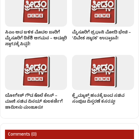
ಸಿಎಂ ಆದ ಬಳಿಕ ಮೊದಲ ಬಾರಿಗೆ
ಮೈಸೂರಿಗೆ ಪ್ರಧಾನಿ ಮೋದಿ ಭೇಟಿ –
ಮೈಸೂರಿಗೆ ಡಿಕೆಶಿ ಆಗಮನ – ಅದ್ದೂರಿ
ʻವಿವೇಕ ಸ್ಮಾರಕʼ ಉದ್ಘಾಟನೆ!
ಸ್ವಾಗತಕ್ಕೆ ಸಿದ್ಧತೆ!
ಯೋಗೇಶ್ ಗೌಡ ಕೊಲೆ ಕೇಸ್ –
ಕ್ಲೈಮ್ಯಾಕ್ಸ್ ಹಂತಕ್ಕೆ ಬಂದ ಸಚಿವ
ಮಾಜಿ ಸಚಿವ ವಿನಯ್ ಕುಲಕರ್ಣಿಗೆ
ಸಂಪುಟ ವಿಸ್ತರಣೆ ಕಸರತ್ತು!
ಜಾಮೀನು ಮಂಜೂರು!
Comments (0)