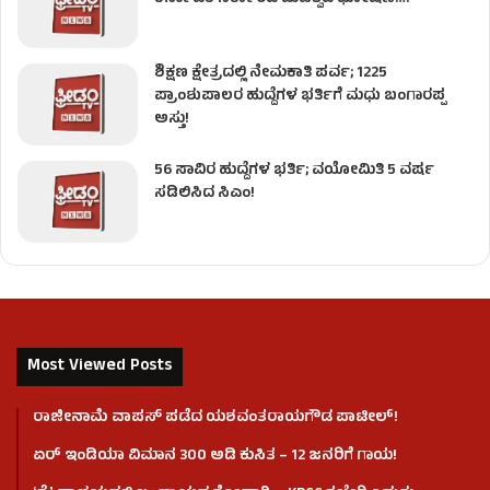
ಶಿಕ್ಷಣ ಕ್ಷೇತ್ರದಲ್ಲಿ ನೇಮಕಾತಿ ಪರ್ವ; 1225
ಪ್ರಾಂಶುಪಾಲರ ಹುದ್ದೆಗಳ ಭರ್ತಿಗೆ ಮಧು ಬಂಗಾರಪ್ಪ
ಅಸ್ತು!
56 ಸಾವಿರ ಹುದ್ದೆಗಳ ಭರ್ತಿ; ವಯೋಮಿತಿ 5 ವರ್ಷ
ಸಡಿಲಿಸಿದ ಸಿಎಂ!
Most Viewed Posts
ರಾಜೀನಾಮೆ ವಾಪಸ್ ಪಡೆದ ಯಶವಂತರಾಯಗೌಡ ಪಾಟೀಲ್‌!
ಏರ್ ಇಂಡಿಯಾ ವಿಮಾನ 300 ಅಡಿ ಕುಸಿತ – 12 ಜನರಿಗೆ ಗಾಯ!