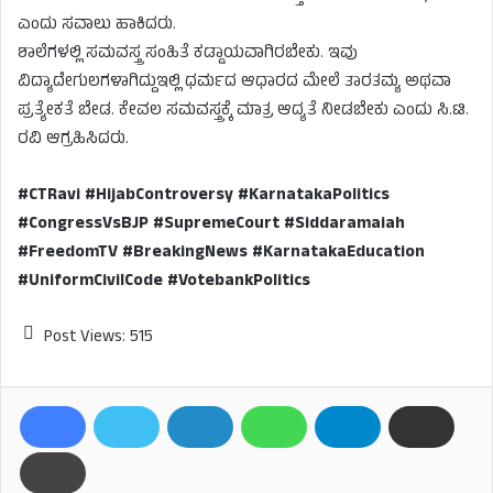
ಎಂದು ಸವಾಲು ಹಾಕಿದರು.
ಶಾಲೆಗಳಲ್ಲಿ ಸಮವಸ್ತ್ರ ಸಂಹಿತೆ ಕಡ್ಡಾಯವಾಗಿರಬೇಕು. ಇವು
ವಿದ್ಯಾದೇಗುಲಗಳಾಗಿದ್ದುಇಲ್ಲಿ ಧರ್ಮದ ಆಧಾರದ ಮೇಲೆ ತಾರತಮ್ಯ ಅಥವಾ
ಪ್ರತ್ಯೇಕತೆ ಬೇಡ. ಕೇವಲ ಸಮವಸ್ತ್ರಕ್ಕೆ ಮಾತ್ರ ಆದ್ಯತೆ ನೀಡಬೇಕು ಎಂದು ಸಿ.ಟಿ.
ರವಿ ಆಗ್ರಹಿಸಿದರು.
#CTRavi #HijabControversy #KarnatakaPolitics
#CongressVsBJP #SupremeCourt #Siddaramaiah
#FreedomTV #BreakingNews #KarnatakaEducation
#UniformCivilCode #VotebankPolitics
Post Views:
515