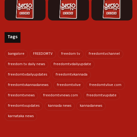
Tags
bangalore
FREEDOMTV
freedom tv
freedomtvchannel
freedom tv daily news
freedomtvdailyupdate
freedomtvdailyupdates
freedomtvkannada
freedomtvkannadanews
freedomtvlive
freedomtvlive.com
freedomtvnews
freedomtvnews.com
freedomtvupdate
freedomtvupdates
kannada news
kannadanews
karnataka news