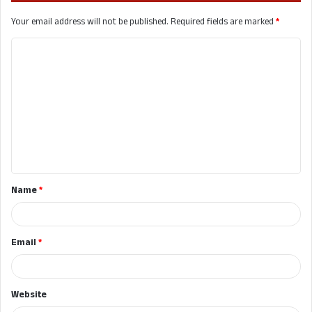
Your email address will not be published.
Required fields are marked
*
C
o
m
m
e
n
t
Name
*
*
Email
*
Website