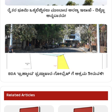
ರೈತರ ಭೂಮಿ ಒಕ್ಕಲೆಬ್ಬಿಸಲು ಮುಂದಾದ ಅರಣ್ಯ ಇಲಾಖೆ - ದಿಕ್ಕೆಟ್ಟ
ಅನ್ನದಾತರು!
BDA ‘ಬ್ರಹ್ಮಾಂಡ’ ಭ್ರಷ್ಟಾಚಾರ-ಗೋದ್ರೆಜ್ ಗೆ ಅಕ್ರಮ ತೀರುವಳಿ!
Related Articles