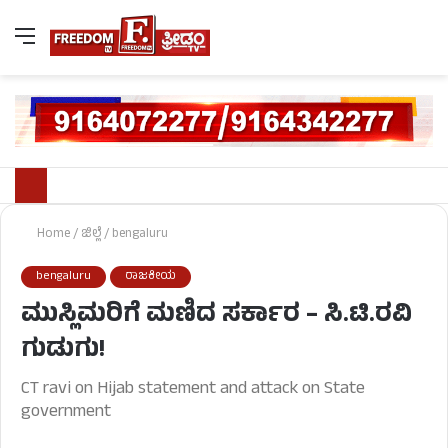
Home
/
ಜಿಲ್ಲೆ
/
bengaluru
bengaluru
ರಾಜಕೀಯ
ಮುಸ್ಲಿಮರಿಗೆ ಮಣಿದ ಸರ್ಕಾರ – ಸಿ.ಟಿ.ರವಿ
ಗುಡುಗು!
CT ravi on Hijab statement and attack on State
government