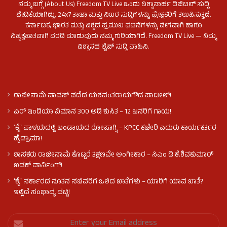
ನಮ್ಮ ಬಗ್ಗೆ (About Us) Freedom TV Live ಒಂದು ವಿಶ್ವಾಸಾರ್ಹ ಡಿಜಿಟಲ್ ಸುದ್ದಿ
ವೇದಿಕೆಯಾಗಿದ್ದು, 24x7 ತಾಜಾ ಮತ್ತು ನಿಖರ ಸುದ್ದಿಗಳನ್ನು ಪ್ರೇಕ್ಷಕರಿಗೆ ತಲುಪಿಸುತ್ತದೆ.
ಕರ್ನಾಟಕ, ಭಾರತ ಮತ್ತು ವಿಶ್ವದ ಪ್ರಮುಖ ಘಟನೆಗಳನ್ನು ವೇಗವಾಗಿ ಹಾಗೂ
ನಿಷ್ಪಕ್ಷಪಾತವಾಗಿ ವರದಿ ಮಾಡುವುದು ನಮ್ಮ ಗುರಿಯಾಗಿದೆ. Freedom TV Live — ನಿಮ್ಮ
ವಿಶ್ವಾಸದ ಲೈವ್ ಸುದ್ದಿ ವಾಹಿನಿ.
ರಾಜೀನಾಮೆ ವಾಪಸ್ ಪಡೆದ ಯಶವಂತರಾಯಗೌಡ ಪಾಟೀಲ್‌!
ಏರ್ ಇಂಡಿಯಾ ವಿಮಾನ 300 ಅಡಿ ಕುಸಿತ – 12 ಜನರಿಗೆ ಗಾಯ!
ʻಕೈʼ​ ಪಾಳಯದಲ್ಲಿ ಬಂಡಾಯದ ರೋಷಾಗ್ನಿ – KPCC ಕಚೇರಿ ಎದುರು ಕಾರ್ಯಕರ್ತರ
ಹೈಡ್ರಾಮಾ!
ಶಾಸಕರು ರಾಜೀನಾಮೆ ಕೊಟ್ಟರೆ ತಕ್ಷಣವೇ ಅಂಗೀಕಾರ – ಸಿಎಂ ಡಿ.ಕೆ.ಶಿವಕುಮಾರ್
ಖಡಕ್ ವಾರ್ನಿಂಗ್!
ʻಕೈʼ ಸರ್ಕಾರದ ನೂತನ ಸಚಿವರಿಗೆ ಒಲಿದ ಖಾತೆಗಳು – ಯಾರಿಗೆ ಯಾವ ಖಾತೆ?
ಇಲ್ಲಿದೆ ಸಂಭಾವ್ಯ ಪಟ್ಟಿ!