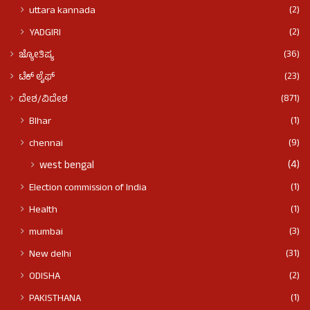
(2)
uttara kannada
(2)
YADGIRI
(36)
ಜ್ಯೋತಿಷ್ಯ
(23)
ಟೆಕ್ ಲೈಫ್
(871)
ದೇಶ/ವಿದೇಶ
(1)
BIhar
(9)
chennai
(4)
west bengal
(1)
Election commission of India
(1)
Health
(3)
mumbai
(31)
New delhi
(2)
ODISHA
(1)
PAKISTHANA