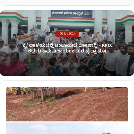
ರಾಜಕೀಯ
ʻಕೈʼ​ ಪಾಳಯದಲ್ಲಿ ಬಂಡಾಯದ ರೋಷಾಗ್ನಿ – KPCC
ಕಚೇರಿ ಎದುರು ಕಾರ್ಯಕರ್ತರ ಹೈಡ್ರಾಮಾ!