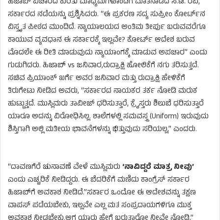
ಹಿಜಾಬ್ ವಿಚಾರದ ಕುರಿತು ಮಾಧ್ಯಮಗಳೊಂದಿಗೆ ಮಾತನಾಡಿದ ಸಿ.ಟಿ. ರವಿ,
ಸರ್ಕಾರದ ನಡೆಯನ್ನು ಪ್ರಶ್ನಿಸಿದರು. “ಈ ಪ್ರಕರಣ ಸದ್ಯ ಸುಪ್ರೀಂ ಕೋರ್ಟ್‌ನ
ವಿಸ್ತೃತ ಪೀಠದ ಮುಂದಿದೆ. ನ್ಯಾಯಾಲಯದ ಅಂತಿಮ ತೀರ್ಪು ಬರುವವರೆಗೂ
ಕಾಯುವ ವ್ಯವಧಾನ ಈ ಸರ್ಕಾರಕ್ಕೆ ಇಲ್ಲವೇ? ಕೋರ್ಟ್ ಆದೇಶ ಬರುವ
ಮೊದಲೇ ಈ ರೀತಿ ಮಾಡುವುದು ನ್ಯಾಯಾಂಗಕ್ಕೆ ಮಾಡುವ ಅಪಚಾರ” ಎಂದು
ಗುಡುಗಿದರು. ಹಿಜಾಬ್ vs ಜನಿವಾರ,ರುದ್ರಾಕ್ಷಿ ಹೋಲಿಕೆಗೆ ನಗು ತರಿಸುತ್ತದೆ.
ಸಚಿವ ಪ್ರಿಯಾಂಕ್ ಖರ್ಗೆ ಅವರ ಜನಿವಾರ ಮತ್ತು ರುದ್ರಾಕ್ಷಿ ಹೇಳಿಕೆಗೆ
ತಿರುಗೇಟು ನೀಡಿದ ಅವರು, “ಸರ್ಕಾರದ ನಾಯಕರ ತರ್ಕ ನೋಡಿ ಮರುಕ
ಹುಟ್ಟುತ್ತದೆ. ಮುಸ್ಲಿಮರು ತಾವೀಜ್ ಧರಿಸುತ್ತಾರೆ, ಕ್ರೈಸ್ತರು ಶಿಲುಬೆ ಧರಿಸುತ್ತಾರೆ
ಯಾರೂ ಅದನ್ನು ವಿರೋಧಿಸಿಲ್ಲ. ಶಾಲೆಗಳಲ್ಲಿ ಸಮವಸ್ತ್ರ (Uniform) ಇರುವುದು
ಶಿಸ್ತಿಗಾಗಿ ಅಲ್ಲಿ ಮತೀಯ ಭಾವನೆಗಳನ್ನು ಭಿತ್ತುವುದು ಸರಿಯಲ್ಲ,” ಎಂದರು.
“ದಾವಣಗೆರೆ ಚುನಾವಣೆ ವೇಳೆ ಮುಸ್ಲಿಮರು
‘ನಾವಿದ್ದರೆ ಮಾತ್ರ ನೀವು’
ಎಂದು ಎಚ್ಚರಿಕೆ ನೀಡಿದ್ದರು. ಈ ಬೆದರಿಕೆಗೆ ಮಣಿದು ಕಾಂಗ್ರೆಸ್ ಸರ್ಕಾರ
ಹಿಜಾಬ್‌ಗೆ ಅವಕಾಶ ನೀಡಿದೆ.”ಸರ್ಕಾರ ಒಂದೋ ಈ ಆದೇಶವನ್ನು ತಕ್ಷಣ
ವಾಪಸ್ ಪಡೆಯಬೇಕು, ಇಲ್ಲವೇ ಎಲ್ಲ ಮತ ಸಂಪ್ರದಾಯಗಳಿಗೂ ಮುಕ್ತ
ಅವಕಾಶ ನೀಡಬೇಕು.ಆಗ ಯಾರು ಹೇಗೆ ಬರುತ್ತಾರೋ ನೀವೇ ನೋಡಿ,”