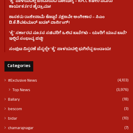
ʻಕೈʼ​ ಪಾಳಯದಲ್ಲಿ ಬಂಡಾಯದ ರೋಷಾಗ್ನಿ – KPCC ಕಚೇರಿ ಎದುರು
ಕಾರ್ಯಕರ್ತರ ಹೈಡ್ರಾಮಾ!
ಶಾಸಕರು ರಾಜೀನಾಮೆ ಕೊಟ್ಟರೆ ತಕ್ಷಣವೇ ಅಂಗೀಕಾರ – ಸಿಎಂ
ಡಿ.ಕೆ.ಶಿವಕುಮಾರ್ ಖಡಕ್ ವಾರ್ನಿಂಗ್!
ʻಕೈʼ ಸರ್ಕಾರದ ನೂತನ ಸಚಿವರಿಗೆ ಒಲಿದ ಖಾತೆಗಳು – ಯಾರಿಗೆ ಯಾವ ಖಾತೆ?
ಇಲ್ಲಿದೆ ಸಂಭಾವ್ಯ ಪಟ್ಟಿ!
ಸಂಪುಟ ವಿಸ್ತರಣೆ ಬೆನ್ನಲ್ಲೇ ʻಕೈʼ ಪಾಳಯದಲ್ಲಿ ಭುಗಿಲೆದ್ದ ಬಂಡಾಯ!
Categories
(4,103)
#Exclusive News
(3,976)
Top News
(18)
Ballary
(3)
bescom
(10)
bidar
(7)
chamarajnagar