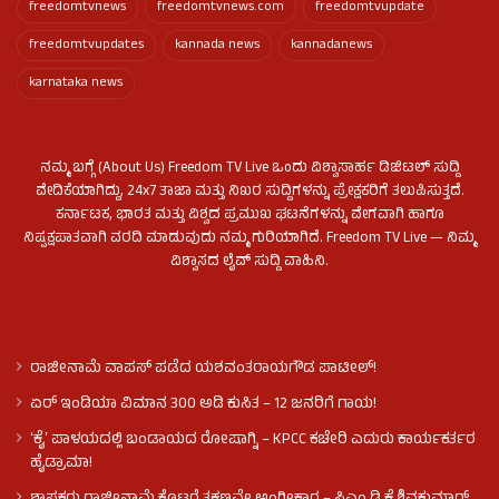
freedomtvnews
freedomtvnews.com
freedomtvupdate
freedomtvupdates
kannada news
kannadanews
karnataka news
ನಮ್ಮ ಬಗ್ಗೆ (About Us) Freedom TV Live ಒಂದು ವಿಶ್ವಾಸಾರ್ಹ ಡಿಜಿಟಲ್ ಸುದ್ದಿ
ವೇದಿಕೆಯಾಗಿದ್ದು, 24x7 ತಾಜಾ ಮತ್ತು ನಿಖರ ಸುದ್ದಿಗಳನ್ನು ಪ್ರೇಕ್ಷಕರಿಗೆ ತಲುಪಿಸುತ್ತದೆ.
ಕರ್ನಾಟಕ, ಭಾರತ ಮತ್ತು ವಿಶ್ವದ ಪ್ರಮುಖ ಘಟನೆಗಳನ್ನು ವೇಗವಾಗಿ ಹಾಗೂ
ನಿಷ್ಪಕ್ಷಪಾತವಾಗಿ ವರದಿ ಮಾಡುವುದು ನಮ್ಮ ಗುರಿಯಾಗಿದೆ. Freedom TV Live — ನಿಮ್ಮ
ವಿಶ್ವಾಸದ ಲೈವ್ ಸುದ್ದಿ ವಾಹಿನಿ.
ರಾಜೀನಾಮೆ ವಾಪಸ್ ಪಡೆದ ಯಶವಂತರಾಯಗೌಡ ಪಾಟೀಲ್‌!
ಏರ್ ಇಂಡಿಯಾ ವಿಮಾನ 300 ಅಡಿ ಕುಸಿತ – 12 ಜನರಿಗೆ ಗಾಯ!
ʻಕೈʼ​ ಪಾಳಯದಲ್ಲಿ ಬಂಡಾಯದ ರೋಷಾಗ್ನಿ – KPCC ಕಚೇರಿ ಎದುರು ಕಾರ್ಯಕರ್ತರ
ಹೈಡ್ರಾಮಾ!