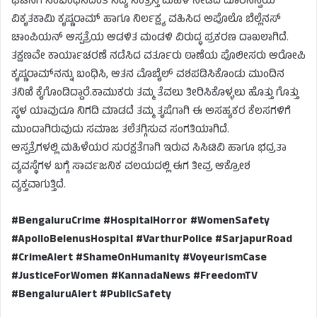
ಘಟನೆಗೆ ಸಂಬಂಧಿಸಿದಂತೆ ಸದ್ಯ ಸಂತ್ರಸ್ತ ಮಹಿಳೆ ನೀಡಿದ ದೂರಿನನ್ವಯ
ವಿಕೃತಕಾಮಿ ಕೃಷ್ಣರಾಮ್ ಹಾಗೂ ನಿರ್ಲಕ್ಷ್ಯ ವಹಿಸಿದ ಅಪೊಲೊ ಬೆಲ್ಲೆನಸ್
ಚಾಂಪಿಯನ್ ಆಸ್ಪತ್ರೆಯ ಆಡಳಿತ ಮಂಡಳಿ ವಿರುದ್ಧ ಪ್ರಕರಣ ದಾಖಲಾಗಿದೆ.
ತಕ್ಷಣವೇ ಕಾರ್ಯಾಚರಣೆ ನಡೆಸಿದ ವರ್ತೂರು ಠಾಣೆಯ ಪೊಲೀಸರು ಆರೋಪಿ
ಕೃಷ್ಣರಾಮ್‌ನನ್ನು ಬಂಧಿಸಿ, ಆತನ ಮೊಬೈಲ್ ವಶಪಡಿಸಿಕೊಂಡು ಮುಂದಿನ
ತನಿಖೆ ಕೈಗೊಂಡಿದ್ದಾರೆ.ಕಾಮುಕರು ತಮ್ಮ ತೆವಲು ತೀರಿಸಿಕೊಳ್ಳಲು ಹೊತ್ತು ಗೊತ್ತು
ಸ್ಥಳ ಯಾವುದೂ ನಿಗದಿ ಮಾಡದೆ ತಮ್ಮ ತೃಷೆಗಾಗಿ ಈ ಅಸಹ್ಯಕರ ಕೆಲಸಗಳಿಗೆ
ಮುಂದಾಗಿರುವುದು ಸಮಾಜ ತಲೆತಗ್ಗಿಸುವ ಸಂಗತಿಯಾಗಿದೆ.
ಆಸ್ಪತ್ರೆಗಳಲ್ಲಿ ಮಹಿಳೆಯರ ಸುರಕ್ಷತೆಗಾಗಿ ಇರುವ ಸಿಸಿಟಿವಿ ಹಾಗೂ ಭದ್ರತಾ
ವ್ಯವಸ್ಥೆಗಳ ಬಗ್ಗೆ ಸಾರ್ವಜನಿಕ ವಲಯದಲ್ಲಿ ಈಗ ತೀವ್ರ ಆಕ್ರೋಶ
ವ್ಯಕ್ತವಾಗುತ್ತಿದೆ.
#BengaluruCrime #HospitalHorror #WomenSafety
#ApolloBelenusHospital #VarthurPolice #SarjapurRoad
#CrimeAlert #ShameOnHumanity #VoyeurismCase
#JusticeForWomen #KannadaNews #FreedomTV
#BengaluruAlert #PublicSafety