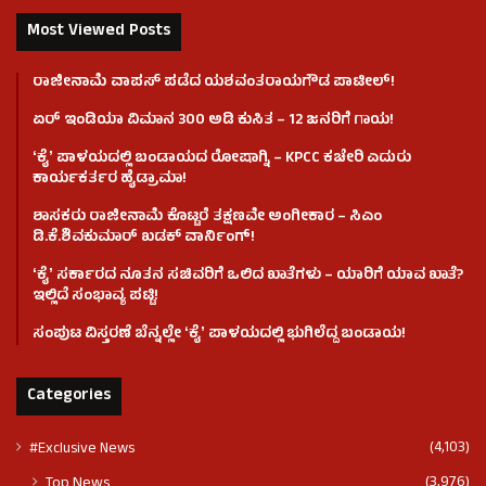
Most Viewed Posts
ರಾಜೀನಾಮೆ ವಾಪಸ್ ಪಡೆದ ಯಶವಂತರಾಯಗೌಡ ಪಾಟೀಲ್‌!
ಏರ್ ಇಂಡಿಯಾ ವಿಮಾನ 300 ಅಡಿ ಕುಸಿತ – 12 ಜನರಿಗೆ ಗಾಯ!
ʻಕೈʼ​ ಪಾಳಯದಲ್ಲಿ ಬಂಡಾಯದ ರೋಷಾಗ್ನಿ – KPCC ಕಚೇರಿ ಎದುರು
ಕಾರ್ಯಕರ್ತರ ಹೈಡ್ರಾಮಾ!
ಶಾಸಕರು ರಾಜೀನಾಮೆ ಕೊಟ್ಟರೆ ತಕ್ಷಣವೇ ಅಂಗೀಕಾರ – ಸಿಎಂ
ಡಿ.ಕೆ.ಶಿವಕುಮಾರ್ ಖಡಕ್ ವಾರ್ನಿಂಗ್!
ʻಕೈʼ ಸರ್ಕಾರದ ನೂತನ ಸಚಿವರಿಗೆ ಒಲಿದ ಖಾತೆಗಳು – ಯಾರಿಗೆ ಯಾವ ಖಾತೆ?
ಇಲ್ಲಿದೆ ಸಂಭಾವ್ಯ ಪಟ್ಟಿ!
ಸಂಪುಟ ವಿಸ್ತರಣೆ ಬೆನ್ನಲ್ಲೇ ʻಕೈʼ ಪಾಳಯದಲ್ಲಿ ಭುಗಿಲೆದ್ದ ಬಂಡಾಯ!
Categories
(4,103)
#Exclusive News
(3,976)
Top News