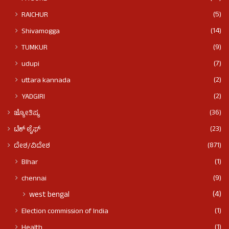
(5)
RAICHUR
(14)
Shivamogga
(9)
TUMKUR
(7)
udupi
(2)
uttara kannada
(2)
YADGIRI
(36)
ಜ್ಯೋತಿಷ್ಯ
(23)
ಟೆಕ್ ಲೈಫ್
(871)
ದೇಶ/ವಿದೇಶ
(1)
BIhar
(9)
chennai
(4)
west bengal
(1)
Election commission of India
(1)
Health