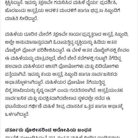
ಕ್ಲಿಕ್ಕಿಸಿದ್ದಾನೆ. ಇದನ್ನು ತಕ್ಷಣವೇ ಗಮನಿಸಿದ ಮಹಿಳೆ ಧೈರ್ಯ ಪ್ರದರ್ಶಿಸಿ,
ಹೊರಬಂದು ಆಸ್ಪತ್ರೆಯ ಆಡಳಿತ ಮಂಡಳಿಗೆ ಹಾಗೂ ಭದ್ರತಾ ಸಿಬ್ಬಂದಿಗೆ
ಮಾಹಿತಿ ನೀಡಿದ್ದಾರೆ.
ಮಹಿಳೆಯ ದೂರಿನ ಮೇರೆಗೆ ತಕ್ಷಣವೇ ಕಾರ್ಯಪ್ರವೃತ್ತರಾದ ಆಸ್ಪತ್ರೆ ಸಿಬ್ಬಂದಿ,
ಅಲ್ಲೇ ಅನುಮಾನಾಸ್ಪದವಾಗಿ ಓಡಾಡುತ್ತಿದ್ದ ವ್ಯಕ್ತಿಯನ್ನು ಹಿಡಿದು ಆತನ
ಮೊಬೈಲ್ ಫೋನ್ ಪರಿಶೀಲಿಸಿದ್ದಾರೆ. ಈ ವೇಳೆ ಆತನ ಮೊಬೈಲ್‌ನಲ್ಲಿ ಕೇವಲ
ಈ ಮಹಿಳೆಯದ್ದು ಮಾತ್ರವಲ್ಲದೆ, ಬೇರೆ ಬೇರೆ ಕಡೆಗಳಲ್ಲಿ ಗುಟ್ಟಾಗಿ ತೆಗೆದಿದ್ದ
ಹಲವಾರು ಮಹಿಳೆಯರ ಖಾಸಗಿ ಫೋಟೋಗಳು ಮತ್ತು ವಿಡಿಯೋಗಳು
ಪತ್ತೆಯಾಗಿವೆ. ಇದನ್ನು ಕಂಡು ಆಸ್ಪತ್ರೆ ಸಿಬ್ಬಂದಿ ಹಾಗೂ ಸಾರ್ವಜನಿಕರು
ಆಘಾತಕ್ಕೊಳಗಾಗಿದ್ದಾರೆ. ಮಹಿಳೆಯರ ಫೋಟೋ ತೆಗೆಯುತ್ತಿದ್ದ
ವಿಕೃತಕಾಮಿಯನ್ನು ಕೃಷ್ಣ ರಾಮ್ ಎಂದು ಗುರುತಿಸಲಾಗಿದೆ. ಆಸ್ಪತ್ರೆಯಂತಹ
ಸಾರ್ವಜನಿಕ ಮತ್ತು ಸುರಕ್ಷಿತವಾಗಿರಬೇಕಾದ ಸ್ಥಳದಲ್ಲೇ ನಡೆದ ಈ
ಘಟನೆಯಿಂದ ಗರ್ಭಿಣಿ ಮಹಿಳೆ ತೀವ್ರ ಮಾನಸಿಕ ಒತ್ತಡ ಹಾಗೂ ಆಘಾತಕ್ಕೆ
ಒಳಗಾಗಿದ್ದಾರೆ.
ವರ್ತೂರು ಪೊಲೀಸರಿಂದ ಆರೋಪಿಯ ಬಂಧನ