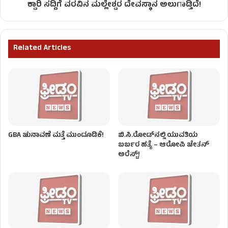
ಕ್ವಾರಿ ಸದ್ದಿಗೆ ವರವಿನ ಮಲ್ಲೇಶ್ವರ ದೇವಸ್ಥಾನ ಅಲುಗಾಡ್ತಿದೆ!
Related Articles
GBA ಚುನಾವಣೆ ಮತ್ತೆ ಮುಂದೂಡಿಕೆ!
ಬಿ.ಸಿ.ರೋಡ್‌ನಲ್ಲಿ ಯುವತಿಯ
ಬರ್ಬರ ಹತ್ಯೆ​ – ಆರೋಪಿ ಚೇತನ್‌
ಅರೆಸ್ಟ್!