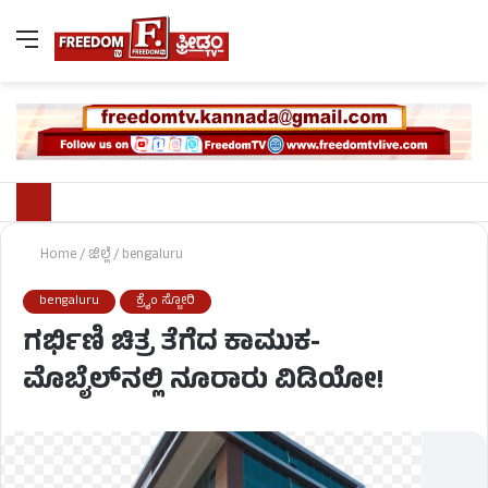
Home
/
ಜಿಲ್ಲೆ
/
bengaluru
bengaluru
ಕ್ರೈಂ ಸ್ಟೋರಿ
ಗರ್ಭಿಣಿ ಚಿತ್ರ ತೆಗೆದ ಕಾಮುಕ-
ಮೊಬೈಲ್‌ನಲ್ಲಿ ನೂರಾರು ವಿಡಿಯೋ!