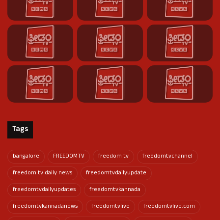
Tags
bangalore
FREEDOMTV
freedom tv
freedomtvchannel
freedom tv daily news
freedomtvdailyupdate
freedomtvdailyupdates
freedomtvkannada
freedomtvkannadanews
freedomtvlive
freedomtvlive.com