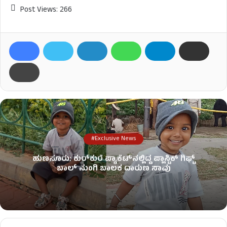
Post Views:
266
#Exclusive News
ಹುಣಸೂರು: ಕುರ್‌ಕುರೆ ಪ್ಯಾಕೆಟ್‌ನಲ್ಲಿದ್ದ ಪ್ಲಾಸ್ಟಿಕ್ ಗಿಫ್ಟ್
ಬಾಲ್ ನುಂಗಿ ಬಾಲಕ ದಾರುಣ ಸಾವು