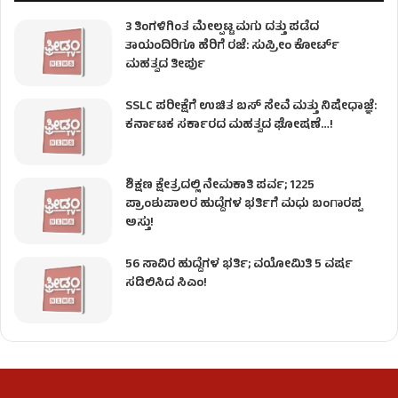
3 ತಿಂಗಳಿಗಿಂತ ಮೇಲ್ಪಟ್ಟ ಮಗು ದತ್ತು ಪಡೆದ
ತಾಯಂದಿರಿಗೂ ಹೆರಿಗೆ ರಜೆ: ಸುಪ್ರೀಂ ಕೋರ್ಟ್
ಮಹತ್ವದ ತೀರ್ಪು
SSLC ಪರೀಕ್ಷೆಗೆ ಉಚಿತ ಬಸ್ ಸೇವೆ ಮತ್ತು ನಿಷೇಧಾಜ್ಞೆ:
ಕರ್ನಾಟಕ ಸರ್ಕಾರದ ಮಹತ್ವದ ಘೋಷಣೆ…!
ಶಿಕ್ಷಣ ಕ್ಷೇತ್ರದಲ್ಲಿ ನೇಮಕಾತಿ ಪರ್ವ; 1225
ಪ್ರಾಂಶುಪಾಲರ ಹುದ್ದೆಗಳ ಭರ್ತಿಗೆ ಮಧು ಬಂಗಾರಪ್ಪ
ಅಸ್ತು!
56 ಸಾವಿರ ಹುದ್ದೆಗಳ ಭರ್ತಿ; ವಯೋಮಿತಿ 5 ವರ್ಷ
ಸಡಿಲಿಸಿದ ಸಿಎಂ!