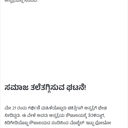
ಆಸ್ಪತ್ರೆಯಲ್ಲಿ ನಡೆದಿದೆ.
ಸಮಾಜ ತಲೆತಗ್ಗಿಸುವ ಘಟನೆ!
ಮೇ 21 ರಂದು ಗರ್ಭಿಣಿ ಮಹಿಳೆಯೊಬ್ಬರು ಚಿಕಿತ್ಸೆಗಾಗಿ ಆಸ್ಪತ್ರೆಗೆ ಭೇಟಿ
ನೀಡಿದ್ದರು. ಈ ವೇಳೆ ಅವರು ಆಸ್ಪತ್ರೆಯ ಶೌಚಾಲಯಕ್ಕೆ ತೆರಳಿದ್ದಾಗ,
ಕಿಡಿಗೇಡಿಯೊಬ್ಬ ಶೌಚಾಲಯದ ಸಂದಿನಿಂದ ಮೊಬೈಲ್ ಇಟ್ಟು ಫೋಟೋ