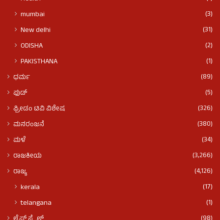
(3)
mumbai
(31)
New delhi
(2)
ODISHA
(1)
PAKISTHANA
(89)
ಧರ್ಮ
(5)
ಫುಡ್​​
(326)
ಫ್ರೀಡಂ ಟಿವಿ ವಿಶೇಷ
(380)
ಮನರಂಜನೆ
(34)
ಮಳೆ
(3,266)
ರಾಜಕೀಯ
(4,126)
ರಾಜ್ಯ
(17)
kerala
(1)
telangana
(98)
ಲೈಫ್ ಸ್ಟೈಲ್