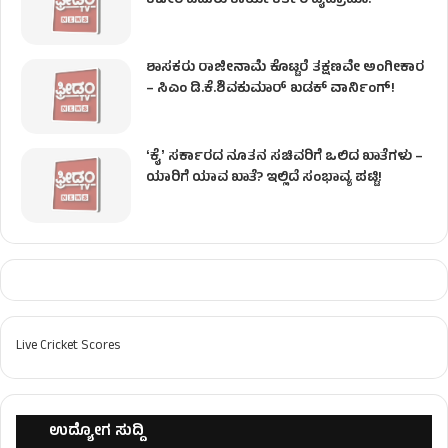
ಕಚೇರಿ ಎದುರು ಕಾರ್ಯಕರ್ತರ ಹೈಡ್ರಾಮಾ!
ಶಾಸಕರು ರಾಜೀನಾಮೆ ಕೊಟ್ಟರೆ ತಕ್ಷಣವೇ ಅಂಗೀಕಾರ
– ಸಿಎಂ ಡಿ.ಕೆ.ಶಿವಕುಮಾರ್ ಖಡಕ್ ವಾರ್ನಿಂಗ್!
ʻಕೈʼ ಸರ್ಕಾರದ ನೂತನ ಸಚಿವರಿಗೆ ಒಲಿದ ಖಾತೆಗಳು –
ಯಾರಿಗೆ ಯಾವ ಖಾತೆ? ಇಲ್ಲಿದೆ ಸಂಭಾವ್ಯ ಪಟ್ಟಿ!
Live Cricket Scores
ಉದ್ಯೋಗ ಸುದ್ದಿ