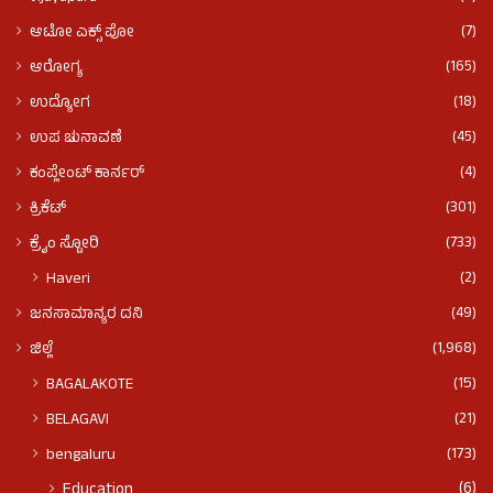
(7)
ಆಟೋ ಎಕ್ಸ್ ಪೋ
(165)
ಆರೋಗ್ಯ
(18)
ಉದ್ಯೋಗ
(45)
ಉಪ ಚುನಾವಣೆ
(4)
ಕಂಪ್ಲೇಂಟ್ ಕಾರ್ನರ್
(301)
ಕ್ರಿಕೆಟ್
(733)
ಕ್ರೈಂ ಸ್ಟೋರಿ
(2)
Haveri
(49)
ಜನಸಾಮಾನ್ಯರ ದನಿ
(1,968)
ಜಿಲ್ಲೆ
(15)
BAGALAKOTE
(21)
BELAGAVI
(173)
bengaluru
(6)
Education