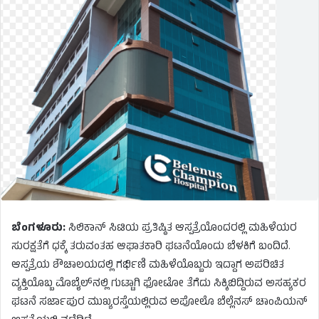
ಬೆಂಗಳೂರು:
ಸಿಲಿಕಾನ್ ಸಿಟಿಯ ಪ್ರತಿಷ್ಠಿತ ಆಸ್ಪತ್ರೆಯೊಂದರಲ್ಲಿ ಮಹಿಳೆಯರ
ಸುರಕ್ಷತೆಗೆ ಧಕ್ಕೆ ತರುವಂತಹ ಆಘಾತಕಾರಿ ಘಟನೆಯೊಂದು ಬೆಳಕಿಗೆ ಬಂದಿದೆ.
ಆಸ್ಪತ್ರೆಯ ಶೌಚಾಲಯದಲ್ಲಿ ಗರ್ಭಿಣಿ ಮಹಿಳೆಯೊಬ್ಬರು ಇದ್ದಾಗ ಅಪರಿಚಿತ
ವ್ಯಕ್ತಿಯೊಬ್ಬ ಮೊಬೈಲ್‌ನಲ್ಲಿ ಗುಟ್ಟಾಗಿ ಫೋಟೋ ತೆಗೆದು ಸಿಕ್ಕಿಬಿದ್ದಿರುವ ಅಸಹ್ಯಕರ
ಘಟನೆ ಸರ್ಜಾಪುರ ಮುಖ್ಯರಸ್ತೆಯಲ್ಲಿರುವ ಅಪೋಲೊ ಬೆಲ್ಲೆನಸ್ ಚಾಂಪಿಯನ್