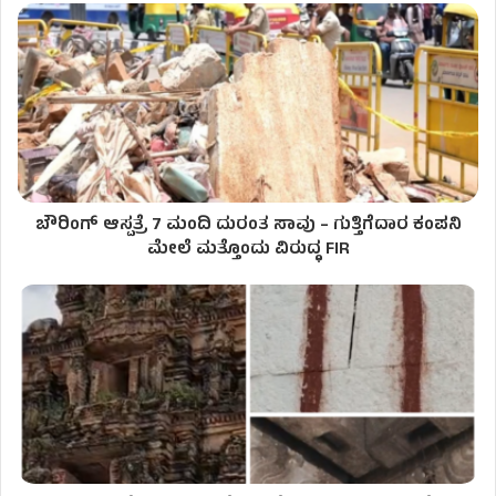
ಬೌರಿಂಗ್ ಆಸ್ಪತ್ರೆ 7 ಮಂದಿ ದುರಂತ ಸಾವು – ಗುತ್ತಿಗೆದಾರ ಕಂಪನಿ
ಮೇಲೆ ಮತ್ತೊಂದು ವಿರುದ್ಧ FIR