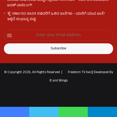
ಶಾಸಕರು ರಾಜೀನಾಮೆ ಕೊಟ್ಟರೆ ತಕ್ಷಣವೇ ಅಂಗೀಕಾರ – ಸಿಎಂ ಡಿ.ಕೆ.ಶಿವಕುಮಾರ್
ಖಡಕ್ ವಾರ್ನಿಂಗ್!
ʻಕೈʼ ಸರ್ಕಾರದ ನೂತನ ಸಚಿವರಿಗೆ ಒಲಿದ ಖಾತೆಗಳು – ಯಾರಿಗೆ ಯಾವ ಖಾತೆ?
ಇಲ್ಲಿದೆ ಸಂಭಾವ್ಯ ಪಟ್ಟಿ!
© Copyright 2026, All Rights Reserved |
Freedom TV live
||
Developed By
B and Wings