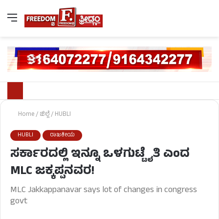
Home
/
ಜಿಲ್ಲೆ
/
HUBLI
HUBLI
ರಾಜಕೀಯ
ಸರ್ಕಾರದಲ್ಲಿ ಇನ್ನೂ ಒಳಗುಟ್ಟೈತಿ ಎಂದ
MLC ಜಕ್ಕಪ್ಪನವರ!
MLC Jakkappanavar says lot of changes in congress
govt