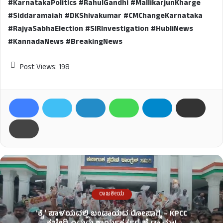
#KarnatakaPolitics #RahulGandhi #MallikarjunKharge
#Siddaramaiah #DKShivakumar #CMChangeKarnataka
#RajyaSabhaElection #SIRInvestigation #HubliNews
#KannadaNews #BreakingNews
Post Views:
198
ರಾಜಕೀಯ
ʻಕೈʼ​ ಪಾಳಯದಲ್ಲಿ ಬಂಡಾಯದ ರೋಷಾಗ್ನಿ – KPCC