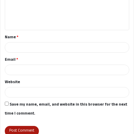
m
e
n
t
Name
*
*
Email
*
Website
Save my name, email, and website in this browser for the next
time I comment.