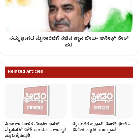
ನಮ್ಮ ಭಾಗದ ಮೈನಾರಿಟಿಗೆ ಸಚಿವ ಸ್ಥಾನ ಬೇಕು- ಆಸೀಫ್ ಸೇಠ್
ಹಠ!
Related Articles
ಸಿಎಂ ಆದ ಬಳಿಕ ಮೊದಲ ಬಾರಿಗೆ
ಮೈಸೂರಿಗೆ ಪ್ರಧಾನಿ ಮೋದಿ ಭೇಟಿ –
ಮೈಸೂರಿಗೆ ಡಿಕೆಶಿ ಆಗಮನ – ಅದ್ದೂರಿ
ʻವಿವೇಕ ಸ್ಮಾರಕʼ ಉದ್ಘಾಟನೆ!
ಸ್ವಾಗತಕ್ಕೆ ಸಿದ್ಧತೆ!