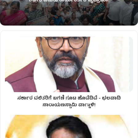
ಕಚೇರಿ ಎದುರು ಕಾರ್ಯಕರ್ತರ ಹೈಡ್ರಾಮಾ!
ಸರ್ಕಾರ ದಲಿತರಿಗೆ ಬಗಣಿ ಗೂಟ ಹೊಡೆದಿದೆ - ಛಲವಾದಿ
ನಾರಾಯಣಸ್ವಾಮಿ ವಾಗ್ದಾಳಿ!