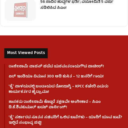
56 ಸಾವಿರ ಹುದ್ದೆಗಳ ಭರ್ತಿ; ವಯೋಮಿತಿ 5 ವರ್ಷ
ಸಡಿಲಿಸಿದ ಸಿಎಂ!
Most Viewed Posts
ರಾಜೀನಾಮೆ ವಾಪಸ್ ಪಡೆದ ಯಶವಂತರಾಯಗೌಡ ಪಾಟೀಲ್‌!
ಏರ್ ಇಂಡಿಯಾ ವಿಮಾನ 300 ಅಡಿ ಕುಸಿತ – 12 ಜನರಿಗೆ ಗಾಯ!
ʻಕೈʼ​ ಪಾಳಯದಲ್ಲಿ ಬಂಡಾಯದ ರೋಷಾಗ್ನಿ – KPCC ಕಚೇರಿ ಎದುರು
ಕಾರ್ಯಕರ್ತರ ಹೈಡ್ರಾಮಾ!
ಶಾಸಕರು ರಾಜೀನಾಮೆ ಕೊಟ್ಟರೆ ತಕ್ಷಣವೇ ಅಂಗೀಕಾರ – ಸಿಎಂ
ಡಿ.ಕೆ.ಶಿವಕುಮಾರ್ ಖಡಕ್ ವಾರ್ನಿಂಗ್!
ʻಕೈʼ ಸರ್ಕಾರದ ನೂತನ ಸಚಿವರಿಗೆ ಒಲಿದ ಖಾತೆಗಳು – ಯಾರಿಗೆ ಯಾವ ಖಾತೆ?
ಇಲ್ಲಿದೆ ಸಂಭಾವ್ಯ ಪಟ್ಟಿ!