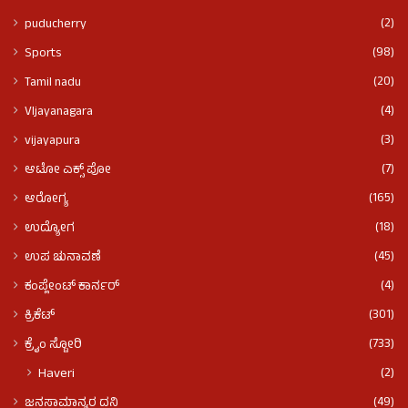
(2)
puducherry
(98)
Sports
(20)
Tamil nadu
(4)
VIjayanagara
(3)
vijayapura
(7)
ಆಟೋ ಎಕ್ಸ್ ಪೋ
(165)
ಆರೋಗ್ಯ
(18)
ಉದ್ಯೋಗ
(45)
ಉಪ ಚುನಾವಣೆ
(4)
ಕಂಪ್ಲೇಂಟ್ ಕಾರ್ನರ್
(301)
ಕ್ರಿಕೆಟ್
(733)
ಕ್ರೈಂ ಸ್ಟೋರಿ
(2)
Haveri
(49)
ಜನಸಾಮಾನ್ಯರ ದನಿ