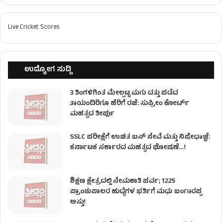
Live Cricket Scores
ಉದ್ಯೋಗ ಸುದ್ದಿ
3 ತಿಂಗಳಿಗಿಂತ ಮೇಲ್ಪಟ್ಟ ಮಗು ದತ್ತು ಪಡೆದ
ತಾಯಂದಿರಿಗೂ ಹೆರಿಗೆ ರಜೆ: ಸುಪ್ರೀಂ ಕೋರ್ಟ್
ಮಹತ್ವದ ತೀರ್ಪು
SSLC ಪರೀಕ್ಷೆಗೆ ಉಚಿತ ಬಸ್ ಸೇವೆ ಮತ್ತು ನಿಷೇಧಾಜ್ಞೆ:
ಕರ್ನಾಟಕ ಸರ್ಕಾರದ ಮಹತ್ವದ ಘೋಷಣೆ…!
ಶಿಕ್ಷಣ ಕ್ಷೇತ್ರದಲ್ಲಿ ನೇಮಕಾತಿ ಪರ್ವ; 1225
ಪ್ರಾಂಶುಪಾಲರ ಹುದ್ದೆಗಳ ಭರ್ತಿಗೆ ಮಧು ಬಂಗಾರಪ್ಪ
ಅಸ್ತು!