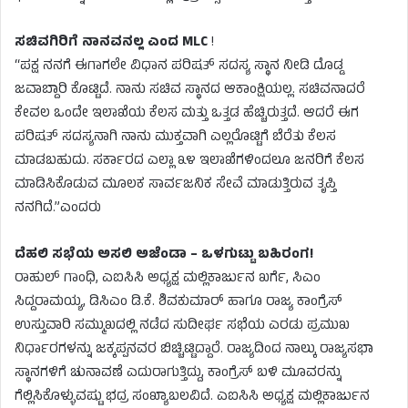
ಸಚಿವಗಿರಿಗೆ ನಾನವನಲ್ಲ ಎಂದ MLC
!
“ಪಕ್ಷ ನನಗೆ ಈಗಾಗಲೇ ವಿಧಾನ ಪರಿಷತ್ ಸದಸ್ಯ ಸ್ಥಾನ ನೀಡಿ ದೊಡ್ಡ
ಜವಾಬ್ದಾರಿ ಕೊಟ್ಟಿದೆ. ನಾನು ಸಚಿವ ಸ್ಥಾನದ ಆಕಾಂಕ್ಷಿಯಲ್ಲ. ಸಚಿವನಾದರೆ
ಕೇವಲ ಒಂದೇ ಇಲಾಖೆಯ ಕೆಲಸ ಮತ್ತು ಒತ್ತಡ ಹೆಚ್ಚಿರುತ್ತದೆ. ಆದರೆ ಈಗ
ಪರಿಷತ್ ಸದಸ್ಯನಾಗಿ ನಾನು ಮುಕ್ತವಾಗಿ ಎಲ್ಲರೊಟ್ಟಿಗೆ ಬೆರೆತು ಕೆಲಸ
ಮಾಡಬಹುದು. ಸರ್ಕಾರದ ಎಲ್ಲಾ ೩೪ ಇಲಾಖೆಗಳಿಂದಲೂ ಜನರಿಗೆ ಕೆಲಸ
ಮಾಡಿಸಿಕೊಡುವ ಮೂಲಕ ಸಾರ್ವಜನಿಕ ಸೇವೆ ಮಾಡುತ್ತಿರುವ ತೃಪ್ತಿ
ನನಗಿದೆ.”ಎಂದರು
ದೆಹಲಿ ಸಭೆಯ ಅಸಲಿ ಅಜೆಂಡಾ – ಒಳಗುಟ್ಟು ಬಹಿರಂಗ!
ರಾಹುಲ್ ಗಾಂಧಿ, ಎಐಸಿಸಿ ಅಧ್ಯಕ್ಷ ಮಲ್ಲಿಕಾರ್ಜುನ ಖರ್ಗೆ, ಸಿಎಂ
ಸಿದ್ದರಾಮಯ್ಯ, ಡಿಸಿಎಂ ಡಿ.ಕೆ. ಶಿವಕುಮಾರ್ ಹಾಗೂ ರಾಜ್ಯ ಕಾಂಗ್ರೆಸ್
ಉಸ್ತುವಾರಿ ಸಮ್ಮುಖದಲ್ಲಿ ನಡೆದ ಸುದೀರ್ಘ ಸಭೆಯ ಎರಡು ಪ್ರಮುಖ
ನಿರ್ಧಾರಗಳನ್ನು ಜಕ್ಕಪ್ಪನವರ ಬಿಚ್ಚಿಟ್ಟಿದ್ದಾರೆ. ರಾಜ್ಯದಿಂದ ನಾಲ್ಕು ರಾಜ್ಯಸಭಾ
ಸ್ಥಾನಗಳಿಗೆ ಚುನಾವಣೆ ಎದುರಾಗುತ್ತಿದ್ದು, ಕಾಂಗ್ರೆಸ್ ಬಳಿ ಮೂವರನ್ನು
ಗೆಲ್ಲಿಸಿಕೊಳ್ಳುವಷ್ಟು ಭದ್ರ ಸಂಖ್ಯಾಬಲವಿದೆ. ಎಐಸಿಸಿ ಅಧ್ಯಕ್ಷ ಮಲ್ಲಿಕಾರ್ಜುನ