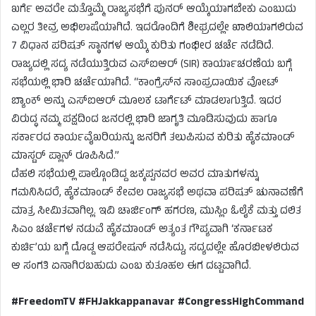
ಖರ್ಗೆ ಅವರೇ ಮತ್ತೊಮ್ಮೆ ರಾಜ್ಯಸಭೆಗೆ ಪುನರ್ ಆಯ್ಕೆಯಾಗಬೇಕು ಎಂಬುದು
ಎಲ್ಲರ ತೀವ್ರ ಅಭಿಲಾಷೆಯಾಗಿದೆ. ಇದರೊಂದಿಗೆ ಶೀಘ್ರದಲ್ಲೇ ಖಾಲಿಯಾಗಲಿರುವ
7 ವಿಧಾನ ಪರಿಷತ್ ಸ್ಥಾನಗಳ ಆಯ್ಕೆ ಕುರಿತು ಗಂಭೀರ ಚರ್ಚೆ ನಡೆದಿದೆ.
ರಾಜ್ಯದಲ್ಲಿ ಸದ್ಯ ನಡೆಯುತ್ತಿರುವ ಎಸ್‌ಐಆರ್ (SIR) ಕಾರ್ಯಾಚರಣೆಯ ಬಗ್ಗೆ
ಸಭೆಯಲ್ಲಿ ಭಾರಿ ಚರ್ಚೆಯಾಗಿದೆ. “ಕಾಂಗ್ರೆಸ್‌ನ ಸಾಂಪ್ರದಾಯಿಕ ವೋಟ್
ಬ್ಯಾಂಕ್ ಅನ್ನು ಎಸ್‌ಐಆರ್ ಮೂಲಕ ಟಾರ್ಗೆಟ್ ಮಾಡಲಾಗುತ್ತಿದೆ. ಇದರ
ವಿರುದ್ಧ ನಮ್ಮ ಪಕ್ಷದಿಂದ ಜನರಲ್ಲಿ ಭಾರಿ ಜಾಗೃತಿ ಮೂಡಿಸುವುದು ಹಾಗೂ
ಸರ್ಕಾರದ ಕಾರ್ಯವೈಖರಿಯನ್ನು ಜನರಿಗೆ ತಲುಪಿಸುವ ಕುರಿತು ಹೈಕಮಾಂಡ್
ಮಾಸ್ಟರ್ ಪ್ಲಾನ್ ರೂಪಿಸಿದೆ.”
ದೆಹಲಿ ಸಭೆಯಲ್ಲಿ ಪಾಲ್ಗೊಂಡಿದ್ದ ಜಕ್ಕಪ್ಪನವರ ಅವರ ಮಾತುಗಳನ್ನು
ಗಮನಿಸಿದರೆ, ಹೈಕಮಾಂಡ್ ಕೇವಲ ರಾಜ್ಯಸಭೆ ಅಥವಾ ಪರಿಷತ್ ಚುನಾವಣೆಗೆ
ಮಾತ್ರ ಸೀಮಿತವಾಗಿಲ್ಲ. ಇವಿ ಚಾರ್ಜಿಂಗ್ ಹಗರಣ, ಮುಸ್ಲಿಂ ಓಲೈಕೆ ಮತ್ತು ದಲಿತ
ಸಿಎಂ ಚರ್ಚೆಗಳ ನಡುವೆ ಹೈಕಮಾಂಡ್ ಅತ್ಯಂತ ಗೌಪ್ಯವಾಗಿ ‘ಕರ್ನಾಟಕ
ಕುರ್ಚಿ’ಯ ಬಗ್ಗೆ ದೊಡ್ಡ ಆಪರೇಷನ್ ನಡೆಸಿದ್ದು, ಸದ್ಯದಲ್ಲೇ ಹೊರಬೀಳಲಿರುವ
ಆ ಸಂಗತಿ ಏನಾಗಿರಬಹುದು ಎಂಬ ಕುತೂಹಲ ಈಗ ದಟ್ಟವಾಗಿದೆ.
#FreedomTV #FHJakkappanavar #CongressHighCommand