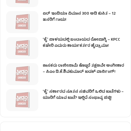
ಏರ್ ಇಂಡಿಯಾ ವಿಮಾನ 300 ಅಡಿ ಕುಸಿತ – 12
ಜನರಿಗೆ ಗಾಯ!
ʻಕೈʼ​ ಪಾಳಯದಲ್ಲಿ ಬಂಡಾಯದ ರೋಷಾಗ್ನಿ – KPCC
ಕಚೇರಿ ಎದುರು ಕಾರ್ಯಕರ್ತರ ಹೈಡ್ರಾಮಾ!
ಶಾಸಕರು ರಾಜೀನಾಮೆ ಕೊಟ್ಟರೆ ತಕ್ಷಣವೇ ಅಂಗೀಕಾರ
– ಸಿಎಂ ಡಿ.ಕೆ.ಶಿವಕುಮಾರ್ ಖಡಕ್ ವಾರ್ನಿಂಗ್!
ʻಕೈʼ ಸರ್ಕಾರದ ನೂತನ ಸಚಿವರಿಗೆ ಒಲಿದ ಖಾತೆಗಳು –
ಯಾರಿಗೆ ಯಾವ ಖಾತೆ? ಇಲ್ಲಿದೆ ಸಂಭಾವ್ಯ ಪಟ್ಟಿ!