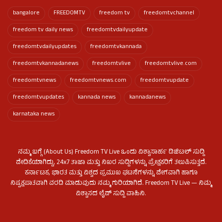
bangalore
FREEDOMTV
freedom tv
freedomtvchannel
freedom tv daily news
freedomtvdailyupdate
freedomtvdailyupdates
freedomtvkannada
freedomtvkannadanews
freedomtvlive
freedomtvlive.com
freedomtvnews
freedomtvnews.com
freedomtvupdate
freedomtvupdates
kannada news
kannadanews
karnataka news
ನಮ್ಮ ಬಗ್ಗೆ (About Us) Freedom TV Live ಒಂದು ವಿಶ್ವಾಸಾರ್ಹ ಡಿಜಿಟಲ್ ಸುದ್ದಿ
ವೇದಿಕೆಯಾಗಿದ್ದು, 24x7 ತಾಜಾ ಮತ್ತು ನಿಖರ ಸುದ್ದಿಗಳನ್ನು ಪ್ರೇಕ್ಷಕರಿಗೆ ತಲುಪಿಸುತ್ತದೆ.
ಕರ್ನಾಟಕ, ಭಾರತ ಮತ್ತು ವಿಶ್ವದ ಪ್ರಮುಖ ಘಟನೆಗಳನ್ನು ವೇಗವಾಗಿ ಹಾಗೂ
ನಿಷ್ಪಕ್ಷಪಾತವಾಗಿ ವರದಿ ಮಾಡುವುದು ನಮ್ಮ ಗುರಿಯಾಗಿದೆ. Freedom TV Live — ನಿಮ್ಮ
ವಿಶ್ವಾಸದ ಲೈವ್ ಸುದ್ದಿ ವಾಹಿನಿ.