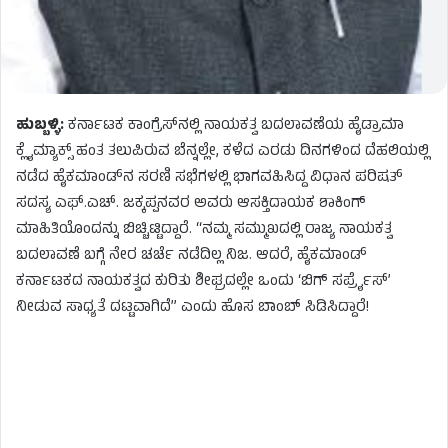
ಹುಬ್ಬಳ್ಳಿ:
ಕರ್ನಾಟಕ ಕಾಂಗ್ರೆಸ್‌ನಲ್ಲಿ ನಾಯಕತ್ವ ಬದಲಾವಣೆಯ ಹೈಡ್ರಾಮಾ
ಕ್ಲೈಮ್ಯಾಕ್ಸ್ ಹಂತ ತಲುಪಿರುವ ಬೆನ್ನಲ್ಲೇ, ಕಳೆದ ಎರಡು ದಿನಗಳಿಂದ ದೆಹಲಿಯಲ್ಲಿ
ನಡೆದ ಹೈಕಮಾಂಡ್‌ನ ಸರಣಿ ಸಭೆಗಳಲ್ಲಿ ಭಾಗವಹಿಸಿದ್ದ ವಿಧಾನ ಪರಿಷತ್
ಸದಸ್ಯ ಎಫ್.ಎಚ್. ಜಕ್ಕಪ್ಪನವರ ಅವರು ಆಸಕ್ತಿದಾಯಕ ಶಾಕಿಂಗ್
ಮಾಹಿತಿಯೊಂದನ್ನು ಬಿಚ್ಚಿಟ್ಟಿದ್ದಾರೆ. “ನಮ್ಮ ಸಮ್ಮುಖದಲ್ಲಿ ರಾಜ್ಯ ನಾಯಕತ್ವ
ಬದಲಾವಣೆ ಬಗ್ಗೆ ನೇರ ಚರ್ಚೆ ನಡೆದಿಲ್ಲ ನಿಜ. ಆದರೆ, ಹೈಕಮಾಂಡ್
ಕರ್ನಾಟಕದ ನಾಯಕತ್ವದ ಕುರಿತು ಶೀಘ್ರದಲ್ಲೇ ಒಂದು ‘ಬಿಗ್ ಸರ್ಪ್ರೈಸ್’
ನೀಡುವ ಸಾಧ್ಯತೆ ದಟ್ಟವಾಗಿದೆ” ಎಂದು ಹೊಸ ಬಾಂಬ್ ಸಿಡಿಸಿದ್ದಾರೆ!