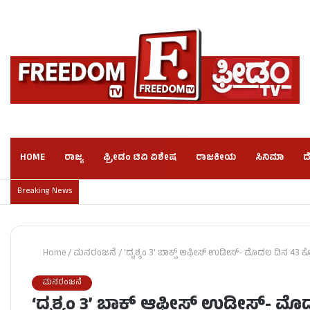
HOME
ರಾಜ್ಯ
ಫ್ರೀಡಂ ಟಿವಿ ವಿಶೇಷ
ರಾಜಕೀಯ
ಸಿನಿಮಾ
ದ
Breaking News
Home
/
ಮನರಂಜನೆ
/
‘ದೃಶ್ಯಂ 3’ ಬಾಕ್ಸ್ ಆಫೀಸ್ ಉಡೀಸ್- ಮೊದಲ ದಿನ 43 ಕೋ
ಮನರಂಜನೆ
‘ದೃಶ್ಯಂ 3’ ಬಾಕ್ಸ್ ಆಫೀಸ್ ಉಡೀಸ್- ಮೊದ