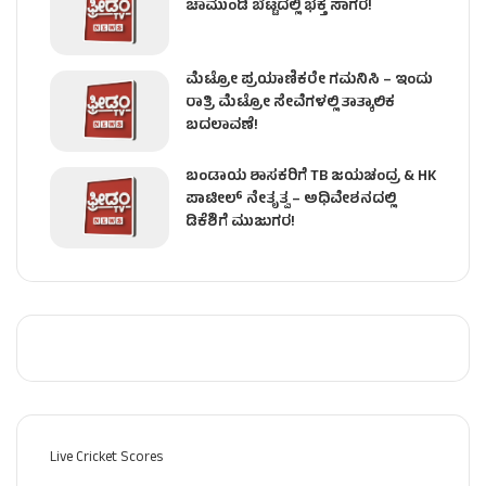
ಚಾಮುಂಡಿ ಬೆಟ್ಟದಲ್ಲಿ ಭಕ್ತ ಸಾಗರ!
ಮೆಟ್ರೋ ಪ್ರಯಾಣಿಕರೇ ಗಮನಿಸಿ – ಇಂದು
ರಾತ್ರಿ ಮೆಟ್ರೋ ಸೇವೆಗಳಲ್ಲಿ ತಾತ್ಕಾಲಿಕ
ಬದಲಾವಣೆ!
ಬಂಡಾಯ ಶಾಸಕರಿಗೆ TB ಜಯಚಂದ್ರ & HK
ಪಾಟೀಲ್ ನೇತೃತ್ವ – ಅಧಿವೇಶನದಲ್ಲಿ
ಡಿಕೆಶಿಗೆ ಮುಜುಗರ!
Live Cricket Scores