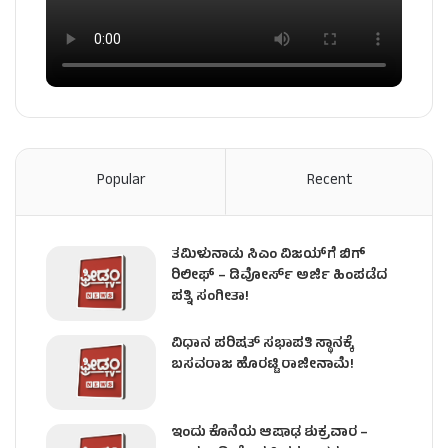
Popular
Recent
ತಮಿಳುನಾಡು ಸಿಎಂ ವಿಜಯ್‌ಗೆ ಬಿಗ್
ರಿಲೀಫ್ – ಡಿವೋರ್ಸ್ ಅರ್ಜಿ ಹಿಂಪಡೆದ
ಪತ್ನಿ ಸಂಗೀತಾ!
ವಿಧಾನ ಪರಿಷತ್ ಸಭಾಪತಿ ಸ್ಥಾನಕ್ಕೆ
ಬಸವರಾಜ ಹೊರಟ್ಟಿ ರಾಜೀನಾಮೆ!
ಇಂದು ಕೊನೆಯ ಆಷಾಢ ಶುಕ್ರವಾರ –