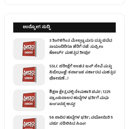
ಉದ್ಯೋಗ ಸುದ್ದಿ
3 ತಿಂಗಳಿಗಿಂತ ಮೇಲ್ಪಟ್ಟ ಮಗು ದತ್ತು ಪಡೆದ
ತಾಯಂದಿರಿಗೂ ಹೆರಿಗೆ ರಜೆ: ಸುಪ್ರೀಂ
ಕೋರ್ಟ್ ಮಹತ್ವದ ತೀರ್ಪು
SSLC ಪರೀಕ್ಷೆಗೆ ಉಚಿತ ಬಸ್ ಸೇವೆ ಮತ್ತು
ನಿಷೇಧಾಜ್ಞೆ: ಕರ್ನಾಟಕ ಸರ್ಕಾರದ ಮಹತ್ವದ
ಘೋಷಣೆ…!
ಶಿಕ್ಷಣ ಕ್ಷೇತ್ರದಲ್ಲಿ ನೇಮಕಾತಿ ಪರ್ವ; 1225
ಪ್ರಾಂಶುಪಾಲರ ಹುದ್ದೆಗಳ ಭರ್ತಿಗೆ ಮಧು
ಬಂಗಾರಪ್ಪ ಅಸ್ತು!
56 ಸಾವಿರ ಹುದ್ದೆಗಳ ಭರ್ತಿ; ವಯೋಮಿತಿ 5
ವರ್ಷ ಸಡಿಲಿಸಿದ ಸಿಎಂ!