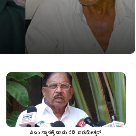
ಧನ!
ದ ರಾಜಾಹುಲಿ!
ಿಲೆಯಿಂದ ವಿಧಿವಶ!
ಸಿಎಂ ಸ್ಥಾನಕ್ಕೆ ನಾನು ರೆಡಿ-ಪರಮೇಶ್ವರ್!