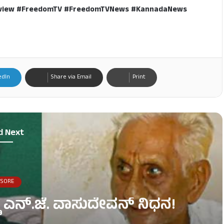
Review #FreedomTV #FreedomTVNews #KannadaNews
edIn
Share via Email
Print
d Next
SORE
 ಎನ್.ಜೆ. ವಾಸುದೇವನ್ ನಿಧನ!