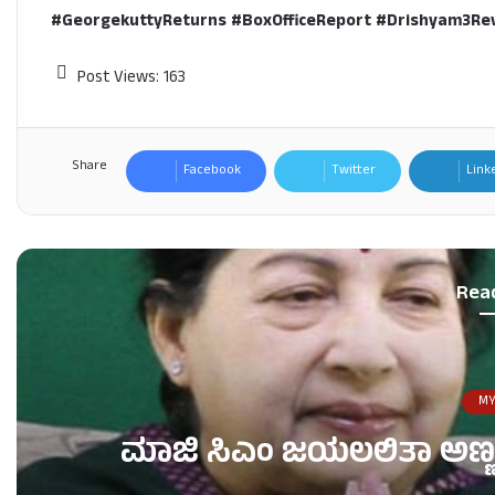
#GeorgekuttyReturns #BoxOfficeReport #Drishyam3
Post Views:
163
Share
Facebook
Twitter
Link
Rea
MY
ಮಾಜಿ ಸಿಎಂ ಜಯಲಲಿತಾ ಅಣ್ಣ