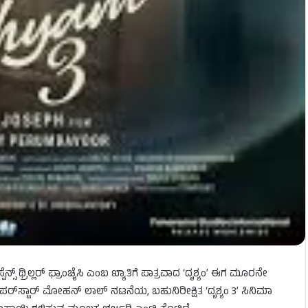
್ ಥ್ರಿಲ್ಲರ್ ಫ್ರಾಂಚೈಸಿ ಎಂಬ ಖ್ಯಾತಿಗೆ ಪಾತ್ರವಾದ ‘ದೃಶ್ಯಂ’ ಈಗ ಮೂರನೇ
ಪರ್‌ಸ್ಟಾರ್ ಮೋಹನ್ ಲಾಲ್ ನಟನೆಯ, ಬಹುನಿರೀಕ್ಷಿತ ‘ದೃಶ್ಯಂ 3’ ಸಿನಿಮಾ