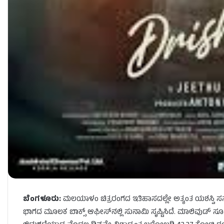
ಬೆಂಗಳೂರು:
ಮಲಯಾಳಂ ಚಿತ್ರರಂಗದ ಇತಿಹಾಸದಲ್ಲೇ ಅತ್ಯಂತ ಯಶಸ್ವಿ ಸಸ್ಪೆನ್ಸ
ಭಾಗದ ಮೂಲಕ ಬಾಕ್ಸ್ ಆಫೀಸ್‌ನಲ್ಲಿ ಸುನಾಮಿ ಸೃಷ್ಟಿಸಿದೆ. ಮಾಲಿವುಡ್ ಸೂ