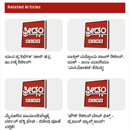
Related Articles
ಯುವ ಪ್ರತಿಭೆಗಳ ‘ಜಾಲಿ’ ಚಿತ್ರ
ಟಾಕ್ಸಿಕ್ ಮತ್ತೊಂದು ಸಾಂಗ್‌ ರಿಲೀಸ್‌..
ಜು.31ಕ್ಕೆ ರಿಲೀಸ್!
ಯಶ್ – ತಾರಾ ಸುತಾರಿಯಾ
‘ಮನಮೋಹಕ’ ಕೆಮಿಸ್ಟ್ರಿ!
ಮೈಸೂರಿನ ಚಾಮುಂಡಿಬೆಟ್ಟಕ್ಕೆ
‘ಫೌಜಿ’ ರಿಲೀಸ್ ಡೇಟ್ ಫಿಕ್ಸ್ –
ದರ್ಶನ್ ಪತ್ನಿ ಭೇಟಿ – ವಿಶೇಷ ಪೂಜೆ
ಪ್ರಭಾಸ್ ಫ್ಯಾನ್ಸ್ ಖುಷ್!
ಸಲ್ಲಿಕೆ!