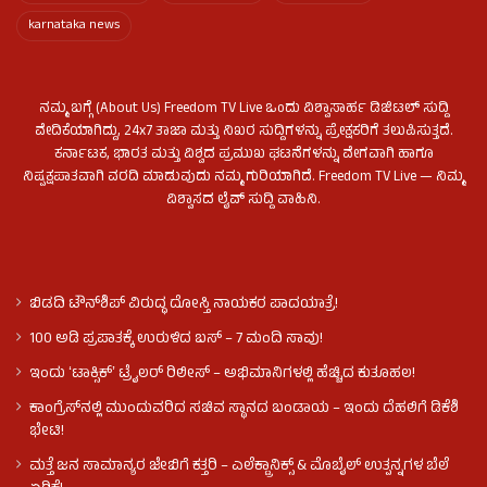
karnataka news
ನಮ್ಮ ಬಗ್ಗೆ (About Us) Freedom TV Live ಒಂದು ವಿಶ್ವಾಸಾರ್ಹ ಡಿಜಿಟಲ್ ಸುದ್ದಿ
ವೇದಿಕೆಯಾಗಿದ್ದು, 24x7 ತಾಜಾ ಮತ್ತು ನಿಖರ ಸುದ್ದಿಗಳನ್ನು ಪ್ರೇಕ್ಷಕರಿಗೆ ತಲುಪಿಸುತ್ತದೆ.
ಕರ್ನಾಟಕ, ಭಾರತ ಮತ್ತು ವಿಶ್ವದ ಪ್ರಮುಖ ಘಟನೆಗಳನ್ನು ವೇಗವಾಗಿ ಹಾಗೂ
ನಿಷ್ಪಕ್ಷಪಾತವಾಗಿ ವರದಿ ಮಾಡುವುದು ನಮ್ಮ ಗುರಿಯಾಗಿದೆ. Freedom TV Live — ನಿಮ್ಮ
ವಿಶ್ವಾಸದ ಲೈವ್ ಸುದ್ದಿ ವಾಹಿನಿ.
ಬಿಡದಿ ಟೌನ್‌ಶಿಪ್‌ ವಿರುದ್ಧ ದೋಸ್ತಿ ನಾಯಕರ ಪಾದಯಾತ್ರೆ!
100 ಅಡಿ ಪ್ರಪಾತಕ್ಕೆ ಉರುಳಿದ ಬಸ್‌ – 7 ಮಂದಿ ಸಾವು!
ಇಂದು ʻಟಾಕ್ಸಿಕ್ʼ ಟ್ರೈಲರ್ ರಿಲೀಸ್‌ – ಅಭಿಮಾನಿಗಳಲ್ಲಿ ಹೆಚ್ಚಿದ ಕುತೂಹಲ!
ಕಾಂಗ್ರೆಸ್​ನಲ್ಲಿ ಮುಂದುವರಿದ ಸಚಿವ ಸ್ಥಾನದ ಬಂಡಾಯ – ಇಂದು ದೆಹಲಿಗೆ ಡಿಕೆಶಿ
ಭೇಟಿ!
ಮತ್ತೆ ಜನ ಸಾಮಾನ್ಯರ ಜೇಬಿಗೆ ಕತ್ತರಿ – ಎಲೆಕ್ಟ್ರಾನಿಕ್ಸ್ & ಮೊಬೈಲ್ ಉತ್ಪನ್ನಗಳ ಬೆಲೆ