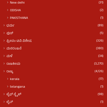
(31)
New delhi
(2)
ODISHA
(1)
PAKISTHANA
(89)
ಧರ್ಮ
(5)
ಫುಡ್​​
(326)
ಫ್ರೀಡಂ ಟಿವಿ ವಿಶೇಷ
(380)
ಮನರಂಜನೆ
(34)
ಮಳೆ
(3,270)
ರಾಜಕೀಯ
(4,126)
ರಾಜ್ಯ
(17)
kerala
(1)
telangana
(98)
ಲೈಫ್ ಸ್ಟೈಲ್
(1)
ಲೈವ್