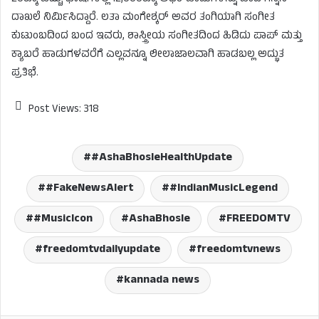
ದಾಖಲೆ ನಿರ್ಮಿಸಿದ್ದಾರೆ. ಲತಾ ಮಂಗೇಶ್ಕರ್ ಅವರ ತಂಗಿಯಾಗಿ ಸಂಗೀತ
ಕುಟುಂಬದಿಂದ ಬಂದ ಇವರು, ಶಾಸ್ತ್ರೀಯ ಸಂಗೀತದಿಂದ ಹಿಡಿದು ಪಾಪ್ ಮತ್ತು
ಕ್ಯಾಬರೆ ಹಾಡುಗಳವರೆಗೆ ಎಲ್ಲವನ್ನೂ ಲೀಲಾಜಾಲವಾಗಿ ಹಾಡಬಲ್ಲ ಅದ್ಭುತ
ಪ್ರತಿಭೆ.
Post Views:
318
#AshaBhosleHealthUpdate
#FakeNewsAlert
#IndianMusicLegend
#MusicIcon
AshaBhosle
FREEDOMTV
freedomtvdailyupdate
freedomtvnews
kannada news