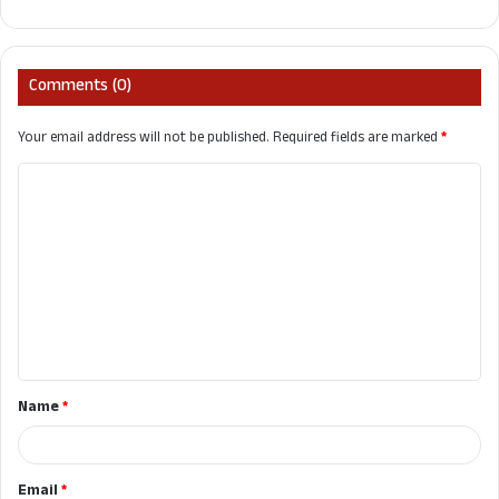
Comments (0)
Your email address will not be published.
Required fields are marked
*
C
o
m
m
e
n
t
Name
*
*
Email
*