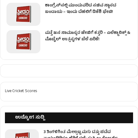
ಕಾಂಗ್ರೆಸ್​ನಲ್ಲಿ ಮುಂದುವರಿದ ಸಚಿವ ಸ್ಥಾನದ
ಬಂಡಾಯ – ಇಂದು ದೆಹಲಿಗೆ ಡಿಕೆಶಿ ಭೇಟಿ!
ಮತ್ತೆ ಜನ ಸಾಮಾನ್ಯರ ಜೇಬಿಗೆ ಕತ್ತರಿ – ಎಲೆಕ್ಟ್ರಾನಿಕ್ಸ್ &
ಮೊಬೈಲ್ ಉತ್ಪನ್ನಗಳ ಬೆಲೆ ಏರಿಕೆ!
Live Cricket Scores
ಉದ್ಯೋಗ ಸುದ್ದಿ
3 ತಿಂಗಳಿಗಿಂತ ಮೇಲ್ಪಟ್ಟ ಮಗು ದತ್ತು ಪಡೆದ