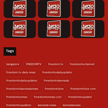
Tags
bangalore
FREEDOMTV
freedom tv
freedomtvchannel
freedom tv daily news
freedomtvdailyupdate
freedomtvdailyupdates
freedomtvkannada
freedomtvkannadanews
freedomtvlive
freedomtvlive.com
freedomtvnews
freedomtvnews.com
freedomtvupdate
freedomtvupdates
kannada news
kannadanews