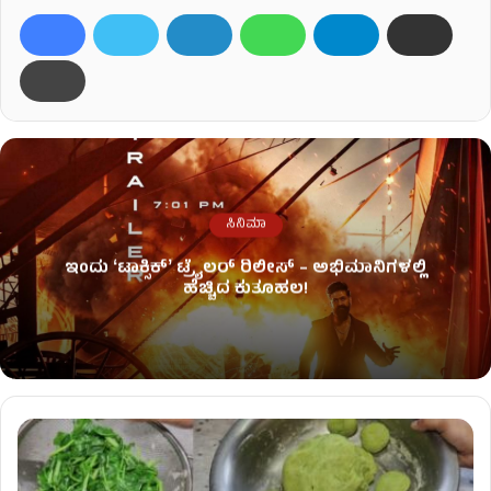
ಸಿನಿಮಾ
ಇಂದು ʻಟಾಕ್ಸಿಕ್ʼ ಟ್ರೈಲರ್ ರಿಲೀಸ್‌ – ಅಭಿಮಾನಿಗಳಲ್ಲಿ
ಹೆಚ್ಚಿದ ಕುತೂಹಲ!