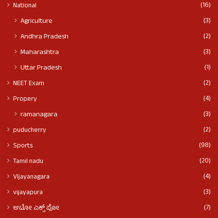
(16)
National
(3)
Agriculture
(2)
Andhra Pradesh
(3)
Maharashtra
(1)
Uttar Pradesh
(2)
NEET Exam
(4)
Propery
(3)
ramanagara
(2)
puducherry
(98)
Sports
(20)
Tamil nadu
(4)
VIjayanagara
(3)
vijayapura
(7)
ಆಟೋ ಎಕ್ಸ್ ಪೋ