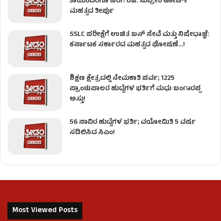
ತಾಯಂದಿರಿಗೂ ಹೆರಿಗೆ ರಜೆ: ಸುಪ್ರೀಂ ಕೋರ್ಟ್
ಮಹತ್ವದ ತೀರ್ಪು
SSLC ಪರೀಕ್ಷೆಗೆ ಉಚಿತ ಬಸ್ ಸೇವೆ ಮತ್ತು ನಿಷೇಧಾಜ್ಞೆ:
ಕರ್ನಾಟಕ ಸರ್ಕಾರದ ಮಹತ್ವದ ಘೋಷಣೆ…!
ಶಿಕ್ಷಣ ಕ್ಷೇತ್ರದಲ್ಲಿ ನೇಮಕಾತಿ ಪರ್ವ; 1225
ಪ್ರಾಂಶುಪಾಲರ ಹುದ್ದೆಗಳ ಭರ್ತಿಗೆ ಮಧು ಬಂಗಾರಪ್ಪ
ಅಸ್ತು!
56 ಸಾವಿರ ಹುದ್ದೆಗಳ ಭರ್ತಿ; ವಯೋಮಿತಿ 5 ವರ್ಷ
ಸಡಿಲಿಸಿದ ಸಿಎಂ!
Most Viewed Posts