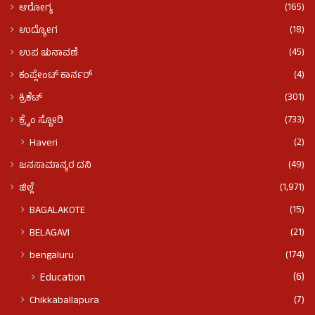
(165)
ಆರೋಗ್ಯ
(18)
ಉದ್ಯೋಗ
(45)
ಉಪ ಚುನಾವಣೆ
(4)
ಕಂಪ್ಲೇಂಟ್ ಕಾರ್ನರ್
(301)
ಕ್ರಿಕೆಟ್
(733)
ಕ್ರೈಂ ಸ್ಟೋರಿ
(2)
Haveri
(49)
ಜನಸಾಮಾನ್ಯರ ದನಿ
(1,971)
ಜಿಲ್ಲೆ
(15)
BAGALAKOTE
(21)
BELAGAVI
(174)
bengaluru
(6)
Education
(7)
Chikkaballapura