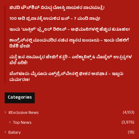
ಬಿಡದಿ ಟೌನ್‌ಶಿಪ್‌ ವಿರುದ್ಧ ದೋಸ್ತಿ ನಾಯಕರ ಪಾದಯಾತ್ರೆ!
100 ಅಡಿ ಪ್ರಪಾತಕ್ಕೆ ಉರುಳಿದ ಬಸ್‌ – 7 ಮಂದಿ ಸಾವು!
ಇಂದು ʻಟಾಕ್ಸಿಕ್ʼ ಟ್ರೈಲರ್ ರಿಲೀಸ್‌ – ಅಭಿಮಾನಿಗಳಲ್ಲಿ ಹೆಚ್ಚಿದ ಕುತೂಹಲ!
ಕಾಂಗ್ರೆಸ್​ನಲ್ಲಿ ಮುಂದುವರಿದ ಸಚಿವ ಸ್ಥಾನದ ಬಂಡಾಯ – ಇಂದು ದೆಹಲಿಗೆ
ಡಿಕೆಶಿ ಭೇಟಿ!
ಮತ್ತೆ ಜನ ಸಾಮಾನ್ಯರ ಜೇಬಿಗೆ ಕತ್ತರಿ – ಎಲೆಕ್ಟ್ರಾನಿಕ್ಸ್ & ಮೊಬೈಲ್ ಉತ್ಪನ್ನಗಳ
ಬೆಲೆ ಏರಿಕೆ!
ಬೆಂಗಳೂರು-ಮೈಸೂರು ಎಕ್ಸ್‌ಪ್ರೆಸ್‌ವೇನಲ್ಲಿ ಭೀಕರ ಅಪಘಾತ – ಇಬ್ಬರು
ದುರ್ಮರಣ!
Categories
(4,103)
#Exclusive News
(3,976)
Top News
(18)
Ballary