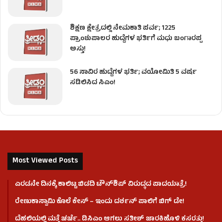
ಶಿಕ್ಷಣ ಕ್ಷೇತ್ರದಲ್ಲಿ ನೇಮಕಾತಿ ಪರ್ವ; 1225
ಪ್ರಾಂಶುಪಾಲರ ಹುದ್ದೆಗಳ ಭರ್ತಿಗೆ ಮಧು ಬಂಗಾರಪ್ಪ
ಅಸ್ತು!
56 ಸಾವಿರ ಹುದ್ದೆಗಳ ಭರ್ತಿ; ವಯೋಮಿತಿ 5 ವರ್ಷ
ಸಡಿಲಿಸಿದ ಸಿಎಂ!
Most Viewed Posts
ಎರಡನೇ ದಿನಕ್ಕೆ ಕಾಲಿಟ್ಟ ಬಿಡದಿ ಟೌನ್​ಶಿಪ್ ವಿರುದ್ಧದ ಪಾದಯಾತ್ರೆ!
ರೇಣುಕಾಸ್ವಾಮಿ ಕೊಲೆ‌ ಕೇಸ್​ – ಇಂದು ದರ್ಶನ್ ಪಾಲಿಗೆ ಬಿಗ್ ಡೇ!
ದೆಹಲಿಯಲ್ಲಿ ಮತ್ತೆ ಚರ್ಚೆ.. ಡಿಸಿಎಂ ಆಗಲು ಸತೀಶ್ ಜಾರಕಿಹೊಳಿ ಕಸರತ್ತು!