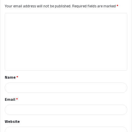
Your email address will not be published.
Required fields are marked
*
C
o
m
m
e
n
t
Name
*
*
Email
*
Website