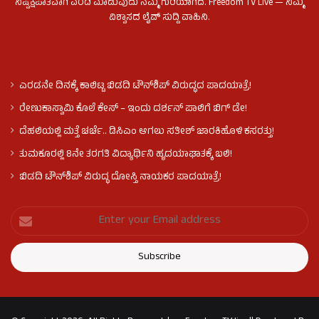
ನಿಷ್ಪಕ್ಷಪಾತವಾಗಿ ವರದಿ ಮಾಡುವುದು ನಮ್ಮ ಗುರಿಯಾಗಿದೆ. Freedom TV Live — ನಿಮ್ಮ
ವಿಶ್ವಾಸದ ಲೈವ್ ಸುದ್ದಿ ವಾಹಿನಿ.
ಎರಡನೇ ದಿನಕ್ಕೆ ಕಾಲಿಟ್ಟ ಬಿಡದಿ ಟೌನ್​ಶಿಪ್ ವಿರುದ್ಧದ ಪಾದಯಾತ್ರೆ!
ರೇಣುಕಾಸ್ವಾಮಿ ಕೊಲೆ‌ ಕೇಸ್​ – ಇಂದು ದರ್ಶನ್ ಪಾಲಿಗೆ ಬಿಗ್ ಡೇ!
ದೆಹಲಿಯಲ್ಲಿ ಮತ್ತೆ ಚರ್ಚೆ.. ಡಿಸಿಎಂ ಆಗಲು ಸತೀಶ್ ಜಾರಕಿಹೊಳಿ ಕಸರತ್ತು!
ತುಮಕೂರಲ್ಲಿ 8ನೇ ತರಗತಿ ವಿದ್ಯಾರ್ಥಿನಿ ಹೃದಯಾಘಾತಕ್ಕೆ ಬಲಿ!
ಬಿಡದಿ ಟೌನ್‌ಶಿಪ್‌ ವಿರುದ್ಧ ದೋಸ್ತಿ ನಾಯಕರ ಪಾದಯಾತ್ರೆ!