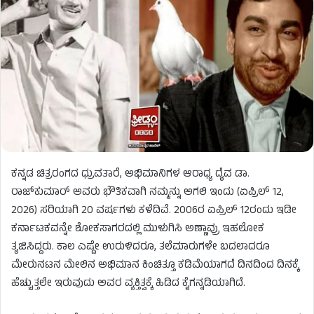
ಕನ್ನಡ ಚಿತ್ರರಂಗದ ಧ್ರುವತಾರೆ, ಅಭಿಮಾನಿಗಳ ಆರಾಧ್ಯ ದೈವ ಡಾ.
ರಾಜ್‌ಕುಮಾರ್ ಅವರು ಭೌತಿಕವಾಗಿ ನಮ್ಮನ್ನು ಅಗಲಿ ಇಂದು (ಏಪ್ರಿಲ್ 12,
2026) ಸರಿಯಾಗಿ 20 ವರ್ಷಗಳು ಕಳೆದಿವೆ. 2006ರ ಏಪ್ರಿಲ್ 12ರಂದು ಇಡೀ
ಕರ್ನಾಟಕವನ್ನೇ ಶೋಕಸಾಗರದಲ್ಲಿ ಮುಳುಗಿಸಿ ಅಣ್ಣಾವ್ರು ಇಹಲೋಕ
ತ್ಯಜಿಸಿದ್ದರು. ಕಾಲ ಎಷ್ಟೇ ಉರುಳಿದರೂ, ತಲೆಮಾರುಗಳೇ ಬದಲಾದರೂ
ಮೇರುನಟನ ಮೇಲಿನ ಅಭಿಮಾನ ಕಿಂಚಿತ್ತೂ ಕಡಿಮೆಯಾಗದೆ ದಿನದಿಂದ ದಿನಕ್ಕೆ
ಹೆಚ್ಚುತ್ತಲೇ ಇರುವುದು ಅವರ ವ್ಯಕ್ತಿತ್ವಕ್ಕೆ ಹಿಡಿದ ಕೈಗನ್ನಡಿಯಾಗಿದೆ.