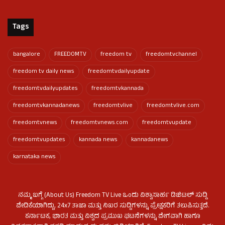
Tags
bangalore
FREEDOMTV
freedom tv
freedomtvchannel
freedom tv daily news
freedomtvdailyupdate
freedomtvdailyupdates
freedomtvkannada
freedomtvkannadanews
freedomtvlive
freedomtvlive.com
freedomtvnews
freedomtvnews.com
freedomtvupdate
freedomtvupdates
kannada news
kannadanews
karnataka news
ನಮ್ಮ ಬಗ್ಗೆ (About Us) Freedom TV Live ಒಂದು ವಿಶ್ವಾಸಾರ್ಹ ಡಿಜಿಟಲ್ ಸುದ್ದಿ
ವೇದಿಕೆಯಾಗಿದ್ದು, 24x7 ತಾಜಾ ಮತ್ತು ನಿಖರ ಸುದ್ದಿಗಳನ್ನು ಪ್ರೇಕ್ಷಕರಿಗೆ ತಲುಪಿಸುತ್ತದೆ.
ಕರ್ನಾಟಕ, ಭಾರತ ಮತ್ತು ವಿಶ್ವದ ಪ್ರಮುಖ ಘಟನೆಗಳನ್ನು ವೇಗವಾಗಿ ಹಾಗೂ