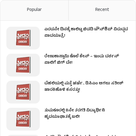
Popular
Recent
ಎರಡನೇ ದಿನಕ್ಕೆ ಕಾಲಿಟ್ಟ ಬಿಡದಿ ಟೌನ್​ಶಿಪ್ ವಿರುದ್ಧದ
ಪಾದಯಾತ್ರೆ!
ರೇಣುಕಾಸ್ವಾಮಿ ಕೊಲೆ‌ ಕೇಸ್​ – ಇಂದು ದರ್ಶನ್
ಪಾಲಿಗೆ ಬಿಗ್ ಡೇ!
ದೆಹಲಿಯಲ್ಲಿ ಮತ್ತೆ ಚರ್ಚೆ.. ಡಿಸಿಎಂ ಆಗಲು ಸತೀಶ್
ಜಾರಕಿಹೊಳಿ ಕಸರತ್ತು!
ತುಮಕೂರಲ್ಲಿ 8ನೇ ತರಗತಿ ವಿದ್ಯಾರ್ಥಿನಿ
ಹೃದಯಾಘಾತಕ್ಕೆ ಬಲಿ!