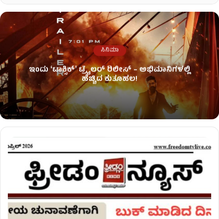
ಸಿನಿಮಾ
ಇಂದು ʻಟಾಕ್ಸಿಕ್ʼ ಟ್ರೈಲರ್ ರಿಲೀಸ್‌ – ಅಭಿಮಾನಿಗಳಲ್ಲಿ
ಹೆಚ್ಚಿದ ಕುತೂಹಲ!