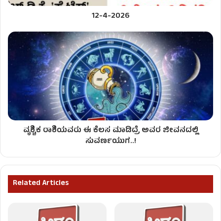
12-4-2026
ವೃಶ್ಚಿಕ ರಾಶಿಯವರು ಈ ಕೆಲಸ ಮಾಡಿದ್ರೆ ಅವರ ಜೀವನದಲ್ಲಿ
ಸುವರ್ಣಯುಗ..!
Related Articles