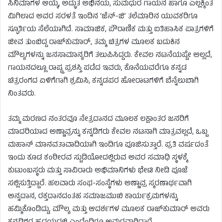
ಸಿನಿಮಾಗಳ ಆಯ್ಕೆ, ಅದ್ಭುತ ಅಭಿನಯ, ಸುಮಧುರ ಗಾಯನ ಹಾಗೂ ಎಲ್ಲಕ್ಕಿಂತ
ಮಿಗಿಲಾದ ಅವರ ಸರಳತೆ ಇಂದಿನ ‘ಜೆನ್-ಜಿ’ ತಲೆಮಾರಿನ ಯುವಕರಿಗೂ
ಸ್ಫೂರ್ತಿಯ ಸೆಲೆಯಾಗಿದೆ. ಸಾಮಾಜಿಕ, ಪೌರಾಣಿಕ ಮತ್ತು ಐತಿಹಾಸಿಕ ಪಾತ್ರಗಳಿಗೆ
ಜೀವ ತುಂಬಿದ್ದ ರಾಜ್‌ಕುಮಾರ್, ತಮ್ಮ ಚಿತ್ರಗಳ ಮೂಲಕ ಬದುಕಿನ
ಮೌಲ್ಯಗಳನ್ನು ಜನಸಾಮಾನ್ಯರಿಗೆ ತಲುಪಿಸಿದ್ದರು. ಕೇವಲ ನಟನೆಯಷ್ಟೇ ಅಲ್ಲದೆ,
ಗಾಯನದಲ್ಲೂ ರಾಷ್ಟ್ರ ಪ್ರಶಸ್ತಿ ಪಡೆದ ಇವರು, ಕೊನೆಯವರೆಗೂ ಕನ್ನಡ
ಚಿತ್ರರಂಗದ ಏಳಿಗೆಗಾಗಿ ಶ್ರಮಿಸಿ, ಕನ್ನಡಪರ ಹೋರಾಟಗಳಿಗೆ ಬೆನ್ನೆಲುಬಾಗಿ
ನಿಂತವರು.
ತಮ್ಮ ಮರಣದ ನಂತರವೂ ನೇತ್ರದಾನದ ಮೂಲಕ ಲಕ್ಷಾಂತರ ಜನರಿಗೆ
ಮಾದರಿಯಾದ ಅಣ್ಣಾವ್ರನ್ನು ಕನ್ನಡಿಗರು ಕೇವಲ ನಟನಾಗಿ ಮಾತ್ರವಲ್ಲದೆ, ಒಬ್ಬ
ಮಹಾನ್ ಮಾನವತಾವಾದಿಯಾಗಿ ಇಂದಿಗೂ ಪೂಜಿಸುತ್ತಾರೆ. ಪ್ರತಿ ವರ್ಷದಂತೆ
ಇಂದು ಕೂಡ ಕಂಠೀರವ ಸ್ಟುಡಿಯೋದಲ್ಲಿರುವ ಅವರ ಸಮಾಧಿ ಸ್ಥಳಕ್ಕೆ
ಕುಟುಂಬಸ್ಥರು ಮತ್ತು ಸಾವಿರಾರು ಅಭಿಮಾನಿಗಳು ಭೇಟಿ ನೀಡಿ ಪೂಜೆ
ಸಲ್ಲಿಸುತ್ತಿದ್ದಾರೆ. ಹಲವಾರು ಸಂಘ-ಸಂಸ್ಥೆಗಳು ಅಣ್ಣಾವ್ರ ಸ್ಮರಣಾರ್ಥವಾಗಿ
ಅನ್ನದಾನ, ರಕ್ತದಾನದಂತಹ ಸಮಾಜಮುಖಿ ಕಾರ್ಯಕ್ರಮಗಳನ್ನು
ಹಮ್ಮಿಕೊಂಡಿದ್ದು, ಮೌಲ್ಯ ಮತ್ತು ಆದರ್ಶಗಳ ಮೂಲಕ ರಾಜ್‌ಕುಮಾರ್ ಅವರು