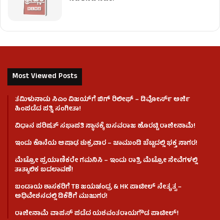
Most Viewed Posts
ತಮಿಳುನಾಡು ಸಿಎಂ ವಿಜಯ್‌ಗೆ ಬಿಗ್ ರಿಲೀಫ್ – ಡಿವೋರ್ಸ್ ಅರ್ಜಿ
ಹಿಂಪಡೆದ ಪತ್ನಿ ಸಂಗೀತಾ!
ವಿಧಾನ ಪರಿಷತ್ ಸಭಾಪತಿ ಸ್ಥಾನಕ್ಕೆ ಬಸವರಾಜ ಹೊರಟ್ಟಿ ರಾಜೀನಾಮೆ!
ಇಂದು ಕೊನೆಯ ಆಷಾಢ ಶುಕ್ರವಾರ – ಚಾಮುಂಡಿ ಬೆಟ್ಟದಲ್ಲಿ ಭಕ್ತ ಸಾಗರ!
ಮೆಟ್ರೋ ಪ್ರಯಾಣಿಕರೇ ಗಮನಿಸಿ – ಇಂದು ರಾತ್ರಿ ಮೆಟ್ರೋ ಸೇವೆಗಳಲ್ಲಿ
ತಾತ್ಕಾಲಿಕ ಬದಲಾವಣೆ!
ಬಂಡಾಯ ಶಾಸಕರಿಗೆ TB ಜಯಚಂದ್ರ & HK ಪಾಟೀಲ್ ನೇತೃತ್ವ –
ಅಧಿವೇಶನದಲ್ಲಿ ಡಿಕೆಶಿಗೆ ಮುಜುಗರ!
ರಾಜೀನಾಮೆ ವಾಪಸ್ ಪಡೆದ ಯಶವಂತರಾಯಗೌಡ ಪಾಟೀಲ್‌!