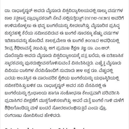
ಡಾ. ರಾಧಾಕೃಷ್ಣನ್ ಅವರು ಮೈಸೂರು ವಿಶ್ವವಿದ್ಯಾನಿಲಯದಲ್ಲಿ ನಾಲ್ಕು ವರ್ಷಗಳ
ಕಾಲ ತತ್ವಶಾಸ್ತ್ರ ಪ್ರಾಧ್ಯಾಪಕರಾಗಿ ಸೇವೆ ಸಲ್ಲಿಸುತ್ತಿದ್ದಾಗ (೧೯೧೮-೧೯೨೧) ಅವರಿಗೆ
ಉಳಿದುಕೊಳ್ಳಲು ಈ ಭವ್ಯ ಬಂಗಲೆಯನ್ನು ನೀಡಲಾಗಿತ್ತು. ಮೈಸೂರಿನ ಪ್ರಸಿದ್ಧ
ಕುಕ್ಕರಹಳ್ಳಿ ಕೆರೆಯ ಸಮೀಪವಿರುವ ಈ ಬಂಗಲೆ ನೂರಕ್ಕೂ ಹೆಚ್ಚು ವರ್ಷಗಳ
ಇತಿಹಾಸವನ್ನು ಹೊಂದಿದೆ. ಕಾಲಕ್ರಮೇಣ ಈ ಬಂಗಲೆ ೨೦೧೩ರ ಅವಧಿಯಲ್ಲಿ
ತೀವ್ರ ಶಿಥಿಲಾವಸ್ಥೆ ತಲುಪಿತ್ತು. ಆಗ ಪ್ರಮುಖ ಶಿಕ್ಷಣ ತಜ್ಞ ಡಾ. ಎಂ.ಆರ್.
ದೊರೆಸ್ವಾಮಿ ಅವರು ಮೈಸೂರು ವಿಶ್ವವಿದ್ಯಾಲಯಕ್ಕೆ ಪತ್ರ ಬರೆದು, ಈ ಐತಿಹಾಸಿಕ
ಸ್ಮಾರಕವನ್ನು ಪುನರುಜ್ಜೀವನಗೊಳಿಸುವಂತೆ ವಿನಂತಿಸಿದ್ದರು. ಎಚ್ಚೆತ್ತ ಮೈಸೂರು
ವಿವಿಯು ದಾನಿಗಳ ನೆರವಿನೊಂದಿಗೆ ಸುಮಾರು ೫೪ ಲಕ್ಷ ರೂ. ವೆಚ್ಚದಲ್ಲಿ
ಎರಡು ಅಂತಸ್ತಿನ ಈ ಪಾರಂಪರಿಕ ಶೈಲಿಯ ಬಂಗಲೆಯನ್ನು ಯಥಾಸ್ಥಿತಿಯಲ್ಲಿ
ನವೀಕರಿಸಿತ್ತು.ಬಳಿಕ ಡಾ. ರಾಧಾಕೃಷ್ಣನ್ ಅವರ ಸವಿ ನೆನಪಿನಲ್ಲಿ ಈ
ಬಂಗಲೆಯನ್ನು ಗ್ರಂಥಾಲಯ ಹಾಗೂ ಸಂಶೋಧನಾ ಕೇಂದ್ರವಾಗಿ ಪರಿವರ್ತಿಸಿ
ಪ್ರವಾಸಿಗರ ವೀಕ್ಷಣೆಗೆ ಮುಕ್ತಗೊಳಿಸಲಾಗಿತ್ತು. ಆದರೆ ಮತ್ತೆ ಬಂಗಲೆ ಗಾಳಿ ಮಳೆಗೆ
ಶಿಥಿಲಗೊಂಡಿದ್ದು ಮಳೆ ಬಂದರೆ ಸೋರಲಾರಂಭಿಸುತ್ತದೆ ಎಂದು ಪ್ರೊ.
ರಂಗರಾಜು ನೋವಿನಿಂದ ಹೇಳಿದರು.