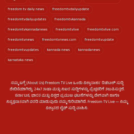
freedom tv daily news
freedomtvdailyupdate
freedomtvdailyupdates
freedomtvkannada
freedomtvkannadanews
freedomtvlive
freedomtvlive.com
freedomtvnews
freedomtvnews.com
freedomtvupdate
freedomtvupdates
kannada news
kannadanews
karnataka news
ನಮ್ಮ ಬಗ್ಗೆ (About Us) Freedom TV Live ಒಂದು ವಿಶ್ವಾಸಾರ್ಹ ಡಿಜಿಟಲ್ ಸುದ್ದಿ
ವೇದಿಕೆಯಾಗಿದ್ದು, 24x7 ತಾಜಾ ಮತ್ತು ನಿಖರ ಸುದ್ದಿಗಳನ್ನು ಪ್ರೇಕ್ಷಕರಿಗೆ ತಲುಪಿಸುತ್ತದೆ.
ಕರ್ನಾಟಕ, ಭಾರತ ಮತ್ತು ವಿಶ್ವದ ಪ್ರಮುಖ ಘಟನೆಗಳನ್ನು ವೇಗವಾಗಿ ಹಾಗೂ
ನಿಷ್ಪಕ್ಷಪಾತವಾಗಿ ವರದಿ ಮಾಡುವುದು ನಮ್ಮ ಗುರಿಯಾಗಿದೆ. Freedom TV Live — ನಿಮ್ಮ
ವಿಶ್ವಾಸದ ಲೈವ್ ಸುದ್ದಿ ವಾಹಿನಿ.