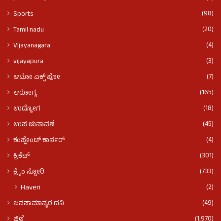
(98)
Sports
(20)
Tamil nadu
(4)
VIjayanagara
(3)
vijayapura
(7)
ಆಟೋ ಎಕ್ಸ್ ಪೋ
(165)
ಆರೋಗ್ಯ
(18)
ಉದ್ಯೋಗ
(45)
ಉಪ ಚುನಾವಣೆ
(4)
ಕಂಪ್ಲೇಂಟ್ ಕಾರ್ನರ್
(301)
ಕ್ರಿಕೆಟ್
(733)
ಕ್ರೈಂ ಸ್ಟೋರಿ
(2)
Haveri
(49)
ಜನಸಾಮಾನ್ಯರ ದನಿ
(1,970)
ಜಿಲ್ಲೆ