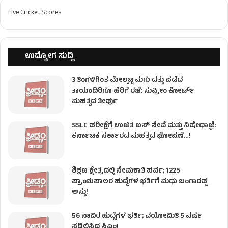
Live Cricket Scores
ಉದ್ಯೋಗ ಸುದ್ದಿ
3 ತಿಂಗಳಿಗಿಂತ ಮೇಲ್ಪಟ್ಟ ಮಗು ದತ್ತು ಪಡೆದ
ತಾಯಂದಿರಿಗೂ ಹೆರಿಗೆ ರಜೆ: ಸುಪ್ರೀಂ ಕೋರ್ಟ್
ಮಹತ್ವದ ತೀರ್ಪು
SSLC ಪರೀಕ್ಷೆಗೆ ಉಚಿತ ಬಸ್ ಸೇವೆ ಮತ್ತು ನಿಷೇಧಾಜ್ಞೆ:
ಕರ್ನಾಟಕ ಸರ್ಕಾರದ ಮಹತ್ವದ ಘೋಷಣೆ…!
ಶಿಕ್ಷಣ ಕ್ಷೇತ್ರದಲ್ಲಿ ನೇಮಕಾತಿ ಪರ್ವ; 1225
ಪ್ರಾಂಶುಪಾಲರ ಹುದ್ದೆಗಳ ಭರ್ತಿಗೆ ಮಧು ಬಂಗಾರಪ್ಪ
ಅಸ್ತು!
56 ಸಾವಿರ ಹುದ್ದೆಗಳ ಭರ್ತಿ; ವಯೋಮಿತಿ 5 ವರ್ಷ
ಸಡಿಲಿಸಿದ ಸಿಎಂ!