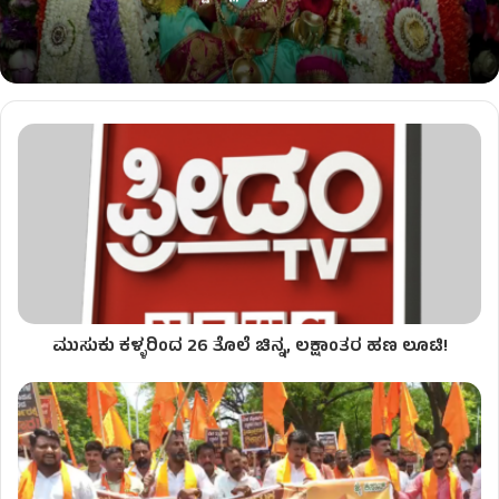
ಮುಸುಕು ಕಳ್ಳರಿಂದ 26 ತೊಲೆ ಚಿನ್ನ, ಲಕ್ಷಾಂತರ ಹಣ ಲೂಟಿ!