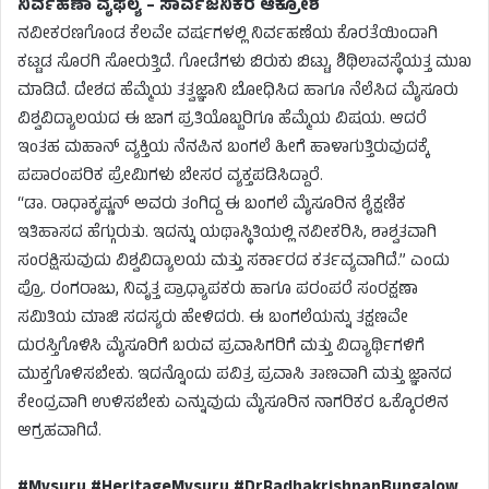
ನಿರ್ವಹಣಾ ವೈಫಲ್ಯ – ಸಾರ್ವಜನಿಕರ ಆಕ್ರೋಶ
ನವೀಕರಣಗೊಂಡ ಕೆಲವೇ ವರ್ಷಗಳಲ್ಲಿ ನಿರ್ವಹಣೆಯ ಕೊರತೆಯಿಂದಾಗಿ
ಕಟ್ಟಡ ಸೊರಗಿ ಸೋರುತ್ತಿದೆ. ಗೋಡೆಗಳು ಬಿರುಕು ಬಿಟ್ಟು, ಶಿಥಿಲಾವಸ್ಥೆಯತ್ತ ಮುಖ
ಮಾಡಿದೆ. ದೇಶದ ಹೆಮ್ಮೆಯ ತತ್ವಜ್ಞಾನಿ ಬೋಧಿಸಿದ ಹಾಗೂ ನೆಲೆಸಿದ ಮೈಸೂರು
ವಿಶ್ವವಿದ್ಯಾಲಯದ ಈ ಜಾಗ ಪ್ರತಿಯೊಬ್ಬರಿಗೂ ಹೆಮ್ಮೆಯ ವಿಷಯ. ಆದರೆ
ಇಂತಹ ಮಹಾನ್ ವ್ಯಕ್ತಿಯ ನೆನಪಿನ ಬಂಗಲೆ ಹೀಗೆ ಹಾಳಾಗುತ್ತಿರುವುದಕ್ಕೆ
ಪಪಾರಂಪರಿಕ ಪ್ರೇಮಿಗಳು ಬೇಸರ ವ್ಯಕ್ತಪಡಿಸಿದ್ದಾರೆ.
“ಡಾ. ರಾಧಾಕೃಷ್ಣನ್ ಅವರು ತಂಗಿದ್ದ ಈ ಬಂಗಲೆ ಮೈಸೂರಿನ ಶೈಕ್ಷಣಿಕ
ಇತಿಹಾಸದ ಹೆಗ್ಗುರುತು. ಇದನ್ನು ಯಥಾಸ್ಥಿತಿಯಲ್ಲಿ ನವೀಕರಿಸಿ, ಶಾಶ್ವತವಾಗಿ
ಸಂರಕ್ಷಿಸುವುದು ವಿಶ್ವವಿದ್ಯಾಲಯ ಮತ್ತು ಸರ್ಕಾರದ ಕರ್ತವ್ಯವಾಗಿದೆ.” ಎಂದು
ಪ್ರೊ. ರಂಗರಾಜು, ನಿವೃತ್ತ ಪ್ರಾಧ್ಯಾಪಕರು ಹಾಗೂ ಪರಂಪರೆ ಸಂರಕ್ಷಣಾ
ಸಮಿತಿಯ ಮಾಜಿ ಸದಸ್ಯರು ಹೇಳಿದರು. ಈ ಬಂಗಲೆಯನ್ನು ತಕ್ಷಣವೇ
ದುರಸ್ತಿಗೊಳಿಸಿ ಮೈಸೂರಿಗೆ ಬರುವ ಪ್ರವಾಸಿಗರಿಗೆ ಮತ್ತು ವಿದ್ಯಾರ್ಥಿಗಳಿಗೆ
ಮುಕ್ತಗೊಳಿಸಬೇಕು. ಇದನ್ನೊಂದು ಪವಿತ್ರ ಪ್ರವಾಸಿ ತಾಣವಾಗಿ ಮತ್ತು ಜ್ಞಾನದ
ಕೇಂದ್ರವಾಗಿ ಉಳಿಸಬೇಕು ಎನ್ನುವುದು ಮೈಸೂರಿನ ನಾಗರಿಕರ ಒಕ್ಕೊರಲಿನ
ಆಗ್ರಹವಾಗಿದೆ.
#Mysuru #HeritageMysuru #DrRadhakrishnanBungalow