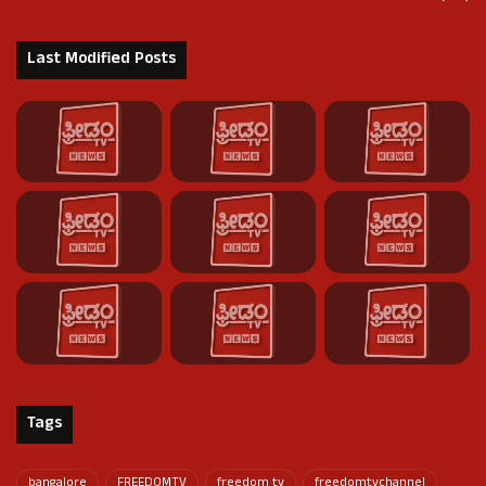
Last Modified Posts
Tags
bangalore
FREEDOMTV
freedom tv
freedomtvchannel