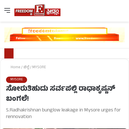
Home
/
ಜಿಲ್ಲೆ
/
MYSORE
MYSORE
ಸೋರುತಿಹುದು ಸರ್ವಪಲ್ಲಿ ರಾಧಾಕೃಷ್ಣನ್
ಬಂಗಲೆ!
S.Radhakrishnan bunglow leakage in Mysore urges for
rennovation