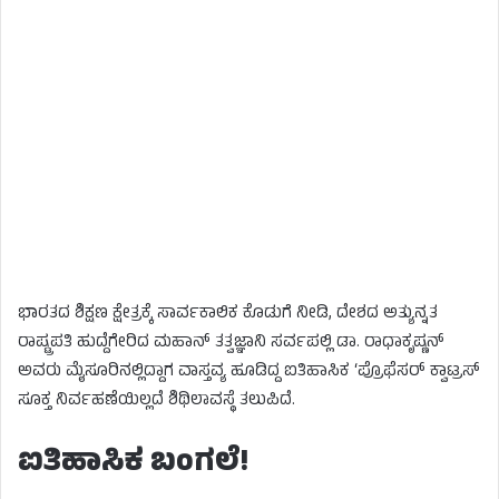
ಭಾರತದ ಶಿಕ್ಷಣ ಕ್ಷೇತ್ರಕ್ಕೆ ಸಾರ್ವಕಾಲಿಕ ಕೊಡುಗೆ ನೀಡಿ, ದೇಶದ ಅತ್ಯುನ್ನತ
ರಾಷ್ಟ್ರಪತಿ ಹುದ್ದೆಗೇರಿದ ಮಹಾನ್ ತತ್ವಜ್ಞಾನಿ ಸರ್ವಪಲ್ಲಿ ಡಾ. ರಾಧಾಕೃಷ್ಣನ್
ಅವರು ಮೈಸೂರಿನಲ್ಲಿದ್ದಾಗ ವಾಸ್ತವ್ಯ ಹೂಡಿದ್ದ ಐತಿಹಾಸಿಕ ‘ಪ್ರೊಫೆಸರ್ ಕ್ವಾಟ್ರಸ್
ಸೂಕ್ತ ನಿರ್ವಹಣೆಯಿಲ್ಲದೆ ಶಿಥಿಲಾವಸ್ಥೆ ತಲುಪಿದೆ.
ಐತಿಹಾಸಿಕ ಬಂಗಲೆ!