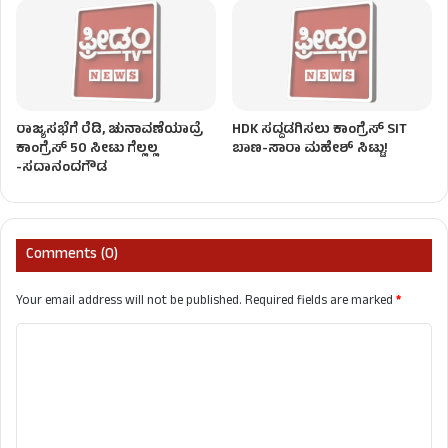
ರಾಜ್ಯಸಭೆಗೆ ರೆಡಿ, ಚುನಾವಣೆಯಾದ್ರೆ
HDK ಸದ್ದಡಗಿಸಲು ಕಾಂಗ್ರೆಸ್ SIT
ಕಾಂಗ್ರೆಸ್‌ 50 ಸೀಟು ಗೆಲ್ಲಲ್ಲ
ಬಾಣ-ಸಾರಾ ಮಹೇಶ್ ಸಿಟ್ಟು!
-ಸದಾನಂದಗೌಡ
Comments (0)
Your email address will not be published.
Required fields are marked
*
C
o
m
m