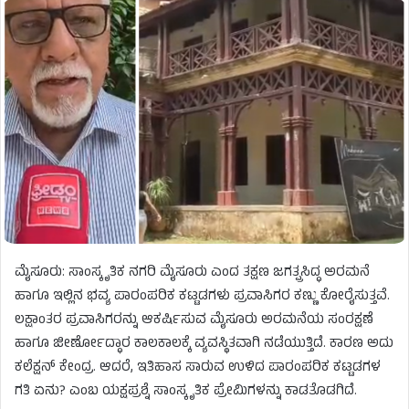
ಮೈಸೂರು: ಸಾಂಸ್ಕೃತಿಕ ನಗರಿ ಮೈಸೂರು ಎಂದ ತಕ್ಷಣ ಜಗತ್ಪ್ರಸಿದ್ಧ ಅರಮನೆ
ಹಾಗೂ ಇಲ್ಲಿನ ಭವ್ಯ ಪಾರಂಪರಿಕ ಕಟ್ಟಡಗಳು ಪ್ರವಾಸಿಗರ ಕಣ್ಣು ಕೋರೈಸುತ್ತವೆ.
ಲಕ್ಷಾಂತರ ಪ್ರವಾಸಿಗರನ್ನು ಆಕರ್ಷಿಸುವ ಮೈಸೂರು ಅರಮನೆಯ ಸಂರಕ್ಷಣೆ
ಹಾಗೂ ಜೀರ್ಣೋದ್ಧಾರ ಕಾಲಕಾಲಕ್ಕೆ ವ್ಯವಸ್ಥಿತವಾಗಿ ನಡೆಯುತ್ತಿದೆ. ಕಾರಣ ಅದು
ಕಲೆಕ್ಷನ್ ಕೇಂದ್ರ. ಆದರೆ, ಇತಿಹಾಸ ಸಾರುವ ಉಳಿದ ಪಾರಂಪರಿಕ ಕಟ್ಟಡಗಳ
ಗತಿ ಏನು? ಎಂಬ ಯಕ್ಷಪ್ರಶ್ನೆ ಸಾಂಸ್ಕೃತಿಕ ಪ್ರೇಮಿಗಳನ್ನು ಕಾಡತೊಡಗಿದೆ.