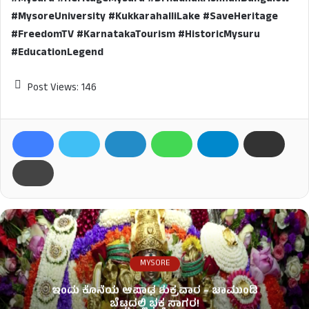
#MysoreUniversity #KukkarahalliLake #SaveHeritage
#FreedomTV #KarnatakaTourism #HistoricMysuru
#EducationLegend
Post Views:
146
MYSORE
ಇಂದು ಕೊನೆಯ ಆಷಾಢ ಶುಕ್ರವಾರ – ಚಾಮುಂಡಿ
ಬೆಟ್ಟದಲ್ಲಿ ಭಕ್ತ ಸಾಗರ!