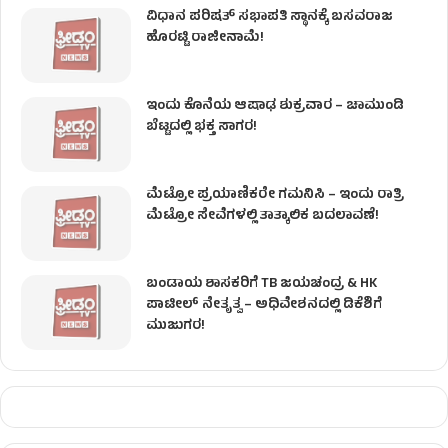
ವಿಧಾನ ಪರಿಷತ್ ಸಭಾಪತಿ ಸ್ಥಾನಕ್ಕೆ ಬಸವರಾಜ
ಹೊರಟ್ಟಿ ರಾಜೀನಾಮೆ!
ಇಂದು ಕೊನೆಯ ಆಷಾಢ ಶುಕ್ರವಾರ – ಚಾಮುಂಡಿ
ಬೆಟ್ಟದಲ್ಲಿ ಭಕ್ತ ಸಾಗರ!
ಮೆಟ್ರೋ ಪ್ರಯಾಣಿಕರೇ ಗಮನಿಸಿ – ಇಂದು ರಾತ್ರಿ
ಮೆಟ್ರೋ ಸೇವೆಗಳಲ್ಲಿ ತಾತ್ಕಾಲಿಕ ಬದಲಾವಣೆ!
ಬಂಡಾಯ ಶಾಸಕರಿಗೆ TB ಜಯಚಂದ್ರ & HK
ಪಾಟೀಲ್ ನೇತೃತ್ವ – ಅಧಿವೇಶನದಲ್ಲಿ ಡಿಕೆಶಿಗೆ
ಮುಜುಗರ!