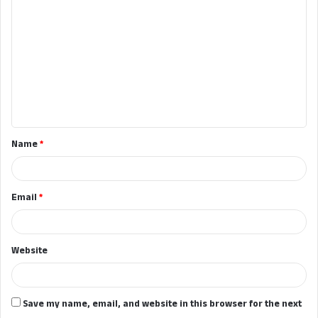
o
m
m
e
n
t
Name
*
*
Email
*
Website
Save my name, email, and website in this browser for the next