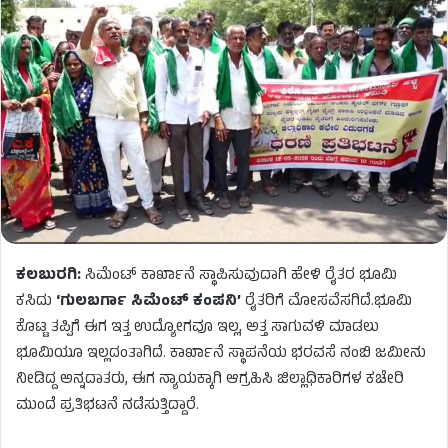
ಕಲಬುರಗಿ:
ಸಿಮೆಂಟ್ ಕಾರ್ಖಾನೆ ಸ್ಥಾಪಿಸುವುದಾಗಿ ಹೇಳಿ ರೈತರ ಭೂಮಿ
ಕಸಿದು
‘ಗುಲಬರ್ಗಾ ಸಿಮೆಂಟ್ ಕಂಪನಿ’
ರೈತರಿಗೆ ಮೋಸವೆಸಗಿದೆ.ಭೂಮಿ
ಕೊಟ್ಟ ತಪ್ಪಿಗೆ ಈಗ ಇತ್ತ ಉದ್ಯೋಗವೂ ಇಲ್ಲ, ಅತ್ತ ಸಾಗುವಳಿ ಮಾಡಲು
ಭೂಮಿಯೂ ಇಲ್ಲದಂತಾಗಿದೆ. ಕಾರ್ಖಾನೆ ಸ್ಥಾಪನೆಯ ಭರವಸೆ ನಂಬಿ ಜಮೀನು
ನೀಡಿದ್ದ ಅನ್ನದಾತರು, ಈಗ ನ್ಯಾಯಕ್ಕಾಗಿ ಆಗ್ರಹಿಸಿ ಜಿಲ್ಲಾಧಿಕಾರಿಗಳ ಕಚೇರಿ
ಮುಂದೆ ಪ್ರತಿಭಟನೆ ನಡೆಸುತ್ತಿದ್ದಾರೆ.