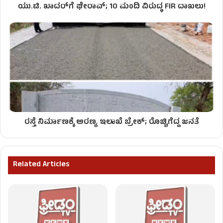
ಯು.ಟಿ. ಖಾದರ್‌ಗೆ ಘೇರಾವ್; 10 ಮಂದಿ ವಿರುದ್ಧ FIR ದಾಖಲು!
ರಸ್ತೆ ನಿರ್ಮಾಣಕ್ಕೆ ಅರಣ್ಯ ಇಲಾಖೆ ಬ್ರೇಕ್; ರೊಚ್ಚಿಗೆದ್ದ ಜನತೆ
Related Articles