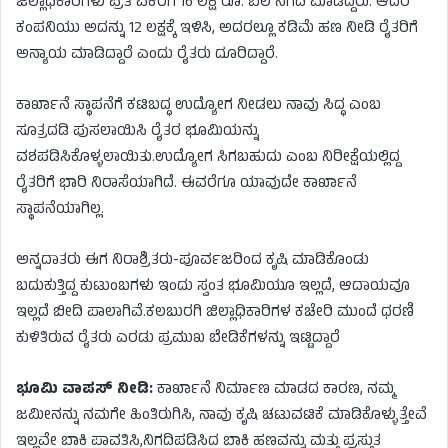
ಜಿಲ್ಲಾಧಿಕಾರಿಗಳು ಪ್ರತಿ ಎಕರೆಗೆ 16 ಲಕ್ಷ ರೂ. ಬೆಲೆ ನಿಗದಿ ಮಾಡಿದ್ದರು. ಆದರೆ
ಕಂಪನಿಯು ಅದನ್ನು 12 ಲಕ್ಷಕ್ಕೆ ಇಳಿಸಿ, ಅದರಲ್ಲೂ ಕಡಿಮೆ ಹಣ ನೀಡಿ ರೈತರಿಗೆ
ಅನ್ಯಾಯ ಮಾಡಿದ್ದಾರೆ ಎಂದು ರೈತರು ದೂರಿದ್ದಾರೆ.
ಕಾರ್ಖಾನೆ ಸ್ಥಾಪನೆಗೆ ಕಟಿಬದ್ಧ ಉದ್ಯೋಗ ನೀಡಲು ನಾವು ಸಿದ್ಧ ಎಂಬ
ಸೂತ್ರದಡಿ ಪುಸಲಾಯಿಸಿ ರೈತರ ಭೂಮಿಯನ್ನು
ವಶಪಡಿಸಿಕೊಳ್ಳಲಾಯಿತು.ಉದ್ಯೋಗ ಸಿಗಬಹುದು ಎಂಬ ನಿರೀಕ್ಷೆಯಲ್ಲಿದ್ದ
ರೈತರಿಗೆ ಭಾರಿ ನಿರಾಸೆಯಾಗಿದೆ. ಈವರೆಗೂ ಯಾವುದೇ ಕಾರ್ಖಾನೆ
ಸ್ಥಾಪನೆಯಾಗಿಲ್ಲ.
ಅನ್ನದಾತರು ಈಗ ನಿರಾಶ್ರಿತರು-ಪೂರ್ವಜರಿಂದ ಕೃಷಿ ಮಾಡಿಕೊಂಡು
ಬದುಕುತ್ತಿದ್ದ ಕುಟುಂಬಗಳು ಇಂದು ಸ್ವಂತ ಭೂಮಿಯೂ ಇಲ್ಲದೆ, ಆದಾಯವೂ
ಇಲ್ಲದೆ ಬೀದಿ ಪಾಲಾಗಿವೆ.ಕಲಬುರಗಿ ಜಿಲ್ಲಾಧಿಕಾರಿಗಳ ಕಚೇರಿ ಮುಂದೆ ಧರಣಿ
ಕುಳಿತಿರುವ ರೈತರು ಎರಡು ಪ್ರಮುಖ ಬೇಡಿಕೆಗಳನ್ನು ಇಟ್ಟಿದ್ದಾರೆ
ಭೂಮಿ ವಾಪಸ್ ನೀಡಿ:
ಕಾರ್ಖಾನೆ ನಿರ್ಮಾಣ ಮಾಡದ ಕಾರಣ, ನಮ್ಮ
ಜಮೀನನ್ನು ನಮಗೇ ಹಿಂತಿರುಗಿಸಿ, ನಾವು ಕೃಷಿ ಚಟುವಟಿಕೆ ಮಾಡಿಕೊಳ್ಳುತ್ತೇವೆ
ಇಲ್ಲವೇ ಬಾಕಿ ಪಾವತಿಸಿ,ನಿಗದಿಪಡಿಸಿದ ಬಾಕಿ ಹಣವನ್ನು ಮತ್ತು ಪ್ರಸ್ತುತ