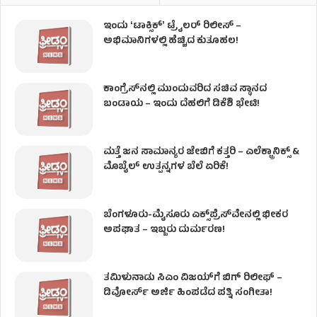
ಇಂದು ʻಟಾಕ್ಸಿಕ್ʼ ಟ್ರೈಲರ್ ರಿಲೀಸ್‌ –
ಅಭಿಮಾನಿಗಳಲ್ಲಿ ಹೆಚ್ಚಿದ ಕುತೂಹಲ!
ಕಾಂಗ್ರೆಸ್​ನಲ್ಲಿ ಮುಂದುವರಿದ ಸಚಿವ ಸ್ಥಾನದ
ಬಂಡಾಯ – ಇಂದು ದೆಹಲಿಗೆ ಡಿಕೆಶಿ ಭೇಟಿ!
ಮತ್ತೆ ಜನ ಸಾಮಾನ್ಯರ ಜೇಬಿಗೆ ಕತ್ತರಿ – ಎಲೆಕ್ಟ್ರಾನಿಕ್ಸ್ &
ಮೊಬೈಲ್ ಉತ್ಪನ್ನಗಳ ಬೆಲೆ ಏರಿಕೆ!
ಬೆಂಗಳೂರು-ಮೈಸೂರು ಎಕ್ಸ್‌ಪ್ರೆಸ್‌ವೇನಲ್ಲಿ ಭೀಕರ
ಅಪಘಾತ – ಇಬ್ಬರು ದುರ್ಮರಣ!
ತಮಿಳುನಾಡು ಸಿಎಂ ವಿಜಯ್‌ಗೆ ಬಿಗ್ ರಿಲೀಫ್ –
ಡಿವೋರ್ಸ್ ಅರ್ಜಿ ಹಿಂಪಡೆದ ಪತ್ನಿ ಸಂಗೀತಾ!