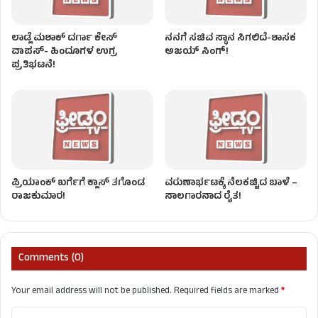
ಲಾಡ್ಲೆ ಮಶಾಕ್ ದರ್ಗಾ ಕೇಸ್
ನನಗೆ ಸಚಿವ ಸ್ಥಾನ ಸಿಗಲಿದೆ-ಶಾಸಕ
ವಾಪಸ್- ಹಿಂದೂಗಳ ಉಗ್ರ
ಅಜಯ್ ಸಿಂಗ್!
ಪ್ರತಿಭಟನೆ!
ಪ್ರಿಯಾಂಕ್ ಖರ್ಗೆಗೆ ಕ್ಲಾಸ್ ತಗೊಂಡ
ವರುಣಾರ್ಭಟಕ್ಕೆ ನೆಲಕಚ್ಚಿದ ಬಾಳೆ –
ರಾಜಕುಮಾರ!
ಸಾಲಗಾರನಾದ ರೈತ!
Comments (0)
Your email address will not be published.
Required fields are marked
*
C