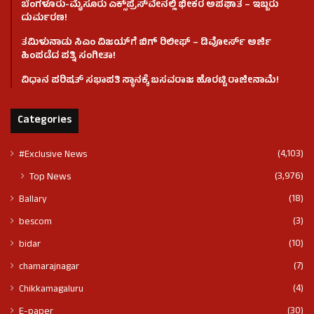
ಬೆಂಗಳೂರು-ಮೈಸೂರು ಎಕ್ಸ್‌ಪ್ರೆಸ್‌ವೇನಲ್ಲಿ ಭೀಕರ ಅಪಘಾತ – ಇಬ್ಬರು
ದುರ್ಮರಣ!
ತಮಿಳುನಾಡು ಸಿಎಂ ವಿಜಯ್‌ಗೆ ಬಿಗ್ ರಿಲೀಫ್ – ಡಿವೋರ್ಸ್ ಅರ್ಜಿ
ಹಿಂಪಡೆದ ಪತ್ನಿ ಸಂಗೀತಾ!
ವಿಧಾನ ಪರಿಷತ್ ಸಭಾಪತಿ ಸ್ಥಾನಕ್ಕೆ ಬಸವರಾಜ ಹೊರಟ್ಟಿ ರಾಜೀನಾಮೆ!
Categories
(4,103)
#Exclusive News
(3,976)
Top News
(18)
Ballary
(3)
bescom
(10)
bidar
(7)
chamarajnagar
(4)
Chikkamagaluru
(30)
E-paper