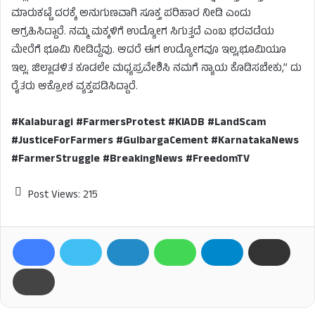
ಮಾರುಕಟ್ಟೆ ದರಕ್ಕೆ ಅನುಗುಣವಾಗಿ ಸೂಕ್ತ ಪರಿಹಾರ ನೀಡಿ ಎಂದು
ಆಗ್ರಹಿಸಿದ್ದಾರೆ. ನಮ್ಮ ಮಕ್ಕಳಿಗೆ ಉದ್ಯೋಗ ಸಿಗುತ್ತದೆ ಎಂಬ ಭರವಡೆಯ
ಮೇರೆಗೆ ಭೂಮಿ ನೀಡಿದ್ದೆವು. ಆದರೆ ಈಗ ಉದ್ಯೋಗವೂ ಇಲ್ಲ,ಭೂಮಿಯೂ
ಇಲ್ಲ. ಜಿಲ್ಲಾಡಳಿತ ಕೂಡಲೇ ಮಧ್ಯಪ್ರವೇಶಿಸಿ ನಮಗೆ ನ್ಯಾಯ ಕೊಡಿಸಬೇಕು,” ದು
ರೈತರು ಆಕ್ರೋಶ ವ್ಯಕ್ತಪಡಿಸಿದ್ದಾರೆ.
#Kalaburagi #FarmersProtest #KIADB #LandScam
#JusticeForFarmers #GulbargaCement #KarnatakaNews
#FarmerStruggle #BreakingNews #FreedomTV
Post Views:
215