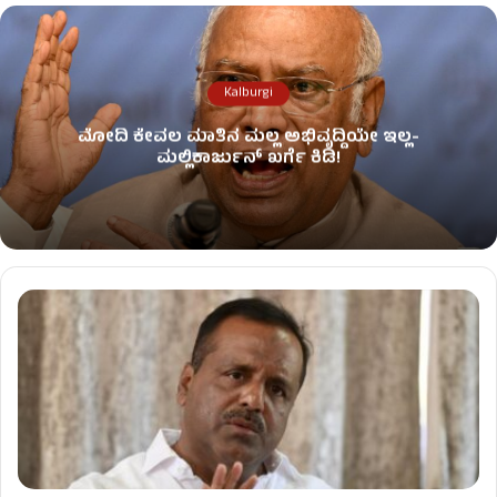
Kalburgi
ಮೋದಿ ಕೇವಲ ಮಾತಿನ ಮಲ್ಲ ಅಭಿವೃದ್ದಿಯೇ ಇಲ್ಲ-
ಮಲ್ಲಿಕಾರ್ಜುನ್ ಖರ್ಗೆ ಕಿಡಿ!