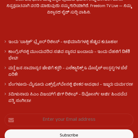
ಕರ್ನಾಟಕ, ಭಾರತ ಮತ್ತು ವಿಶ್ವದ ಪ್ರಮುಖ ಘಟನೆಗಳನ್ನು ವೇಗವಾಗಿ ಹಾಗೂ
ನಿಷ್ಪಕ್ಷಪಾತವಾಗಿ ವರದಿ ಮಾಡುವುದು ನಮ್ಮ ಗುರಿಯಾಗಿದೆ. Freedom TV Live — ನಿಮ್ಮ
ವಿಶ್ವಾಸದ ಲೈವ್ ಸುದ್ದಿ ವಾಹಿನಿ.
ಇಂದು ʻಟಾಕ್ಸಿಕ್ʼ ಟ್ರೈಲರ್ ರಿಲೀಸ್‌ – ಅಭಿಮಾನಿಗಳಲ್ಲಿ ಹೆಚ್ಚಿದ ಕುತೂಹಲ!
ಕಾಂಗ್ರೆಸ್​ನಲ್ಲಿ ಮುಂದುವರಿದ ಸಚಿವ ಸ್ಥಾನದ ಬಂಡಾಯ – ಇಂದು ದೆಹಲಿಗೆ ಡಿಕೆಶಿ
ಭೇಟಿ!
ಮತ್ತೆ ಜನ ಸಾಮಾನ್ಯರ ಜೇಬಿಗೆ ಕತ್ತರಿ – ಎಲೆಕ್ಟ್ರಾನಿಕ್ಸ್ & ಮೊಬೈಲ್ ಉತ್ಪನ್ನಗಳ ಬೆಲೆ
ಏರಿಕೆ!
ಬೆಂಗಳೂರು-ಮೈಸೂರು ಎಕ್ಸ್‌ಪ್ರೆಸ್‌ವೇನಲ್ಲಿ ಭೀಕರ ಅಪಘಾತ – ಇಬ್ಬರು ದುರ್ಮರಣ!
ತಮಿಳುನಾಡು ಸಿಎಂ ವಿಜಯ್‌ಗೆ ಬಿಗ್ ರಿಲೀಫ್ – ಡಿವೋರ್ಸ್ ಅರ್ಜಿ ಹಿಂಪಡೆದ
ಪತ್ನಿ ಸಂಗೀತಾ!