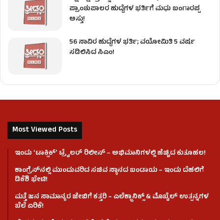
ಪ್ರಾಂಶುಪಾಲರ ಹುದ್ದೆಗಳ ಭರ್ತಿಗೆ ಮಧು ಬಂಗಾರಪ್ಪ
ಅಸ್ತು!
56 ಸಾವಿರ ಹುದ್ದೆಗಳ ಭರ್ತಿ; ವಯೋಮಿತಿ 5 ವರ್ಷ
ಸಡಿಲಿಸಿದ ಸಿಎಂ!
Most Viewed Posts
ಇಂದು ʻಟಾಕ್ಸಿಕ್ʼ ಟ್ರೈಲರ್ ರಿಲೀಸ್‌ – ಅಭಿಮಾನಿಗಳಲ್ಲಿ ಹೆಚ್ಚಿದ ಕುತೂಹಲ!
ಕಾಂಗ್ರೆಸ್​ನಲ್ಲಿ ಮುಂದುವರಿದ ಸಚಿವ ಸ್ಥಾನದ ಬಂಡಾಯ – ಇಂದು ದೆಹಲಿಗೆ
ಡಿಕೆಶಿ ಭೇಟಿ!
ಮತ್ತೆ ಜನ ಸಾಮಾನ್ಯರ ಜೇಬಿಗೆ ಕತ್ತರಿ – ಎಲೆಕ್ಟ್ರಾನಿಕ್ಸ್ & ಮೊಬೈಲ್ ಉತ್ಪನ್ನಗಳ
ಬೆಲೆ ಏರಿಕೆ!