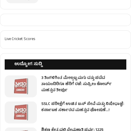
Live Cricket Scores
ಉದ್ಯೋಗ ಸುದ್ದಿ
3 ತಿಂಗಳಿಗಿಂತ ಮೇಲ್ಪಟ್ಟ ಮಗು ದತ್ತು ಪಡೆದ
ತಾಯಂದಿರಿಗೂ ಹೆರಿಗೆ ರಜೆ: ಸುಪ್ರೀಂ ಕೋರ್ಟ್
ಮಹತ್ವದ ತೀರ್ಪು
SSLC ಪರೀಕ್ಷೆಗೆ ಉಚಿತ ಬಸ್ ಸೇವೆ ಮತ್ತು ನಿಷೇಧಾಜ್ಞೆ:
ಕರ್ನಾಟಕ ಸರ್ಕಾರದ ಮಹತ್ವದ ಘೋಷಣೆ…!
ಶಿಕ್ಷಣ ಕ್ಷೇತ್ರದಲ್ಲಿ ನೇಮಕಾತಿ ಪರ್ವ; 1225