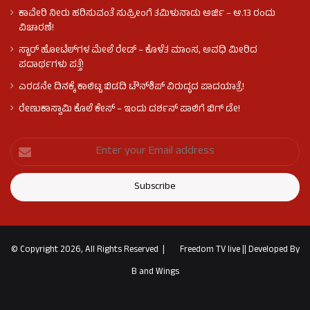
ಕಾವೇರಿ ನೀರು ಹರಿಸುವಂತೆ ಸುಪ್ರೀಂಗೆ ತಮಿಳುನಾಡು ಅರ್ಜಿ – ಆ.13 ರಂದು
ವಿಚಾರಣೆ!
ಸ್ಟಾರ್ ಹೋಟೆಲ್​​​ಗಳ ಮೇಲೆ ರೇಡ್ – ಕೊಳೆತ ಮಾಂಸ, ಅವಧಿ ಮೀರಿದ
ಪದಾರ್ಥಗಳು ಪತ್ತೆ!
ಎರಡನೇ ದಿನಕ್ಕೆ ಕಾಲಿಟ್ಟ ಬಿಡದಿ ಟೌನ್​ಶಿಪ್ ವಿರುದ್ಧದ ಪಾದಯಾತ್ರೆ!
ರೇಣುಕಾಸ್ವಾಮಿ ಕೊಲೆ‌ ಕೇಸ್​ – ಇಂದು ದರ್ಶನ್ ಪಾಲಿಗೆ ಬಿಗ್ ಡೇ!
© Copyright 2026, All Rights Reserved |
Freedom TV live
||
Developed By
B and Wings