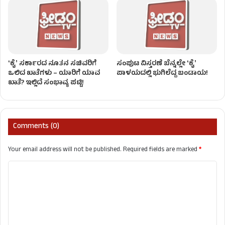
ʻಕೈʼ ಸರ್ಕಾರದ ನೂತನ ಸಚಿವರಿಗೆ
ಸಂಪುಟ ವಿಸ್ತರಣೆ ಬೆನ್ನಲ್ಲೇ ʻಕೈʼ
ಒಲಿದ ಖಾತೆಗಳು – ಯಾರಿಗೆ ಯಾವ
ಪಾಳಯದಲ್ಲಿ ಭುಗಿಲೆದ್ದ ಬಂಡಾಯ!
ಖಾತೆ? ಇಲ್ಲಿದೆ ಸಂಭಾವ್ಯ ಪಟ್ಟಿ!
Comments (0)
Your email address will not be published.
Required fields are marked
*
C
o
m
m