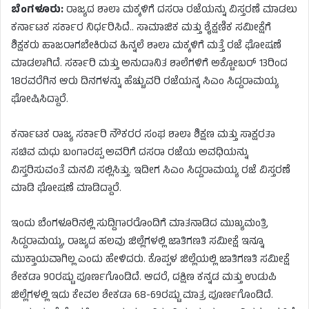
ಬೆಂಗಳೂರು:
ರಾಜ್ಯದ ಶಾಲಾ ಮಕ್ಕಳಿಗೆ ದಸರಾ ರಜೆಯನ್ನು ವಿಸ್ತರಣೆ ಮಾಡಲು
ಕರ್ನಾಟಕ ಸರ್ಕಾರ ನಿರ್ಧರಿಸಿದೆ.. ಸಾಮಾಜಿಕ ಮತ್ತು ಶೈಕ್ಷಣಿಕ ಸಮೀಕ್ಷೆಗೆ
ಶಿಕ್ಷಕರು ಹಾಜರಾಗಬೇಕಿರುವ ಹಿನ್ನಲೆ ಶಾಲಾ ಮಕ್ಕಳಿಗೆ ಮತ್ತೆ ರಜೆ ಘೋಷಣೆ
ಮಾಡಲಾಗಿದೆ. ಸರ್ಕಾರಿ ಮತ್ತು ಅನುದಾನಿತ ಶಾಲೆಗಳಿಗೆ ಅಕ್ಟೋಬರ್ 13ರಿಂದ
18ರವರೆಗಿನ ಆರು ದಿನಗಳನ್ನು ಹೆಚ್ಚುವರಿ ರಜೆಯನ್ನ ಸಿಎಂ ಸಿದ್ದರಾಮಯ್ಯ
ಘೋಷಿಸಿದ್ದಾರೆ.
ಕರ್ನಾಟಕ ರಾಜ್ಯ ಸರ್ಕಾರಿ ನೌಕರರ ಸಂಘ ಶಾಲಾ ಶಿಕ್ಷಣ ಮತ್ತು ಸಾಕ್ಷರತಾ
ಸಚಿವ ಮಧು ಬಂಗಾರಪ್ಪ ಅವರಿಗೆ ದಸರಾ ರಜೆಯ ಅವಧಿಯನ್ನು
ವಿಸ್ತರಿಸುವಂತೆ ಮನವಿ ಸಲ್ಲಿಸಿತ್ತು. ಇದೀಗ ಸಿಎಂ ಸಿದ್ದರಾಮಯ್ಯ ರಜೆ ವಿಸ್ತರಣೆ
ಮಾಡಿ ಘೋಷಣೆ ಮಾಡಿದ್ದಾರೆ.
ಇಂದು ಬೆಂಗಳೂರಿನಲ್ಲಿ ಸುದ್ದಿಗಾರರೊಂದಿಗೆ ಮಾತನಾಡಿದ ಮುಖ್ಯಮಂತ್ರಿ
ಸಿದ್ದರಾಮಯ್ಯ, ರಾಜ್ಯದ ಹಲವು ಜಿಲ್ಲೆಗಳಲ್ಲಿ ಜಾತಿಗಣತಿ ಸಮೀಕ್ಷೆ ಇನ್ನೂ
ಮುಕ್ತಾಯವಾಗಿಲ್ಲ ಎಂದು ಹೇಳಿದರು. ಕೊಪ್ಪಳ ಜಿಲ್ಲೆಯಲ್ಲಿ ಜಾತಿಗಣತಿ ಸಮೀಕ್ಷೆ
ಶೇಕಡಾ 90ರಷ್ಟು ಪೂರ್ಣಗೊಂಡಿದೆ. ಆದರೆ, ದಕ್ಷಿಣ ಕನ್ನಡ ಮತ್ತು ಉಡುಪಿ
ಜಿಲ್ಲೆಗಳಲ್ಲಿ ಇದು ಕೇವಲ ಶೇಕಡಾ 68-69ರಷ್ಟು ಮಾತ್ರ ಪೂರ್ಣಗೊಂಡಿದೆ.