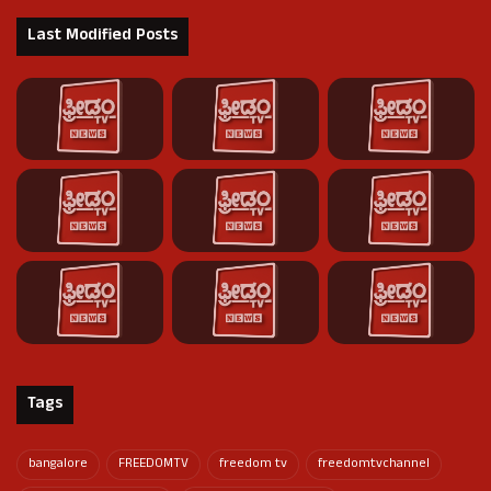
Last Modified Posts
Tags
bangalore
FREEDOMTV
freedom tv
freedomtvchannel