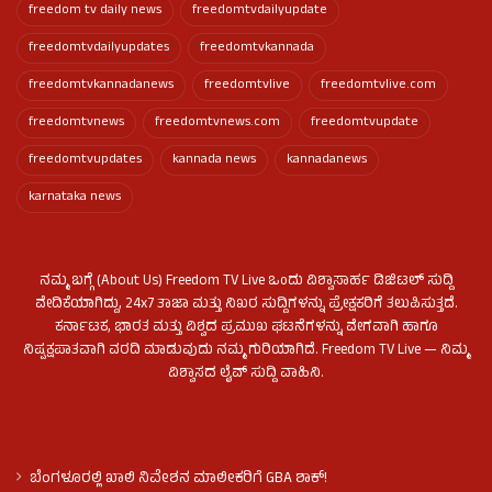
freedom tv daily news
freedomtvdailyupdate
freedomtvdailyupdates
freedomtvkannada
freedomtvkannadanews
freedomtvlive
freedomtvlive.com
freedomtvnews
freedomtvnews.com
freedomtvupdate
freedomtvupdates
kannada news
kannadanews
karnataka news
ನಮ್ಮ ಬಗ್ಗೆ (About Us) Freedom TV Live ಒಂದು ವಿಶ್ವಾಸಾರ್ಹ ಡಿಜಿಟಲ್ ಸುದ್ದಿ
ವೇದಿಕೆಯಾಗಿದ್ದು, 24x7 ತಾಜಾ ಮತ್ತು ನಿಖರ ಸುದ್ದಿಗಳನ್ನು ಪ್ರೇಕ್ಷಕರಿಗೆ ತಲುಪಿಸುತ್ತದೆ.
ಕರ್ನಾಟಕ, ಭಾರತ ಮತ್ತು ವಿಶ್ವದ ಪ್ರಮುಖ ಘಟನೆಗಳನ್ನು ವೇಗವಾಗಿ ಹಾಗೂ
ನಿಷ್ಪಕ್ಷಪಾತವಾಗಿ ವರದಿ ಮಾಡುವುದು ನಮ್ಮ ಗುರಿಯಾಗಿದೆ. Freedom TV Live — ನಿಮ್ಮ
ವಿಶ್ವಾಸದ ಲೈವ್ ಸುದ್ದಿ ವಾಹಿನಿ.
ಬೆಂಗಳೂರಲ್ಲಿ ಖಾಲಿ ನಿವೇಶನ ಮಾಲೀಕರಿಗೆ GBA ಶಾಕ್!