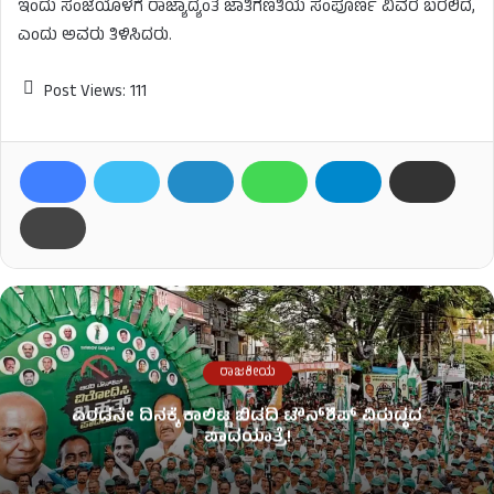
ಇಂದು ಸಂಜೆಯೊಳಗೆ ರಾಜ್ಯಾದ್ಯಂತ ಜಾತಿಗಣತಿಯ ಸಂಪೂರ್ಣ ವಿವರ ಬರಲಿದೆ,
ಎಂದು ಅವರು ತಿಳಿಸಿದರು.
Post Views:
111
ರಾಜಕೀಯ
ಎರಡನೇ ದಿನಕ್ಕೆ ಕಾಲಿಟ್ಟ ಬಿಡದಿ ಟೌನ್​ಶಿಪ್ ವಿರುದ್ಧದ
ಪಾದಯಾತ್ರೆ!