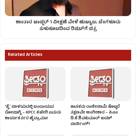
ಕಾಂತಾರ ಚಾಪ್ಟರ್ 1 ವೀಕ್ಷಣೆ ವೇಳೆ ಹುಚ್ಚಾಟ; ಬೆಂಗಳೂರು
ತುಳುಕೂಟದಿಂದ ರಿಷಬ್‌ಗೆ ಪತ್ರ
Related Articles
ʻಕೈʼ​ ಪಾಳಯದಲ್ಲಿ ಬಂಡಾಯದ
ಶಾಸಕರು ರಾಜೀನಾಮೆ ಕೊಟ್ಟರೆ
ರೋಷಾಗ್ನಿ – KPCC ಕಚೇರಿ ಎದುರು
ತಕ್ಷಣವೇ ಅಂಗೀಕಾರ – ಸಿಎಂ
ಕಾರ್ಯಕರ್ತರ ಹೈಡ್ರಾಮಾ!
ಡಿ.ಕೆ.ಶಿವಕುಮಾರ್ ಖಡಕ್
ವಾರ್ನಿಂಗ್!