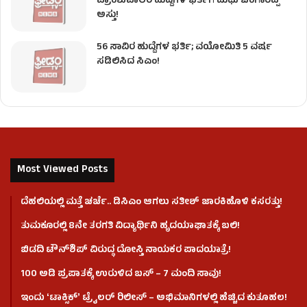
ಪ್ರಾಂಶುಪಾಲರ ಹುದ್ದೆಗಳ ಭರ್ತಿಗೆ ಮಧು ಬಂಗಾರಪ್ಪ
ಅಸ್ತು!
56 ಸಾವಿರ ಹುದ್ದೆಗಳ ಭರ್ತಿ; ವಯೋಮಿತಿ 5 ವರ್ಷ
ಸಡಿಲಿಸಿದ ಸಿಎಂ!
Most Viewed Posts
ದೆಹಲಿಯಲ್ಲಿ ಮತ್ತೆ ಚರ್ಚೆ.. ಡಿಸಿಎಂ ಆಗಲು ಸತೀಶ್ ಜಾರಕಿಹೊಳಿ ಕಸರತ್ತು!
ತುಮಕೂರಲ್ಲಿ 8ನೇ ತರಗತಿ ವಿದ್ಯಾರ್ಥಿನಿ ಹೃದಯಾಘಾತಕ್ಕೆ ಬಲಿ!
ಬಿಡದಿ ಟೌನ್‌ಶಿಪ್‌ ವಿರುದ್ಧ ದೋಸ್ತಿ ನಾಯಕರ ಪಾದಯಾತ್ರೆ!
100 ಅಡಿ ಪ್ರಪಾತಕ್ಕೆ ಉರುಳಿದ ಬಸ್‌ – 7 ಮಂದಿ ಸಾವು!
ಇಂದು ʻಟಾಕ್ಸಿಕ್ʼ ಟ್ರೈಲರ್ ರಿಲೀಸ್‌ – ಅಭಿಮಾನಿಗಳಲ್ಲಿ ಹೆಚ್ಚಿದ ಕುತೂಹಲ!