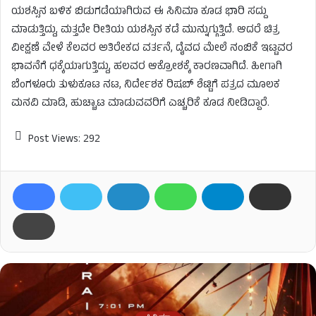
ಯಶಸ್ಸಿನ ಬಳಿಕ ಬಿಡುಗಡೆಯಾಗಿರುವ ಈ ಸಿನಿಮಾ ಕೂಡ ಭಾರಿ ಸದ್ದು
ಮಾಡುತ್ತಿದ್ದು, ಮತ್ತದೇ ರೀತಿಯ ಯಶಸ್ಸಿನ ಕಡೆ ಮುನ್ನುಗ್ಗುತ್ತಿದೆ. ಆದರೆ ಚಿತ್ರ
ವೀಕ್ಷಣೆ ವೇಳೆ ಕೆಲವರ ಅತಿರೇಕದ ವರ್ತನೆ, ದೈವದ ಮೇಲೆ ನಂಬಿಕೆ ಇಟ್ಟವರ
ಭಾವನೆಗೆ ಧಕ್ಕೆಯಾಗುತ್ತಿದ್ದು, ಹಲವರ ಆಕ್ರೋಶಕ್ಕೆ ಕಾರಣವಾಗಿದೆ. ಹೀಗಾಗಿ
ಬೆಂಗಳೂರು ತುಳುಕೂಟ ನಟ, ನಿರ್ದೇಶಕ ರಿಷಬ್ ಶೆಟ್ಟಿಗೆ ಪತ್ರದ ಮೂಲಕ
ಮನವಿ ಮಾಡಿ, ಹುಚ್ಚಾಟ ಮಾಡುವವರಿಗೆ ಎಚ್ಚರಿಕೆ ಕೂಡ ನೀಡಿದ್ದಾರೆ.
Post Views:
292