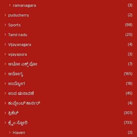
(3)
ramanagara
(2)
puducherry
(98)
Sports
(20)
Tamil nadu
(4)
VIjayanagara
(3)
vijayapura
(7)
ಆಟೋ ಎಕ್ಸ್ ಪೋ
(165)
ಆರೋಗ್ಯ
(18)
ಉದ್ಯೋಗ
(45)
ಉಪ ಚುನಾವಣೆ
(4)
ಕಂಪ್ಲೇಂಟ್ ಕಾರ್ನರ್
(301)
ಕ್ರಿಕೆಟ್
(733)
ಕ್ರೈಂ ಸ್ಟೋರಿ
(2)
Haveri