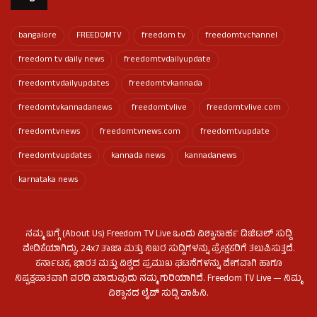
bangalore
FREEDOMTV
freedom tv
freedomtvchannel
freedom tv daily news
freedomtvdailyupdate
freedomtvdailyupdates
freedomtvkannada
freedomtvkannadanews
freedomtvlive
freedomtvlive.com
freedomtvnews
freedomtvnews.com
freedomtvupdate
freedomtvupdates
kannada news
kannadanews
karnataka news
ನಮ್ಮ ಬಗ್ಗೆ (About Us) Freedom TV Live ಒಂದು ವಿಶ್ವಾಸಾರ್ಹ ಡಿಜಿಟಲ್ ಸುದ್ದಿ
ವೇದಿಕೆಯಾಗಿದ್ದು, 24x7 ತಾಜಾ ಮತ್ತು ನಿಖರ ಸುದ್ದಿಗಳನ್ನು ಪ್ರೇಕ್ಷಕರಿಗೆ ತಲುಪಿಸುತ್ತದೆ.
ಕರ್ನಾಟಕ, ಭಾರತ ಮತ್ತು ವಿಶ್ವದ ಪ್ರಮುಖ ಘಟನೆಗಳನ್ನು ವೇಗವಾಗಿ ಹಾಗೂ
ನಿಷ್ಪಕ್ಷಪಾತವಾಗಿ ವರದಿ ಮಾಡುವುದು ನಮ್ಮ ಗುರಿಯಾಗಿದೆ. Freedom TV Live — ನಿಮ್ಮ
ವಿಶ್ವಾಸದ ಲೈವ್ ಸುದ್ದಿ ವಾಹಿನಿ.