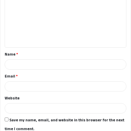
o
m
m
e
n
t
Name
*
*
Email
*
Website
Save my name, email, and website in this browser for the next
time I comment.