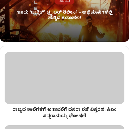
ಸಿನಿಮಾ
ಇಂದು ʻಟಾಕ್ಸಿಕ್ʼ ಟ್ರೈಲರ್ ರಿಲೀಸ್‌ – ಅಭಿಮಾನಿಗಳಲ್ಲಿ
ಹೆಚ್ಚಿದ ಕುತೂಹಲ!
ರಾಜ್ಯದ ಶಾಲೆಗಳಿಗೆ ಅ.18ವರೆಗೆ ದಸರಾ ರಜೆ ವಿಸ್ತರಣೆ: ಸಿಎಂ
ಸಿದ್ದರಾಮಯ್ಯ ಘೋಷಣೆ