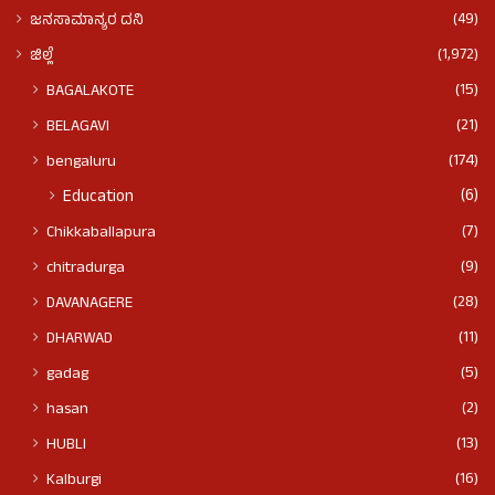
(49)
ಜನಸಾಮಾನ್ಯರ ದನಿ
(1,972)
ಜಿಲ್ಲೆ
(15)
BAGALAKOTE
(21)
BELAGAVI
(174)
bengaluru
(6)
Education
(7)
Chikkaballapura
(9)
chitradurga
(28)
DAVANAGERE
(11)
DHARWAD
(5)
gadag
(2)
hasan
(13)
HUBLI
(16)
Kalburgi