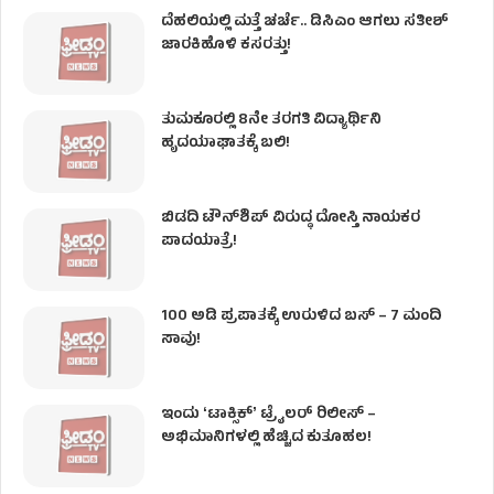
ದೆಹಲಿಯಲ್ಲಿ ಮತ್ತೆ ಚರ್ಚೆ.. ಡಿಸಿಎಂ ಆಗಲು ಸತೀಶ್
ಜಾರಕಿಹೊಳಿ ಕಸರತ್ತು!
ತುಮಕೂರಲ್ಲಿ 8ನೇ ತರಗತಿ ವಿದ್ಯಾರ್ಥಿನಿ
ಹೃದಯಾಘಾತಕ್ಕೆ ಬಲಿ!
ಬಿಡದಿ ಟೌನ್‌ಶಿಪ್‌ ವಿರುದ್ಧ ದೋಸ್ತಿ ನಾಯಕರ
ಪಾದಯಾತ್ರೆ!
100 ಅಡಿ ಪ್ರಪಾತಕ್ಕೆ ಉರುಳಿದ ಬಸ್‌ – 7 ಮಂದಿ
ಸಾವು!
ಇಂದು ʻಟಾಕ್ಸಿಕ್ʼ ಟ್ರೈಲರ್ ರಿಲೀಸ್‌ –
ಅಭಿಮಾನಿಗಳಲ್ಲಿ ಹೆಚ್ಚಿದ ಕುತೂಹಲ!