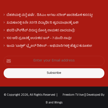
ದೆಹಲಿಯಲ್ಲಿ ಮತ್ತೆ ಚರ್ಚೆ.. ಡಿಸಿಎಂ ಆಗಲು ಸತೀಶ್ ಜಾರಕಿಹೊಳಿ ಕಸರತ್ತು!
ತುಮಕೂರಲ್ಲಿ 8ನೇ ತರಗತಿ ವಿದ್ಯಾರ್ಥಿನಿ ಹೃದಯಾಘಾತಕ್ಕೆ ಬಲಿ!
ಬಿಡದಿ ಟೌನ್‌ಶಿಪ್‌ ವಿರುದ್ಧ ದೋಸ್ತಿ ನಾಯಕರ ಪಾದಯಾತ್ರೆ!
100 ಅಡಿ ಪ್ರಪಾತಕ್ಕೆ ಉರುಳಿದ ಬಸ್‌ – 7 ಮಂದಿ ಸಾವು!
ಇಂದು ʻಟಾಕ್ಸಿಕ್ʼ ಟ್ರೈಲರ್ ರಿಲೀಸ್‌ – ಅಭಿಮಾನಿಗಳಲ್ಲಿ ಹೆಚ್ಚಿದ ಕುತೂಹಲ!
© Copyright 2026, All Rights Reserved |
Freedom TV live
||
Developed By
B and Wings