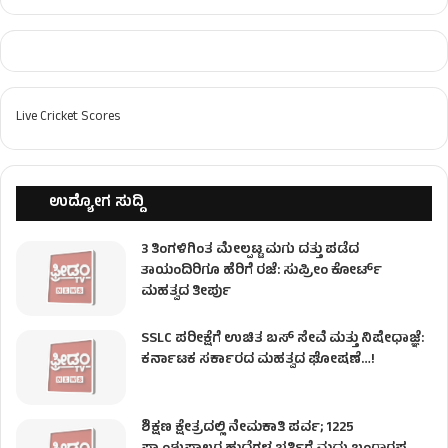
Live Cricket Scores
ಉದ್ಯೋಗ ಸುದ್ದಿ
3 ತಿಂಗಳಿಗಿಂತ ಮೇಲ್ಪಟ್ಟ ಮಗು ದತ್ತು ಪಡೆದ
ತಾಯಂದಿರಿಗೂ ಹೆರಿಗೆ ರಜೆ: ಸುಪ್ರೀಂ ಕೋರ್ಟ್
ಮಹತ್ವದ ತೀರ್ಪು
SSLC ಪರೀಕ್ಷೆಗೆ ಉಚಿತ ಬಸ್ ಸೇವೆ ಮತ್ತು ನಿಷೇಧಾಜ್ಞೆ:
ಕರ್ನಾಟಕ ಸರ್ಕಾರದ ಮಹತ್ವದ ಘೋಷಣೆ…!
ಶಿಕ್ಷಣ ಕ್ಷೇತ್ರದಲ್ಲಿ ನೇಮಕಾತಿ ಪರ್ವ; 1225