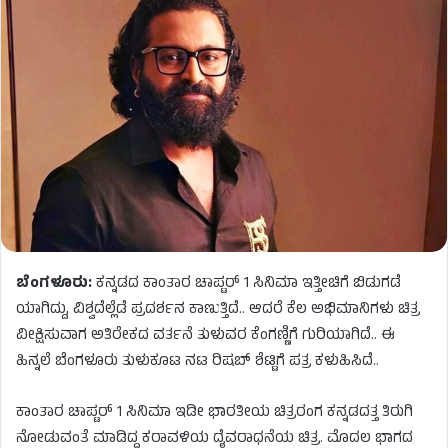
ಬೆಂಗಳೂರು:
ಕನ್ನಡದ ಕಾಂತಾರ ಚಾಪ್ಟರ್​​ 1 ಸಿನಿಮಾ ಇತ್ತೀಚಿಗೆ ಬಿಡುಗಡೆ
ಯಾಗಿದ್ದು, ವಿಶ್ವದೆಲ್ಲೆಡೆ ಪ್ರದರ್ಶನ ಕಾಣುತ್ತಿದೆ.. ಆದರೆ ಕೆಲ ಅಭಿಮಾನಿಗಳು ಚಿತ್ರ
ವೀಕ್ಷಿಸುವಾಗ ಅತಿರೇಕದ ವರ್ತನೆ ತುಳುವರ ಕೆಂಗಣ್ಣಿಗೆ ಗುರಿಯಾಗಿದೆ.. ಈ
ಹಿನ್ನಲೆ ಬೆಂಗಳೂರು ತುಳುಕೂಟ ನಟ ರಿಷಬ್​ ಶೆಟ್ಟಿಗೆ ಪತ್ರ ಕಳುಹಿಸಿದೆ..
ಕಾಂತಾರ ಚಾಪ್ಟರ್ 1 ಸಿನಿಮಾ ಇಡೀ ಭಾರತೀಯ ಚಿತ್ರರಂಗ ಕನ್ನಡದತ್ತ ತಿರುಗಿ
ನೋಡುವಂತೆ ಮಾಡಿದ್ದ ಕರಾವಳಿಯ ದೈವರಾಧನೆಯ ಚಿತ್ರ. ಮೊದಲ ಭಾಗದ