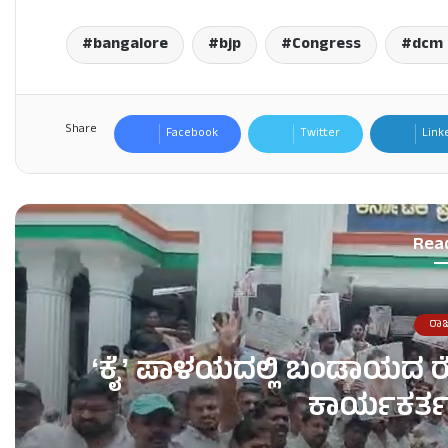
bangalore
bjp
Congress
dcm 
Share
Facebook
Twitter
Link
Rea
ರಾ
ʻಕೈʼ​ ಪಾಳಯದಲ್ಲಿ ಬಂಡಾಯದ ರ
ಕಾರ್ಯಕರ್ತ