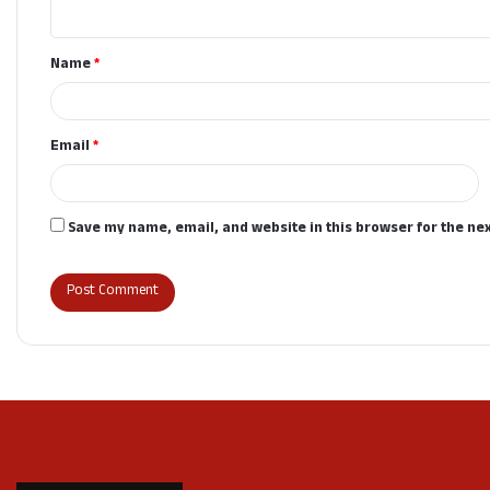
n
t
Name
*
*
Email
*
Save my name, email, and website in this browser for the ne