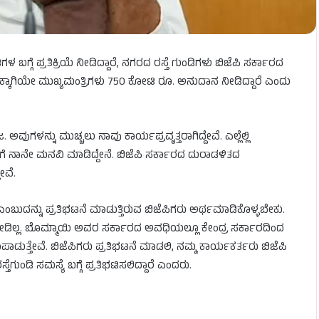
 ಬಗ್ಗೆ ಪ್ರತಿಕ್ರಿಯೆ ನೀಡಿದ್ದಾರೆ, ನಗರದ ರಸ್ತೆ ಗುಂಡಿಗಳು ಬಿಜೆಪಿ ಸರ್ಕಾರದ
ಇದಕ್ಕಾಗಿಯೇ ಮುಖ್ಯಮಂತ್ರಿಗಳು 750 ಕೋಟಿ ರೂ. ಅನುದಾನ ನೀಡಿದ್ದಾರೆ ಎಂದು
ವುಗಳನ್ನು ಮುಚ್ಚಲು ನಾವು ಕಾರ್ಯಪ್ರವೃತ್ತರಾಗಿದ್ದೇವೆ. ಎಲ್ಲೆಲ್ಲಿ
ಗೆ ನಾನೇ ಮನವಿ ಮಾಡಿದ್ದೇನೆ. ಬಿಜೆಪಿ ಸರ್ಕಾರದ ದುರಾಡಳಿತದ
ೇವೆ.
ಎಂಬುದನ್ನು ಪ್ರತಿಭಟನೆ ಮಾಡುತ್ತಿರುವ ಬಿಜೆಪಿಗರು ಅರ್ಥಮಾಡಿಕೊಳ್ಳಬೇಕು.
ಾನ ನೀಡಿಲ್ಲ. ಬೊಮ್ಮಾಯಿ ಅವರ ಸರ್ಕಾರದ ಅವಧಿಯಲ್ಲೂ ಕೇಂದ್ರ ಸರ್ಕಾರದಿಂದ
ಪಾಡುತ್ತೇವೆ. ಬಿಜೆಪಿಗರು ಪ್ರತಿಭಟನೆ ಮಾಡಲಿ, ನಮ್ಮ ಕಾರ್ಯಕರ್ತರು ಬಿಜೆಪಿ
ೆಗುಂಡಿ ಸಮಸ್ಯೆ ಬಗ್ಗೆ ಪ್ರತಿಭಟಿಸಲಿದ್ದಾರೆ ಎಂದರು.