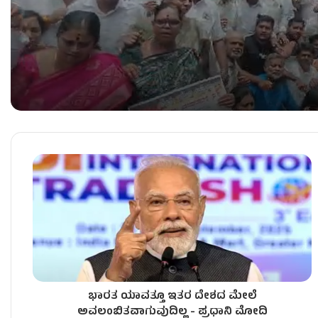
ʻಕೈʼ​ ಪಾಳಯದಲ್ಲಿ ಬಂಡಾಯದ ರೋಷಾಗ್ನಿ – KPCC ಕಚೇರಿ 
ಶಾಸಕರು ರಾಜೀನಾಮೆ ಕೊಟ್ಟರೆ ತಕ್ಷಣವೇ ಅಂಗೀಕಾರ – ಸಿಎಂ 
ʻಕೈʼ ಸರ್ಕಾರದ ನೂತನ ಸಚಿವರಿಗೆ ಒಲಿದ ಖಾತೆಗಳು – ಯಾರಿಗೆ 
ಭಾರತ ಯಾವತ್ತೂ ಇತರ ದೇಶದ ಮೇಲೆ
ಸಂಪುಟ ವಿಸ್ತರಣೆ ಬೆನ್ನಲ್ಲೇ ʻಕೈʼ ಪಾಳಯದಲ್ಲಿ ಭುಗಿಲೆದ್ದ ಬ
ಅವಲಂಬಿತವಾಗುವುದಿಲ್ಲ - ಪ್ರಧಾನಿ ಮೋದಿ