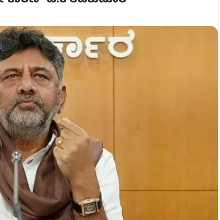
 ಕಾರಣ- ಡಿ.ಕೆ ಶಿವಕುಮಾರ್​​