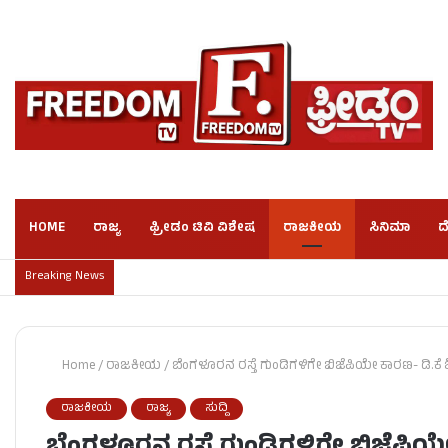
HOME
ರಾಜ್ಯ
ಫ್ರೀಡಂ ಟಿವಿ ವಿಶೇಷ
ರಾಜಕೀಯ
ಸಿನಿಮಾ
ದ
Breaking News
Home
/
ರಾಜಕೀಯ
/
ಬೆಂಗಳೂರನ ರಸ್ತೆ ಗುಂಡಿಗಳಿಗೇ ಬಿಜೆಪಿಯೇ ಕಾರಣ- ಡಿ.ಕೆ 
ರಾಜಕೀಯ
ರಾಜ್ಯ
ಸುದ್ದಿ