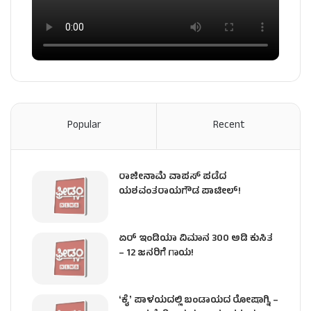
Popular
Recent
ರಾಜೀನಾಮೆ ವಾಪಸ್ ಪಡೆದ
ಯಶವಂತರಾಯಗೌಡ ಪಾಟೀಲ್‌!
ಏರ್ ಇಂಡಿಯಾ ವಿಮಾನ 300 ಅಡಿ ಕುಸಿತ
– 12 ಜನರಿಗೆ ಗಾಯ!
ʻಕೈʼ​ ಪಾಳಯದಲ್ಲಿ ಬಂಡಾಯದ ರೋಷಾಗ್ನಿ –