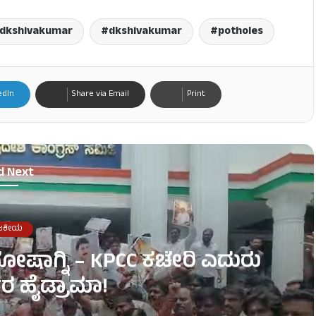
dkshivakumar
dkshivakumar
potholes
edIn
Share via Email
Print
d Next
ಜಕೀಯ
ೋಷಾಗ್ನಿ – KPCC ಕಚೇರಿ ಎದುರು
ರ ಹೈಡ್ರಾಮಾ!