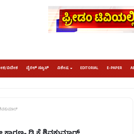
ೇಶ/ವಿದೇಶ
ವೈರಲ್ ನ್ಯೂಸ್
ವಿಶೇಷ
EDITORIAL
E-PAPER
A
ಶಿವಕುಮಾರ್​​