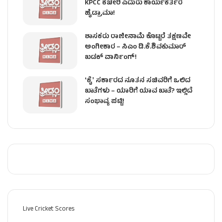
KPCC ಕಚೇರಿ ಎದುರು ಕಾರ್ಯಕರ್ತರ
ಹೈಡ್ರಾಮಾ!
ಶಾಸಕರು ರಾಜೀನಾಮೆ ಕೊಟ್ಟರೆ ತಕ್ಷಣವೇ
ಅಂಗೀಕಾರ – ಸಿಎಂ ಡಿ.ಕೆ.ಶಿವಕುಮಾರ್
ಖಡಕ್ ವಾರ್ನಿಂಗ್!
ʻಕೈʼ ಸರ್ಕಾರದ ನೂತನ ಸಚಿವರಿಗೆ ಒಲಿದ
ಖಾತೆಗಳು – ಯಾರಿಗೆ ಯಾವ ಖಾತೆ? ಇಲ್ಲಿದೆ
ಸಂಭಾವ್ಯ ಪಟ್ಟಿ!
Live Cricket Scores