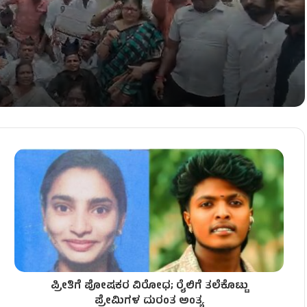
ಎದುರು ಕಾರ್ಯಕರ್ತರ ಹೈಡ್ರಾಮಾ!
ಡಿ.ಕೆ.ಶಿವಕುಮಾರ್ ಖಡಕ್ ವಾರ್ನಿಂಗ್!
ಯಾವ ಖಾತೆ? ಇಲ್ಲಿದೆ ಸಂಭಾವ್ಯ ಪಟ್ಟಿ!
ಪ್ರೀತಿಗೆ ಪೋಷಕರ ವಿರೋಧ; ರೈಲಿಗೆ ತಲೆಕೊಟ್ಟು
ಂಡಾಯ!
ಪ್ರೇಮಿಗಳ ದುರಂತ ಅಂತ್ಯ