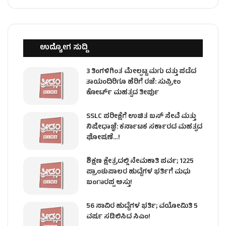
ಉದ್ಯೋಗ ಸುದ್ದಿ
3 ತಿಂಗಳಿಗಿಂತ ಮೇಲ್ಪಟ್ಟ ಮಗು ದತ್ತು ಪಡೆದ
ತಾಯಂದಿರಿಗೂ ಹೆರಿಗೆ ರಜೆ: ಸುಪ್ರೀಂ
ಕೋರ್ಟ್ ಮಹತ್ವದ ತೀರ್ಪು
SSLC ಪರೀಕ್ಷೆಗೆ ಉಚಿತ ಬಸ್ ಸೇವೆ ಮತ್ತು
ನಿಷೇಧಾಜ್ಞೆ: ಕರ್ನಾಟಕ ಸರ್ಕಾರದ ಮಹತ್ವದ
ಘೋಷಣೆ…!
ಶಿಕ್ಷಣ ಕ್ಷೇತ್ರದಲ್ಲಿ ನೇಮಕಾತಿ ಪರ್ವ; 1225
ಪ್ರಾಂಶುಪಾಲರ ಹುದ್ದೆಗಳ ಭರ್ತಿಗೆ ಮಧು
ಬಂಗಾರಪ್ಪ ಅಸ್ತು!
56 ಸಾವಿರ ಹುದ್ದೆಗಳ ಭರ್ತಿ; ವಯೋಮಿತಿ 5
ವರ್ಷ ಸಡಿಲಿಸಿದ ಸಿಎಂ!