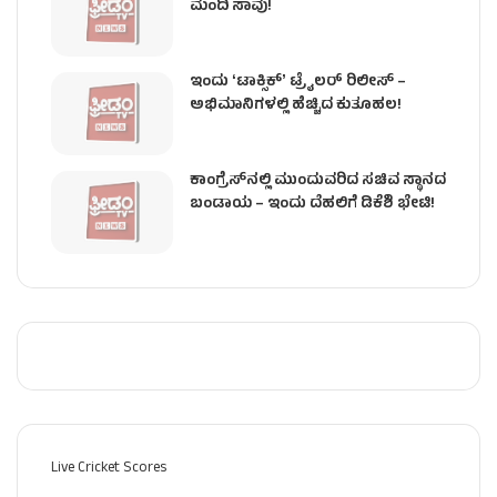
ಮಂದಿ ಸಾವು!
ಇಂದು ʻಟಾಕ್ಸಿಕ್ʼ ಟ್ರೈಲರ್ ರಿಲೀಸ್‌ –
ಅಭಿಮಾನಿಗಳಲ್ಲಿ ಹೆಚ್ಚಿದ ಕುತೂಹಲ!
ಕಾಂಗ್ರೆಸ್​ನಲ್ಲಿ ಮುಂದುವರಿದ ಸಚಿವ ಸ್ಥಾನದ
ಬಂಡಾಯ – ಇಂದು ದೆಹಲಿಗೆ ಡಿಕೆಶಿ ಭೇಟಿ!
Live Cricket Scores