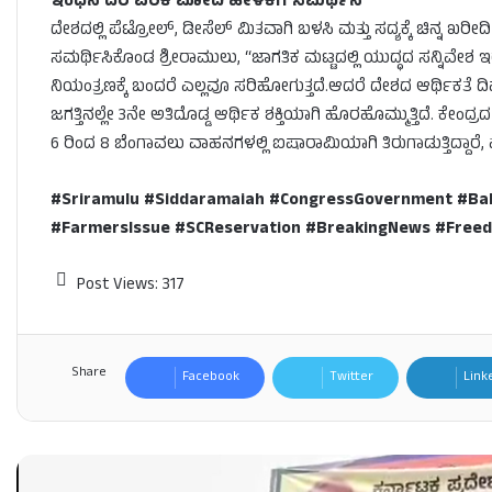
ಇಂಧನ ದರ ಏರಿಕೆ ಮೋದಿ ಹೇಳಿಕೆಗೆ ಸಮರ್ಥನೆ
ದೇಶದಲ್ಲಿ ಪೆಟ್ರೋಲ್, ಡೀಸೆಲ್ ಮಿತವಾಗಿ ಬಳಸಿ ಮತ್ತು ಸದ್ಯಕ್ಕೆ ಚಿನ್ನ
ಸಮರ್ಥಿಸಿಕೊಂಡ ಶ್ರೀರಾಮುಲು, “ಜಾಗತಿಕ ಮಟ್ಟದಲ್ಲಿ ಯುದ್ಧದ ಸನ್ನಿವೇಶ ಇರು
ನಿಯಂತ್ರಣಕ್ಕೆ ಬಂದರೆ ಎಲ್ಲವೂ ಸರಿಹೋಗುತ್ತದೆ.ಆದರೆ ದೇಶದ ಆರ್ಥಿಕತೆ ದಿ
ಜಗತ್ತಿನಲ್ಲೇ 3ನೇ ಅತಿದೊಡ್ಡ ಆರ್ಥಿಕ ಶಕ್ತಿಯಾಗಿ ಹೊರಹೊಮ್ಮುತ್ತಿದೆ. ಕೇಂದ
6 ರಿಂದ 8 ಬೆಂಗಾವಲು ವಾಹನಗಳಲ್ಲಿ ಐಷಾರಾಮಿಯಾಗಿ ತಿರುಗಾಡುತ್ತಿದ್ದಾರ
#Sriramulu #Siddaramaiah #CongressGovernment #Balla
#FarmersIssue #SCReservation #BreakingNews #Fre
Post Views:
317
Share
Facebook
Twitter
Link