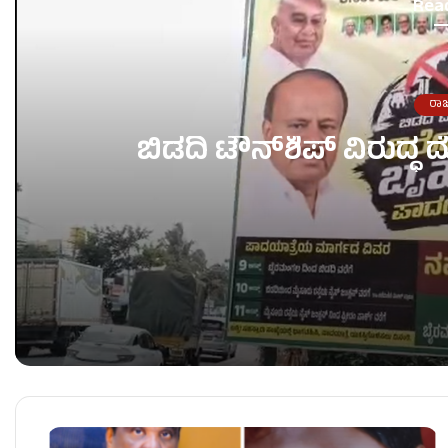
Rea
ರಾ
ಬಿಡದಿ ಟೌನ್‌ಶಿಪ್‌ ವಿರುದ್
ಬಿಡದಿ ಟೌನ್‌ಶಿಪ್‌ ವಿರುದ್ಧ ದೋಸ್ತಿ ನಾಯಕರ ಪಾದಯಾತ್ರೆ!
ಕಾಂಗ್ರೆಸ್​ನಲ್ಲಿ ಮುಂದುವರಿದ ಸಚಿವ ಸ್ಥಾನದ ಬಂಡಾಯ – ಇಂದ