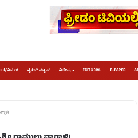
ೇಶ/ವಿದೇಶ
ವೈರಲ್ ನ್ಯೂಸ್
ವಿಶೇಷ
EDITORIAL
E-PAPER
A
್ದಾಳಿ!