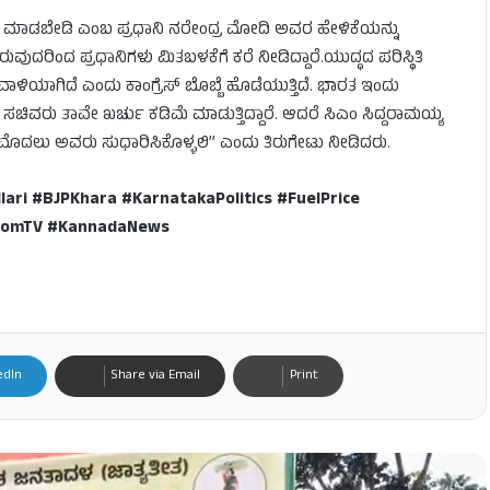
 ಖರೀದಿ ಮಾಡಬೇಡಿ ಎಂಬ ಪ್ರಧಾನಿ ನರೇಂದ್ರ ಮೋದಿ ಅವರ ಹೇಳಿಕೆಯನ್ನು
ವುದರಿಂದ ಪ್ರಧಾನಿಗಳು ಮಿತಬಳಕೆಗೆ ಕರೆ ನೀಡಿದ್ದಾರೆ.ಯುದ್ಧದ ಪರಿಸ್ಥಿತಿ
ವಾಳಿಯಾಗಿದೆ ಎಂದು ಕಾಂಗ್ರೆಸ್ ಬೊಬ್ಬೆ ಹೊಡೆಯುತ್ತಿದೆ. ಭಾರತ ಇಂದು
್ರದ ಸಚಿವರು ತಾವೇ ಖರ್ಚು ಕಡಿಮೆ ಮಾಡುತ್ತಿದ್ದಾರೆ. ಆದರೆ ಸಿಎಂ ಸಿದ್ದರಾಮಯ್ಯ
ೆ, ಮೊದಲು ಅವರು ಸುಧಾರಿಸಿಕೊಳ್ಳಲಿ” ಎಂದು ತಿರುಗೇಟು ನೀಡಿದರು.
ri #BJPKhara #KarnatakaPolitics #FuelPrice
edomTV #KannadaNews
edIn
Share via Email
Print