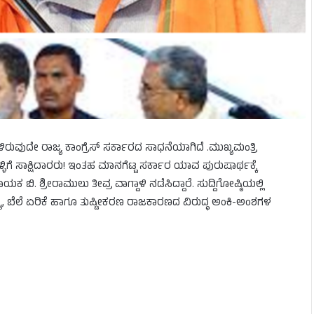
ುವುದೇ ರಾಜ್ಯ ಕಾಂಗ್ರೆಸ್ ಸರ್ಕಾರದ ಸಾಧನೆಯಾಗಿದೆ .ಮುಖ್ಯಮಂತ್ರಿ
್ಳಿಗೆ ಸಾಕ್ಷಿದಾರರು! ಇಂತಹ ಮಾನಗೆಟ್ಟ ಸರ್ಕಾರ ಯಾವ ಪುರುಷಾರ್ಥಕ್ಕೆ
. ಶ್ರೀರಾಮುಲು ತೀವ್ರ ವಾಗ್ದಾಳಿ ನಡೆಸಿದ್ದಾರೆ. ಸುದ್ದಿಗೋಷ್ಠಿಯಲ್ಲಿ
ಯೆ, ಬೆಲೆ ಏರಿಕೆ ಹಾಗೂ ತುಷ್ಟೀಕರಣ ರಾಜಕಾರಣದ ವಿರುದ್ಧ ಅಂಕಿ-ಅಂಶಗಳ