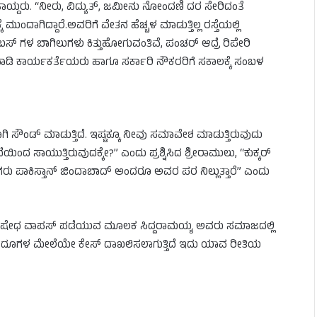
ರಿಹಾಯ್ದರು. “ನೀರು, ವಿದ್ಯುತ್, ಜಮೀನು ನೋಂದಣಿ ದರ ಸೇರಿದಂತೆ
ುಂದಾಗಿದ್ದಾರೆ.ಅವರಿಗೆ ವೇತನ ಹೆಚ್ಚಳ ಮಾಡುತ್ತಿಲ್ಲ ರಸ್ತೆಯಲ್ಲಿ
, ಬಸ್​ ಗಳ ಬಾಗಿಲುಗಳು ಕಿತ್ತುಹೋಗುವಂತಿವೆ, ಪಂಚರ್ ಆದ್ರೆ ರಿಪೇರಿ
ವಾಡಿ ಕಾರ್ಯಕರ್ತೆಯರು ಹಾಗೂ ಸರ್ಕಾರಿ ನೌಕರರಿಗೆ ಸಕಾಲಕ್ಕೆ ಸಂಬಳ
ಾಗಿ ಸೌಂಡ್ ಮಾಡುತ್ತಿದೆ. ಇಷ್ಟಕ್ಕೂ ನೀವು ಸಮಾವೇಶ ಮಾಡುತ್ತಿರುವುದು
ಿಂದ ಸಾಯುತ್ತಿರುವುದಕ್ಕೇ?” ಎಂದು ಪ್ರಶ್ನಿಸಿದ ಶ್ರೀರಾಮುಲು, “ಕುಕ್ಕರ್
ಗರು ಪಾಕಿಸ್ತಾನ್ ಜಿಂದಾಬಾದ್ ಅಂದರೂ ಅವರ ಪರ ನಿಲ್ಲುತ್ತಾರೆ” ಎಂದು
ಾಬ್ ನಿಷೇಧ ವಾಪಸ್ ಪಡೆಯುವ ಮೂಲಕ ಸಿದ್ದರಾಮಯ್ಯ ಅವರು ಸಮಾಜದಲ್ಲಿ
ರೂ ಹಿಂದೂಗಳ ಮೇಲೆಯೇ ಕೇಸ್ ದಾಖಲಿಸಲಾಗುತ್ತಿದೆ ಇದು ಯಾವ ರೀತಿಯ