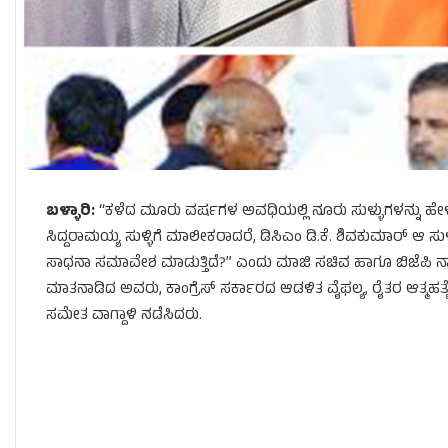
ಬಳ್ಳಾರಿ:
“ಕಳೆದ ಮೂರು ವರ್ಷಗಳ ಅವಧಿಯಲ್ಲಿ ನೂರು ಸುಳ್ಳುಗಳನ್ನು ಹೇಳಿರ
ಸಿದ್ದರಾಮಯ್ಯ ಸುಳ್ಳಿಗೆ ಮಾಲೀಕರಾದರೆ, ಡಿಸಿಎಂ ಡಿ.ಕೆ. ಶಿವಕುಮಾರ್ ಆ ಸುಳ
ಸಾಧನಾ ಸಮಾವೇಶ ಮಾಡುತ್ತಿದೆ?” ಎಂದು ಮಾಜಿ ಸಚಿವ ಹಾಗೂ ಬಿಜೆಪಿ ನಾಯಕ ಬಿ
ಮಾತನಾಡಿದ ಅವರು, ಕಾಂಗ್ರೆಸ್ ಸರ್ಕಾರದ ಆಡಳಿತ ವೈಫಲ್ಯ, ರೈತರ ಆತ್ಮಹತ್
ಸಮೇತ ವಾಗ್ದಾಳಿ ನಡೆಸಿದರು.