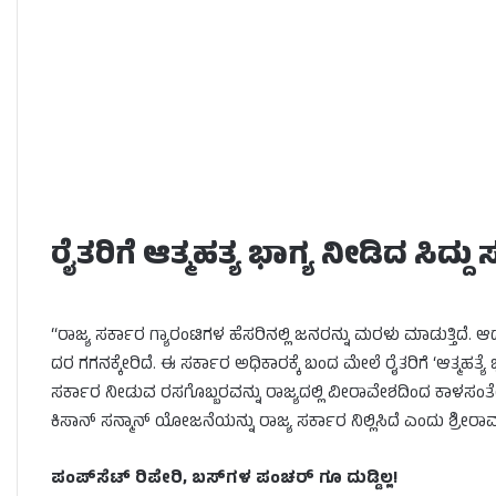
ರೈತರಿಗೆ ಆತ್ಮಹತ್ಯ ಭಾಗ್ಯ ನೀಡಿದ ಸಿದ್ದು 
“ರಾಜ್ಯ ಸರ್ಕಾರ ಗ್ಯಾರಂಟಿಗಳ ಹೆಸರಿನಲ್ಲಿ ಜನರನ್ನು ಮರಳು ಮಾಡುತ್ತಿದೆ. ಆದ
ದರ ಗಗನಕ್ಕೇರಿದೆ. ಈ ಸರ್ಕಾರ ಅಧಿಕಾರಕ್ಕೆ ಬಂದ ಮೇಲೆ ರೈತರಿಗೆ ‘ಆತ್ಮಹತ್
ಸರ್ಕಾರ ನೀಡುವ ರಸಗೊಬ್ಬರವನ್ನು ರಾಜ್ಯದಲ್ಲಿ ವೀರಾವೇಶದಿಂದ ಕಾಳಸಂತ
ಕಿಸಾನ್ ಸನ್ಮಾನ್ ಯೋಜನೆಯನ್ನು ರಾಜ್ಯ ಸರ್ಕಾರ ನಿಲ್ಲಿಸಿದೆ ಎಂದು ಶ್ರೀರ
ಪಂಪ್‌ಸೆಟ್ ರಿಪೇರಿ, ಬಸ್‌ಗಳ ಪಂಚರ್ ಗೂ ದುಡ್ಡಿಲ್ಲ!