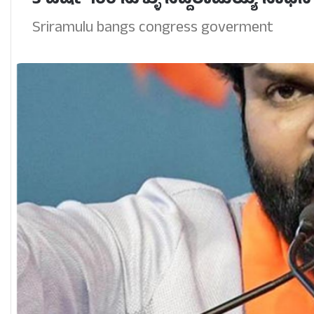
3 ವರ್ಷ 100 ಸುಳ್ಳು ಸಿದ್ದರಾಮಯ್ಯ ಸಾಧನೆ-
Sriramulu bangs congress goverment