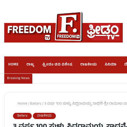
HOME
ರಾಜ್ಯ
ಫ್ರೀಡಂ ಟಿವಿ ವಿಶೇಷ
ರಾಜಕೀಯ
ಸಿನಿಮಾ
ದ
Breaking News
Home
/
Ballary
/
3 ವರ್ಷ 100 ಸುಳ್ಳು ಸಿದ್ದರಾಮಯ್ಯ ಸಾಧನೆ-ಶ್ರೀ ರಾಮುಲು ವಾಗ
Ballary
ರಾಜಕೀಯ