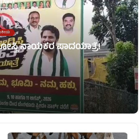
d Next
ಜಕೀಯ
ಧ ದೋಸ್ತಿ ನಾಯಕರ ಪಾದಯಾತ್ರೆ!
ು ದೆಹಲಿಗೆ ಡಿಕೆಶಿ ಭೇಟಿ!