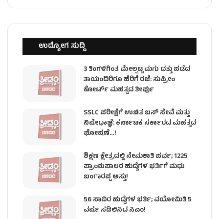
ಉದ್ಯೋಗ ಸುದ್ದಿ
3 ತಿಂಗಳಿಗಿಂತ ಮೇಲ್ಪಟ್ಟ ಮಗು ದತ್ತು ಪಡೆದ
ತಾಯಂದಿರಿಗೂ ಹೆರಿಗೆ ರಜೆ: ಸುಪ್ರೀಂ
ಕೋರ್ಟ್ ಮಹತ್ವದ ತೀರ್ಪು
SSLC ಪರೀಕ್ಷೆಗೆ ಉಚಿತ ಬಸ್ ಸೇವೆ ಮತ್ತು
ನಿಷೇಧಾಜ್ಞೆ: ಕರ್ನಾಟಕ ಸರ್ಕಾರದ ಮಹತ್ವದ
ಘೋಷಣೆ…!
ಶಿಕ್ಷಣ ಕ್ಷೇತ್ರದಲ್ಲಿ ನೇಮಕಾತಿ ಪರ್ವ; 1225
ಪ್ರಾಂಶುಪಾಲರ ಹುದ್ದೆಗಳ ಭರ್ತಿಗೆ ಮಧು
ಬಂಗಾರಪ್ಪ ಅಸ್ತು!
56 ಸಾವಿರ ಹುದ್ದೆಗಳ ಭರ್ತಿ; ವಯೋಮಿತಿ 5
ವರ್ಷ ಸಡಿಲಿಸಿದ ಸಿಎಂ!