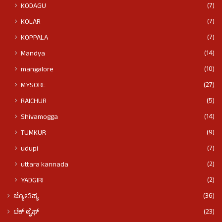
(7)
KODAGU
(7)
KOLAR
(7)
KOPPALA
(14)
Mandya
(10)
mangalore
(27)
MYSORE
(5)
RAICHUR
(14)
Shivamogga
(9)
TUMKUR
(7)
udupi
(2)
uttara kannada
(2)
YADGIRI
(36)
ಜ್ಯೋತಿಷ್ಯ
(23)
ಟೆಕ್ ಲೈಫ್