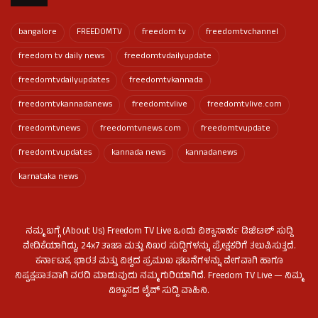
bangalore
FREEDOMTV
freedom tv
freedomtvchannel
freedom tv daily news
freedomtvdailyupdate
freedomtvdailyupdates
freedomtvkannada
freedomtvkannadanews
freedomtvlive
freedomtvlive.com
freedomtvnews
freedomtvnews.com
freedomtvupdate
freedomtvupdates
kannada news
kannadanews
karnataka news
ನಮ್ಮ ಬಗ್ಗೆ (About Us) Freedom TV Live ಒಂದು ವಿಶ್ವಾಸಾರ್ಹ ಡಿಜಿಟಲ್ ಸುದ್ದಿ
ವೇದಿಕೆಯಾಗಿದ್ದು, 24x7 ತಾಜಾ ಮತ್ತು ನಿಖರ ಸುದ್ದಿಗಳನ್ನು ಪ್ರೇಕ್ಷಕರಿಗೆ ತಲುಪಿಸುತ್ತದೆ.
ಕರ್ನಾಟಕ, ಭಾರತ ಮತ್ತು ವಿಶ್ವದ ಪ್ರಮುಖ ಘಟನೆಗಳನ್ನು ವೇಗವಾಗಿ ಹಾಗೂ
ನಿಷ್ಪಕ್ಷಪಾತವಾಗಿ ವರದಿ ಮಾಡುವುದು ನಮ್ಮ ಗುರಿಯಾಗಿದೆ. Freedom TV Live — ನಿಮ್ಮ
ವಿಶ್ವಾಸದ ಲೈವ್ ಸುದ್ದಿ ವಾಹಿನಿ.