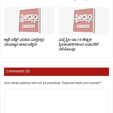
ಕ್ವಾರಿ ಸದ್ದಿಗೆ ವರವಿನ ಮಲ್ಲೇಶ್ವರ
ಮತ್ತೆ ತೈಲ ರೂ.7.5 ಹೆಚ್ಚಳ-
ದೇವಸ್ಥಾನ ಅಲುಗಾಡ್ತಿದೆ!
ತೈಲಕಂಪನಿಗಳಿಂದ ಸವಾರರಿಗೆ
ತಲೆನೋವು!
Comments (0)
Your email address will not be published.
Required fields are marked
*
C
o
m