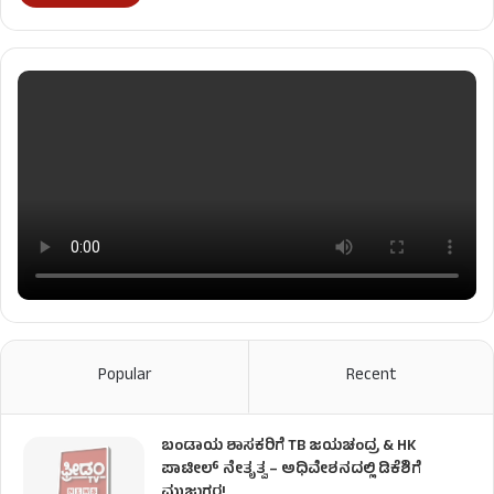
Popular
Recent
ಬಂಡಾಯ ಶಾಸಕರಿಗೆ TB ಜಯಚಂದ್ರ & HK
ಪಾಟೀಲ್ ನೇತೃತ್ವ – ಅಧಿವೇಶನದಲ್ಲಿ ಡಿಕೆಶಿಗೆ
ಮುಜುಗರ!