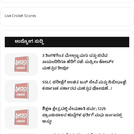
Live Cricket Scores
ಉದ್ಯೋಗ ಸುದ್ದಿ
3 ತಿಂಗಳಿಗಿಂತ ಮೇಲ್ಪಟ್ಟ ಮಗು ದತ್ತು ಪಡೆದ
ತಾಯಂದಿರಿಗೂ ಹೆರಿಗೆ ರಜೆ: ಸುಪ್ರೀಂ ಕೋರ್ಟ್
ಮಹತ್ವದ ತೀರ್ಪು
SSLC ಪರೀಕ್ಷೆಗೆ ಉಚಿತ ಬಸ್ ಸೇವೆ ಮತ್ತು ನಿಷೇಧಾಜ್ಞೆ:
ಕರ್ನಾಟಕ ಸರ್ಕಾರದ ಮಹತ್ವದ ಘೋಷಣೆ…!
ಶಿಕ್ಷಣ ಕ್ಷೇತ್ರದಲ್ಲಿ ನೇಮಕಾತಿ ಪರ್ವ; 1225
ಪ್ರಾಂಶುಪಾಲರ ಹುದ್ದೆಗಳ ಭರ್ತಿಗೆ ಮಧು ಬಂಗಾರಪ್ಪ
ಅಸ್ತು!