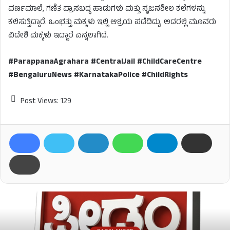
ವರ್ಣಮಾಲೆ, ಗಣಿತ ಪ್ರಾಸಬದ್ಧ ಹಾಡುಗಳು ಮತ್ತು ಸೃಜನಶೀಲ ಕಲೆಗಳನ್ನು
ಕಲಿಸುತ್ತಿದ್ದಾರೆ. ಒಂಭತ್ತು ಮಕ್ಕಳು ಇಲ್ಲಿ ಆಶ್ರಯ ಪಡೆದಿದ್ದು, ಅದರಲ್ಲಿ ಮೂವರು
ವಿದೇಶಿ ಮಕ್ಕಳು ಇದ್ದಾರೆ ಎನ್ನಲಾಗಿದೆ.
#ParappanaAgrahara #CentralJail #ChildCareCentre
#BengaluruNews #KarnatakaPolice #ChildRights
Post Views:
129