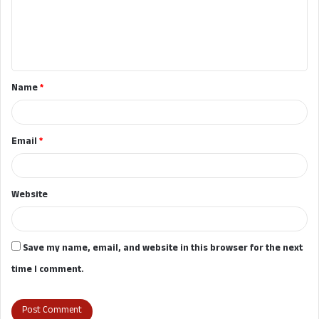
m
e
n
t
Name
*
*
Email
*
Website
Save my name, email, and website in this browser for the next
time I comment.