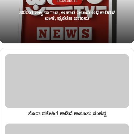
BAGALAKOTE
ಪಡಿತರ ಅಕ್ಕಿ ಸಾಗಾಟ, ಆಹಾರ ಇಲಾಖೆ ಅಧಿಕಾರಿಗಳ
ದಾಳಿ, ಪ್ರಕರಣ ದಾಖಲು
ನೊರಾ ಫತೇಹಿಗೆ ಕಾಡಿದೆ ಕಾನೂನು ಸಂಕಷ್ಟ