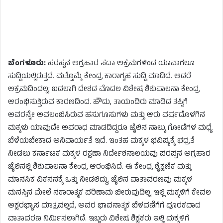
ಬೆಂಗಳೂರು:
ಪರಪ್ಪನ ಅಗ್ರಹಾರ ಸದಾ ಅಕ್ರಮಗಳಿಂದ ಯಾವಾಗಲೂ
ಸುದ್ದಿಯಲ್ಲಿರುತ್ತದೆ. ಮತ್ತೊಮ್ಮೆ ಕೇಂದ್ರ ಕಾರಾಗೃಹ ಸುದ್ದಿ ಮಾಡಿದೆ. ಆದರೆ
ಅಕ್ರಮದಿಂದಲ್ಲ; ಬದಲಾಗಿ ದೇಶದ ಮೊದಲ ವಿಶೇಷ ಶಿಶುಪಾಲನಾ ಕೇಂದ್ರ
ಆರಂಭಿಸುತ್ತಿರುವ ಕಾರಣದಿಂದ. ಹೌದು, ತಾಯಂದಿರು ಮಾಡಿದ ತಪ್ಪಿಗೆ
ಅವರನ್ನೇ ಅವಲಂಬಿಸಿರುವ ಹಸುಗೂಸುಗಳು ಮತ್ತು ಆರು ವರ್ಷದೊಳಗಿನ
ಮಕ್ಕಳು ಯಾವುದೇ ಅಪರಾಧ ಮಾಡದಿದ್ದರೂ ಜೈಲಿನ ನಾಲ್ಕು ಗೋಡೆಗಳ ಮಧ್ಯೆ
ಬೆಳೆಯಬೇಕಾದ ಅನಿವಾರ್ಯತೆ ಇದೆ. ಇಂತಹ ಮಕ್ಕಳ ಭವಿಷ್ಯಕ್ಕೆ ಭದ್ರತೆ
ನೀಡಲು ಕರ್ನಾಟಕ ಮಕ್ಕಳ ರಕ್ಷಣಾ ನಿರ್ದೇಶನಾಲಯವು ಪರಪ್ಪನ ಅಗ್ರಹಾರ
ಜೈಲಿನಲ್ಲಿ ಶಿಶುಪಾಲನಾ ಕೇಂದ್ರ ಆರಂಭಿಸಿದೆ. ಈ ಕೇಂದ್ರ ಶೈಕ್ಷಣಿಕ ಮತ್ತು
ಮಾನಸಿಕ ವಿಕಸನಕ್ಕೆ ಒತ್ತು ನೀಡಲಿದ್ದು, ಜೈಲಿನ ವಾತಾವರಣವು ಮಕ್ಕಳ
ಮನಸ್ಸಿನ ಮೇಲೆ ನಕಾರಾತ್ಮಕ ಪರಿಣಾಮ ಬೀರುವುದಿಲ್ಲ. ಇಲ್ಲಿ ಮಕ್ಕಳಿಗೆ ಕೇವಲ
ಅಕ್ಷರಭ್ಯಾಸ ಮಾತ್ರವಲ್ಲದೆ, ಅವರ ಭಾವನಾತ್ಮಕ ಬೆಳವಣಿಗೆಗೆ ಪೂರಕವಾದ
ವಾತಾವರಣ ನಿರ್ಮಿಸಲಾಗಿದೆ. ಇಬ್ಬರು ವಿಶೇಷ ಶಿಕ್ಷಕರು ಇಲ್ಲಿ ಮಕ್ಕಳಿಗೆ