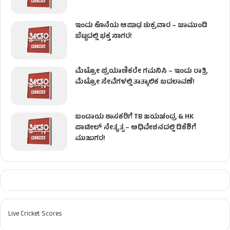
ಇಂದು ಕೊನೆಯ ಆಷಾಢ ಶುಕ್ರವಾರ – ಚಾಮುಂಡಿ
ಬೆಟ್ಟದಲ್ಲಿ ಭಕ್ತ ಸಾಗರ!
ಮೆಟ್ರೋ ಪ್ರಯಾಣಿಕರೇ ಗಮನಿಸಿ – ಇಂದು ರಾತ್ರಿ
ಮೆಟ್ರೋ ಸೇವೆಗಳಲ್ಲಿ ತಾತ್ಕಾಲಿಕ ಬದಲಾವಣೆ!
ಬಂಡಾಯ ಶಾಸಕರಿಗೆ TB ಜಯಚಂದ್ರ & HK
ಪಾಟೀಲ್ ನೇತೃತ್ವ – ಅಧಿವೇಶನದಲ್ಲಿ ಡಿಕೆಶಿಗೆ
ಮುಜುಗರ!
Live Cricket Scores