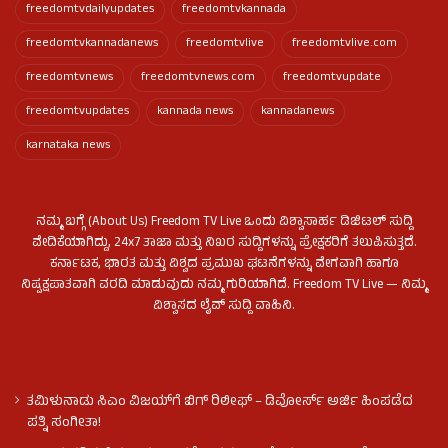
freedomtvdailyupdates
freedomtvkannada
freedomtvkannadanews
freedomtvlive
freedomtvlive.com
freedomtvnews
freedomtvnews.com
freedomtvupdate
freedomtvupdates
kannada news
kannadanews
karnataka news
ನಮ್ಮ ಬಗ್ಗೆ (About Us) Freedom TV Live ಒಂದು ವಿಶ್ವಾಸಾರ್ಹ ಡಿಜಿಟಲ್ ಸುದ್ದಿ
ವೇದಿಕೆಯಾಗಿದ್ದು, 24x7 ತಾಜಾ ಮತ್ತು ನಿಖರ ಸುದ್ದಿಗಳನ್ನು ಪ್ರೇಕ್ಷಕರಿಗೆ ತಲುಪಿಸುತ್ತದೆ.
ಕರ್ನಾಟಕ, ಭಾರತ ಮತ್ತು ವಿಶ್ವದ ಪ್ರಮುಖ ಘಟನೆಗಳನ್ನು ವೇಗವಾಗಿ ಹಾಗೂ
ನಿಷ್ಪಕ್ಷಪಾತವಾಗಿ ವರದಿ ಮಾಡುವುದು ನಮ್ಮ ಗುರಿಯಾಗಿದೆ. Freedom TV Live — ನಿಮ್ಮ
ವಿಶ್ವಾಸದ ಲೈವ್ ಸುದ್ದಿ ವಾಹಿನಿ.
ತಮಿಳುನಾಡು ಸಿಎಂ ವಿಜಯ್‌ಗೆ ಬಿಗ್ ರಿಲೀಫ್ – ಡಿವೋರ್ಸ್ ಅರ್ಜಿ ಹಿಂಪಡೆದ
ಪತ್ನಿ ಸಂಗೀತಾ!