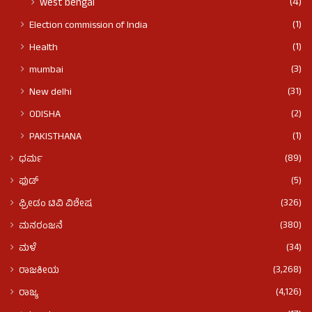
(4)
west bengal
(1)
Election commission of India
(1)
Health
(3)
mumbai
(31)
New delhi
(2)
ODISHA
(1)
PAKISTHANA
(89)
ಧರ್ಮ
(5)
ಫುಡ್​​
(326)
ಫ್ರೀಡಂ ಟಿವಿ ವಿಶೇಷ
(380)
ಮನರಂಜನೆ
(34)
ಮಳೆ
(3,268)
ರಾಜಕೀಯ
(4,126)
ರಾಜ್ಯ