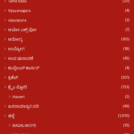
(20)
Tamil nadu
(4)
VIjayanagara
(3)
vijayapura
(7)
ಆಟೋ ಎಕ್ಸ್ ಪೋ
(165)
ಆರೋಗ್ಯ
(18)
ಉದ್ಯೋಗ
(45)
ಉಪ ಚುನಾವಣೆ
(4)
ಕಂಪ್ಲೇಂಟ್ ಕಾರ್ನರ್
(301)
ಕ್ರಿಕೆಟ್
(733)
ಕ್ರೈಂ ಸ್ಟೋರಿ
(2)
Haveri
(49)
ಜನಸಾಮಾನ್ಯರ ದನಿ
(1,970)
ಜಿಲ್ಲೆ
(15)
BAGALAKOTE