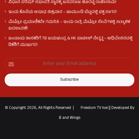
ವಿಧಾನ ಪರಿಷತ್ ಸಭಾಪತಿ ಸ್ಥಾನಕ್ಕೆ ಬಸವರಾಜ ಹೊರಟ್ಟಿ ರಾಜೀನಾಮೆ!
ಇಂದು ಕೊನೆಯ ಆಷಾಢ ಶುಕ್ರವಾರ – ಚಾಮುಂಡಿ ಬೆಟ್ಟದಲ್ಲಿ ಭಕ್ತ ಸಾಗರ!
ಮೆಟ್ರೋ ಪ್ರಯಾಣಿಕರೇ ಗಮನಿಸಿ – ಇಂದು ರಾತ್ರಿ ಮೆಟ್ರೋ ಸೇವೆಗಳಲ್ಲಿ ತಾತ್ಕಾಲಿಕ
ಬದಲಾವಣೆ!
ಬಂಡಾಯ ಶಾಸಕರಿಗೆ TB ಜಯಚಂದ್ರ & HK ಪಾಟೀಲ್ ನೇತೃತ್ವ – ಅಧಿವೇಶನದಲ್ಲಿ
ಡಿಕೆಶಿಗೆ ಮುಜುಗರ!
© Copyright 2026, All Rights Reserved |
Freedom TV live
||
Developed By
B and Wings