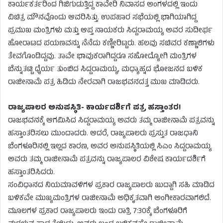
ಕಾರ್ಯಕರ್ತರಿಂದ ಗಿಜಿಗುಡುತ್ತಿದ್ದ ಕಾವೇರಿ ನಿವಾಸದ ಅಂಗಳದಲ್ಲಿ ಇಂದು
ವಿಚಿತ್ರ ಮೌನವೊಂದು ಆವರಿಸಿತ್ತು. ಉಪಹಾರ ಸಭೆಯಲ್ಲಿ ಭಾಗಿಯಾಗಿದ್ದ
ಪ್ರಮುಖ ಮಂತ್ರಿಗಳು ಮತ್ತು ಆಪ್ತ ನಾಯಕರು ಸಿದ್ದರಾಮಯ್ಯ ಅವರ ಸುದೀರ್ಘ
ಹೋರಾಟದ ಪಯಣವನ್ನು ನೆನೆದು ಕಣ್ಣೀರಿಟ್ಟರು. ಹಲವು ಸಚಿವರ ಕಣ್ಣಾಲಿಗಳು
ತೇವಗೊಂಡಿದ್ದವು. ತಾವೇ ಭಾವುಕರಾಗಿದ್ದರೂ ಸಹೋದ್ಯೋಗಿ ಮಂತ್ರಿಗಳ
ಬೆನ್ನುತಟ್ಟಿ ಧೈರ್ಯ ತುಂಬಿದ ಸಿದ್ದರಾಮಯ್ಯ, ಮಧ್ಯಾಹ್ನದ ಭೋಜನದ ಬಳಿಕ
ರಾಜೀನಾಮೆ ಪತ್ರ ಹಿಡಿದು ನೇರವಾಗಿ ರಾಜಭವನದತ್ತ ಮುಖ ಮಾಡಿದರು.
ರಾಜ್ಯಪಾಲರ ಅನುಪಸ್ಥಿತಿ- ಕಾರ್ಯದರ್ಶಿಗೆ ಪತ್ರ ಹಸ್ತಾಂತರ!
ರಾಜಭವನಕ್ಕೆ ಆಗಮಿಸಿದ ಸಿದ್ದರಾಮಯ್ಯ ಅವರು ತಮ್ಮ ರಾಜೀನಾಮೆ ಪತ್ರವನ್ನು
ಹಸ್ತಾಂತರಿಸಲು ಮುಂದಾದರು. ಆದರೆ, ರಾಜ್ಯಪಾಲರು ಪ್ರಸ್ತುತ ರಾಜಧಾನಿ
ಬೆಂಗಳೂರಿನಲ್ಲಿ ಇಲ್ಲದ ಕಾರಣ, ಅವರ ಅನುಪಸ್ಥಿತಿಯಲ್ಲಿ ಸಿಎಂ ಸಿದ್ದರಾಮಯ್ಯ
ಅವರು ತಮ್ಮ ರಾಜೀನಾಮೆ ಪತ್ರವನ್ನು ರಾಜ್ಯಪಾಲರ ವಿಶೇಷ ಕಾರ್ಯದರ್ಶಿಗೆ
ಹಸ್ತಾಂತರಿಸಿದರು.
ಸಂವಿಧಾನದ ನಿಯಮಾವಳಿಗಳ ಪ್ರಕಾರ ರಾಜ್ಯಪಾಲರು ಖುದ್ದಾಗಿ ಸಹಿ ಮಾಡಿದ
ಬಳಿಕವೇ ಮುಖ್ಯಮಂತ್ರಿಗಳ ರಾಜೀನಾಮೆ ಅಧಿಕೃತವಾಗಿ ಅಂಗೀಕಾರವಾಗಲಿದೆ.
ಮೂಲಗಳ ಪ್ರಕಾರ ರಾಜ್ಯಪಾಲರು ಇಂದು ರಾತ್ರಿ 7:30ಕ್ಕೆ ಬೆಂಗಳೂರಿಗೆ