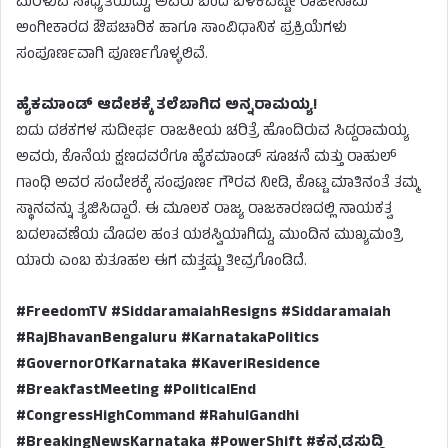
ಮರಳುವ ಸಾಧ್ಯತೆಯಿದ್ದು, ಅವರು ಬಂದ ಬಳಿಕವಷ್ಟೇ ರಾಜೀನಾಮೆ
ಅಂಗೀಕಾರದ ಔಪಚಾರಿಕ ಹಾಗೂ ಸಾಂವಿಧಾನಿಕ ಪ್ರಕ್ರಿಯೆಗಳು
ಸಂಪೂರ್ಣವಾಗಿ ಪೂರ್ಣಗೊಳ್ಳಲಿವೆ.
ಹೈಕಮಾಂಡ್ ಆದೇಶಕ್ಕೆ ತಲೆಬಾಗಿದ ಅನ್ನರಾಮಯ್ಯ!
ಐದು ದಶಕಗಳ ಸುದೀರ್ಘ ರಾಜಕೀಯ ಚರಿತ್ರೆ ಹೊಂದಿರುವ ಸಿದ್ದರಾಮಯ್ಯ
ಅವರು, ಕೊನೆಯ ಕ್ಷಣದವರೆಗೂ ಹೈಕಮಾಂಡ್ ಸೂಚನೆ ಮತ್ತು ರಾಹುಲ್
ಗಾಂಧಿ ಅವರ ಸಂದೇಶಕ್ಕೆ ಸಂಪೂರ್ಣ ಗೌರವ ನೀಡಿ, ಕೊಟ್ಟ ಮಾತಿನಂತೆ ತಮ್ಮ
ಸ್ಥಾನವನ್ನು ತ್ಯಜಿಸಿದ್ದಾರೆ. ಈ ಮೂಲಕ ರಾಜ್ಯ ರಾಜಕಾರಣದಲ್ಲಿ ನಾಯಕತ್ವ
ಬದಲಾವಣೆಯ ಮೊದಲ ಹಂತ ಯಶಸ್ವಿಯಾಗಿದ್ದು, ಮುಂದಿನ ಮುಖ್ಯಮಂತ್ರಿ
ಯಾರು ಎಂಬ ಕುತೂಹಲ ಈಗ ಮತ್ತಷ್ಟು ತೀವ್ರಗೊಂಡಿದೆ.
#FreedomTV #SiddaramaiahResigns #Siddaramaiah
#RajBhavanBengaluru #KarnatakaPolitics
#GovernorOfKarnataka #KaveriResidence
#BreakfastMeeting #PoliticalEnd
#CongressHighCommand #RahulGandhi
#BreakingNewsKarnataka #PowerShift #ಕನ್ನಡಸುದ್ದಿ