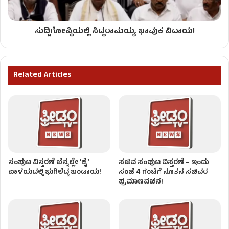
ಸುದ್ದಿಗೋಷ್ಟಿಯಲ್ಲಿ ಸಿದ್ದರಾಮಯ್ಯ ಭಾವುಕ ವಿದಾಯ!
Related Articles
ಸಂಪುಟ ವಿಸ್ತರಣೆ ಬೆನ್ನಲ್ಲೇ ʻಕೈʼ
ಸಚಿವ ಸಂಪುಟ ವಿಸ್ತರಣೆ – ಇಂದು
ಪಾಳಯದಲ್ಲಿ ಭುಗಿಲೆದ್ದ ಬಂಡಾಯ!
ಸಂಜೆ 4 ಗಂಟೆಗೆ ನೂತನ ಸಚಿವರ
ಪ್ರಮಾಣವಚನ!