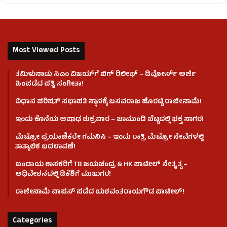
Most Viewed Posts
ತಮಿಳುನಾಡು ಸಿಎಂ ವಿಜಯ್‌ಗೆ ಬಿಗ್ ರಿಲೀಫ್ – ಡಿವೋರ್ಸ್ ಅರ್ಜಿ
ಹಿಂಪಡೆದ ಪತ್ನಿ ಸಂಗೀತಾ!
ವಿಧಾನ ಪರಿಷತ್ ಸಭಾಪತಿ ಸ್ಥಾನಕ್ಕೆ ಬಸವರಾಜ ಹೊರಟ್ಟಿ ರಾಜೀನಾಮೆ!
ಇಂದು ಕೊನೆಯ ಆಷಾಢ ಶುಕ್ರವಾರ – ಚಾಮುಂಡಿ ಬೆಟ್ಟದಲ್ಲಿ ಭಕ್ತ ಸಾಗರ!
ಮೆಟ್ರೋ ಪ್ರಯಾಣಿಕರೇ ಗಮನಿಸಿ – ಇಂದು ರಾತ್ರಿ ಮೆಟ್ರೋ ಸೇವೆಗಳಲ್ಲಿ
ತಾತ್ಕಾಲಿಕ ಬದಲಾವಣೆ!
ಬಂಡಾಯ ಶಾಸಕರಿಗೆ TB ಜಯಚಂದ್ರ & HK ಪಾಟೀಲ್ ನೇತೃತ್ವ –
ಅಧಿವೇಶನದಲ್ಲಿ ಡಿಕೆಶಿಗೆ ಮುಜುಗರ!
ರಾಜೀನಾಮೆ ವಾಪಸ್ ಪಡೆದ ಯಶವಂತರಾಯಗೌಡ ಪಾಟೀಲ್‌!
Categories