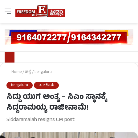
Home
/
ಜಿಲ್ಲೆ
/
bengaluru
bengaluru
ರಾಜಕೀಯ
ಸಿದ್ದು ಯುಗ ಅಂತ್ಯ – ಸಿಎಂ ಸ್ಥಾನಕ್ಕೆ
ಸಿದ್ದರಾಮಯ್ಯ ರಾಜೀನಾಮೆ!
Siddaramaiah resigns CM post