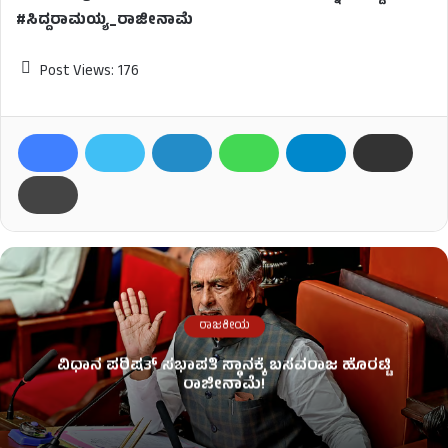
#ಸಿದ್ದರಾಮಯ್ಯ_ರಾಜೀನಾಮೆ
Post Views:
176
ರಾಜಕೀಯ
ವಿಧಾನ ಪರಿಷತ್ ಸಭಾಪತಿ ಸ್ಥಾನಕ್ಕೆ ಬಸವರಾಜ ಹೊರಟ್ಟಿ
ರಾಜೀನಾಮೆ!