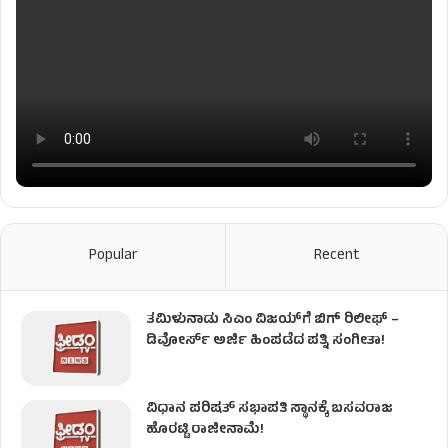
Popular
Recent
ತಮಿಳುನಾಡು ಸಿಎಂ ವಿಜಯ್‌ಗೆ ಬಿಗ್ ರಿಲೀಫ್ –
ಡಿವೋರ್ಸ್ ಅರ್ಜಿ ಹಿಂಪಡೆದ ಪತ್ನಿ ಸಂಗೀತಾ!
ವಿಧಾನ ಪರಿಷತ್ ಸಭಾಪತಿ ಸ್ಥಾನಕ್ಕೆ ಬಸವರಾಜ
ಹೊರಟ್ಟಿ ರಾಜೀನಾಮೆ!