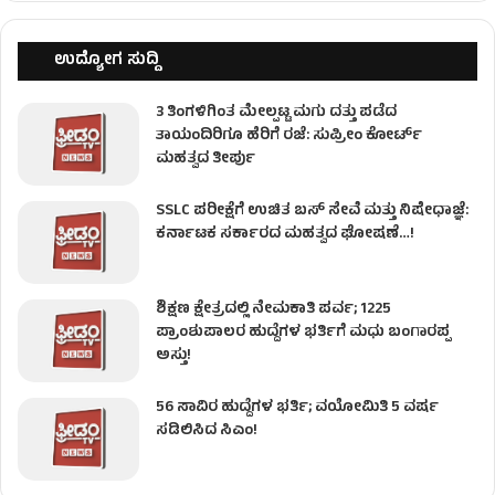
ಉದ್ಯೋಗ ಸುದ್ದಿ
3 ತಿಂಗಳಿಗಿಂತ ಮೇಲ್ಪಟ್ಟ ಮಗು ದತ್ತು ಪಡೆದ
ತಾಯಂದಿರಿಗೂ ಹೆರಿಗೆ ರಜೆ: ಸುಪ್ರೀಂ ಕೋರ್ಟ್
ಮಹತ್ವದ ತೀರ್ಪು
SSLC ಪರೀಕ್ಷೆಗೆ ಉಚಿತ ಬಸ್ ಸೇವೆ ಮತ್ತು ನಿಷೇಧಾಜ್ಞೆ:
ಕರ್ನಾಟಕ ಸರ್ಕಾರದ ಮಹತ್ವದ ಘೋಷಣೆ…!
ಶಿಕ್ಷಣ ಕ್ಷೇತ್ರದಲ್ಲಿ ನೇಮಕಾತಿ ಪರ್ವ; 1225
ಪ್ರಾಂಶುಪಾಲರ ಹುದ್ದೆಗಳ ಭರ್ತಿಗೆ ಮಧು ಬಂಗಾರಪ್ಪ
ಅಸ್ತು!
56 ಸಾವಿರ ಹುದ್ದೆಗಳ ಭರ್ತಿ; ವಯೋಮಿತಿ 5 ವರ್ಷ
ಸಡಿಲಿಸಿದ ಸಿಎಂ!