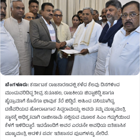
ಬೆಂಗಳೂರು:
ಕರ್ನಾಟಕ ರಾಜಕಾರಣದಲ್ಲಿ ಕಳೆದ ಕೆಲವು ದಿನಗಳಿಂದ
ಮುಂದುವರಿದಿದ್ದ ತೀವ್ರ ಕುತೂಹಲ, ರಾಜಕೀಯ ಜಿದ್ದಾಜಿದ್ದಿ ಹಾಗೂ
ಹೈಡ್ರಾಮಾಗೆ ಕೊನೆಗೂ ಭಾವುಕ ತೆರೆ ಬಿದ್ದಿದೆ. ಅಹಿಂದ ದನಿಯಾಗಿದ್ದ,
ದಣಿವರಿಯದ ಹೋರಾಟಗಾರ ಸಿದ್ದರಾಮಯ್ಯ ಅವರು ತಮ್ಮ ಮುಖ್ಯಮಂತ್ರಿ
ಸ್ಥಾನಕ್ಕೆ ಅಧಿಕೃತವಾಗಿ ರಾಜೀನಾಮೆ ಸಲ್ಲಿಸುವ ಮೂಲಕ ಸಿಎಂ ಗದ್ದುಗೆಯಿಂದ
ಕೆಳಗೆ ಇಳಿದಿದ್ದಾರೆ. ಇದರೊಂದಿಗೆ ಅವರ ಎರಡನೇ ಅವಧಿಯ ಐತಿಹಾಸಿಕ
ಮುಖ್ಯಮಂತ್ರಿ ಆಡಳಿತ ಪರ್ವ ಇತಿಹಾಸದ ಪುಟಗಳನ್ನು ಸೇರಿದೆ.