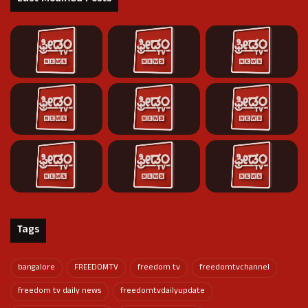
Tags
bangalore
FREEDOMTV
freedom tv
freedomtvchannel
freedom tv daily news
freedomtvdailyupdate