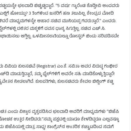
ಯನ್ನೇ ಛಲವಾದಿ ಬಿಚ್ಚಿಟ್ಟಿದ್ದಾರೆ. “5 ವರ್ಷ ಗ್ಯಾರೆಂಟಿ ಕೊಡ್ತೀವಿ ಅಂದವರು
 ಎಲ್ಲಿಗೆ ಹೋಯ್ತು? 3 ತಿಂಗಳಿಂದ ಜನರಿಗೆ ಹಣ ತಲುಪಿಲ್ಲ. ಕೇಂದ್ರದ ಮೋದಿ
ಂದು ಕೇಳಿದರೆ ಮಾಧ್ಯಮಗಳನ್ನೇ ಆಹಾರ ಸಚಿವ ಮುನಿಯಪ್ಪ ಗದರುತ್ತಾರೆ.” ಎಂದರು.
ೆಲ್‌ಗಳಲ್ಲಿ ದಲಿತರ ಮಕ್ಕಳಿಗೆ ದವಸ ಧಾನ್ಯ ಸಿಗುತ್ತಿಲ್ಲ. ಸಚಿವ ಎಚ್.ಸಿ.
 ನಿಭಾಯಿಸಲು ಆಗ್ತಿಲ್ಲ. ಒಳಮೀಸಲಾತಿಯಲ್ಲೂ ರೋಸ್ಟರ್ ಬಿಂದು ಸರಿಪಡಿಸದೇ
ು ವಿವಿಯ ಕುಲಸಚಿವೆ (Registrar) ಎಂ.ಕೆ. ಸವಿತಾ ಅವರ ವಿರುದ್ಧ ಗಂಭೀರ
ಡುತ್ತಿದ್ದಾರೆ, ತಮ್ಮ ಫೈಲ್‌ಗಳಿಗೆ ಅವರೇ ಸಹಿ ಮಾಡಿಕೊಳ್ಳುತ್ತಿದ್ದಾರೆ!
ಶಿಷ್ಯವೇತನ ನೀಡಲಾಗಿದೆ. ಕುಲಪತಿಗಳು, ಕುಲಸಚಿವರು ಕೇವಲ ಬಿಲ್ಡಿಂಗ್ ಕಟ್ಟಿ
 ಖಚಿತ ಎಂದು ವಿಶ್ವಾಸ ವ್ಯಕ್ತಪಡಿಸಿದ ಛಲವಾದಿ ಅವರಿಗೆ ಮಾಧ್ಯಮಗಳು “ಬಿಜೆಪಿ
ಗ ರೋಚಕ ಉತ್ತರ ನೀಡಿದರು.”ನಮ್ಮ ಪಕ್ಷದಲ್ಲಿ ಯಾರೂ ಕೇಳದಿದ್ದರೂ ಎಲ್ಲವನ್ನೂ
ಿಜೆಪಿಯಲ್ಲಿ ಮಾತ್ರ ಸಾಧ್ಯ! ಕಾಂಗ್ರೆಸ್‌ನ ಆಂತರಿಕ ಕಚ್ಚಾಟದಿಂದ ನಮಗೆ