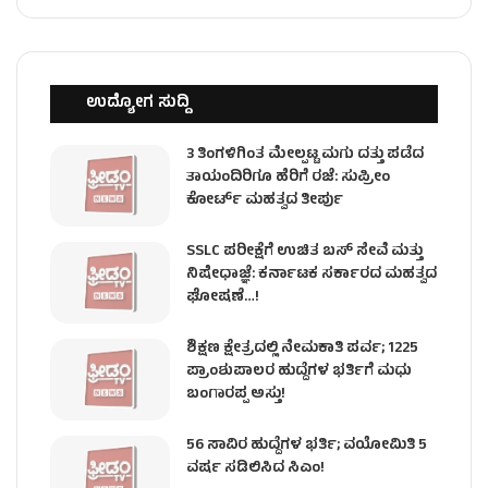
ಉದ್ಯೋಗ ಸುದ್ದಿ
3 ತಿಂಗಳಿಗಿಂತ ಮೇಲ್ಪಟ್ಟ ಮಗು ದತ್ತು ಪಡೆದ
ತಾಯಂದಿರಿಗೂ ಹೆರಿಗೆ ರಜೆ: ಸುಪ್ರೀಂ
ಕೋರ್ಟ್ ಮಹತ್ವದ ತೀರ್ಪು
SSLC ಪರೀಕ್ಷೆಗೆ ಉಚಿತ ಬಸ್ ಸೇವೆ ಮತ್ತು
ನಿಷೇಧಾಜ್ಞೆ: ಕರ್ನಾಟಕ ಸರ್ಕಾರದ ಮಹತ್ವದ
ಘೋಷಣೆ…!
ಶಿಕ್ಷಣ ಕ್ಷೇತ್ರದಲ್ಲಿ ನೇಮಕಾತಿ ಪರ್ವ; 1225
ಪ್ರಾಂಶುಪಾಲರ ಹುದ್ದೆಗಳ ಭರ್ತಿಗೆ ಮಧು
ಬಂಗಾರಪ್ಪ ಅಸ್ತು!
56 ಸಾವಿರ ಹುದ್ದೆಗಳ ಭರ್ತಿ; ವಯೋಮಿತಿ 5
ವರ್ಷ ಸಡಿಲಿಸಿದ ಸಿಎಂ!