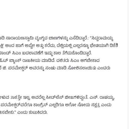
ನಾರಾಯಣಸ್ವಾಮಿ ವ್ಯಂಗ್ಯದ ಬಾಣಗಳನ್ನು ಎಸೆದಿದ್ದಾರೆ.: “ಸಿದ್ದರಾಮಯ್ಯ
 ಅಂದ ಹಾಗೆ ಅಷ್ಟೇ! ಅತ್ತು ಕರೆದು, ಡೆಲ್ಲಿಯಲ್ಲಿ ಎಲ್ಲರನ್ನೂ ಭೇಟಿಯಾಗಿ ಡಿಕೆಶಿ
ಾಂಡ್ ಸಿಎಂ ಬದಲಾವಣೆಗೆ ಇಷ್ಟು ಕಾಲ ತೆಗೆದುಕೊಂಡಿದ್ದಾರೆ.
ವಲ ಓಟ್ ಬ್ಯಾಂಕ್ ರಾಜಕೀಯ ಮಾಡಿದೆ. ದಲಿತರು ಸಿಎಂ ಆಗಬೇಕಾದ
ಿಂದೆ ಜಿ. ಪರಮೇಶ್ವರ್ ಅವರನ್ನು ಸಂಚು ಮಾಡಿ ಸೋಲಿಸಲಾಯಿತು ಎಂದರು
ೇಳುವ ತಾಕತ್ತೇ ಇಲ್ಲ, ಅವರೆಲ್ಲ ಸೀಡ್‌ಲೆಸ್ ಬೀಜಗಳಿದ್ದಂತೆ. ಎನ್. ರಾಚಯ್ಯ,
ು ಪರಮೇಶ್ವರ್‌ವರೆಗೂ ಕಾಂಗ್ರೆಸ್ ಎಲ್ಲರಿಗೂ ಅಗೋ ನೋಡು ನಕ್ಷತ್ರ ಎಂದು
ಭಟಿಸಬೇಕು.” ಎಂದು ಕುಟುಕಿದರು.