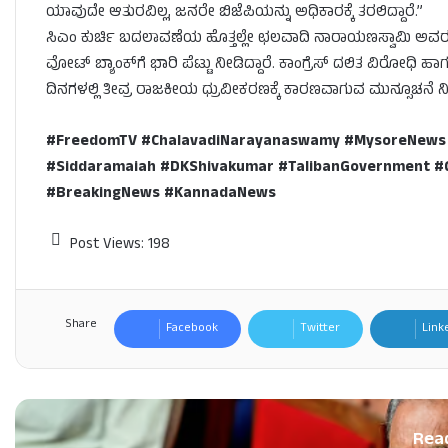
ಯಾವುದೇ ಆತುರವಿಲ್ಲ, ಜನರೇ ಬಿಜೆಪಿಯನ್ನು ಅಧಿಕಾರಕ್ಕೆ ತರಲಿದ್ದಾರೆ.”
ಸಿಎಂ ಕುರ್ಚಿ ಬದಲಾವಣೆಯ ಹೊತ್ತಲ್ಲೇ ಛಲವಾದಿ ನಾರಾಯಣಸ್ವಾಮಿ ಅವರು 
ವೋಟ್ ಬ್ಯಾಂಕ್‌ಗೆ ಭಾರಿ ಪೆಟ್ಟು ನೀಡಿದ್ದಾರೆ. ಕಾಂಗ್ರೆಸ್ ದಲಿತ ವಿರೋಧ
ದಿನಗಳಲ್ಲಿ ತೀವ್ರ ರಾಜಕೀಯ ಧ್ರುವೀಕರಣಕ್ಕೆ ಕಾರಣವಾಗುವ ಮುನ್ಸೂಚನೆ ನೀ
#FreedomTV #ChalavadiNarayanaswamy #MysoreNews #
#Siddaramaiah #DKShivakumar #TalibanGovernment
#BreakingNews #KannadaNews
Post Views:
198
Share
Facebook
Twitter
Link
Rea