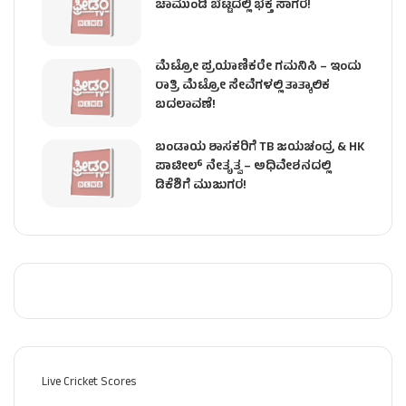
ಚಾಮುಂಡಿ ಬೆಟ್ಟದಲ್ಲಿ ಭಕ್ತ ಸಾಗರ!
ಮೆಟ್ರೋ ಪ್ರಯಾಣಿಕರೇ ಗಮನಿಸಿ – ಇಂದು
ರಾತ್ರಿ ಮೆಟ್ರೋ ಸೇವೆಗಳಲ್ಲಿ ತಾತ್ಕಾಲಿಕ
ಬದಲಾವಣೆ!
ಬಂಡಾಯ ಶಾಸಕರಿಗೆ TB ಜಯಚಂದ್ರ & HK
ಪಾಟೀಲ್ ನೇತೃತ್ವ – ಅಧಿವೇಶನದಲ್ಲಿ
ಡಿಕೆಶಿಗೆ ಮುಜುಗರ!
Live Cricket Scores