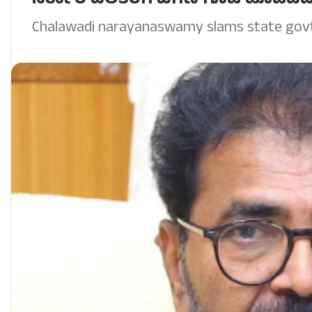
ಸರ್ಕಾರ ದಲಿತರಿಗೆ ಬಗಣಿ ಗೂಟ ಹೊಡೆದಿದ
Chalawadi narayanaswamy slams state govt 