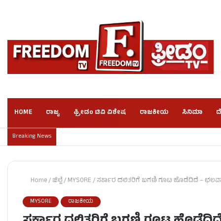
HOME
ರಾಜ್ಯ
ಫ್ರೀಡಂ ಟಿವಿ ವಿಶೇಷ
ರಾಜಕೀಯ
ಸಿನಿಮಾ
ದ
Breaking News
Home
/
ಜಿಲ್ಲೆ
/
MYSORE
/
ಸರ್ಕಾರ ದಲಿತರಿಗೆ ಬಗಣಿ ಗೂಟ ಹೊಡೆದಿದೆ – ಛಲವಾ
MYSORE
ರಾಜಕೀಯ