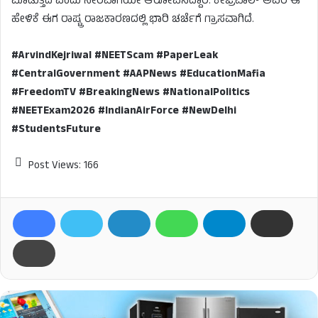
ಮಾಡುತ್ತಿದೆ ಎಂದು ನೇರವಾಗಿಯೇ ಆರೋಪಿಸಿದ್ದಾರೆ. ಕೇಜ್ರಿವಾಲ್ ಅವರ ಈ
ಹೇಳಿಕೆ ಈಗ ರಾಷ್ಟ್ರ ರಾಜಕಾರಣದಲ್ಲಿ ಭಾರಿ ಚರ್ಚೆಗೆ ಗ್ರಾಸವಾಗಿದೆ.
#ArvindKejriwal #NEETScam #PaperLeak
#CentralGovernment #AAPNews #EducationMafia
#FreedomTV #BreakingNews #NationalPolitics
#NEETExam2026 #IndianAirForce #NewDelhi
#StudentsFuture
Post Views:
166