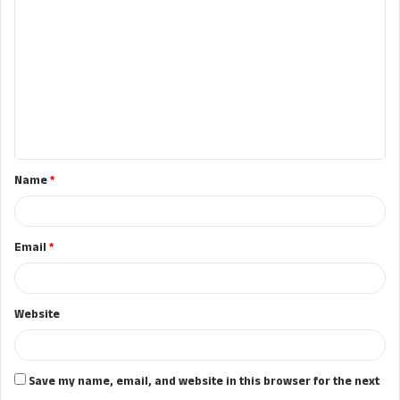
o
m
m
e
n
t
Name
*
*
Email
*
Website
Save my name, email, and website in this browser for the next