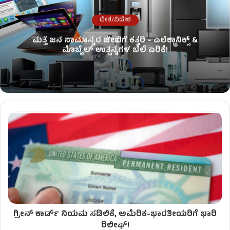
ದೇಶ/ವಿದೇಶ
ಮತ್ತೆ ಜನ ಸಾಮಾನ್ಯರ ಜೇಬಿಗೆ ಕತ್ತರಿ – ಎಲೆಕ್ಟ್ರಾನಿಕ್ಸ್ &
ಮೊಬೈಲ್ ಉತ್ಪನ್ನಗಳ ಬೆಲೆ ಏರಿಕೆ!
ಗ್ರೀನ್ ಕಾರ್ಡ್ ನಿಯಮ ಸಡಿಲಿಕೆ, ಅಮೆರಿಕ-ಭಾರತೀಯರಿಗೆ ಭಾರಿ
ರಿಲೀಫ್!