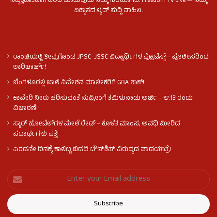
ನಿಷ್ಪಕ್ಷಪಾತವಾಗಿ ವರದಿ ಮಾಡುವುದು ನಮ್ಮ ಗುರಿಯಾಗಿದೆ. Freedom TV Live — ನಿಮ್ಮ
ವಿಶ್ವಾಸದ ಲೈವ್ ಸುದ್ದಿ ವಾಹಿನಿ.
ರಾಂಚಿಯಲ್ಲಿ ತೀವ್ರಗೊಂಡ JPSC-JSSC ವಿದ್ಯಾರ್ಥಿಗಳ ಪ್ರೊಟೆಸ್ಟ್ – ಪೊಲೀಸರಿಂದ
ಲಾಠಿಚಾರ್ಜ್!
ಬೆಂಗಳೂರಲ್ಲಿ ಖಾಲಿ ನಿವೇಶನ ಮಾಲೀಕರಿಗೆ GBA ಶಾಕ್!
ಕಾವೇರಿ ನೀರು ಹರಿಸುವಂತೆ ಸುಪ್ರೀಂಗೆ ತಮಿಳುನಾಡು ಅರ್ಜಿ – ಆ.13 ರಂದು
ವಿಚಾರಣೆ!
ಸ್ಟಾರ್ ಹೋಟೆಲ್​​​ಗಳ ಮೇಲೆ ರೇಡ್ – ಕೊಳೆತ ಮಾಂಸ, ಅವಧಿ ಮೀರಿದ
ಪದಾರ್ಥಗಳು ಪತ್ತೆ!
ಎರಡನೇ ದಿನಕ್ಕೆ ಕಾಲಿಟ್ಟ ಬಿಡದಿ ಟೌನ್​ಶಿಪ್ ವಿರುದ್ಧದ ಪಾದಯಾತ್ರೆ!