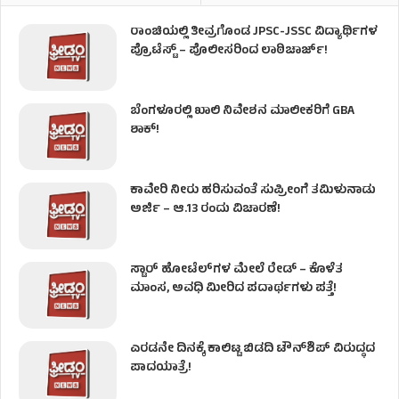
ರಾಂಚಿಯಲ್ಲಿ ತೀವ್ರಗೊಂಡ JPSC-JSSC ವಿದ್ಯಾರ್ಥಿಗಳ
ಪ್ರೊಟೆಸ್ಟ್ – ಪೊಲೀಸರಿಂದ ಲಾಠಿಚಾರ್ಜ್!
ಬೆಂಗಳೂರಲ್ಲಿ ಖಾಲಿ ನಿವೇಶನ ಮಾಲೀಕರಿಗೆ GBA
ಶಾಕ್!
ಕಾವೇರಿ ನೀರು ಹರಿಸುವಂತೆ ಸುಪ್ರೀಂಗೆ ತಮಿಳುನಾಡು
ಅರ್ಜಿ – ಆ.13 ರಂದು ವಿಚಾರಣೆ!
ಸ್ಟಾರ್ ಹೋಟೆಲ್​​​ಗಳ ಮೇಲೆ ರೇಡ್ – ಕೊಳೆತ
ಮಾಂಸ, ಅವಧಿ ಮೀರಿದ ಪದಾರ್ಥಗಳು ಪತ್ತೆ!
ಎರಡನೇ ದಿನಕ್ಕೆ ಕಾಲಿಟ್ಟ ಬಿಡದಿ ಟೌನ್​ಶಿಪ್ ವಿರುದ್ಧದ
ಪಾದಯಾತ್ರೆ!