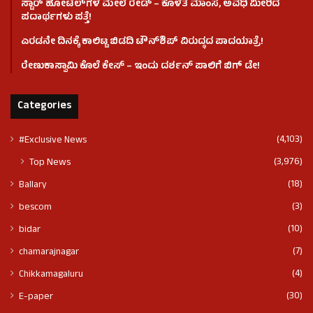
ಸ್ಟಾರ್ ಹೋಟೆಲ್​​​ಗಳ ಮೇಲೆ ರೇಡ್ – ಕೊಳೆತ ಮಾಂಸ, ಅವಧಿ ಮೀರಿದ
ಪದಾರ್ಥಗಳು ಪತ್ತೆ!
ಎರಡನೇ ದಿನಕ್ಕೆ ಕಾಲಿಟ್ಟ ಬಿಡದಿ ಟೌನ್​ಶಿಪ್ ವಿರುದ್ಧದ ಪಾದಯಾತ್ರೆ!
ರೇಣುಕಾಸ್ವಾಮಿ ಕೊಲೆ‌ ಕೇಸ್​ – ಇಂದು ದರ್ಶನ್ ಪಾಲಿಗೆ ಬಿಗ್ ಡೇ!
Categories
(4,103)
#Exclusive News
(3,976)
Top News
(18)
Ballary
(3)
bescom
(10)
bidar
(7)
chamarajnagar
(4)
Chikkamagaluru
(30)
E-paper