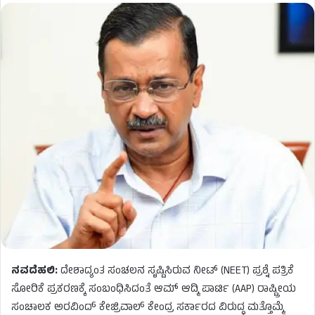
ನವದೆಹಲಿ:
ದೇಶಾದ್ಯಂತ ಸಂಚಲನ ಸೃಷ್ಟಿಸಿರುವ ನೀಟ್ (NEET) ಪ್ರಶ್ನೆ ಪತ್ರಿಕೆ
ಸೋರಿಕೆ ಪ್ರಕರಣಕ್ಕೆ ಸಂಬಂಧಿಸಿದಂತೆ ಆಮ್ ಆದ್ಮಿ ಪಾರ್ಟಿ (AAP) ರಾಷ್ಟ್ರೀಯ
ಸಂಚಾಲಕ ಅರವಿಂದ್ ಕೇಜ್ರಿವಾಲ್ ಕೇಂದ್ರ ಸರ್ಕಾರದ ವಿರುದ್ಧ ಮತ್ತೊಮ್ಮೆ