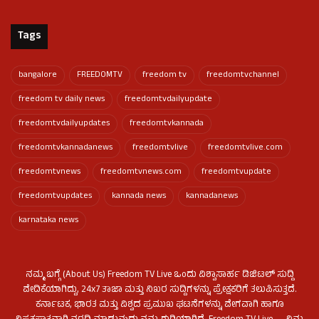
Tags
bangalore
FREEDOMTV
freedom tv
freedomtvchannel
freedom tv daily news
freedomtvdailyupdate
freedomtvdailyupdates
freedomtvkannada
freedomtvkannadanews
freedomtvlive
freedomtvlive.com
freedomtvnews
freedomtvnews.com
freedomtvupdate
freedomtvupdates
kannada news
kannadanews
karnataka news
ನಮ್ಮ ಬಗ್ಗೆ (About Us) Freedom TV Live ಒಂದು ವಿಶ್ವಾಸಾರ್ಹ ಡಿಜಿಟಲ್ ಸುದ್ದಿ
ವೇದಿಕೆಯಾಗಿದ್ದು, 24x7 ತಾಜಾ ಮತ್ತು ನಿಖರ ಸುದ್ದಿಗಳನ್ನು ಪ್ರೇಕ್ಷಕರಿಗೆ ತಲುಪಿಸುತ್ತದೆ.
ಕರ್ನಾಟಕ, ಭಾರತ ಮತ್ತು ವಿಶ್ವದ ಪ್ರಮುಖ ಘಟನೆಗಳನ್ನು ವೇಗವಾಗಿ ಹಾಗೂ