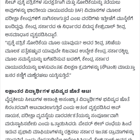
ನೀಟ್ ಪ್ರಶ್ನೆ ಪತ್ರಿಕೆಗಳ ಸುರಕ್ಷತೆಗಾಗಿ ಮತ್ತು ಸೋರಿಕೆಯನ್ನು ತಡೆಯಲು
ಅವುಗಳನ್ನು ಭಾರತೀಯ ವಾಯುಪಡೆಯ (IAF) ವಿಮಾನಗಳ ಮೂಲಕ
ಪರೀಕ್ಷಾ ಕೇಂದ್ರಗಳಿಗೆ ಸಾಗಿಸಲಾಗುತ್ತದೆ ಎಂಬ ವರದಿಗಳು ಇತ್ತೀಚೆಗೆ ಮುನ್ನೆಲೆಗೆ
ಬಂದಿದ್ದವು. ಕೇಂದ್ರ ಸರ್ಕಾರದ ಈ ನಿರ್ಧಾರದ ವಿರುದ್ಧ ಕೇಜ್ರಿವಾಲ್ ತೀವ್ರ
ಅಸಮಾಧಾನ ವ್ಯಕ್ತಪಡಿಸಿದ್ದಾರೆ.
“ಪ್ರಶ್ನೆ ಪತ್ರಿಕೆ ಸೋರಿಕೆಯ ಮೂಲ ಯಾವುದು? ಅದರ ತೀವ್ರ ತನಿಖೆಯ
ಮೂಲಕ ಪತ್ತೆಹಚ್ಚುವ ಯಾವುದೇ ನಿಜವಾದ ಉದ್ದೇಶ ಕೇಂದ್ರ ಸರ್ಕಾರಕ್ಕಿಲ್ಲ.
ಮೂಲ ಸಮಸ್ಯೆಯನ್ನು ಬಗೆಹರಿಸುವ ಬದಲಿಗೆ, ಕೇಂದ್ರ ಸರ್ಕಾರ
ವಾಯುಪಡೆಯನ್ನು ಬಳಸುವಂತಹ ವಿಲಕ್ಷಣ ಕ್ರಮಗಳನ್ನು (ನೌಟಂಕಿ) ಮಾಡುತ್ತಾ
ಜನರ ಕಣ್ಣಿಗೆ ಮಣ್ಣೆರಚಲು ಯತ್ನಿಸುತ್ತಿದೆ.”
ಲಕ್ಷಾಂತರ ವಿದ್ಯಾರ್ಥಿಗಳ ಭವಿಷ್ಯದ ಜೊತೆ ಆಟ!
ವೈದ್ಯಕೀಯ ಸೀಟುಗಳ ಆಕಾಂಕ್ಷಿ ಅಸಂಖ್ಯಾತ ವಿದ್ಯಾರ್ಥಿಗಳ ಭವಿಷ್ಯದ ಜೊತೆ
ನಿರಂತರವಾಗಿ ಆಟವಾಡಲಾಗುತ್ತಿದೆ ಎಂದು ಆತಂಕ ವ್ಯಕ್ತಪಡಿಸಿದ ಆಪ್
ನಾಯಕ, ಪರೀಕ್ಷಾ ವ್ಯವಸ್ಥೆಯ ಪಾರದರ್ಶಕತೆಯನ್ನು ಸಂಪೂರ್ಣವಾಗಿ
ಮರುಸ್ಥಾಪಿಸಬೇಕು ಎಂದು ಒತ್ತಾಯಿಸಿದರು. ಪೇಪರ್ ಲೀಕ್ ದಂಧೆಯ ಹಿಂದೆ
ಇರುವ ಪ್ರಭಾವಿ ಮಾಫಿಯಾಗಳನ್ನು ರಕ್ಷಿಸಲು ಸರ್ಕಾರ ಇಂತಹ ಡ್ರಾಮಾಗಳನ್ನು