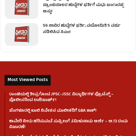
ಪ್ರಾಂಶುಪಾಲರ ಹುದ್ದೆಗಳ ಭರ್ತಿಗೆ ಮಧು ಬಂಗಾರಪ್ಪ
ಅಸ್ತು!
56 ಸಾವಿರ ಹುದ್ದೆಗಳ ಭರ್ತಿ; ವಯೋಮಿತಿ 5 ವರ್ಷ
ಸಡಿಲಿಸಿದ ಸಿಎಂ!
Most Viewed Posts
ರಾಂಚಿಯಲ್ಲಿ ತೀವ್ರಗೊಂಡ JPSC-JSSC ವಿದ್ಯಾರ್ಥಿಗಳ ಪ್ರೊಟೆಸ್ಟ್ –
ಪೊಲೀಸರಿಂದ ಲಾಠಿಚಾರ್ಜ್!
ಬೆಂಗಳೂರಲ್ಲಿ ಖಾಲಿ ನಿವೇಶನ ಮಾಲೀಕರಿಗೆ GBA ಶಾಕ್!
ಕಾವೇರಿ ನೀರು ಹರಿಸುವಂತೆ ಸುಪ್ರೀಂಗೆ ತಮಿಳುನಾಡು ಅರ್ಜಿ – ಆ.13 ರಂದು
ವಿಚಾರಣೆ!