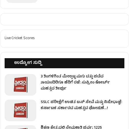
Live Cricket Scores
ಉದ್ಯೋಗ ಸುದ್ದಿ
3 ತಿಂಗಳಿಗಿಂತ ಮೇಲ್ಪಟ್ಟ ಮಗು ದತ್ತು ಪಡೆದ
ತಾಯಂದಿರಿಗೂ ಹೆರಿಗೆ ರಜೆ: ಸುಪ್ರೀಂ ಕೋರ್ಟ್
ಮಹತ್ವದ ತೀರ್ಪು
SSLC ಪರೀಕ್ಷೆಗೆ ಉಚಿತ ಬಸ್ ಸೇವೆ ಮತ್ತು ನಿಷೇಧಾಜ್ಞೆ:
ಕರ್ನಾಟಕ ಸರ್ಕಾರದ ಮಹತ್ವದ ಘೋಷಣೆ…!
ಶಿಕ್ಷಣ ಕ್ಷೇತ್ರದಲ್ಲಿ ನೇಮಕಾತಿ ಪರ್ವ; 1225