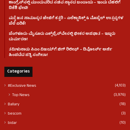
ಕಾಂಗ್ರೆಸ್​ನಲ್ಲಿ ಮುಂದುವರಿದ ಸಚಿವ ಸ್ಥಾನದ ಬಂಡಾಯ – ಇಂದು ದೆಹಲಿಗೆ
ಡಿಕೆಶಿ ಭೇಟಿ!
ಮತ್ತೆ ಜನ ಸಾಮಾನ್ಯರ ಜೇಬಿಗೆ ಕತ್ತರಿ – ಎಲೆಕ್ಟ್ರಾನಿಕ್ಸ್ & ಮೊಬೈಲ್ ಉತ್ಪನ್ನಗಳ
ಬೆಲೆ ಏರಿಕೆ!
ಬೆಂಗಳೂರು-ಮೈಸೂರು ಎಕ್ಸ್‌ಪ್ರೆಸ್‌ವೇನಲ್ಲಿ ಭೀಕರ ಅಪಘಾತ – ಇಬ್ಬರು
ದುರ್ಮರಣ!
ತಮಿಳುನಾಡು ಸಿಎಂ ವಿಜಯ್‌ಗೆ ಬಿಗ್ ರಿಲೀಫ್ – ಡಿವೋರ್ಸ್ ಅರ್ಜಿ
ಹಿಂಪಡೆದ ಪತ್ನಿ ಸಂಗೀತಾ!
Categories
(4,103)
#Exclusive News
(3,976)
Top News
(18)
Ballary
(3)
bescom
(10)
bidar