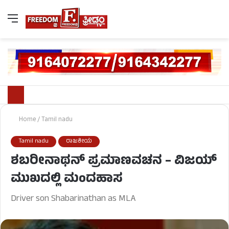
Home
/
Tamil nadu
Tamil nadu
ರಾಜಕೀಯ
ಶಬರೀನಾಥನ್ ಪ್ರಮಾಣವಚನ – ವಿಜಯ್
ಮುಖದಲ್ಲಿ ಮಂದಹಾಸ
Driver son Shabarinathan as MLA