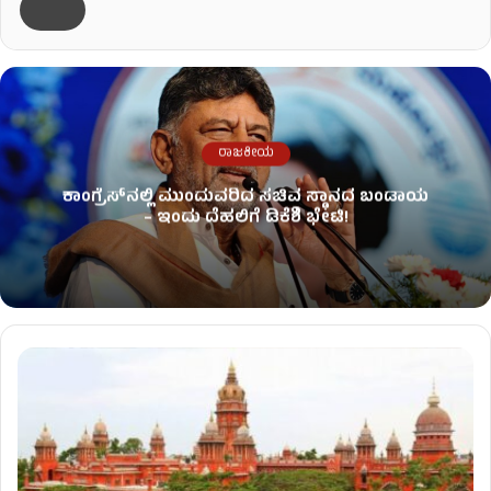
ರಾಜಕೀಯ
ಕಾಂಗ್ರೆಸ್​ನಲ್ಲಿ ಮುಂದುವರಿದ ಸಚಿವ ಸ್ಥಾನದ ಬಂಡಾಯ
– ಇಂದು ದೆಹಲಿಗೆ ಡಿಕೆಶಿ ಭೇಟಿ!