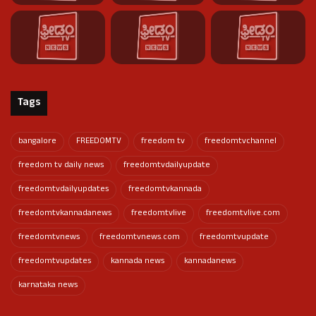
Tags
bangalore
FREEDOMTV
freedom tv
freedomtvchannel
freedom tv daily news
freedomtvdailyupdate
freedomtvdailyupdates
freedomtvkannada
freedomtvkannadanews
freedomtvlive
freedomtvlive.com
freedomtvnews
freedomtvnews.com
freedomtvupdate
freedomtvupdates
kannada news
kannadanews
karnataka news