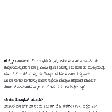
ಚೆನ್ನೈ:
ರಾಜಕೀಯ ಕೇವಲ ಧನಿಕರು,ಪ್ರಭಾವಿಗಳು ಹಾಗೂ ರಾಜಕೀಯ
ಹಿನ್ನೆಲೆಯುಳ್ಳವರಿಗೆ ಮಾತ್ರ ಎಂಬ ಪ್ರತೀತಿಯನ್ನು ತಮಿಳುನಾಡು ಮುಖ್ಯಮಂತ್ರಿ
ದಳಪತಿ ವಿಜಯ್ ಸುಳ್ಳು ಮಾಡಿದ್ದಾರೆ. ದಶಕಗಳ ಕಾಲ ತಮ್ಮ ಕಾರು
ಚಾಲಕನಾಗಿದ್ದ ಮಗನನ್ನು ಶಾಸನಸಭೆಯ ಮೆಟ್ಟಿಲು ಹತ್ತಿಸುವ ಮೂಲಕ
ವಿಜಯ್ ಸಾಮಾಜಿಕ ನ್ಯಾಯದ ಹೊಸ ಪರ್ವ ಆರಂಭಿಸಿದ್ದಾರೆ.
ಈ ಶಬರಿನಾಥನ್ ಯಾರು?
2026ರ ಮಾರ್ಚ್ 29 ರಂದು ತಮಿಳಗ ವೆಟ್ರಿ ಕಳಗಂ (TVK) ಪಕ್ಷದ 234