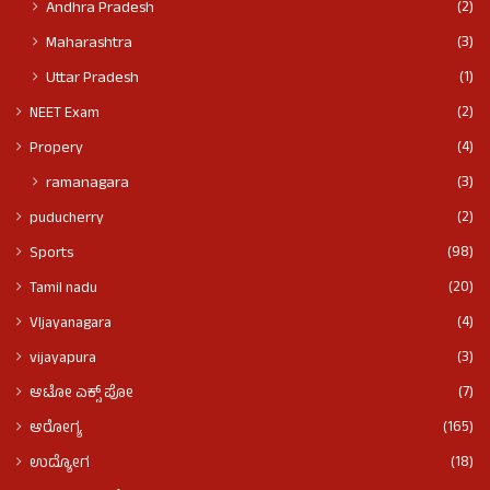
(2)
Andhra Pradesh
(3)
Maharashtra
(1)
Uttar Pradesh
(2)
NEET Exam
(4)
Propery
(3)
ramanagara
(2)
puducherry
(98)
Sports
(20)
Tamil nadu
(4)
VIjayanagara
(3)
vijayapura
(7)
ಆಟೋ ಎಕ್ಸ್ ಪೋ
(165)
ಆರೋಗ್ಯ
(18)
ಉದ್ಯೋಗ