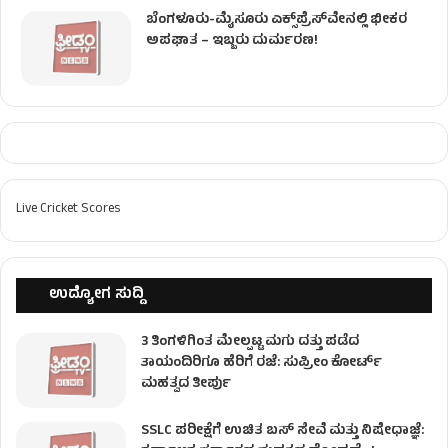
ಬೆಂಗಳೂರು-ಮೈಸೂರು ಎಕ್ಸ್‌ಪ್ರೆಸ್‌ವೇನಲ್ಲಿ ಭೀಕರ
ಅಪಘಾತ – ಇಬ್ಬರು ದುರ್ಮರಣ!
Live Cricket Scores
ಉದ್ಯೋಗ ಸುದ್ದಿ
3 ತಿಂಗಳಿಗಿಂತ ಮೇಲ್ಪಟ್ಟ ಮಗು ದತ್ತು ಪಡೆದ
ತಾಯಂದಿರಿಗೂ ಹೆರಿಗೆ ರಜೆ: ಸುಪ್ರೀಂ ಕೋರ್ಟ್
ಮಹತ್ವದ ತೀರ್ಪು
SSLC ಪರೀಕ್ಷೆಗೆ ಉಚಿತ ಬಸ್ ಸೇವೆ ಮತ್ತು ನಿಷೇಧಾಜ್ಞೆ: