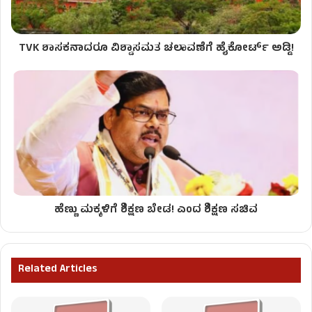
TVK ಶಾಸಕನಾದರೂ ವಿಶ್ವಾಸಮತ ಚಲಾವಣೆಗೆ ಹೈಕೋರ್ಟ್ ಅಡ್ಡಿ!
ಹೆಣ್ಣು ಮಕ್ಕಳಿಗೆ ಶಿಕ್ಷಣ ಬೇಡ! ಎಂದ ಶಿಕ್ಷಣ ಸಚಿವ
Related Articles