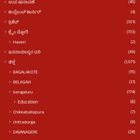
(45)
ಉಪ ಚುನಾವಣೆ
(4)
ಕಂಪ್ಲೇಂಟ್ ಕಾರ್ನರ್
(301)
ಕ್ರಿಕೆಟ್
(733)
ಕ್ರೈಂ ಸ್ಟೋರಿ
(2)
Haveri
(49)
ಜನಸಾಮಾನ್ಯರ ದನಿ
(1,971)
ಜಿಲ್ಲೆ
(15)
BAGALAKOTE
(21)
BELAGAVI
(174)
bengaluru
(6)
Education
(7)
Chikkaballapura
(9)
chitradurga
(28)
DAVANAGERE