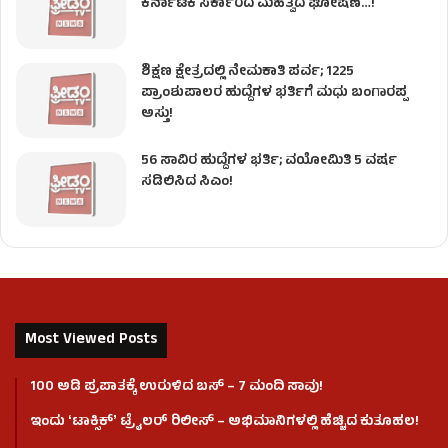
ಕರ್ನಾಟಕ ಸರ್ಕಾರದ ಮಹತ್ವದ ಘೋಷಣೆ…!
ಶಿಕ್ಷಣ ಕ್ಷೇತ್ರದಲ್ಲಿ ನೇಮಕಾತಿ ಪರ್ವ; 1225
ಪ್ರಾಂಶುಪಾಲರ ಹುದ್ದೆಗಳ ಭರ್ತಿಗೆ ಮಧು ಬಂಗಾರಪ್ಪ
ಅಸ್ತು!
56 ಸಾವಿರ ಹುದ್ದೆಗಳ ಭರ್ತಿ; ವಯೋಮಿತಿ 5 ವರ್ಷ
ಸಡಿಲಿಸಿದ ಸಿಎಂ!
Most Viewed Posts
100 ಅಡಿ ಪ್ರಪಾತಕ್ಕೆ ಉರುಳಿದ ಬಸ್‌ – 7 ಮಂದಿ ಸಾವು!
ಇಂದು ʻಟಾಕ್ಸಿಕ್ʼ ಟ್ರೈಲರ್ ರಿಲೀಸ್‌ – ಅಭಿಮಾನಿಗಳಲ್ಲಿ ಹೆಚ್ಚಿದ ಕುತೂಹಲ!