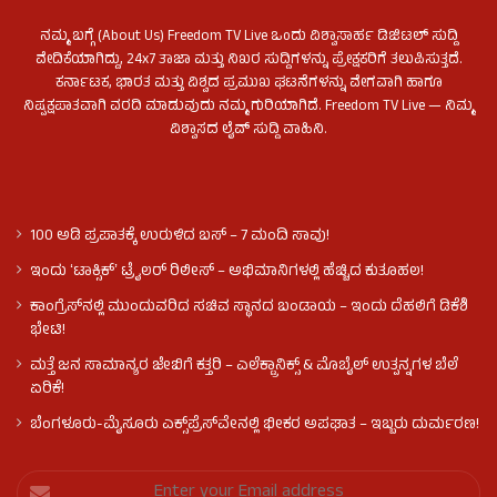
ನಮ್ಮ ಬಗ್ಗೆ (About Us) Freedom TV Live ಒಂದು ವಿಶ್ವಾಸಾರ್ಹ ಡಿಜಿಟಲ್ ಸುದ್ದಿ
ವೇದಿಕೆಯಾಗಿದ್ದು, 24x7 ತಾಜಾ ಮತ್ತು ನಿಖರ ಸುದ್ದಿಗಳನ್ನು ಪ್ರೇಕ್ಷಕರಿಗೆ ತಲುಪಿಸುತ್ತದೆ.
ಕರ್ನಾಟಕ, ಭಾರತ ಮತ್ತು ವಿಶ್ವದ ಪ್ರಮುಖ ಘಟನೆಗಳನ್ನು ವೇಗವಾಗಿ ಹಾಗೂ
ನಿಷ್ಪಕ್ಷಪಾತವಾಗಿ ವರದಿ ಮಾಡುವುದು ನಮ್ಮ ಗುರಿಯಾಗಿದೆ. Freedom TV Live — ನಿಮ್ಮ
ವಿಶ್ವಾಸದ ಲೈವ್ ಸುದ್ದಿ ವಾಹಿನಿ.
100 ಅಡಿ ಪ್ರಪಾತಕ್ಕೆ ಉರುಳಿದ ಬಸ್‌ – 7 ಮಂದಿ ಸಾವು!
ಇಂದು ʻಟಾಕ್ಸಿಕ್ʼ ಟ್ರೈಲರ್ ರಿಲೀಸ್‌ – ಅಭಿಮಾನಿಗಳಲ್ಲಿ ಹೆಚ್ಚಿದ ಕುತೂಹಲ!
ಕಾಂಗ್ರೆಸ್​ನಲ್ಲಿ ಮುಂದುವರಿದ ಸಚಿವ ಸ್ಥಾನದ ಬಂಡಾಯ – ಇಂದು ದೆಹಲಿಗೆ ಡಿಕೆಶಿ
ಭೇಟಿ!
ಮತ್ತೆ ಜನ ಸಾಮಾನ್ಯರ ಜೇಬಿಗೆ ಕತ್ತರಿ – ಎಲೆಕ್ಟ್ರಾನಿಕ್ಸ್ & ಮೊಬೈಲ್ ಉತ್ಪನ್ನಗಳ ಬೆಲೆ
ಏರಿಕೆ!
ಬೆಂಗಳೂರು-ಮೈಸೂರು ಎಕ್ಸ್‌ಪ್ರೆಸ್‌ವೇನಲ್ಲಿ ಭೀಕರ ಅಪಘಾತ – ಇಬ್ಬರು ದುರ್ಮರಣ!