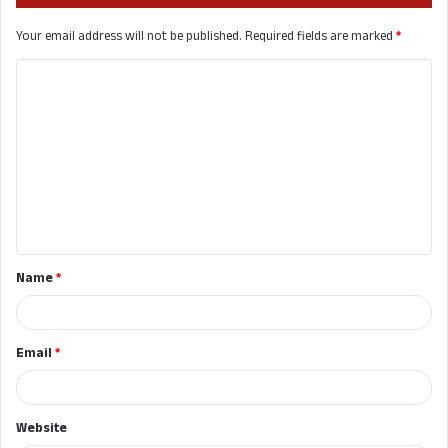
Your email address will not be published.
Required fields are marked
*
C
o
m
m
e
n
t
Name
*
*
Email
*
Website