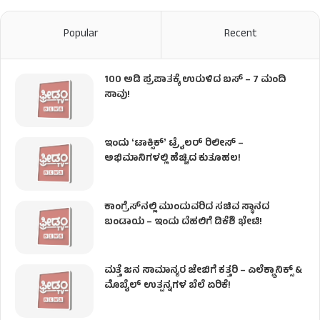
Popular
Recent
100 ಅಡಿ ಪ್ರಪಾತಕ್ಕೆ ಉರುಳಿದ ಬಸ್‌ – 7 ಮಂದಿ
ಸಾವು!
ಇಂದು ʻಟಾಕ್ಸಿಕ್ʼ ಟ್ರೈಲರ್ ರಿಲೀಸ್‌ –
ಅಭಿಮಾನಿಗಳಲ್ಲಿ ಹೆಚ್ಚಿದ ಕುತೂಹಲ!
ಕಾಂಗ್ರೆಸ್​ನಲ್ಲಿ ಮುಂದುವರಿದ ಸಚಿವ ಸ್ಥಾನದ
ಬಂಡಾಯ – ಇಂದು ದೆಹಲಿಗೆ ಡಿಕೆಶಿ ಭೇಟಿ!
ಮತ್ತೆ ಜನ ಸಾಮಾನ್ಯರ ಜೇಬಿಗೆ ಕತ್ತರಿ – ಎಲೆಕ್ಟ್ರಾನಿಕ್ಸ್ &
ಮೊಬೈಲ್ ಉತ್ಪನ್ನಗಳ ಬೆಲೆ ಏರಿಕೆ!