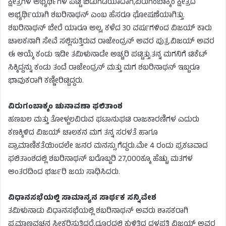
ಕ್ಷೇತ್ರಗಳ ಅಭ್ಯರ್ಥಿಗಳ ಪಟ್ಟಿ ಬಿಡುಗಡೆಯಾದಾಗ,ವಿರುಗಂಬಾಕ್ಕಂ ಕ್ಷೇತ್ರದ
ಅಭ್ಯರ್ಥಿಯಾಗಿ ಶಬರಿನಾಥನ್ ಎಂಬ ಹೆಸರೂ ಘೋಷಣೆಯಾಗಿತ್ತು.
ಶಬರಿನಾಥನ್ ಬೇರೆ ಯಾರೂ ಅಲ್ಲ, ಕಳೆದ 30 ವರ್ಷಗಳಿಂದ ವಿಜಯ್ ಕಾರು
ಚಾಲಕನಾಗಿ ಸೇವೆ ಸಲ್ಲಿಸುತ್ತಿರುವ ರಾಜೇಂದ್ರನ್ ಅವರ ಪುತ್ರ.ವಿಜಯ್ ಅವರ
ಈ ಆಯ್ಕೆ ಕಂಡು ಇಡೀ ತಮಿಳುನಾಡೇ ಅಚ್ಚರಿ ಪಟ್ಟಿತ್ತು.ತನ್ನ ಮಗನಿಗೆ ಟಿಕೆಟ್
ಸಿಕ್ಕಿದ್ದನ್ನು ಕಂಡು ತಂದೆ ರಾಜೇಂದ್ರನ್ ಮತ್ತು ಮಗ ಶಬರಿನಾಥನ್ ಇಬ್ಬರೂ
ಭಾವುಕರಾಗಿ ಕಣ್ಣೀರಿಟ್ಟಿದ್ದರು.
ವಿರುಗಂಬಾಕ್ಕಂ ಚುನಾವಣಾ ಫಲಿತಾಂಶ
ಹಣಬಲ ಮತ್ತು ತೋಳ್ಬಲವಿರುವ ಘಟಾನುಘಟಿ ರಾಜಕಾರಣಿಗಳ ಎದುರು
ಕಣಕ್ಕಿಳಿದ ವಿಜಯ್ ಚಾಲಕನ ಮಗ ತನ್ನ ಸರಳತೆ ಹಾಗೂ
ಪ್ರಾಮಾಣಿಕತೆಯಿಂದಲೇ ಜನರ ಮನಸ್ಸು ಗೆದ್ದರು.ಮೇ 4 ರಂದು ಪ್ರಕಟವಾದ
ಫಲಿತಾಂಶದಲ್ಲಿ ಶಬರಿನಾಥನ್ ಬರೊಬ್ಬರಿ 27,000ಕ್ಕೂ ಹೆಚ್ಚು ಮತಗಳ
ಅಂತರದಿಂದ ಭರ್ಜರಿ ಜಯ ಸಾಧಿಸಿದರು.
ವಿಧಾನಸಭೆಯಲ್ಲಿ ಸಾಮಾನ್ಯನ ಸಾರ್ಥಕ ಸನ್ನಿವೇಶ
ತಮಿಳುನಾಡು ವಿಧಾನಸಭೆಯಲ್ಲಿ ಶಬರಿನಾಥನ್ ಅವರು ಶಾಸಕರಾಗಿ
ಪ್ರಮಾಣವಚನ ಸ್ವೀಕರಿಸುತ್ತಿದ್ದರೆ,ದೂರದಲ್ಲಿ ಕುಳಿತಿದ್ದ ದಳಪತಿ ವಿಜಯ್ ಅವರ