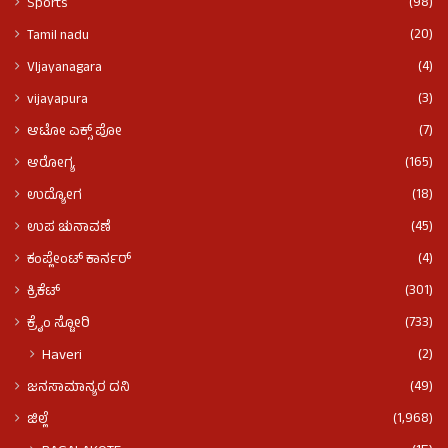
(98)
Sports
(20)
Tamil nadu
(4)
VIjayanagara
(3)
vijayapura
(7)
ಆಟೋ ಎಕ್ಸ್ ಪೋ
(165)
ಆರೋಗ್ಯ
(18)
ಉದ್ಯೋಗ
(45)
ಉಪ ಚುನಾವಣೆ
(4)
ಕಂಪ್ಲೇಂಟ್ ಕಾರ್ನರ್
(301)
ಕ್ರಿಕೆಟ್
(733)
ಕ್ರೈಂ ಸ್ಟೋರಿ
(2)
Haveri
(49)
ಜನಸಾಮಾನ್ಯರ ದನಿ
(1,968)
ಜಿಲ್ಲೆ