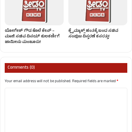
ಯೋಗೇಶ್ ಗೌಡ ಕೊಲೆ ಕೇಸ್ –
ಕ್ಲೈಮ್ಯಾಕ್ಸ್ ಹಂತಕ್ಕೆ ಬಂದ ಸಚಿವ
ಮಾಜಿ ಸಚಿವ ವಿನಯ್ ಕುಲಕರ್ಣಿಗೆ
ಸಂಪುಟ ವಿಸ್ತರಣೆ ಕಸರತ್ತು!
ಜಾಮೀನು ಮಂಜೂರು!
Comments (0)
Your email address will not be published.
Required fields are marked
*
C
o
m
m
e