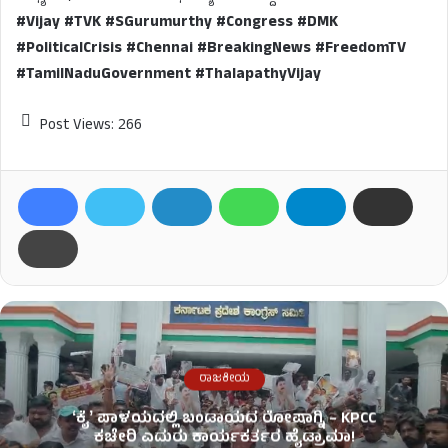
#Vijay #TVK #SGurumurthy #Congress #DMK
#PoliticalCrisis #Chennai #BreakingNews #FreedomTV
#TamilNaduGovernment #ThalapathyVijay
Post Views:
266
ರಾಜಕೀಯ
ʻಕೈʼ​ ಪಾಳಯದಲ್ಲಿ ಬಂಡಾಯದ ರೋಷಾಗ್ನಿ – KPCC
ಕಚೇರಿ ಎದುರು ಕಾರ್ಯಕರ್ತರ ಹೈಡ್ರಾಮಾ!