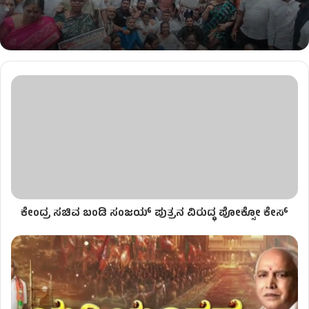
ಕೇಂದ್ರ ಸಚಿವ ಬಂಡಿ ಸಂಜಯ್ ಪುತ್ರನ ವಿರುದ್ಧ ಪೋಕ್ಸೋ ಕೇಸ್