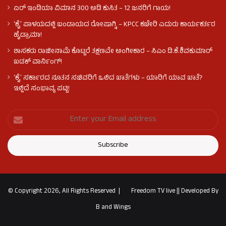
ಏರ್ ಇಂಡಿಯಾ ವಿಮಾನ 300 ಅಡಿ ಕುಸಿತ – 12 ಜನರಿಗೆ ಗಾಯ!
ʻಕೈʼ​ ಪಾಳಯದಲ್ಲಿ ಬಂಡಾಯದ ರೋಷಾಗ್ನಿ – KPCC ಕಚೇರಿ ಎದುರು ಕಾರ್ಯಕರ್ತರ
ಹೈಡ್ರಾಮಾ!
ಶಾಸಕರು ರಾಜೀನಾಮೆ ಕೊಟ್ಟರೆ ತಕ್ಷಣವೇ ಅಂಗೀಕಾರ – ಸಿಎಂ ಡಿ.ಕೆ.ಶಿವಕುಮಾರ್
ಖಡಕ್ ವಾರ್ನಿಂಗ್!
ʻಕೈʼ ಸರ್ಕಾರದ ನೂತನ ಸಚಿವರಿಗೆ ಒಲಿದ ಖಾತೆಗಳು – ಯಾರಿಗೆ ಯಾವ ಖಾತೆ?
ಇಲ್ಲಿದೆ ಸಂಭಾವ್ಯ ಪಟ್ಟಿ!
© Copyright 2026, All Rights Reserved |
Freedom TV live
||
Developed By
B and Wings