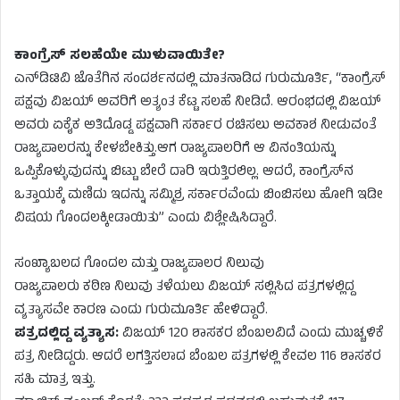
ಕಾಂಗ್ರೆಸ್ ಸಲಹೆಯೇ ಮುಳುವಾಯಿತೇ?
ಎನ್‌ಡಿಟಿವಿ ಜೊತೆಗಿನ ಸಂದರ್ಶನದಲ್ಲಿ ಮಾತನಾಡಿದ ಗುರುಮೂರ್ತಿ, “ಕಾಂಗ್ರೆಸ್
ಪಕ್ಷವು ವಿಜಯ್ ಅವರಿಗೆ ಅತ್ಯಂತ ಕೆಟ್ಟ ಸಲಹೆ ನೀಡಿದೆ. ಆರಂಭದಲ್ಲಿ ವಿಜಯ್
ಅವರು ಏಕೈಕ ಅತಿದೊಡ್ಡ ಪಕ್ಷವಾಗಿ ಸರ್ಕಾರ ರಚಿಸಲು ಅವಕಾಶ ನೀಡುವಂತೆ
ರಾಜ್ಯಪಾಲರನ್ನು ಕೇಳಬೇಕಿತ್ತು.ಆಗ ರಾಜ್ಯಪಾಲರಿಗೆ ಆ ವಿನಂತಿಯನ್ನು
ಒಪ್ಪಿಕೊಳ್ಳುವುದನ್ನು ಬಿಟ್ಟು ಬೇರೆ ದಾರಿ ಇರುತ್ತಿರಲಿಲ್ಲ. ಆದರೆ, ಕಾಂಗ್ರೆಸ್‌ನ
ಒತ್ತಾಯಕ್ಕೆ ಮಣಿದು ಇದನ್ನು ಸಮ್ಮಿಶ್ರ ಸರ್ಕಾರವೆಂದು ಬಿಂಬಿಸಲು ಹೋಗಿ ಇಡೀ
ವಿಷಯ ಗೊಂದಲಕ್ಕೀಡಾಯಿತು” ಎಂದು ವಿಶ್ಲೇಷಿಸಿದ್ದಾರೆ.
ಸಂಖ್ಯಾಬಲದ ಗೊಂದಲ ಮತ್ತು ರಾಜ್ಯಪಾಲರ ನಿಲುವು
ರಾಜ್ಯಪಾಲರು ಕಠಿಣ ನಿಲುವು ತಳೆಯಲು ವಿಜಯ್ ಸಲ್ಲಿಸಿದ ಪತ್ರಗಳಲ್ಲಿದ್ದ
ವ್ಯತ್ಯಾಸವೇ ಕಾರಣ ಎಂದು ಗುರುಮೂರ್ತಿ ಹೇಳಿದ್ದಾರೆ.
ಪತ್ರದಲ್ಲಿದ್ದ ವ್ಯತ್ಯಾಸ:
ವಿಜಯ್ 120 ಶಾಸಕರ ಬೆಂಬಲವಿದೆ ಎಂದು ಮುಚ್ಚಳಿಕೆ
ಪತ್ರ ನೀಡಿದ್ದರು. ಆದರೆ ಲಗತ್ತಿಸಲಾದ ಬೆಂಬಲ ಪತ್ರಗಳಲ್ಲಿ ಕೇವಲ 116 ಶಾಸಕರ
ಸಹಿ ಮಾತ್ರ ಇತ್ತು.