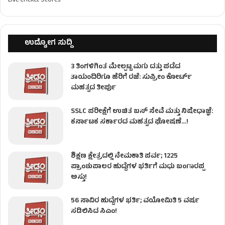
Live Cricket Scores
ಉದ್ಯೋಗ ಸುದ್ದಿ
3 ತಿಂಗಳಿಗಿಂತ ಮೇಲ್ಪಟ್ಟ ಮಗು ದತ್ತು ಪಡೆದ
ತಾಯಂದಿರಿಗೂ ಹೆರಿಗೆ ರಜೆ: ಸುಪ್ರೀಂ ಕೋರ್ಟ್
ಮಹತ್ವದ ತೀರ್ಪು
SSLC ಪರೀಕ್ಷೆಗೆ ಉಚಿತ ಬಸ್ ಸೇವೆ ಮತ್ತು ನಿಷೇಧಾಜ್ಞೆ:
ಕರ್ನಾಟಕ ಸರ್ಕಾರದ ಮಹತ್ವದ ಘೋಷಣೆ…!
ಶಿಕ್ಷಣ ಕ್ಷೇತ್ರದಲ್ಲಿ ನೇಮಕಾತಿ ಪರ್ವ; 1225
ಪ್ರಾಂಶುಪಾಲರ ಹುದ್ದೆಗಳ ಭರ್ತಿಗೆ ಮಧು ಬಂಗಾರಪ್ಪ
ಅಸ್ತು!
56 ಸಾವಿರ ಹುದ್ದೆಗಳ ಭರ್ತಿ; ವಯೋಮಿತಿ 5 ವರ್ಷ
ಸಡಿಲಿಸಿದ ಸಿಎಂ!