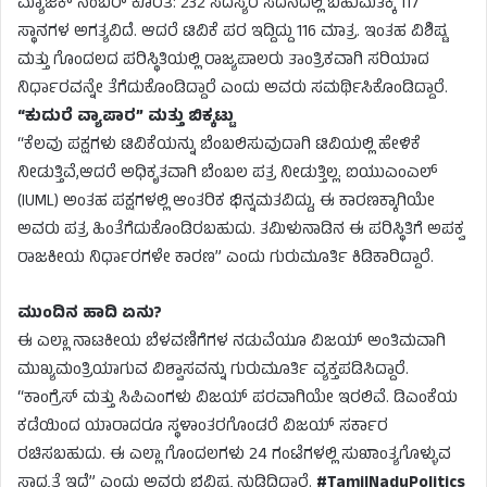
ಮ್ಯಾಜಿಕ್ ನಂಬರ್ ಕೊರತೆ: 232 ಸದಸ್ಯರ ಸದನದಲ್ಲಿ ಬಹುಮತಕ್ಕೆ 117
ಸ್ಥಾನಗಳ ಅಗತ್ಯವಿದೆ. ಆದರೆ ಟಿವಿಕೆ ಪರ ಇದ್ದಿದ್ದು 116 ಮಾತ್ರ. ಇಂತಹ ವಿಶಿಷ್ಟ
ಮತ್ತು ಗೊಂದಲದ ಪರಿಸ್ಥಿತಿಯಲ್ಲಿ ರಾಜ್ಯಪಾಲರು ತಾಂತ್ರಿಕವಾಗಿ ಸರಿಯಾದ
ನಿರ್ಧಾರವನ್ನೇ ತೆಗೆದುಕೊಂಡಿದ್ದಾರೆ ಎಂದು ಅವರು ಸಮರ್ಥಿಸಿಕೊಂಡಿದ್ದಾರೆ.
“ಕುದುರೆ ವ್ಯಾಪಾರ” ಮತ್ತು ಬಿಕ್ಕಟ್ಟು
“ಕೆಲವು ಪಕ್ಷಗಳು ಟಿವಿಕೆಯನ್ನು ಬೆಂಬಲಿಸುವುದಾಗಿ ಟಿವಿಯಲ್ಲಿ ಹೇಳಿಕೆ
ನೀಡುತ್ತಿವೆ,ಆದರೆ ಅಧಿಕೃತವಾಗಿ ಬೆಂಬಲ ಪತ್ರ ನೀಡುತ್ತಿಲ್ಲ. ಐಯುಎಂಎಲ್
(IUML) ಅಂತಹ ಪಕ್ಷಗಳಲ್ಲಿ ಆಂತರಿಕ ಭಿನ್ನಮತವಿದ್ದು, ಈ ಕಾರಣಕ್ಕಾಗಿಯೇ
ಅವರು ಪತ್ರ ಹಿಂತೆಗೆದುಕೊಂಡಿರಬಹುದು. ತಮಿಳುನಾಡಿನ ಈ ಪರಿಸ್ಥಿತಿಗೆ ಅಪಕ್ವ
ರಾಜಕೀಯ ನಿರ್ಧಾರಗಳೇ ಕಾರಣ” ಎಂದು ಗುರುಮೂರ್ತಿ ಕಿಡಿಕಾರಿದ್ದಾರೆ.
ಮುಂದಿನ ಹಾದಿ ಏನು?
ಈ ಎಲ್ಲಾ ನಾಟಕೀಯ ಬೆಳವಣಿಗೆಗಳ ನಡುವೆಯೂ ವಿಜಯ್ ಅಂತಿಮವಾಗಿ
ಮುಖ್ಯಮಂತ್ರಿಯಾಗುವ ವಿಶ್ವಾಸವನ್ನು ಗುರುಮೂರ್ತಿ ವ್ಯಕ್ತಪಡಿಸಿದ್ದಾರೆ.
“ಕಾಂಗ್ರೆಸ್ ಮತ್ತು ಸಿಪಿಎಂಗಳು ವಿಜಯ್ ಪರವಾಗಿಯೇ ಇರಲಿವೆ. ಡಿಎಂಕೆಯ
ಕಡೆಯಿಂದ ಯಾರಾದರೂ ಸ್ಥಳಾಂತರಗೊಂಡರೆ ವಿಜಯ್ ಸರ್ಕಾರ
ರಚಿಸಬಹುದು. ಈ ಎಲ್ಲಾ ಗೊಂದಲಗಳು 24 ಗಂಟೆಗಳಲ್ಲಿ ಸುಖಾಂತ್ಯಗೊಳ್ಳುವ
ಸಾಧ್ಯತೆ ಇದೆ” ಎಂದು ಅವರು ಭವಿಷ್ಯ ನುಡಿದಿದ್ದಾರೆ.
#TamilNaduPolitics