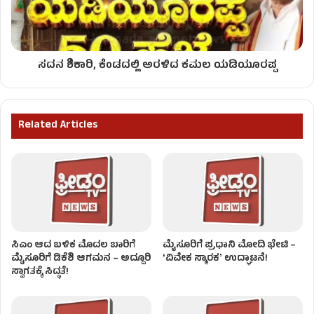
ಸದನ ಶಿಕಾರಿ, ಕೆಂಡದಲ್ಲಿ ಅರಳಿದ ಕಮಲ ಯಡಿಯೂರಪ್ಪ
Related Articles
ಸಿಎಂ ಆದ ಬಳಿಕ ಮೊದಲ ಬಾರಿಗೆ
ಮೈಸೂರಿಗೆ ಪ್ರಧಾನಿ ಮೋದಿ ಭೇಟಿ –
ಮೈಸೂರಿಗೆ ಡಿಕೆಶಿ ಆಗಮನ – ಅದ್ದೂರಿ
ʻವಿವೇಕ ಸ್ಮಾರಕʼ ಉದ್ಘಾಟನೆ!
ಸ್ವಾಗತಕ್ಕೆ ಸಿದ್ಧತೆ!