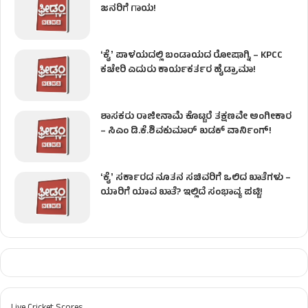
ಜನರಿಗೆ ಗಾಯ!
ʻಕೈʼ​ ಪಾಳಯದಲ್ಲಿ ಬಂಡಾಯದ ರೋಷಾಗ್ನಿ – KPCC
ಕಚೇರಿ ಎದುರು ಕಾರ್ಯಕರ್ತರ ಹೈಡ್ರಾಮಾ!
ಶಾಸಕರು ರಾಜೀನಾಮೆ ಕೊಟ್ಟರೆ ತಕ್ಷಣವೇ ಅಂಗೀಕಾರ
– ಸಿಎಂ ಡಿ.ಕೆ.ಶಿವಕುಮಾರ್ ಖಡಕ್ ವಾರ್ನಿಂಗ್!
ʻಕೈʼ ಸರ್ಕಾರದ ನೂತನ ಸಚಿವರಿಗೆ ಒಲಿದ ಖಾತೆಗಳು –
ಯಾರಿಗೆ ಯಾವ ಖಾತೆ? ಇಲ್ಲಿದೆ ಸಂಭಾವ್ಯ ಪಟ್ಟಿ!