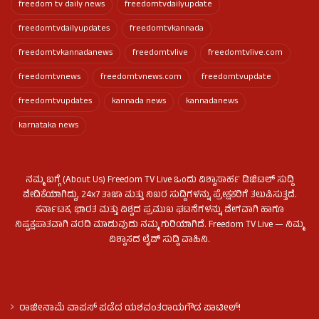
freedom tv daily news
freedomtvdailyupdate
freedomtvdailyupdates
freedomtvkannada
freedomtvkannadanews
freedomtvlive
freedomtvlive.com
freedomtvnews
freedomtvnews.com
freedomtvupdate
freedomtvupdates
kannada news
kannadanews
karnataka news
ನಮ್ಮ ಬಗ್ಗೆ (About Us) Freedom TV Live ಒಂದು ವಿಶ್ವಾಸಾರ್ಹ ಡಿಜಿಟಲ್ ಸುದ್ದಿ
ವೇದಿಕೆಯಾಗಿದ್ದು, 24x7 ತಾಜಾ ಮತ್ತು ನಿಖರ ಸುದ್ದಿಗಳನ್ನು ಪ್ರೇಕ್ಷಕರಿಗೆ ತಲುಪಿಸುತ್ತದೆ.
ಕರ್ನಾಟಕ, ಭಾರತ ಮತ್ತು ವಿಶ್ವದ ಪ್ರಮುಖ ಘಟನೆಗಳನ್ನು ವೇಗವಾಗಿ ಹಾಗೂ
ನಿಷ್ಪಕ್ಷಪಾತವಾಗಿ ವರದಿ ಮಾಡುವುದು ನಮ್ಮ ಗುರಿಯಾಗಿದೆ. Freedom TV Live — ನಿಮ್ಮ
ವಿಶ್ವಾಸದ ಲೈವ್ ಸುದ್ದಿ ವಾಹಿನಿ.
ರಾಜೀನಾಮೆ ವಾಪಸ್ ಪಡೆದ ಯಶವಂತರಾಯಗೌಡ ಪಾಟೀಲ್‌!