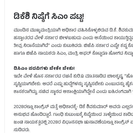
ಡಿಕೆಶಿ ನಿಷ್ಠೆಗೆ ಸಿಎಂ ಪಟ್ಟ!
ಮುಂದಿನ ಮುಖ್ಯಮಂತ್ರಿಯಾಗಿ ಅಧಿಕಾರ ವಹಿಸಿಕೊಳ್ಳಲಿರುವ ಡಿ.ಕೆ. ಶಿವಕುಮ
ಹಸ್ತಾಂತರದ ವೇಳೆ ಸರ್ಕಾರ ಬೀಳಬಹುದು ಎಂದು ಆಸೆಯಿಂದ ಕಾಯುತ್ತಿದ್ದ
ತೀವ್ರ ನಿರಾಸೆಯಾಗಿದೆ” ಎಂದು ಕುಟುಕಿದರು. ಬಿಜೆಪಿ ಸರ್ಕಾರ ಎಷ್ಟೇ ಕಷ್ಟ ಕೊಟ್
ಹಾಗೂ ಬಿಜೆಪಿ ನಾಯಕರು ಸಿಎಂ, ಮಂತ್ರಿ ಆಫರ್ ಕೊಟ್ಟರೂ ಹೋಗದ ನಿಷ್
ಡಿಸಿಎಂ ಪದವಿಗಳು ಬೇಕೇ ಬೇಕು!
ಇದೇ ವೇಳೆ ಹೊಸ ಸರ್ಕಾರದ ರಚನೆ ಕುರಿತು ಮಾತನಾಡಿದ ಬಾಲಕೃಷ್ಣ, “ಹೊಸ 
ಸೃಷ್ಟಿಯಾಗಬೇಕು. ಆದರೆ ಎಷ್ಟು ಹುದ್ದೆಗಳನ್ನು ಸೃಷ್ಟಿಸಬೇಕು ಎಂಬುದನ್ನು 
ಶಾಸಕರಾಗಿದ್ದು, ಸಚಿವ ಸ್ಥಾನದ ಆಕಾಂಕ್ಷಿಯಾಗಿದ್ದೇನೆ ಎಂದು ಬಹಿರಂಗವಾಗಿ ಇಚ್
2028ರಲ್ಲೂ ಕಾಂಗ್ರೆಸ್ ಮತ್ತೆ ಅಧಿಕಾರಕ್ಕೆ- ಡಿಕೆ ಶಿವಕುಮಾರ್ ಅವರು ಎಲ್
ಅನುಭವ ಹೊಂದಿದ್ದಾರೆ. ಗಾಂಧಿ ಕುಟುಂಬಕ್ಕೆ ನಿಷ್ಠೆಯಿಂದ ತಾಳ್ಮೆಯಿಂದ ಕಾದಿದ
ಜಂಟಿ ನಾಯಕತ್ವದಲ್ಲಿ 2028ರ ವಿಧಾನಸಭಾ ಚುನಾವಣೆಯಲ್ಲೂ ಕಾಂಗ್ರೆಸ್ ಪಕ್ಷ 
ನುಡಿದರು.