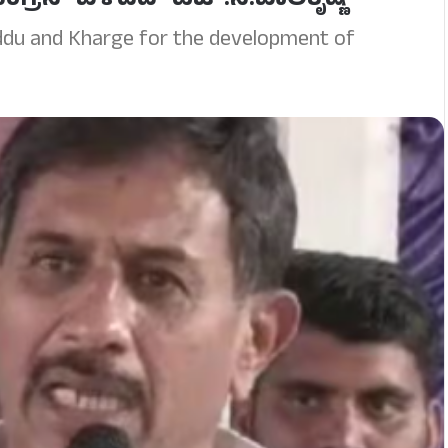
್ರೆಸ್ ಬೆಳೆದಿದೆ- ಹೆಚ್.ಸಿ.ಬಾಲಕೃಷ್ಣ
iddu and Kharge for the development of