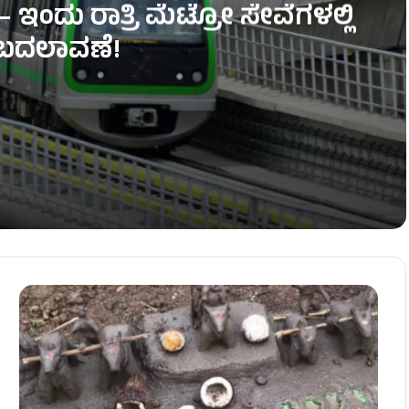
ಇಂದು ರಾತ್ರಿ ಮೆಟ್ರೋ ಸೇವೆಗಳಲ್ಲಿ
ಕ ಬದಲಾವಣೆ!
ವೆಗಳಲ್ಲಿ ತಾತ್ಕಾಲಿಕ ಬದಲಾವಣೆ!
– ಅಧಿವೇಶನದಲ್ಲಿ ಡಿಕೆಶಿಗೆ ಮುಜುಗರ!
ಎದುರು ಕಾರ್ಯಕರ್ತರ ಹೈಡ್ರಾಮಾ!