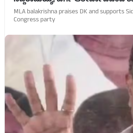
ಸಿದ್ದರಾಮಯ್ಯ, ಖರ್ಗೆ ಆಶೀರ್ವಾದದಿಂದ ಕಾಂಗ
MLA balakrishna praises DK and supports S
Congress party