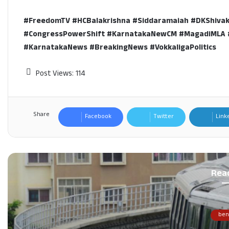
#FreedomTV #HCBalakrishna #Siddaramaiah #DKShivaku
#CongressPowerShift #KarnatakaNewCM #MagadiMLA 
#KarnatakaNews #BreakingNews #VokkaligaPolitics
Post Views:
114
Share
Facebook
Twitter
Link
Rea
ben