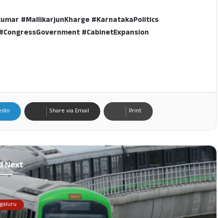
mar #MallikarjunKharge #KarnatakaPolitics
#CongressGovernment #CabinetExpansion
edIn
Share via Email
Print
d Next
galuru