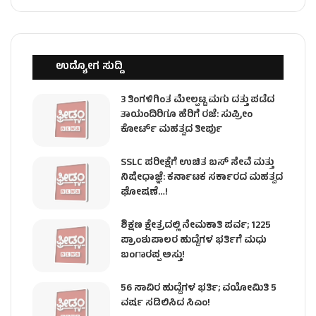
ಉದ್ಯೋಗ ಸುದ್ದಿ
3 ತಿಂಗಳಿಗಿಂತ ಮೇಲ್ಪಟ್ಟ ಮಗು ದತ್ತು ಪಡೆದ
ತಾಯಂದಿರಿಗೂ ಹೆರಿಗೆ ರಜೆ: ಸುಪ್ರೀಂ
ಕೋರ್ಟ್ ಮಹತ್ವದ ತೀರ್ಪು
SSLC ಪರೀಕ್ಷೆಗೆ ಉಚಿತ ಬಸ್ ಸೇವೆ ಮತ್ತು
ನಿಷೇಧಾಜ್ಞೆ: ಕರ್ನಾಟಕ ಸರ್ಕಾರದ ಮಹತ್ವದ
ಘೋಷಣೆ…!
ಶಿಕ್ಷಣ ಕ್ಷೇತ್ರದಲ್ಲಿ ನೇಮಕಾತಿ ಪರ್ವ; 1225
ಪ್ರಾಂಶುಪಾಲರ ಹುದ್ದೆಗಳ ಭರ್ತಿಗೆ ಮಧು
ಬಂಗಾರಪ್ಪ ಅಸ್ತು!
56 ಸಾವಿರ ಹುದ್ದೆಗಳ ಭರ್ತಿ; ವಯೋಮಿತಿ 5
ವರ್ಷ ಸಡಿಲಿಸಿದ ಸಿಎಂ!