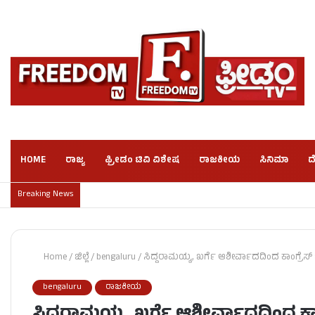
HOME
ರಾಜ್ಯ
ಫ್ರೀಡಂ ಟಿವಿ ವಿಶೇಷ
ರಾಜಕೀಯ
ಸಿನಿಮಾ
ದ
Breaking News
Home
/
ಜಿಲ್ಲೆ
/
bengaluru
/
ಸಿದ್ದರಾಮಯ್ಯ, ಖರ್ಗೆ ಆಶೀರ್ವಾದದಿಂದ ಕಾಂಗ್ರೆಸ್ ಬೆ
bengaluru
ರಾಜಕೀಯ