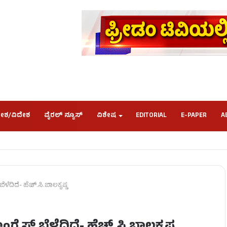
ೇಶ/ವಿದೇಶ
ವೈರಲ್ ನ್ಯೂಸ್
ವಿಶೇಷ
EDITORIAL
E-PAPER
A
ಳೆದಿದೆ- ಹೆಚ್.ಸಿ.ಬಾಲಕೃಷ್ಣ