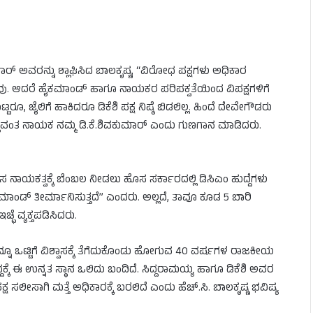
ಾರ್ ಅವರನ್ನು ಶ್ಲಾಘಿಸಿದ ಬಾಲಕೃಷ್ಣ, “ವಿರೋಧ ಪಕ್ಷಗಳು ಅಧಿಕಾರ
ವು. ಆದರೆ ಹೈಕಮಾಂಡ್ ಹಾಗೂ ನಾಯಕರ ಪರಿಪಕ್ವತೆಯಿಂದ ವಿಪಕ್ಷಗಳಿಗೆ
ಟರೂ, ಜೈಲಿಗೆ ಹಾಕಿದರೂ ಡಿಕೆಶಿ ಪಕ್ಷ ನಿಷ್ಠೆ ಬಿಡಲಿಲ್ಲ. ಹಿಂದೆ ದೇವೇಗೌಡರು
ಠಾವಂತ ನಾಯಕ ನಮ್ಮ ಡಿ.ಕೆ.ಶಿವಕುಮಾರ್ ಎಂದು ಗುಣಗಾನ ಮಾಡಿದರು.
ನಾಯಕತ್ವಕ್ಕೆ ಬೆಂಬಲ ನೀಡಲು ಹೊಸ ಸರ್ಕಾರದಲ್ಲಿ ಡಿಸಿಎಂ ಹುದ್ದೆಗಳು
ಹೈಕಮಾಂಡ್ ತೀರ್ಮಾನಿಸುತ್ತದೆ” ಎಂದರು. ಅಲ್ಲದೆ, ತಾವೂ ಕೂಡ 5 ಬಾರಿ
ಛೆ ವ್ಯಕ್ತಪಡಿಸಿದರು.
ಲರನ್ನೂ ಒಟ್ಟಿಗೆ ವಿಶ್ವಾಸಕ್ಕೆ ತೆಗೆದುಕೊಂಡು ಹೋಗುವ 40 ವರ್ಷಗಳ ರಾಜಕೀಯ
್ದಕ್ಕೆ ಈ ಉನ್ನತ ಸ್ಥಾನ ಒಲಿದು ಬಂದಿದೆ. ಸಿದ್ದರಾಮಯ್ಯ ಹಾಗೂ ಡಿಕೆಶಿ ಅವರ
ಸಲೀಸಾಗಿ ಮತ್ತೆ ಅಧಿಕಾರಕ್ಕೆ ಬರಲಿದೆ ಎಂದು ಹೆಚ್.ಸಿ. ಬಾಲಕೃಷ್ಣ ಭವಿಷ್ಯ