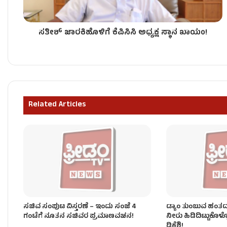
ಸತೀಶ್ ಜಾರಕಿಹೊಳಿಗೆ ಕೆಪಿಸಿಸಿ ಅಧ್ಯಕ್ಷ ಸ್ಥಾನ ಖಾಯಂ!
ಶಾಸಕರು ರಾಜೀನಾಮೆ ಕೊಟ್ಟರೆ ತಕ್ಷಣವೇ ಅಂಗೀಕಾರ – ಸಿಎಂ 
ʻಕೈʼ ಸರ್ಕಾರದ ನೂತನ ಸಚಿವರಿಗೆ ಒಲಿದ ಖಾತೆಗಳು – ಯಾರಿಗೆ 
Related Articles
ಸಂಪುಟ ವಿಸ್ತರಣೆ ಬೆನ್ನಲ್ಲೇ ʻಕೈʼ ಪಾಳಯದಲ್ಲಿ ಭುಗಿಲೆದ್ದ ಬ
ಸಚಿವ ಸಂಪುಟ ವಿಸ್ತರಣೆ – ಇಂದು ಸಂಜೆ 4
ಡ್ಯಾಂ ತುಂಬುವ ಹಂತದಲ್ಲಿ
ಗಂಟೆಗೆ ನೂತನ ಸಚಿವರ ಪ್ರಮಾಣವಚನ!
ನೀರು ಹಿಡಿದಿಟ್ಟುಕೊಳ್
ಡಿಕೆಶಿ!