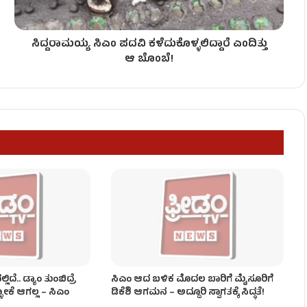
ಸಿದ್ದರಾಮಯ್ಯ ಸಿಎಂ ಪದವಿ ಕಳೆದುಕೊಳ್ಳಲಿದ್ದಾರೆ ಎಂದಿತ್ತು
ಡಿ.ಕೆ.ಶಿವಕುಮಾರ್ ಖಡಕ್ ವಾರ್ನಿಂಗ್!
ಆ ಬೊಂಬೆ!
ಯಾವ ಖಾತೆ? ಇಲ್ಲಿದೆ ಸಂಭಾವ್ಯ ಪಟ್ಟಿ!
ಂಡಾಯ!
ದೆ.. ಡ್ಯಾಂ ತುಂಬಿದ್ರೆ
ಸಿಎಂ ಆದ ಬಳಿಕ ಮೊದಲ ಬಾರಿಗೆ ಮೈಸೂರಿಗೆ
ಳೋಕೆ ಆಗಲ್ಲ – ಸಿಎಂ
ಡಿಕೆಶಿ ಆಗಮನ – ಅದ್ದೂರಿ ಸ್ವಾಗತಕ್ಕೆ ಸಿದ್ಧತೆ!