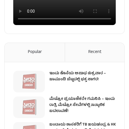
Popular
Recent
ಇಂದು ಕೊನೆಯ ಆಷಾಢ ಶುಕ್ರವಾರ –
ಚಾಮುಂಡಿ ಬೆಟ್ಟದಲ್ಲಿ ಭಕ್ತ ಸಾಗರ!
ಮೆಟ್ರೋ ಪ್ರಯಾಣಿಕರೇ ಗಮನಿಸಿ – ಇಂದು
ರಾತ್ರಿ ಮೆಟ್ರೋ ಸೇವೆಗಳಲ್ಲಿ ತಾತ್ಕಾಲಿಕ
ಬದಲಾವಣೆ!
ಬಂಡಾಯ ಶಾಸಕರಿಗೆ TB ಜಯಚಂದ್ರ & HK