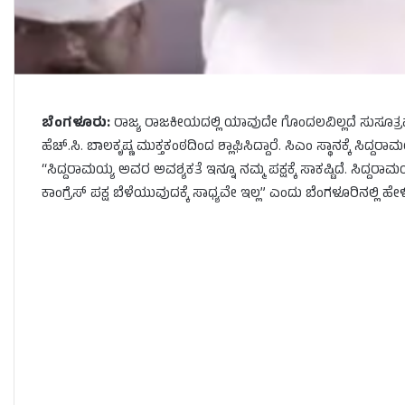
ಬೆಂಗಳೂರು:
ರಾಜ್ಯ ರಾಜಕೀಯದಲ್ಲಿ ಯಾವುದೇ ಗೊಂದಲವಿಲ್ಲದೆ ಸುಸೂತ್ರವ
ಹೆಚ್.ಸಿ. ಬಾಲಕೃಷ್ಣ ಮುಕ್ತಕಂಠದಿಂದ ಶ್ಲಾಘಿಸಿದ್ದಾರೆ. ಸಿಎಂ ಸ್ಥಾನಕ್ಕೆ 
“ಸಿದ್ದರಾಮಯ್ಯ ಅವರ ಅವಶ್ಯಕತೆ ಇನ್ನೂ ನಮ್ಮ ಪಕ್ಷಕ್ಕೆ ಸಾಕಷ್ಟಿದೆ. ಸಿದ
ಕಾಂಗ್ರೆಸ್ ಪಕ್ಷ ಬೆಳೆಯುವುದಕ್ಕೆ ಸಾಧ್ಯವೇ ಇಲ್ಲ” ಎಂದು ಬೆಂಗಳೂರಿನಲ್ಲಿ ಹೇಳಿಕ