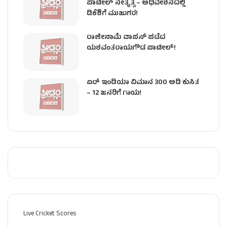
ಪಾಟೀಲ್ ನೇತೃತ್ವ – ಅಧಿವೇಶನದಲ್ಲಿ
ಡಿಕೆಶಿಗೆ ಮುಜುಗರ!
ರಾಜೀನಾಮೆ ವಾಪಸ್ ಪಡೆದ
ಯಶವಂತರಾಯಗೌಡ ಪಾಟೀಲ್‌!
ಏರ್ ಇಂಡಿಯಾ ವಿಮಾನ 300 ಅಡಿ ಕುಸಿತ
– 12 ಜನರಿಗೆ ಗಾಯ!
Live Cricket Scores