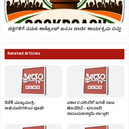
ಪಕ್ಷಗಳಿಗೆ ನಡುಕ-ಕಾಕ್ರೋಚ್ ಜನತಾ ಪಾರ್ಟಿ ಕಾರ್ಯಕ್ರಮ ರದ್ದು!
Related Articles
ಡಿಕೆಶಿ ಮುಖ್ಯಮಂತ್ರಿ-
ಸರ್ಕಾರ ದಲಿತರಿಗೆ ಬಗಣಿ ಗೂಟ
ಅಭಿಮಾನಿಗಳಿಂದ ಪೂಜೆ!
ಹೊಡೆದಿದೆ – ಛಲವಾದಿ
ನಾರಾಯಣಸ್ವಾಮಿ ವಾಗ್ದಾಳಿ!