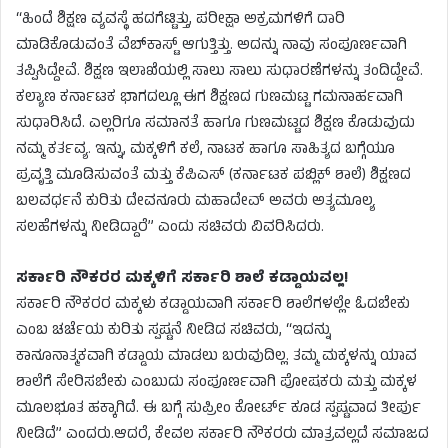
“ಹಿಂದೆ ಶಿಕ್ಷಣ ವ್ಯವಸ್ಥೆ ಹದಗೆಟ್ಟಿತ್ತು, ಪರೀಕ್ಷಾ ಅಕ್ರಮಗಳಿಗೆ ದಾರಿ
ಮಾಡಿಕೊಡುವಂತೆ ವೆಬ್‌ಕಾಸ್ಟ್ ಆಗುತ್ತಿತ್ತು. ಅದನ್ನು ನಾವು ಸಂಪೂರ್ಣವಾಗಿ
ತಪ್ಪಿಸಿದ್ದೇವೆ. ಶಿಕ್ಷಣ ಇಲಾಖೆಯಲ್ಲಿ ಸಾಲು ಸಾಲು ಸುಧಾರಣೆಗಳನ್ನು ತಂದಿದ್ದೇವೆ.
ಕಲ್ಯಾಣ ಕರ್ನಾಟಕ ಭಾಗದಲ್ಲೂ ಈಗ ಶಿಕ್ಷಣದ ಗುಣಮಟ್ಟ ಗಮನಾರ್ಹವಾಗಿ
ಸುಧಾರಿಸಿದೆ. ಎಲ್ಲರಿಗೂ ಸಮಾನತೆ ಹಾಗೂ ಗುಣಮಟ್ಟದ ಶಿಕ್ಷಣ ಕೊಡುವುದು
ನಮ್ಮ ಕರ್ತವ್ಯ. ಇನ್ನು, ಮಕ್ಕಳಿಗೆ ಕಲೆ, ನಾಟಕ ಹಾಗೂ ಸಾಹಿತ್ಯದ ಬಗ್ಗೆಯೂ
ಪ್ರವೃತ್ತಿ ಮೂಡಿಸುವಂತೆ ಮತ್ತು ಕೆಪಿಎಸ್ (ಕರ್ನಾಟಕ ಪಬ್ಲಿಕ್ ಶಾಲೆ) ಶಿಕ್ಷಣದ
ಬಲವರ್ಧನೆ ಕುರಿತು ದೇವನೂರು ಮಹಾದೇವ್ ಅವರು ಅತ್ಯಮೂಲ್ಯ
ಸಲಹೆಗಳನ್ನು ನೀಡಿದ್ದಾರೆ” ಎಂದು ಸಚಿವರು ವಿವರಿಸಿದರು.
ಸರ್ಕಾರಿ ನೌಕರರ ಮಕ್ಕಳಿಗೆ ಸರ್ಕಾರಿ ಶಾಲೆ ಕಡ್ಡಾಯವಲ್ಲ!
ಸರ್ಕಾರಿ ನೌಕರರ ಮಕ್ಕಳು ಕಡ್ಡಾಯವಾಗಿ ಸರ್ಕಾರಿ ಶಾಲೆಗಳಲ್ಲೇ ಓದಬೇಕು
ಎಂಬ ಚರ್ಚೆಯ ಕುರಿತು ಸ್ಪಷ್ಟನೆ ನೀಡಿದ ಸಚಿವರು, “ಇದನ್ನು
ಕಾನೂನಾತ್ಮಕವಾಗಿ ಕಡ್ಡಾಯ ಮಾಡಲು ಬರುವುದಿಲ್ಲ. ತಮ್ಮ ಮಕ್ಕಳನ್ನು ಯಾವ
ಶಾಲೆಗೆ ಸೇರಿಸಬೇಕು ಎಂಬುದು ಸಂಪೂರ್ಣವಾಗಿ ಪೋಷಕರು ಮತ್ತು ಮಕ್ಕಳ
ಮೂಲಭೂತ ಹಕ್ಕಾಗಿದೆ. ಈ ಬಗ್ಗೆ ಸುಪ್ರೀಂ ಕೋರ್ಟ್ ಕೂಡ ಸ್ಪಷ್ಟವಾದ ತೀರ್ಪು
ನೀಡಿದೆ” ಎಂದರು.ಆದರೆ, ಕೇವಲ ಸರ್ಕಾರಿ ನೌಕರರು ಮಾತ್ರವಲ್ಲದೆ ಸಮಾಜದ