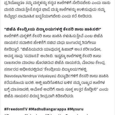
ಪ್ರತಿಯೊಬ್ಬರೂ ತಮ್ಮ ಮಕ್ಕಳನ್ನು ಕನ್ನಡ ಶಾಲೆಗಳಿಗೆ ಸೇರಿಸಬೇಕು ಎಂದು ನಾನು
ಮನವಿ ಮಾಡುತ್ತೇನೆ.ಕನ್ನಡ ಭಾಷೆ ಮತ್ತು ಶಾಲೆಗಳನ್ನು ಉಳಿಸುವುದು ನಮ್ಮ
ನಿಮ್ಮೆಲ್ಲರ ಸಾಮೂಹಿಕ ಬದ್ಧತೆಯಾಗಬೇಕು ಎಂದು ಕರೆ ನೀಡಿದರು.
“ಬಿಜೆಪಿ ಕೇಂದ್ರೀಯ ವಿದ್ಯಾಲಯಗಳಲ್ಲಿ ಕೇಸರಿ ಶಾಲು ಹಾಕಿಸಲಿ!”
ಶಾಲೆಗಳಿಗೆ ಮಕ್ಕಳಿಗೆ ಕೇಸರಿ ಶಾಲು ಹಾಕಿಸಿ ಕಳುಹಿಸುತ್ತೇವೆ ಎಂಬ ಬಿಜೆಪಿ
ನಾಯಕರ ಸವಾಲಿನ ಹೇಳಿಕೆಗೆ ಸಚಿವ ಮಧು ಬಂಗಾರಪ್ಪ ತಿರುಗೇಟು
ನೀಡಿದ್ದಾರೆ. “ಬಿಜೆಪಿಯವರು ಯಾವುದನ್ನ ಹಿಜಾಬ್ ಅಂತ ಕರೀತಾರೋ,
ಅದನ್ನ ನಾವು ‘ಸಮಾನತೆ’ ಅಂತೀವಿ. ಇಷ್ಟಕ್ಕೂ ಶಾಲೆಗಳಲ್ಲಿ ಕೇಸರಿ ಶಾಲು
ರಾಜಕಾರಣ ಮಾಡಲು ಹೊರಟಿರುವ ಬಿಜೆಪಿ ನಾಯಕರು, ಮೊದಲು ಕೇಂದ್ರ
ಸರ್ಕಾರದ ಅಧೀನದಲ್ಲಿರುವ ‘ಕೇಂದ್ರೀಯ ವಿದ್ಯಾಲಯ’ಗಳಲ್ಲಿ
(Navodaya/Kendriya Vidyalayas) ವಿದ್ಯಾರ್ಥಿಗಳಿಗೆ ಕೇಸರಿ ಶಾಲು ಹಾಕಿಸಿ
ಕರೆದುಕೊಂಡು ಬರಲಿ. ಅಲ್ಲಿ ಜಾರಿಗೊಳಿಸಿದ ಬಳಿಕ ನಮ್ಮ ರಾಜ್ಯದ ಶಾಲೆಗಳ
ಬಗ್ಗೆ ಮಾತನಾಡಲಿ, ಆಮೇಲೆ ಅವರಿಗೆ ನಾನು ಸೂಕ್ತ ಉತ್ತರ ಕೊಡ್ತೀನಿ” ಎಂದು
ಬಿಜೆಪಿ ನಾಯಕರ ವಿರುದ್ಧ ತೀವ್ರವಾಗಿ ಕಿಡಿಕಾರಿದರು.
#FreedomTV #MadhuBangarappa #Mysuru