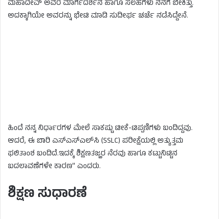
ಮಹಾದೇವ್ ಅವರ ಮಾರ್ಗದರ್ಶನ ಹಾಗೂ ಸಲಹೆಗಳು ನನಗೆ ಬೇಕಿತ್ತು.
ಅದಕ್ಕಾಗಿಯೇ ಅವರನ್ನು ಭೇಟಿ ಮಾಡಿ ಸುದೀರ್ಘ ಚರ್ಚೆ ನಡೆಸಿದ್ದೇನೆ.
ಹಿಂದೆ ನನ್ನ ನಿರ್ಧಾರಗಳ ಮೇಲೆ ಸಾಕಷ್ಟು ಟೀಕೆ-ಟಿಪ್ಪಣಿಗಳು ಬಂದಿದ್ದವು.
ಆದರೆ, ಈ ಬಾರಿ ಎಸ್‌ಎಸ್‌ಎಲ್‌ಸಿ (SSLC) ಪರೀಕ್ಷೆಯಲ್ಲಿ ಅತ್ಯುತ್ತಮ
ಫಲಿತಾಂಶ ಬಂದಿದೆ.ಇದಕ್ಕೆ ಶಿಕ್ಷಣತಜ್ಱರ ನೆರವು ಹಾಗೂ ಕಟ್ಟುನಿಟ್ಟಿನ
ಬದಲಾವಣೆಗಳೇ ಕಾರಣ” ಎಂದರು.
ಶಿಕ್ಷಣ ಸುಧಾರಣೆ