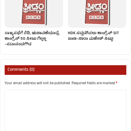
ರಾಜ್ಯಸಭೆಗೆ ರೆಡಿ, ಚುನಾವಣೆಯಾದ್ರೆ
HDK ಸದ್ದಡಗಿಸಲು ಕಾಂಗ್ರೆಸ್ SIT
ಕಾಂಗ್ರೆಸ್‌ 50 ಸೀಟು ಗೆಲ್ಲಲ್ಲ
ಬಾಣ-ಸಾರಾ ಮಹೇಶ್ ಸಿಟ್ಟು!
-ಸದಾನಂದಗೌಡ
Comments (0)
Your email address will not be published.
Required fields are marked
*
C
o
m
m
e