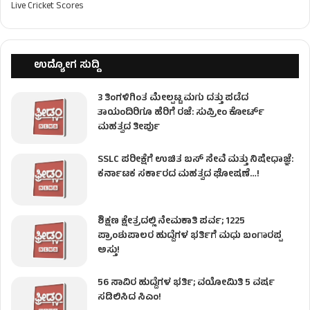
Live Cricket Scores
ಉದ್ಯೋಗ ಸುದ್ದಿ
3 ತಿಂಗಳಿಗಿಂತ ಮೇಲ್ಪಟ್ಟ ಮಗು ದತ್ತು ಪಡೆದ
ತಾಯಂದಿರಿಗೂ ಹೆರಿಗೆ ರಜೆ: ಸುಪ್ರೀಂ ಕೋರ್ಟ್
ಮಹತ್ವದ ತೀರ್ಪು
SSLC ಪರೀಕ್ಷೆಗೆ ಉಚಿತ ಬಸ್ ಸೇವೆ ಮತ್ತು ನಿಷೇಧಾಜ್ಞೆ:
ಕರ್ನಾಟಕ ಸರ್ಕಾರದ ಮಹತ್ವದ ಘೋಷಣೆ…!
ಶಿಕ್ಷಣ ಕ್ಷೇತ್ರದಲ್ಲಿ ನೇಮಕಾತಿ ಪರ್ವ; 1225
ಪ್ರಾಂಶುಪಾಲರ ಹುದ್ದೆಗಳ ಭರ್ತಿಗೆ ಮಧು ಬಂಗಾರಪ್ಪ
ಅಸ್ತು!
56 ಸಾವಿರ ಹುದ್ದೆಗಳ ಭರ್ತಿ; ವಯೋಮಿತಿ 5 ವರ್ಷ
ಸಡಿಲಿಸಿದ ಸಿಎಂ!