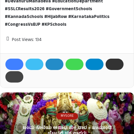
#DevanuruMahadeva #EducationDepartment
#SSLCResults2026 #GovernmentSchools
#KannadaSchools #HijabRow #KarnatakaPolitics
#CongressVsBJP #KPSchools
Post Views:
134
MYSORE
ಇಂದು ಕೊನೆಯ ಆಷಾಢ ಶುಕ್ರವಾರ – ಚಾಮುಂಡಿ
ಬೆಟ್ಟದಲ್ಲಿ ಭಕ್ತ ಸಾಗರ!