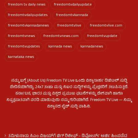
freedom tv daily news
freedomtvdailyupdate
freedomtvdailyupdates
freedomtvkannada
freedomtvkannadanews
freedomtvlive
freedomtvlive.com
freedomtvnews
freedomtvnews.com
freedomtvupdate
freedomtvupdates
kannada news
kannadanews
karnataka news
ನಮ್ಮ ಬಗ್ಗೆ (About Us) Freedom TV Live ಒಂದು ವಿಶ್ವಾಸಾರ್ಹ ಡಿಜಿಟಲ್ ಸುದ್ದಿ
ವೇದಿಕೆಯಾಗಿದ್ದು, 24x7 ತಾಜಾ ಮತ್ತು ನಿಖರ ಸುದ್ದಿಗಳನ್ನು ಪ್ರೇಕ್ಷಕರಿಗೆ ತಲುಪಿಸುತ್ತದೆ.
ಕರ್ನಾಟಕ, ಭಾರತ ಮತ್ತು ವಿಶ್ವದ ಪ್ರಮುಖ ಘಟನೆಗಳನ್ನು ವೇಗವಾಗಿ ಹಾಗೂ
ನಿಷ್ಪಕ್ಷಪಾತವಾಗಿ ವರದಿ ಮಾಡುವುದು ನಮ್ಮ ಗುರಿಯಾಗಿದೆ. Freedom TV Live — ನಿಮ್ಮ
ವಿಶ್ವಾಸದ ಲೈವ್ ಸುದ್ದಿ ವಾಹಿನಿ.
ತಮಿಳುನಾಡು ಸಿಎಂ ವಿಜಯ್‌ಗೆ ಬಿಗ್ ರಿಲೀಫ್ – ಡಿವೋರ್ಸ್ ಅರ್ಜಿ ಹಿಂಪಡೆದ