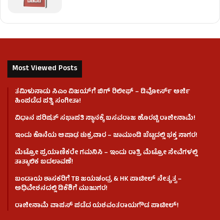
Most Viewed Posts
ತಮಿಳುನಾಡು ಸಿಎಂ ವಿಜಯ್‌ಗೆ ಬಿಗ್ ರಿಲೀಫ್ – ಡಿವೋರ್ಸ್ ಅರ್ಜಿ
ಹಿಂಪಡೆದ ಪತ್ನಿ ಸಂಗೀತಾ!
ವಿಧಾನ ಪರಿಷತ್ ಸಭಾಪತಿ ಸ್ಥಾನಕ್ಕೆ ಬಸವರಾಜ ಹೊರಟ್ಟಿ ರಾಜೀನಾಮೆ!
ಇಂದು ಕೊನೆಯ ಆಷಾಢ ಶುಕ್ರವಾರ – ಚಾಮುಂಡಿ ಬೆಟ್ಟದಲ್ಲಿ ಭಕ್ತ ಸಾಗರ!
ಮೆಟ್ರೋ ಪ್ರಯಾಣಿಕರೇ ಗಮನಿಸಿ – ಇಂದು ರಾತ್ರಿ ಮೆಟ್ರೋ ಸೇವೆಗಳಲ್ಲಿ
ತಾತ್ಕಾಲಿಕ ಬದಲಾವಣೆ!
ಬಂಡಾಯ ಶಾಸಕರಿಗೆ TB ಜಯಚಂದ್ರ & HK ಪಾಟೀಲ್ ನೇತೃತ್ವ –
ಅಧಿವೇಶನದಲ್ಲಿ ಡಿಕೆಶಿಗೆ ಮುಜುಗರ!
ರಾಜೀನಾಮೆ ವಾಪಸ್ ಪಡೆದ ಯಶವಂತರಾಯಗೌಡ ಪಾಟೀಲ್‌!