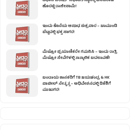
ವಿಧಾನ ಪರಿಷತ್ ಸಭಾಪತಿ ಸ್ಥಾನಕ್ಕೆ ಬಸವರಾಜ
ಹೊರಟ್ಟಿ ರಾಜೀನಾಮೆ!
ಇಂದು ಕೊನೆಯ ಆಷಾಢ ಶುಕ್ರವಾರ – ಚಾಮುಂಡಿ
ಬೆಟ್ಟದಲ್ಲಿ ಭಕ್ತ ಸಾಗರ!
ಮೆಟ್ರೋ ಪ್ರಯಾಣಿಕರೇ ಗಮನಿಸಿ – ಇಂದು ರಾತ್ರಿ
ಮೆಟ್ರೋ ಸೇವೆಗಳಲ್ಲಿ ತಾತ್ಕಾಲಿಕ ಬದಲಾವಣೆ!
ಬಂಡಾಯ ಶಾಸಕರಿಗೆ TB ಜಯಚಂದ್ರ & HK
ಪಾಟೀಲ್ ನೇತೃತ್ವ – ಅಧಿವೇಶನದಲ್ಲಿ ಡಿಕೆಶಿಗೆ
ಮುಜುಗರ!