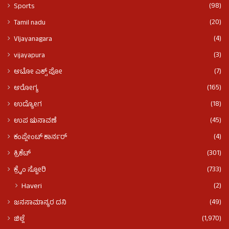
(98)
Sports
(20)
Tamil nadu
(4)
VIjayanagara
(3)
vijayapura
(7)
ಆಟೋ ಎಕ್ಸ್ ಪೋ
(165)
ಆರೋಗ್ಯ
(18)
ಉದ್ಯೋಗ
(45)
ಉಪ ಚುನಾವಣೆ
(4)
ಕಂಪ್ಲೇಂಟ್ ಕಾರ್ನರ್
(301)
ಕ್ರಿಕೆಟ್
(733)
ಕ್ರೈಂ ಸ್ಟೋರಿ
(2)
Haveri
(49)
ಜನಸಾಮಾನ್ಯರ ದನಿ
(1,970)
ಜಿಲ್ಲೆ