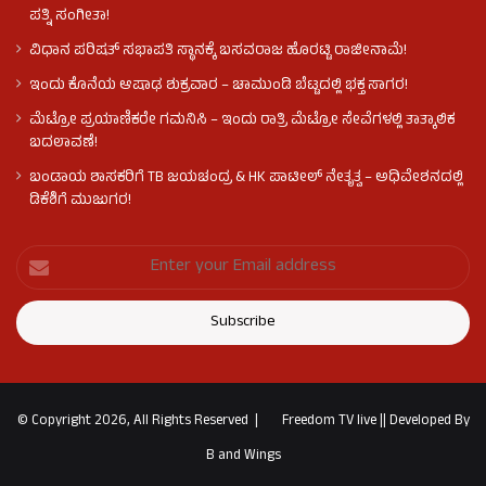
ಪತ್ನಿ ಸಂಗೀತಾ!
ವಿಧಾನ ಪರಿಷತ್ ಸಭಾಪತಿ ಸ್ಥಾನಕ್ಕೆ ಬಸವರಾಜ ಹೊರಟ್ಟಿ ರಾಜೀನಾಮೆ!
ಇಂದು ಕೊನೆಯ ಆಷಾಢ ಶುಕ್ರವಾರ – ಚಾಮುಂಡಿ ಬೆಟ್ಟದಲ್ಲಿ ಭಕ್ತ ಸಾಗರ!
ಮೆಟ್ರೋ ಪ್ರಯಾಣಿಕರೇ ಗಮನಿಸಿ – ಇಂದು ರಾತ್ರಿ ಮೆಟ್ರೋ ಸೇವೆಗಳಲ್ಲಿ ತಾತ್ಕಾಲಿಕ
ಬದಲಾವಣೆ!
ಬಂಡಾಯ ಶಾಸಕರಿಗೆ TB ಜಯಚಂದ್ರ & HK ಪಾಟೀಲ್ ನೇತೃತ್ವ – ಅಧಿವೇಶನದಲ್ಲಿ
ಡಿಕೆಶಿಗೆ ಮುಜುಗರ!
© Copyright 2026, All Rights Reserved |
Freedom TV live
||
Developed By
B and Wings