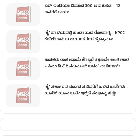
ಏರ್ ಇಂಡಿಯಾ ವಿಮಾನ 300 ಅಡಿ ಕುಸಿತ – 12
ಜನರಿಗೆ ಗಾಯ!
ʻಕೈʼ​ ಪಾಳಯದಲ್ಲಿ ಬಂಡಾಯದ ರೋಷಾಗ್ನಿ – KPCC
ಕಚೇರಿ ಎದುರು ಕಾರ್ಯಕರ್ತರ ಹೈಡ್ರಾಮಾ!
ಶಾಸಕರು ರಾಜೀನಾಮೆ ಕೊಟ್ಟರೆ ತಕ್ಷಣವೇ ಅಂಗೀಕಾರ
– ಸಿಎಂ ಡಿ.ಕೆ.ಶಿವಕುಮಾರ್ ಖಡಕ್ ವಾರ್ನಿಂಗ್!
ʻಕೈʼ ಸರ್ಕಾರದ ನೂತನ ಸಚಿವರಿಗೆ ಒಲಿದ ಖಾತೆಗಳು –
ಯಾರಿಗೆ ಯಾವ ಖಾತೆ? ಇಲ್ಲಿದೆ ಸಂಭಾವ್ಯ ಪಟ್ಟಿ!