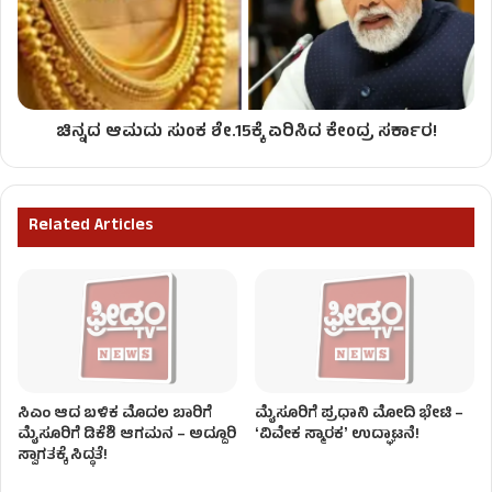
ಚಿನ್ನದ ಆಮದು ಸುಂಕ ಶೇ.15ಕ್ಕೆ ಏರಿಸಿದ ಕೇಂದ್ರ ಸರ್ಕಾರ!
Related Articles
ಸಿಎಂ ಆದ ಬಳಿಕ ಮೊದಲ ಬಾರಿಗೆ
ಮೈಸೂರಿಗೆ ಪ್ರಧಾನಿ ಮೋದಿ ಭೇಟಿ –
ಮೈಸೂರಿಗೆ ಡಿಕೆಶಿ ಆಗಮನ – ಅದ್ದೂರಿ
ʻವಿವೇಕ ಸ್ಮಾರಕʼ ಉದ್ಘಾಟನೆ!
ಸ್ವಾಗತಕ್ಕೆ ಸಿದ್ಧತೆ!