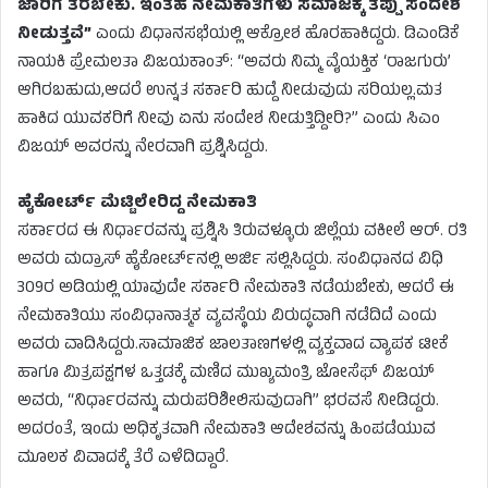
ಜಾರಿಗೆ ತರಬೇಕು. ಇಂತಹ ನೇಮಕಾತಿಗಳು ಸಮಾಜಕ್ಕೆ ತಪ್ಪು ಸಂದೇಶ
ನೀಡುತ್ತವೆ”
ಎಂದು ವಿಧಾನಸಭೆಯಲ್ಲಿ ಆಕ್ರೋಶ ಹೊರಹಾಕಿದ್ದರು. ಡಿಎಂಡಿಕೆ
ನಾಯಕಿ ಪ್ರೇಮಲತಾ ವಿಜಯಕಾಂತ್: “ಅವರು ನಿಮ್ಮ ವೈಯಕ್ತಿಕ ‘ರಾಜಗುರು’
ಆಗಿರಬಹುದು,ಆದರೆ ಉನ್ನತ ಸರ್ಕಾರಿ ಹುದ್ದೆ ನೀಡುವುದು ಸರಿಯಲ್ಲ.ಮತ
ಹಾಕಿದ ಯುವಕರಿಗೆ ನೀವು ಏನು ಸಂದೇಶ ನೀಡುತ್ತಿದ್ದೀರಿ?” ಎಂದು ಸಿಎಂ
ವಿಜಯ್ ಅವರನ್ನು ನೇರವಾಗಿ ಪ್ರಶ್ನಿಸಿದ್ದರು.
ಹೈಕೋರ್ಟ್ ಮೆಟ್ಟಿಲೇರಿದ್ದ ನೇಮಕಾತಿ
ಸರ್ಕಾರದ ಈ ನಿರ್ಧಾರವನ್ನು ಪ್ರಶ್ನಿಸಿ ತಿರುವಳ್ಳೂರು ಜಿಲ್ಲೆಯ ವಕೀಲೆ ಆರ್. ರತಿ
ಅವರು ಮದ್ರಾಸ್ ಹೈಕೋರ್ಟ್‌ನಲ್ಲಿ ಅರ್ಜಿ ಸಲ್ಲಿಸಿದ್ದರು. ಸಂವಿಧಾನದ ವಿಧಿ
309ರ ಅಡಿಯಲ್ಲಿ ಯಾವುದೇ ಸರ್ಕಾರಿ ನೇಮಕಾತಿ ನಡೆಯಬೇಕು, ಆದರೆ ಈ
ನೇಮಕಾತಿಯು ಸಂವಿಧಾನಾತ್ಮಕ ವ್ಯವಸ್ಥೆಯ ವಿರುದ್ಧವಾಗಿ ನಡೆದಿದೆ ಎಂದು
ಅವರು ವಾದಿಸಿದ್ದರು.ಸಾಮಾಜಿಕ ಜಾಲತಾಣಗಳಲ್ಲಿ ವ್ಯಕ್ತವಾದ ವ್ಯಾಪಕ ಟೀಕೆ
ಹಾಗೂ ಮಿತ್ರಪಕ್ಷಗಳ ಒತ್ತಡಕ್ಕೆ ಮಣಿದ ಮುಖ್ಯಮಂತ್ರಿ ಜೋಸೆಫ್ ವಿಜಯ್
ಅವರು, “ನಿರ್ಧಾರವನ್ನು ಮರುಪರಿಶೀಲಿಸುವುದಾಗಿ” ಭರವಸೆ ನೀಡಿದ್ದರು.
ಅದರಂತೆ, ಇಂದು ಅಧಿಕೃತವಾಗಿ ನೇಮಕಾತಿ ಆದೇಶವನ್ನು ಹಿಂಪಡೆಯುವ
ಮೂಲಕ ವಿವಾದಕ್ಕೆ ತೆರೆ ಎಳೆದಿದ್ದಾರೆ.