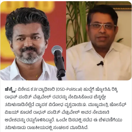
ಚೆನ್ನೈ:
ವಿಶೇಷ ಕರ್ತವ್ಯಾಧಿಕಾರಿ (OSD-Political) ಹುದ್ದೆಗೆ ಜ್ಯೋತಿಷಿ ರಿಕ್ಕಿ
ರಾಧನ್ ಪಂಡಿತ್ ವೆಟ್ರಿವೇಲ್ ರವರನ್ನು ನೇಮಿಸಿಕೊಂಡ ಬೆನ್ನಲ್ಲೇ
ತಮಿಳುನಾಡಿನೆಲ್ಲೆಡೆ ವ್ಯಾಪಕ ವಿರೋಧ ವ್ಯಕ್ತವಾಯಿತು. ಮುಖ್ಯಮಂತ್ರಿ ಜೋಸೆಫ್
ವಿಜಯ್ ಕೂಡಲೆ ರಾಧನ್ ಪಂಡಿತ್ ವೆಟ್ರಿವೇಲ್ ಅವರ ನೇಮಕಾತಿ
ಆದೇಶವನ್ನು ರದ್ದುಗೊಳಿಸಿದ್ದಾರೆ. ಒಂದೇ ದಿನದಲ್ಲಿ ನಡೆದ ಈ ಬೆಳವಣಿಗೆಯು
ತಮಿಳುನಾಡು ರಾಜಕೀಯದಲ್ಲಿ ಸಂಚಲನ ಮೂಡಿಸಿದೆ.