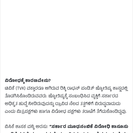
ವಿರೋಧಕ್ಕೆ ಕಾರಣವೇನು?
ಟಿವಿಕೆ (TVK) ವಕ್ತಾರರೂ ಆಗಿರುವ ರಿಕ್ಕಿ ರಾಧನ್ ಪಂಡಿತ್ ಜ್ಯೋತಿಷ್ಯ ಶಾಸ್ತ್ರದಲ್ಲಿ
ತೊಡಗಿಸಿಕೊಂಡಿರುವವರು. ಜ್ಯೋತಿಷ್ಯಕ್ಕೆ ಸಂಬಂಧಿಸಿದ ವ್ಯಕ್ತಿಗೆ ಸರ್ಕಾರದ
ಅಧಿಕೃತ ಹುದ್ದೆ ನೀಡಿರುವುದನ್ನು ದ್ರಾವಿಡ ನೆಲದ ತತ್ವಗಳಿಗೆ ವಿರುದ್ಧವಾದುದು
ಎಂದು ಮಿತ್ರಪಕ್ಷಗಳು ಹಾಗೂ ವಿರೋಧ ಪಕ್ಷಗಳು ತರಾಟೆಗೆ ತೆಗೆದುಕೊಂಡಿದ್ದವು.
ವಿಸಿಕೆ ಶಾಸಕ ವನ್ನಿ ಅರಸು:
“ಸರ್ಕಾರ ಮೂಢನಂಬಿಕೆ ವಿರೋಧಿ ಕಾನೂನು