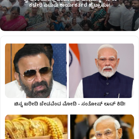
ಕಚೇರಿ ಎದುರು ಕಾರ್ಯಕರ್ತರ ಹೈಡ್ರಾಮಾ!
ಚಿನ್ನ ಖರೀದಿ ಬೇಡವೆಂದ ಮೋದಿ - ಸಂತೋಷ್ ಲಾಡ್ ಕಿಡಿ!