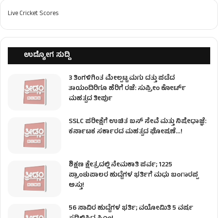
Live Cricket Scores
ಉದ್ಯೋಗ ಸುದ್ದಿ
3 ತಿಂಗಳಿಗಿಂತ ಮೇಲ್ಪಟ್ಟ ಮಗು ದತ್ತು ಪಡೆದ
ತಾಯಂದಿರಿಗೂ ಹೆರಿಗೆ ರಜೆ: ಸುಪ್ರೀಂ ಕೋರ್ಟ್
ಮಹತ್ವದ ತೀರ್ಪು
SSLC ಪರೀಕ್ಷೆಗೆ ಉಚಿತ ಬಸ್ ಸೇವೆ ಮತ್ತು ನಿಷೇಧಾಜ್ಞೆ:
ಕರ್ನಾಟಕ ಸರ್ಕಾರದ ಮಹತ್ವದ ಘೋಷಣೆ…!
ಶಿಕ್ಷಣ ಕ್ಷೇತ್ರದಲ್ಲಿ ನೇಮಕಾತಿ ಪರ್ವ; 1225
ಪ್ರಾಂಶುಪಾಲರ ಹುದ್ದೆಗಳ ಭರ್ತಿಗೆ ಮಧು ಬಂಗಾರಪ್ಪ
ಅಸ್ತು!
56 ಸಾವಿರ ಹುದ್ದೆಗಳ ಭರ್ತಿ; ವಯೋಮಿತಿ 5 ವರ್ಷ