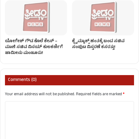
ಯೋಗೇಶ್ ಗೌಡ ಕೊಲೆ ಕೇಸ್ –
ಕ್ಲೈಮ್ಯಾಕ್ಸ್ ಹಂತಕ್ಕೆ ಬಂದ ಸಚಿವ
ಮಾಜಿ ಸಚಿವ ವಿನಯ್ ಕುಲಕರ್ಣಿಗೆ
ಸಂಪುಟ ವಿಸ್ತರಣೆ ಕಸರತ್ತು!
ಜಾಮೀನು ಮಂಜೂರು!
Comments (0)
Your email address will not be published.
Required fields are marked
*
C
o
m
m