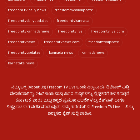
bangalore
FREEDOMTV
freedom tv
freedomtvchannel
freedom tv daily news
freedomtvdailyupdate
freedomtvdailyupdates
freedomtvkannada
freedomtvkannadanews
freedomtvlive
freedomtvlive.com
freedomtvnews
freedomtvnews.com
freedomtvupdate
freedomtvupdates
kannada news
kannadanews
karnataka news
ನಮ್ಮ ಬಗ್ಗೆ (About Us) Freedom TV Live ಒಂದು ವಿಶ್ವಾಸಾರ್ಹ ಡಿಜಿಟಲ್ ಸುದ್ದಿ
ವೇದಿಕೆಯಾಗಿದ್ದು, 24x7 ತಾಜಾ ಮತ್ತು ನಿಖರ ಸುದ್ದಿಗಳನ್ನು ಪ್ರೇಕ್ಷಕರಿಗೆ ತಲುಪಿಸುತ್ತದೆ.
ಕರ್ನಾಟಕ, ಭಾರತ ಮತ್ತು ವಿಶ್ವದ ಪ್ರಮುಖ ಘಟನೆಗಳನ್ನು ವೇಗವಾಗಿ ಹಾಗೂ
ನಿಷ್ಪಕ್ಷಪಾತವಾಗಿ ವರದಿ ಮಾಡುವುದು ನಮ್ಮ ಗುರಿಯಾಗಿದೆ. Freedom TV Live — ನಿಮ್ಮ
ವಿಶ್ವಾಸದ ಲೈವ್ ಸುದ್ದಿ ವಾಹಿನಿ.