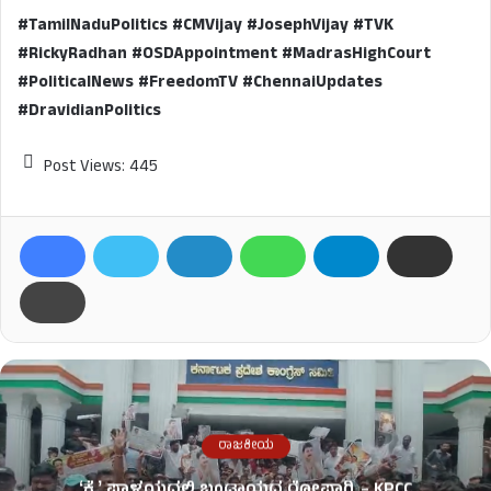
#TamilNaduPolitics #CMVijay #JosephVijay #TVK
#RickyRadhan #OSDAppointment #MadrasHighCourt
#PoliticalNews #FreedomTV #ChennaiUpdates
#DravidianPolitics
Post Views:
445
ರಾಜಕೀಯ
ʻಕೈʼ​ ಪಾಳಯದಲ್ಲಿ ಬಂಡಾಯದ ರೋಷಾಗ್ನಿ – KPCC