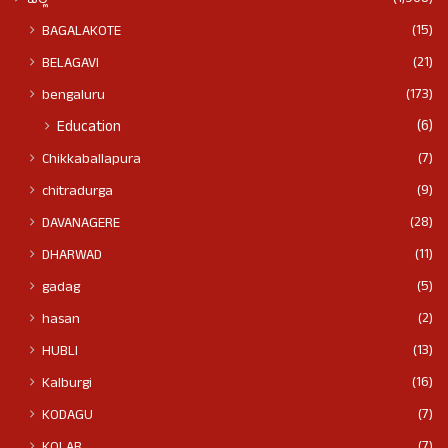
ಜಿಲ್ಲೆ
(15)
BAGALAKOTE
(21)
BELAGAVI
(173)
bengaluru
(6)
Education
(7)
Chikkaballapura
(9)
chitradurga
(28)
DAVANAGERE
(11)
DHARWAD
(5)
gadag
(2)
hasan
(13)
HUBLI
(16)
Kalburgi
(7)
KODAGU
(7)
KOLAR