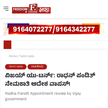
Home
/
Tamil nadu
Tamil nadu
ರಾಜಕೀಯ
ವಿಜಯ್ ಯು-ಟರ್ನ್: ರಾಧನ್ ಪಂಡಿತ್
ನೇಮಕಾತಿ ಆದೇಶ ವಾಪಸ್!
Radha Pandit Appointment revoke by Vijay
government