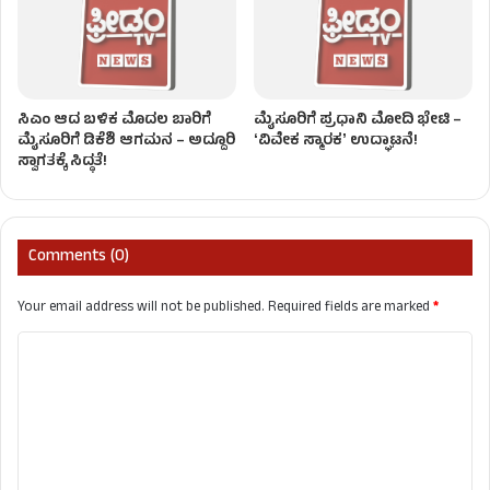
ಸಿಎಂ ಆದ ಬಳಿಕ ಮೊದಲ ಬಾರಿಗೆ
ಮೈಸೂರಿಗೆ ಪ್ರಧಾನಿ ಮೋದಿ ಭೇಟಿ –
ಮೈಸೂರಿಗೆ ಡಿಕೆಶಿ ಆಗಮನ – ಅದ್ದೂರಿ
ʻವಿವೇಕ ಸ್ಮಾರಕʼ ಉದ್ಘಾಟನೆ!
ಸ್ವಾಗತಕ್ಕೆ ಸಿದ್ಧತೆ!
Comments (0)
Your email address will not be published.
Required fields are marked
*
C
o
m
m
e