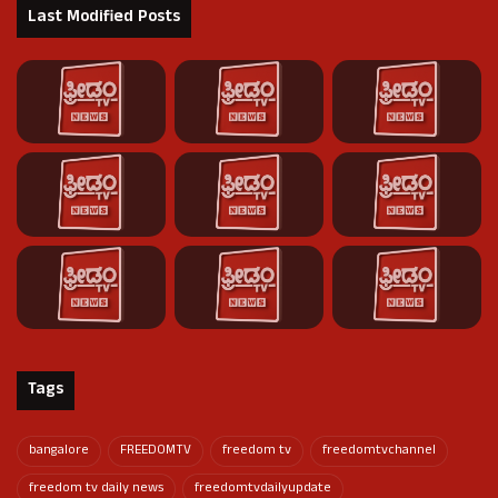
Last Modified Posts
Tags
bangalore
FREEDOMTV
freedom tv
freedomtvchannel
freedom tv daily news
freedomtvdailyupdate