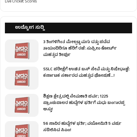
Live Cricket Scores
ಉದ್ಯೋಗ ಸುದ್ದಿ
3 ತಿಂಗಳಿಗಿಂತ ಮೇಲ್ಪಟ್ಟ ಮಗು ದತ್ತು ಪಡೆದ
ತಾಯಂದಿರಿಗೂ ಹೆರಿಗೆ ರಜೆ: ಸುಪ್ರೀಂ ಕೋರ್ಟ್
ಮಹತ್ವದ ತೀರ್ಪು
SSLC ಪರೀಕ್ಷೆಗೆ ಉಚಿತ ಬಸ್ ಸೇವೆ ಮತ್ತು ನಿಷೇಧಾಜ್ಞೆ:
ಕರ್ನಾಟಕ ಸರ್ಕಾರದ ಮಹತ್ವದ ಘೋಷಣೆ…!
ಶಿಕ್ಷಣ ಕ್ಷೇತ್ರದಲ್ಲಿ ನೇಮಕಾತಿ ಪರ್ವ; 1225
ಪ್ರಾಂಶುಪಾಲರ ಹುದ್ದೆಗಳ ಭರ್ತಿಗೆ ಮಧು ಬಂಗಾರಪ್ಪ
ಅಸ್ತು!
56 ಸಾವಿರ ಹುದ್ದೆಗಳ ಭರ್ತಿ; ವಯೋಮಿತಿ 5 ವರ್ಷ
ಸಡಿಲಿಸಿದ ಸಿಎಂ!