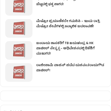
ಬೆಟ್ಟದಲ್ಲಿ ಭಕ್ತ ಸಾಗರ!
ಮೆಟ್ರೋ ಪ್ರಯಾಣಿಕರೇ ಗಮನಿಸಿ – ಇಂದು ರಾತ್ರಿ
ಮೆಟ್ರೋ ಸೇವೆಗಳಲ್ಲಿ ತಾತ್ಕಾಲಿಕ ಬದಲಾವಣೆ!
ಬಂಡಾಯ ಶಾಸಕರಿಗೆ TB ಜಯಚಂದ್ರ & HK
ಪಾಟೀಲ್ ನೇತೃತ್ವ – ಅಧಿವೇಶನದಲ್ಲಿ ಡಿಕೆಶಿಗೆ
ಮುಜುಗರ!
ರಾಜೀನಾಮೆ ವಾಪಸ್ ಪಡೆದ ಯಶವಂತರಾಯಗೌಡ
ಪಾಟೀಲ್‌!