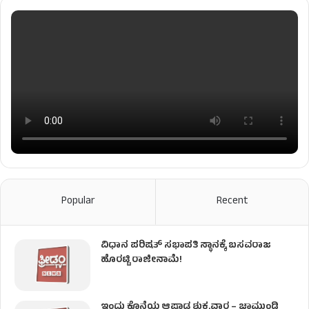
Popular
Recent
ವಿಧಾನ ಪರಿಷತ್ ಸಭಾಪತಿ ಸ್ಥಾನಕ್ಕೆ ಬಸವರಾಜ
ಹೊರಟ್ಟಿ ರಾಜೀನಾಮೆ!
ಇಂದು ಕೊನೆಯ ಆಷಾಢ ಶುಕ್ರವಾರ – ಚಾಮುಂಡಿ