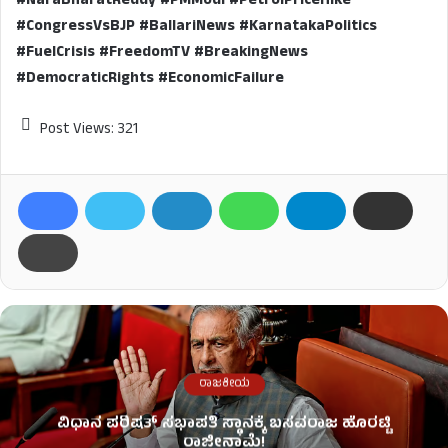
#NaraBharatReddy #PMModi #PetrolPriceHike
#CongressVsBJP #BallariNews #KarnatakaPolitics
#FuelCrisis #FreedomTV #BreakingNews
#DemocraticRights #EconomicFailure
Post Views:
321
ರಾಜಕೀಯ
ವಿಧಾನ ಪರಿಷತ್ ಸಭಾಪತಿ ಸ್ಥಾನಕ್ಕೆ ಬಸವರಾಜ ಹೊರಟ್ಟಿ
ರಾಜೀನಾಮೆ!