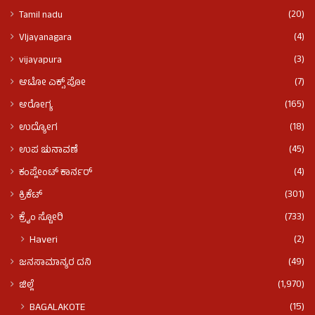
(20)
Tamil nadu
(4)
VIjayanagara
(3)
vijayapura
(7)
ಆಟೋ ಎಕ್ಸ್ ಪೋ
(165)
ಆರೋಗ್ಯ
(18)
ಉದ್ಯೋಗ
(45)
ಉಪ ಚುನಾವಣೆ
(4)
ಕಂಪ್ಲೇಂಟ್ ಕಾರ್ನರ್
(301)
ಕ್ರಿಕೆಟ್
(733)
ಕ್ರೈಂ ಸ್ಟೋರಿ
(2)
Haveri
(49)
ಜನಸಾಮಾನ್ಯರ ದನಿ
(1,970)
ಜಿಲ್ಲೆ
(15)
BAGALAKOTE