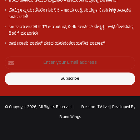
ಇಂದು ಕೊನೆಯ ಆಷಾಢ ಶುಕ್ರವಾರ – ಚಾಮುಂಡಿ ಬೆಟ್ಟದಲ್ಲಿ ಭಕ್ತ ಸಾಗರ!
ಮೆಟ್ರೋ ಪ್ರಯಾಣಿಕರೇ ಗಮನಿಸಿ – ಇಂದು ರಾತ್ರಿ ಮೆಟ್ರೋ ಸೇವೆಗಳಲ್ಲಿ ತಾತ್ಕಾಲಿಕ
ಬದಲಾವಣೆ!
ಬಂಡಾಯ ಶಾಸಕರಿಗೆ TB ಜಯಚಂದ್ರ & HK ಪಾಟೀಲ್ ನೇತೃತ್ವ – ಅಧಿವೇಶನದಲ್ಲಿ
ಡಿಕೆಶಿಗೆ ಮುಜುಗರ!
ರಾಜೀನಾಮೆ ವಾಪಸ್ ಪಡೆದ ಯಶವಂತರಾಯಗೌಡ ಪಾಟೀಲ್‌!
© Copyright 2026, All Rights Reserved |
Freedom TV live
||
Developed By
B and Wings