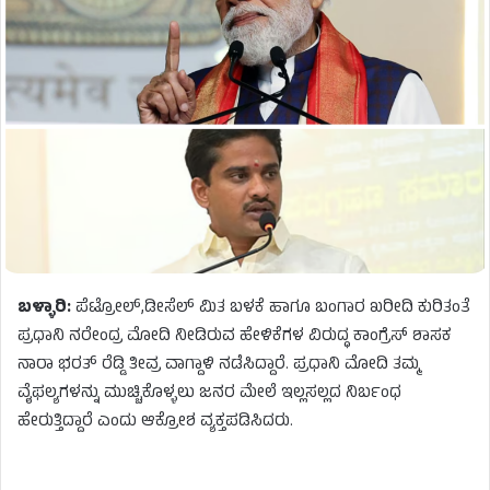
ಬಳ್ಳಾರಿ:
ಪೆಟ್ರೋಲ್,ಡೀಸೆಲ್ ಮಿತ ಬಳಕೆ ಹಾಗೂ ಬಂಗಾರ ಖರೀದಿ ಕುರಿತಂತೆ
ಪ್ರಧಾನಿ ನರೇಂದ್ರ ಮೋದಿ ನೀಡಿರುವ ಹೇಳಿಕೆಗಳ ವಿರುದ್ಧ ಕಾಂಗ್ರೆಸ್ ಶಾಸಕ
ನಾರಾ ಭರತ್ ರೆಡ್ಡಿ ತೀವ್ರ ವಾಗ್ದಾಳಿ ನಡೆಸಿದ್ದಾರೆ. ಪ್ರಧಾನಿ ಮೋದಿ ತಮ್ಮ
ವೈಫಲ್ಯಗಳನ್ನು ಮುಚ್ಚಿಕೊಳ್ಳಲು ಜನರ ಮೇಲೆ ಇಲ್ಲಸಲ್ಲದ ನಿರ್ಬಂಧ
ಹೇರುತ್ತಿದ್ದಾರೆ ಎಂದು ಆಕ್ರೋಶ ವ್ಯಕ್ತಪಡಿಸಿದರು.