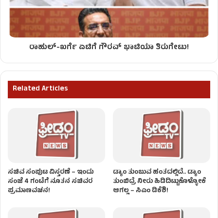
ರಾಹುಲ್-ಖರ್ಗೆ ಏಟಿಗೆ ಗೌರವ್ ಭಾಟಿಯಾ ತಿರುಗೇಟು!
Related Articles
ಸಚಿವ ಸಂಪುಟ ವಿಸ್ತರಣೆ – ಇಂದು
ಡ್ಯಾಂ ತುಂಬುವ ಹಂತದಲ್ಲಿದೆ.. ಡ್ಯಾಂ
ಸಂಜೆ 4 ಗಂಟೆಗೆ ನೂತನ ಸಚಿವರ
ತುಂಬಿದ್ರೆ ನೀರು ಹಿಡಿದಿಟ್ಟುಕೊಳ್ಳೋಕೆ
ಪ್ರಮಾಣವಚನ!
ಆಗಲ್ಲ – ಸಿಎಂ ಡಿಕೆಶಿ!