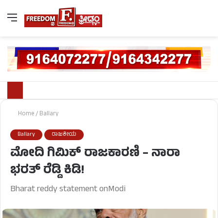
Home
/
Ballary
Ballary
ರಾಜಕೀಯ
ಮೋದಿ ಗಿಮಿಕ್ ರಾಜಕಾರಣಿ – ನಾರಾ
ಭರತ್ ರೆಡ್ಡಿ ಕಿಡಿ!
Bharat reddy statement onModi