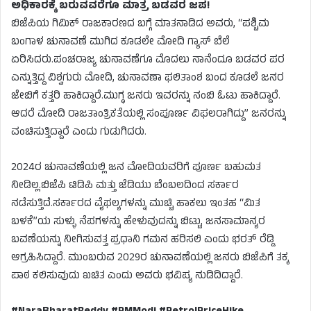
ಅಧಿಕಾರಕ್ಕೆ ಬರುವವರೆಗೂ ಮಾತ್ರ ಬಡವರ ಜಪ!
ಬಿಜೆಪಿಯ ಗಿಮಿಕ್ ರಾಜಕಾರಣದ ಬಗ್ಗೆ ಮಾತನಾಡಿದ ಅವರು, “ಪಶ್ಚಿಮ
ಬಂಗಾಳ ಚುನಾವಣೆ ಮುಗಿದ ಕೂಡಲೇ ಮೋದಿ ಗ್ಯಾಸ್ ಬೆಲೆ
ಏರಿಸಿದರು.ಪಂಚರಾಜ್ಯ ಚುನಾವಣೆಗೂ ಮೊದಲು ನಾನೆಂದೂ ಬಡವರ ಪರ
ಎನ್ನುತ್ತಿದ್ದ ವಿಶ್ವಗುರು ಮೋದಿ, ಚುನಾವಣಾ ಫಲಿತಾಂಶ ಬಂದ ಕೂಡಲೆ ಜನರ
ಜೇಬಿಗೆ ಕತ್ತರಿ ಹಾಕಿದ್ದಾರೆ.ಮುಗ್ಧ ಜನರು ಇವರನ್ನು ನಂಬಿ ಓಟು ಹಾಕಿದ್ದಾರೆ.
ಆದರೆ ಮೋದಿ ರಾಜತಾಂತ್ರಿಕತೆಯಲ್ಲಿ ಸಂಪೂರ್ಣ ವಿಫಲರಾಗಿದ್ದು” ಜನರನ್ನು
ವಂಚಿಸುತ್ತಿದ್ದಾರೆ ಎಂದು ಗುಡುಗಿದರು.
2024ರ ಚುನಾವಣೆಯಲ್ಲಿ ಜನ ಮೋದಿಯವರಿಗೆ ಪೂರ್ಣ ಬಹುಮತ
ನೀಡಿಲ್ಲ.ಬಿಜೆಪಿ ಟಿಡಿಪಿ ಮತ್ತು ಜೆಡಿಯು ಬೆಂಬಲದಿಂದ ಸರ್ಕಾರ
ನಡೆಸುತ್ತಿದೆ.ಸರ್ಕಾರದ ವೈಫಲ್ಯಗಳನ್ನು ಮುಚ್ಚಿ ಹಾಕಲು ಇಂತಹ “ಮಿತ
ಬಳಕೆ”ಯ ಸುಳ್ಳು ನೆಪಗಳನ್ನು ಹೇಳುವುದನ್ನು ಬಿಟ್ಟು, ಜನಸಾಮಾನ್ಯರ
ಬವಣೆಯನ್ನು ನೀಗಿಸುವತ್ತ ಪ್ರಧಾನಿ ಗಮನ ಹರಿಸಲಿ ಎಂದು ಭರತ್ ರೆಡ್ಡಿ
ಆಗ್ರಹಿಸಿದ್ದಾರೆ. ಮುಂಬರುವ 2029ರ ಚುನಾವಣೆಯಲ್ಲಿ ಜನರು ಬಿಜೆಪಿಗೆ ತಕ್ಕ
ಪಾಠ ಕಲಿಸುವುದು ಖಚಿತ ಎಂದು ಅವರು ಭವಿಷ್ಯ ನುಡಿದಿದ್ದಾರೆ.