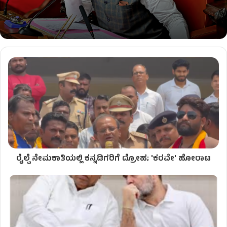
ರೈಲ್ವೆ ನೇಮಕಾತಿಯಲ್ಲಿ ಕನ್ನಡಿಗರಿಗೆ ದ್ರೋಹ; 'ಕರವೇ' ಹೋರಾಟ