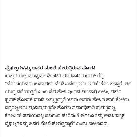
ವೈಫಲ್ಯಗಳನ್ನು ಜನರ ಮೇಲೆ ಹೇರುತ್ತಿರುವ ಮೋದಿ
ಬಳ್ಳಾರಿಯಲ್ಲಿ ಮಾಧ್ಯಮಗಳೊಂದಿಗೆ ಮಾತನಾಡಿದ ಭರತ್ ರೆಡ್ಡಿ
“ಮೋದಿಯವರು ಚುನಾವಣಾ ವೇಳೆ ಏನೆಲ್ಲಾ ಆಟ ಆಡಬೇಕೋ ಆಡ್ತಾರೆ. ಈಗ
ಯುದ್ಧ ನಡೆಯುತ್ತಿದೆ ಎಂಬ ನೆಪ ಹೇಳಿ ಇಂಧನ ಮಿತವಾಗಿ ಬಳಸಿ, ವರ್ಕ್
ಫ್ರಮ್ ಹೋಮ್ ಮಾಡಿ ಎನ್ನುತ್ತಿದ್ದಾರೆ.ಜನರು ಅವರು ಹೇಳಿದ ಹಾಗೆ ಕೇಳಲು
ದಡ್ಡರಲ್ಲ.ಇದು ಪ್ರಜಾಪ್ರಭುತ್ವವೇ ಹೊರತು ಸರ್ವಾಧಿಕಾರಿ ಪ್ರಭುತ್ವವಲ್ಲ.
ಕೋವಿಡ್ ಸಮಯದಲ್ಲಿ ನಿರ್ಬಂಧ ಹೇರಿದಂತೆ ಈಗಲೂ ತಮ್ಮ ಆಡಳಿತಾತ್ಮಕ
ವೈಫಲ್ಯಗಳನ್ನು ಜನರ ಮೇಲೆ ಹೇರುತ್ತಿದ್ದಾರೆ” ಎಂದು ಟೀಕಿಸಿದರು.