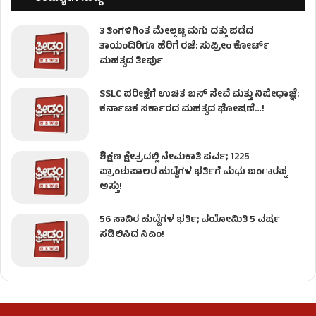
3 ತಿಂಗಳಿಗಿಂತ ಮೇಲ್ಪಟ್ಟ ಮಗು ದತ್ತು ಪಡೆದ
ತಾಯಂದಿರಿಗೂ ಹೆರಿಗೆ ರಜೆ: ಸುಪ್ರೀಂ ಕೋರ್ಟ್
ಮಹತ್ವದ ತೀರ್ಪು
SSLC ಪರೀಕ್ಷೆಗೆ ಉಚಿತ ಬಸ್ ಸೇವೆ ಮತ್ತು ನಿಷೇಧಾಜ್ಞೆ:
ಕರ್ನಾಟಕ ಸರ್ಕಾರದ ಮಹತ್ವದ ಘೋಷಣೆ…!
ಶಿಕ್ಷಣ ಕ್ಷೇತ್ರದಲ್ಲಿ ನೇಮಕಾತಿ ಪರ್ವ; 1225
ಪ್ರಾಂಶುಪಾಲರ ಹುದ್ದೆಗಳ ಭರ್ತಿಗೆ ಮಧು ಬಂಗಾರಪ್ಪ
ಅಸ್ತು!
56 ಸಾವಿರ ಹುದ್ದೆಗಳ ಭರ್ತಿ; ವಯೋಮಿತಿ 5 ವರ್ಷ
ಸಡಿಲಿಸಿದ ಸಿಎಂ!