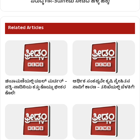
ವಿರುದ್ಧ FIR-ತಿರುಗೇಟು ನೀಡಿದ ಹಳ್ಳಿ ಹಕ್ಕಿ!
Related Articles
ಚಿಂತಾಮಣಿಯಲ್ಲಿ ಡಬಲ್‌ ಮರ್ಡರ್‌ –
ಆರ್ಥಿಕ ಸಂಕಷ್ಟವೇ ಕೃಷಿ ಸ್ನೇಹಿತನ
ಪತ್ನಿ-ನಾದಿನಿಯ ಕತ್ತು ಕೊಯ್ದು ಭೀಕರ
ಸಾವಿಗೆ ಕಾರಣ – ತನಿಖೆಯಲ್ಲಿ ಬೆಳಕಿಗೆ!
ಕೊಲೆ!