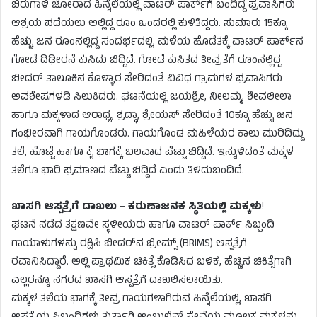
ಬಿರುಗಾಳಿ ಜೋರಾದ ಹಿನ್ನೆಲೆಯಲ್ಲಿ ವಾಟರ್ ಪಾರ್ಕ್‌ಗೆ ಬಂದಿದ್ದ ಪ್ರವಾಸಿಗರು
ಆಶ್ರಯ ಪಡೆಯಲು ಅಲ್ಲಿದ್ದ ರೂಂ ಒಂದರಲ್ಲಿ ಕುಳಿತಿದ್ದರು. ಸುಮಾರು 15ಕ್ಕೂ
ಹೆಚ್ಚು ಜನ ರೂಂನಲ್ಲಿದ್ದ ಸಂದರ್ಭದಲ್ಲಿ, ಮಳೆಯ ಹೊಡೆತಕ್ಕೆ ವಾಟರ್ ಪಾರ್ಕ್‌ನ
ಗೋಡೆ ದಿಢೀರನೆ ಕುಸಿದು ಬಿದ್ದಿದೆ. ಗೋಡೆ ಕುಸಿತದ ತೀವ್ರತೆಗೆ ರೂಂನಲ್ಲಿದ್ದ
ಬೀದರ್ ತಾಲೂಕಿನ ಕೊಳ್ಳಾರ ಸೇರಿದಂತೆ ವಿವಿಧ ಗ್ರಾಮಗಳ ಪ್ರವಾಸಿಗರು
ಅವಶೇಷಗಳಡಿ ಸಿಲುಕಿದರು. ಘಟನೆಯಲ್ಲಿ ಜಯಶ್ರೀ, ನೀಲಮ್ಮ, ಶೀವಲೀಲಾ
ಹಾಗೂ ಮಕ್ಕಳಾದ ಆರಾಧ್ಯ, ಶ್ರದ್ಧಾ, ಶ್ರೇಯಸ್ ಸೇರಿದಂತೆ 10ಕ್ಕೂ ಹೆಚ್ಚು ಜನ
ಗಂಭೀರವಾಗಿ ಗಾಯಗೊಂಡರು. ಗಾಯಗೊಂಡ ಮಹಿಳೆಯರ ಕಾಲು ಮುರಿದಿದ್ದು
ತಲೆ, ಹೊಟ್ಟೆ ಹಾಗೂ ಕೈ ಭಾಗಕ್ಕೆ ಬಲವಾದ ಪೆಟ್ಟು ಬಿದ್ದಿದೆ. ಇನ್ನುಳಿದಂತೆ ಮಕ್ಕಳ
ತಲೆಗೂ ಭಾರಿ ಪ್ರಮಾಣದ ಪೆಟ್ಟು ಬಿದ್ದಿದೆ ಎಂದು ತಿಳಿದುಬಂದಿದೆ.
ಖಾಸಗಿ ಆಸ್ಪತ್ರೆಗೆ ದಾಖಲು – ಕರುಣಾಜನಕ ಸ್ಥಿತಿಯಲ್ಲಿ ಮಕ್ಕಳು
!
ಘಟನೆ ನಡೆದ ತಕ್ಷಣವೇ ಸ್ಥಳೀಯರು ಹಾಗೂ ವಾಟರ್ ಪಾರ್ಕ್ ಸಿಬ್ಬಂದಿ
ಗಾಯಾಳುಗಳನ್ನು ರಕ್ಷಿಸಿ ಬೀದರ್‌ನ ಬ್ರೀಮ್ಸ್ (BRIMS) ಆಸ್ಪತ್ರೆಗೆ
ರವಾನಿಸಿದ್ದಾರೆ. ಅಲ್ಲಿ ಪ್ರಾಥಮಿಕ ಚಿಕಿತ್ಸೆ ಕೊಡಿಸಿದ ಬಳಿಕ, ಹೆಚ್ಚಿನ ಚಿಕಿತ್ಸೆಗಾಗಿ
ಎಲ್ಲರನ್ನೂ ನಗರದ ಖಾಸಗಿ ಆಸ್ಪತ್ರೆಗೆ ದಾಖಲಿಸಲಾಯಿತು.
ಮಕ್ಕಳ ತಲೆಯ ಭಾಗಕ್ಕೆ ತೀವ್ರ ಗಾಯಗಳಾಗಿರುವ ಹಿನ್ನೆಲೆಯಲ್ಲಿ, ಖಾಸಗಿ