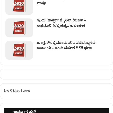
ಸಾವು!
ಇಂದು ʻಟಾಕ್ಸಿಕ್ʼ ಟ್ರೈಲರ್ ರಿಲೀಸ್‌ –
ಅಭಿಮಾನಿಗಳಲ್ಲಿ ಹೆಚ್ಚಿದ ಕುತೂಹಲ!
ಕಾಂಗ್ರೆಸ್​ನಲ್ಲಿ ಮುಂದುವರಿದ ಸಚಿವ ಸ್ಥಾನದ
ಬಂಡಾಯ – ಇಂದು ದೆಹಲಿಗೆ ಡಿಕೆಶಿ ಭೇಟಿ!
Live Cricket Scores
ಉದ್ಯೋಗ ಸುದ್ದಿ