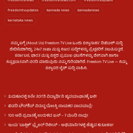
freedomtvnews
freedomtvnews.com
freedomtvupdate
freedomtvupdates
kannada news
kannadanews
karnataka news
ನಮ್ಮ ಬಗ್ಗೆ (About Us) Freedom TV Live ಒಂದು ವಿಶ್ವಾಸಾರ್ಹ ಡಿಜಿಟಲ್ ಸುದ್ದಿ
ವೇದಿಕೆಯಾಗಿದ್ದು, 24x7 ತಾಜಾ ಮತ್ತು ನಿಖರ ಸುದ್ದಿಗಳನ್ನು ಪ್ರೇಕ್ಷಕರಿಗೆ ತಲುಪಿಸುತ್ತದೆ.
ಕರ್ನಾಟಕ, ಭಾರತ ಮತ್ತು ವಿಶ್ವದ ಪ್ರಮುಖ ಘಟನೆಗಳನ್ನು ವೇಗವಾಗಿ ಹಾಗೂ
ನಿಷ್ಪಕ್ಷಪಾತವಾಗಿ ವರದಿ ಮಾಡುವುದು ನಮ್ಮ ಗುರಿಯಾಗಿದೆ. Freedom TV Live — ನಿಮ್ಮ
ವಿಶ್ವಾಸದ ಲೈವ್ ಸುದ್ದಿ ವಾಹಿನಿ.
ತುಮಕೂರಲ್ಲಿ 8ನೇ ತರಗತಿ ವಿದ್ಯಾರ್ಥಿನಿ ಹೃದಯಾಘಾತಕ್ಕೆ ಬಲಿ!
ಬಿಡದಿ ಟೌನ್‌ಶಿಪ್‌ ವಿರುದ್ಧ ದೋಸ್ತಿ ನಾಯಕರ ಪಾದಯಾತ್ರೆ!
100 ಅಡಿ ಪ್ರಪಾತಕ್ಕೆ ಉರುಳಿದ ಬಸ್‌ – 7 ಮಂದಿ ಸಾವು!
ಇಂದು ʻಟಾಕ್ಸಿಕ್ʼ ಟ್ರೈಲರ್ ರಿಲೀಸ್‌ – ಅಭಿಮಾನಿಗಳಲ್ಲಿ ಹೆಚ್ಚಿದ ಕುತೂಹಲ!