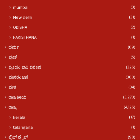
(3)
mumbai
(31)
New delhi
(2)
ODISHA
(1)
PAKISTHANA
(89)
ಧರ್ಮ
(5)
ಫುಡ್​​
(326)
ಫ್ರೀಡಂ ಟಿವಿ ವಿಶೇಷ
(380)
ಮನರಂಜನೆ
(34)
ಮಳೆ
(3,270)
ರಾಜಕೀಯ
(4,126)
ರಾಜ್ಯ
(17)
kerala
(1)
telangana
(98)
ಲೈಫ್ ಸ್ಟೈಲ್