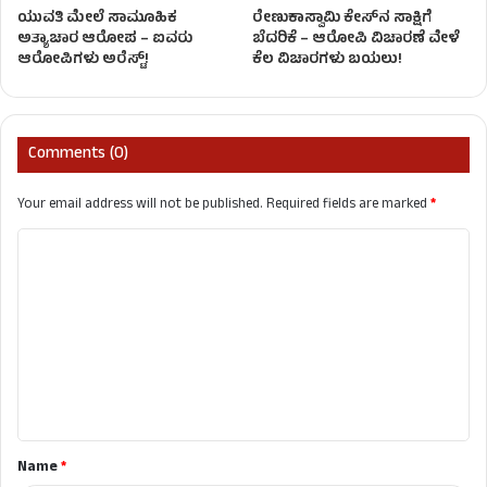
ಯುವತಿ ಮೇಲೆ ಸಾಮೂಹಿಕ
ರೇಣುಕಾಸ್ವಾಮಿ ಕೇಸ್‌ನ ಸಾಕ್ಷಿಗೆ
ಅತ್ಯಾಚಾರ ಆರೋಪ – ಐವರು
ಬೆದರಿಕೆ – ಆರೋಪಿ ವಿಚಾರಣೆ ವೇಳೆ
ಆರೋಪಿಗಳು ಅರೆಸ್ಟ್!
ಕೆಲ ವಿಚಾರಗಳು ಬಯಲು!
Comments (0)
Your email address will not be published.
Required fields are marked
*
C
o
m
m
e
n
t
Name
*
*