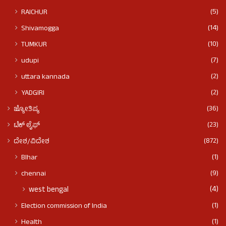
(5)
RAICHUR
(14)
Shivamogga
(10)
TUMKUR
(7)
udupi
(2)
uttara kannada
(2)
YADGIRI
(36)
ಜ್ಯೋತಿಷ್ಯ
(23)
ಟೆಕ್ ಲೈಫ್
(872)
ದೇಶ/ವಿದೇಶ
(1)
BIhar
(9)
chennai
(4)
west bengal
(1)
Election commission of India
(1)
Health