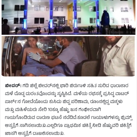
ಬೀದರ್:
ಗಡಿ ಜಿಲ್ಲೆ ಬೀದರ್‌ನಲ್ಲಿ ಭಾರಿ ಬಿರುಗಾಳಿ ಸಹಿತ ಸುರಿದ ಧಾರಾಕಾರ
ಮಳೆ ದೊಡ್ಡ ದುರಂತವೊಂದನ್ನು ಸೃಷ್ಟಿಸಿದೆ. ಮಳೆಯ ರಭಸಕ್ಕೆ ಪ್ರಸಿದ್ಧ ವಾಟರ್
ಪಾರ್ಕ್‌ನ ಗೋಡೆಯೊಂದು ಕುಸಿದು ಬಿದ್ದ ಪರಿಣಾಮ, ರೂಂನಲ್ಲಿದ್ದ ಮಕ್ಕಳು
ಮತ್ತು ಮಹಿಳೆಯರು ಸೇರಿ 10ಕ್ಕೂ ಹೆಚ್ಚು ಜನ ಗಂಭೀರವಾಗಿ
ಗಾಯಗೊಂಡಿರುವ ದಾರುಣ ಘಟನೆ ನಡೆದಿದೆ.ಕೂಡಲೆ ಗಾಯಾಳುಗಳನ್ನು ಬ್ರಿಮ್ಸ್
ಆಸ್ಪತ್ರೆಗೆ ಸಾಗಿಸಲಾಯಿತು.ಎಲ್ಲರಿಗೂ ಪ್ರಾಥಮಿಕ ಚಿಕಿತ್ಸೆ ನೀಡಿ ಹೆಚ್ಚುವರಿ ಚಿಕಿತ್ಸೆಗೆ
ಖಾಸಗಿ ಆಸ್ಪತ್ರೆಗೆ ದಾಖಲಿಸಲಾಯಿತು.