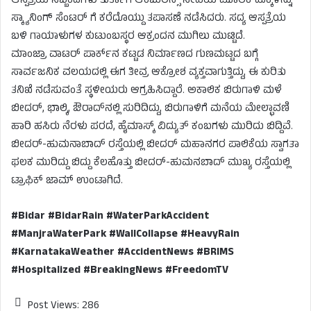
ಆಸ್ಪತ್ರೆಯ ಸಿಬ್ಬಂದಿಗಳು ತುರ್ತಾಗಿ ಆಂಬುಲೆನ್ಸ್ ಸೇವೆಯ ಮೂಲಕ ಮಕ್ಕಳನ್ನು
ಸ್ಕ್ಯಾನಿಂಗ್ ಸೆಂಟರ್ ಗೆ ಕರೆದೊಯ್ದು ತಪಾಸಣೆ ನಡೆಸಿದರು. ಸದ್ಯ ಆಸ್ಪತ್ರೆಯ
ಬಳಿ ಗಾಯಾಳುಗಳ ಕುಟುಂಬಸ್ಥರ ಆಕ್ರಂದನ ಮುಗಿಲು ಮುಟ್ಟಿದೆ.
ಮಾಂಜ್ರಾ ವಾಟರ್ ಪಾರ್ಕ್‌ನ ಕಟ್ಟಡ ನಿರ್ಮಾಣದ ಗುಣಮಟ್ಟದ ಬಗ್ಗೆ
ಸಾರ್ವಜನಿಕ ವಲಯದಲ್ಲಿ ಈಗ ತೀವ್ರ ಆಕ್ರೋಶ ವ್ಯಕ್ತವಾಗುತ್ತಿದ್ದು, ಈ ಕುರಿತು
ತನಿಖೆ ನಡೆಸುವಂತೆ ಸ್ಥಳೀಯರು ಆಗ್ರಹಿಸಿದ್ದಾರೆ. ಅಕಾಲಿಕ ಬಿರುಗಾಳಿ ಮಳೆ
ಬೀದರ್, ಭಾಲ್ಕಿ, ಔರಾದ್‌ನಲ್ಲಿ ಸುರಿದಿದ್ದು, ಬಿರುಗಾಳಿಗೆ ಮನೆಯ ಮೇಲ್ಛಾವಣಿ
ಹಾರಿ ಹಸಿರು ನೆರಳು ಪರದೆ, ಹೈಮಾಸ್ಕ್ ವಿದ್ಯುತ್ ಕಂಬಗಳು ಮುರಿದು ಬಿದ್ದಿವೆ.
ಬೀದರ್-ಹುಮನಾಬಾದ್ ರಸ್ತೆಯಲ್ಲಿ ಬೀದರ್ ಮಹಾನಗರ ಪಾಲಿಕೆಯ ಸ್ವಾಗತಾ
ಫಲಕ ಮುರಿದ್ದು ಬಿದ್ದು ಕೆಲಹೊತ್ತು ಬೀದರ್-ಹುಮನಬಾದ್ ಮುಖ್ಯ ರಸ್ತೆಯಲ್ಲಿ
ಟ್ರಾಫಿಕ್ ಜಾಮ್ ಉಂಟಾಗಿದೆ.
#Bidar #BidarRain #WaterParkAccident
#ManjraWaterPark #WallCollapse #HeavyRain
#KarnatakaWeather #AccidentNews #BRIMS
#Hospitalized #BreakingNews #FreedomTV
Post Views:
286