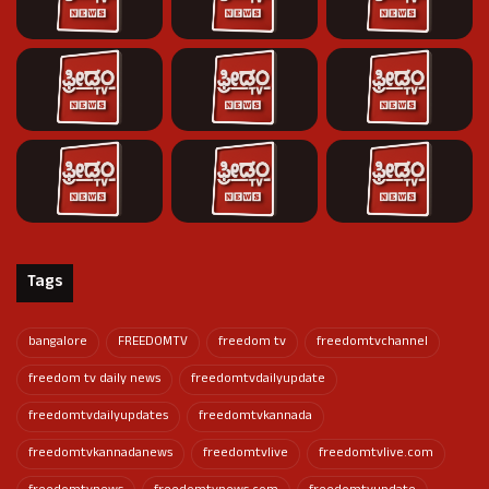
Tags
bangalore
FREEDOMTV
freedom tv
freedomtvchannel
freedom tv daily news
freedomtvdailyupdate
freedomtvdailyupdates
freedomtvkannada
freedomtvkannadanews
freedomtvlive
freedomtvlive.com