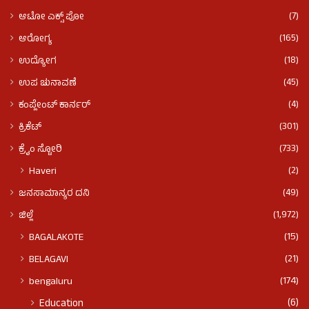
(7)
ಆಟೋ ಎಕ್ಸ್ ಪೋ
(165)
ಆರೋಗ್ಯ
(18)
ಉದ್ಯೋಗ
(45)
ಉಪ ಚುನಾವಣೆ
(4)
ಕಂಪ್ಲೇಂಟ್ ಕಾರ್ನರ್
(301)
ಕ್ರಿಕೆಟ್
(733)
ಕ್ರೈಂ ಸ್ಟೋರಿ
(2)
Haveri
(49)
ಜನಸಾಮಾನ್ಯರ ದನಿ
(1,972)
ಜಿಲ್ಲೆ
(15)
BAGALAKOTE
(21)
BELAGAVI
(174)
bengaluru
(6)
Education