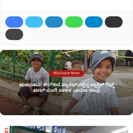
#Exclusive News
ಹುಣಸೂರು: ಕುರ್‌ಕುರೆ ಪ್ಯಾಕೆಟ್‌ನಲ್ಲಿದ್ದ ಪ್ಲಾಸ್ಟಿಕ್ ಗಿಫ್ಟ್
ಬಾಲ್ ನುಂಗಿ ಬಾಲಕ ದಾರುಣ ಸಾವು