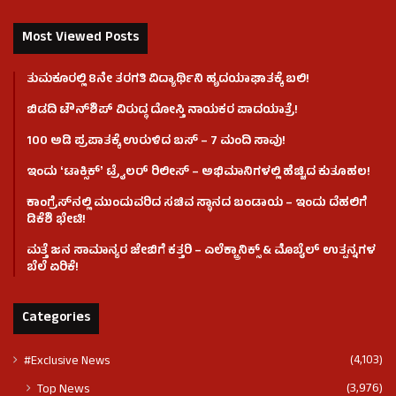
Most Viewed Posts
ತುಮಕೂರಲ್ಲಿ 8ನೇ ತರಗತಿ ವಿದ್ಯಾರ್ಥಿನಿ ಹೃದಯಾಘಾತಕ್ಕೆ ಬಲಿ!
ಬಿಡದಿ ಟೌನ್‌ಶಿಪ್‌ ವಿರುದ್ಧ ದೋಸ್ತಿ ನಾಯಕರ ಪಾದಯಾತ್ರೆ!
100 ಅಡಿ ಪ್ರಪಾತಕ್ಕೆ ಉರುಳಿದ ಬಸ್‌ – 7 ಮಂದಿ ಸಾವು!
ಇಂದು ʻಟಾಕ್ಸಿಕ್ʼ ಟ್ರೈಲರ್ ರಿಲೀಸ್‌ – ಅಭಿಮಾನಿಗಳಲ್ಲಿ ಹೆಚ್ಚಿದ ಕುತೂಹಲ!
ಕಾಂಗ್ರೆಸ್​ನಲ್ಲಿ ಮುಂದುವರಿದ ಸಚಿವ ಸ್ಥಾನದ ಬಂಡಾಯ – ಇಂದು ದೆಹಲಿಗೆ
ಡಿಕೆಶಿ ಭೇಟಿ!
ಮತ್ತೆ ಜನ ಸಾಮಾನ್ಯರ ಜೇಬಿಗೆ ಕತ್ತರಿ – ಎಲೆಕ್ಟ್ರಾನಿಕ್ಸ್ & ಮೊಬೈಲ್ ಉತ್ಪನ್ನಗಳ
ಬೆಲೆ ಏರಿಕೆ!
Categories
(4,103)
#Exclusive News
(3,976)
Top News