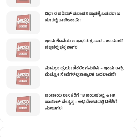
ವಿಧಾನ ಪರಿಷತ್ ಸಭಾಪತಿ ಸ್ಥಾನಕ್ಕೆ ಬಸವರಾಜ
ಹೊರಟ್ಟಿ ರಾಜೀನಾಮೆ!
ಇಂದು ಕೊನೆಯ ಆಷಾಢ ಶುಕ್ರವಾರ – ಚಾಮುಂಡಿ
ಬೆಟ್ಟದಲ್ಲಿ ಭಕ್ತ ಸಾಗರ!
ಮೆಟ್ರೋ ಪ್ರಯಾಣಿಕರೇ ಗಮನಿಸಿ – ಇಂದು ರಾತ್ರಿ
ಮೆಟ್ರೋ ಸೇವೆಗಳಲ್ಲಿ ತಾತ್ಕಾಲಿಕ ಬದಲಾವಣೆ!
ಬಂಡಾಯ ಶಾಸಕರಿಗೆ TB ಜಯಚಂದ್ರ & HK
ಪಾಟೀಲ್ ನೇತೃತ್ವ – ಅಧಿವೇಶನದಲ್ಲಿ ಡಿಕೆಶಿಗೆ
ಮುಜುಗರ!