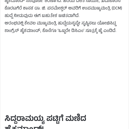
ಹೈಕಮಾಂಡ್ ಸಂಪೂರ್ಣ ಶರಣಾಗಿದೆ. ಹಿರಿಯ ದಲಿತ ನಾಯಕ, ತುಮಕೂರಿನ
ಕೊರಟಗೆರೆ ಶಾಸಕ ಡಾ. ಜಿ. ಪರಮೇಶ್ವರ್ ಅವರಿಗೆ ಉಪಮುಖ್ಯಮಂತ್ರಿ (DCM)
ಹುದ್ದೆ ನೀಡುವುದು ಈಗ ಬಹುತೇಕ ಖಚಿತವಾಗಿದೆ.
ಆರಂಭದಲ್ಲಿ ಕೇವಲ ಮುಖ್ಯಮಂತ್ರಿ ಹುದ್ದೆಯನ್ನಷ್ಟೇ ಸೃಷ್ಟಿಸಲು ಯೋಚಿಸಿದ್ದ
ಕಾಂಗ್ರೆಸ್ ಹೈಕಮಾಂಡ್, ಕೊನೆಗೂ ‘ಒಬ್ಬರೇ ಡಿಸಿಎಂ’ ಸೂತ್ರಕ್ಕೆ ಜೈ ಎಂದಿದೆ.
ಸಿದ್ದರಾಮಯ್ಯ ಪಟ್ಟಿಗೆ ಮಣಿದ