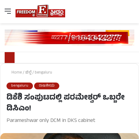
Home
/
ಜಿಲ್ಲೆ
/
bengaluru
bengaluru
ರಾಜಕೀಯ
ಡಿಕೆಶಿ ಸಂಪುಟದಲ್ಲಿ ಪರಮೇಶ್ವರ್ ಒಬ್ಬರೇ
ಡಿಸಿಎಂ!
Parameshwar only DCM in DKS cabinet