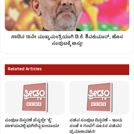
ನಾಡಿನ 18ನೇ ಮುಖ್ಯಮಂತ್ರಿಯಾಗಿ ಡಿ.ಕೆ. ಶಿವಕುಮಾರ್, ಹೊಸ
ಸಂಪುಟಕ್ಕೆ ಅಸ್ತು!
Related Articles
ಸಂಪುಟ ವಿಸ್ತರಣೆ ಬೆನ್ನಲ್ಲೇ ʻಕೈʼ
ಸಚಿವ ಸಂಪುಟ ವಿಸ್ತರಣೆ – ಇಂದು
ಪಾಳಯದಲ್ಲಿ ಭುಗಿಲೆದ್ದ ಬಂಡಾಯ!
ಸಂಜೆ 4 ಗಂಟೆಗೆ ನೂತನ ಸಚಿವರ
ಪ್ರಮಾಣವಚನ!