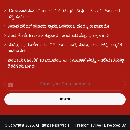
ತಮಿಳುನಾಡು ಸಿಎಂ ವಿಜಯ್‌ಗೆ ಬಿಗ್ ರಿಲೀಫ್ – ಡಿವೋರ್ಸ್ ಅರ್ಜಿ ಹಿಂಪಡೆದ
ಪತ್ನಿ ಸಂಗೀತಾ!
ವಿಧಾನ ಪರಿಷತ್ ಸಭಾಪತಿ ಸ್ಥಾನಕ್ಕೆ ಬಸವರಾಜ ಹೊರಟ್ಟಿ ರಾಜೀನಾಮೆ!
ಇಂದು ಕೊನೆಯ ಆಷಾಢ ಶುಕ್ರವಾರ – ಚಾಮುಂಡಿ ಬೆಟ್ಟದಲ್ಲಿ ಭಕ್ತ ಸಾಗರ!
ಮೆಟ್ರೋ ಪ್ರಯಾಣಿಕರೇ ಗಮನಿಸಿ – ಇಂದು ರಾತ್ರಿ ಮೆಟ್ರೋ ಸೇವೆಗಳಲ್ಲಿ ತಾತ್ಕಾಲಿಕ
ಬದಲಾವಣೆ!
ಬಂಡಾಯ ಶಾಸಕರಿಗೆ TB ಜಯಚಂದ್ರ & HK ಪಾಟೀಲ್ ನೇತೃತ್ವ – ಅಧಿವೇಶನದಲ್ಲಿ
ಡಿಕೆಶಿಗೆ ಮುಜುಗರ!
© Copyright 2026, All Rights Reserved |
Freedom TV live
||
Developed By