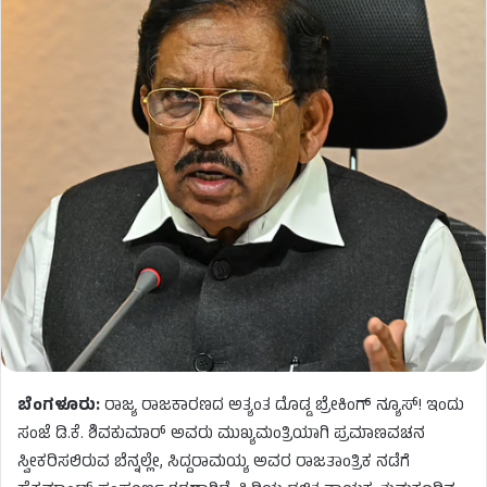
ಬೆಂಗಳೂರು:
ರಾಜ್ಯ ರಾಜಕಾರಣದ ಅತ್ಯಂತ ದೊಡ್ಡ ಬ್ರೇಕಿಂಗ್ ನ್ಯೂಸ್! ಇಂದು
ಸಂಜೆ ಡಿ.ಕೆ. ಶಿವಕುಮಾರ್ ಅವರು ಮುಖ್ಯಮಂತ್ರಿಯಾಗಿ ಪ್ರಮಾಣವಚನ
ಸ್ವೀಕರಿಸಲಿರುವ ಬೆನ್ನಲ್ಲೇ, ಸಿದ್ದರಾಮಯ್ಯ ಅವರ ರಾಜತಾಂತ್ರಿಕ ನಡೆಗೆ