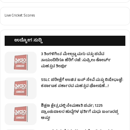
Live Cricket Scores
ಉದ್ಯೋಗ ಸುದ್ದಿ
3 ತಿಂಗಳಿಗಿಂತ ಮೇಲ್ಪಟ್ಟ ಮಗು ದತ್ತು ಪಡೆದ
ತಾಯಂದಿರಿಗೂ ಹೆರಿಗೆ ರಜೆ: ಸುಪ್ರೀಂ ಕೋರ್ಟ್
ಮಹತ್ವದ ತೀರ್ಪು
SSLC ಪರೀಕ್ಷೆಗೆ ಉಚಿತ ಬಸ್ ಸೇವೆ ಮತ್ತು ನಿಷೇಧಾಜ್ಞೆ:
ಕರ್ನಾಟಕ ಸರ್ಕಾರದ ಮಹತ್ವದ ಘೋಷಣೆ…!
ಶಿಕ್ಷಣ ಕ್ಷೇತ್ರದಲ್ಲಿ ನೇಮಕಾತಿ ಪರ್ವ; 1225
ಪ್ರಾಂಶುಪಾಲರ ಹುದ್ದೆಗಳ ಭರ್ತಿಗೆ ಮಧು ಬಂಗಾರಪ್ಪ
ಅಸ್ತು!