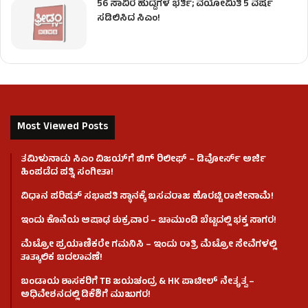
56 ಸಾವಿರ ಹುದ್ದೆಗಳ ಭರ್ತಿ; ವಯೋಮಿತಿ 5 ವರ್ಷ
ಸಡಿಲಿಸಿದ ಸಿಎಂ!
Most Viewed Posts
ತಮಿಳುನಾಡು ಸಿಎಂ ವಿಜಯ್‌ಗೆ ಬಿಗ್ ರಿಲೀಫ್ – ಡಿವೋರ್ಸ್ ಅರ್ಜಿ
ಹಿಂಪಡೆದ ಪತ್ನಿ ಸಂಗೀತಾ!
ವಿಧಾನ ಪರಿಷತ್ ಸಭಾಪತಿ ಸ್ಥಾನಕ್ಕೆ ಬಸವರಾಜ ಹೊರಟ್ಟಿ ರಾಜೀನಾಮೆ!
ಇಂದು ಕೊನೆಯ ಆಷಾಢ ಶುಕ್ರವಾರ – ಚಾಮುಂಡಿ ಬೆಟ್ಟದಲ್ಲಿ ಭಕ್ತ ಸಾಗರ!
ಮೆಟ್ರೋ ಪ್ರಯಾಣಿಕರೇ ಗಮನಿಸಿ – ಇಂದು ರಾತ್ರಿ ಮೆಟ್ರೋ ಸೇವೆಗಳಲ್ಲಿ
ತಾತ್ಕಾಲಿಕ ಬದಲಾವಣೆ!
ಬಂಡಾಯ ಶಾಸಕರಿಗೆ TB ಜಯಚಂದ್ರ & HK ಪಾಟೀಲ್ ನೇತೃತ್ವ –
ಅಧಿವೇಶನದಲ್ಲಿ ಡಿಕೆಶಿಗೆ ಮುಜುಗರ!