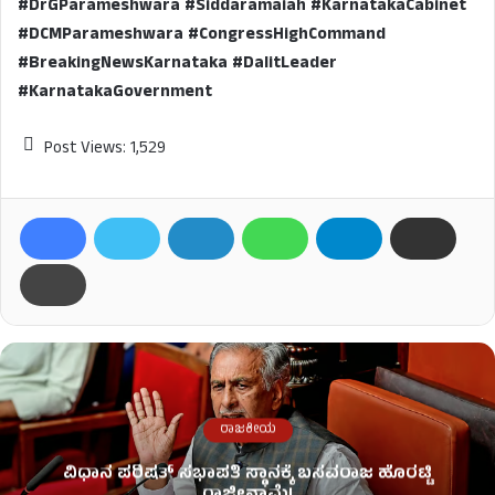
#DrGParameshwara #Siddaramaiah #KarnatakaCabinet
#DCMParameshwara #CongressHighCommand
#BreakingNewsKarnataka #DalitLeader
#KarnatakaGovernment
Post Views:
1,529
ರಾಜಕೀಯ
ವಿಧಾನ ಪರಿಷತ್ ಸಭಾಪತಿ ಸ್ಥಾನಕ್ಕೆ ಬಸವರಾಜ ಹೊರಟ್ಟಿ