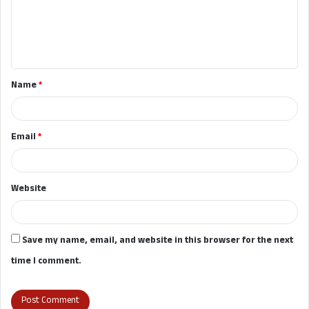
m
e
n
t
Name
*
*
Email
*
Website
Save my name, email, and website in this browser for the next
time I comment.