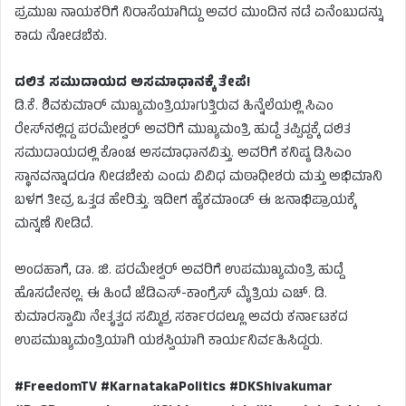
ಪ್ರಮುಖ ನಾಯಕರಿಗೆ ನಿರಾಸೆಯಾಗಿದ್ದು ಅವರ ಮುಂದಿನ ನಡೆ ಏನೆಂಬುದನ್ನು
ಕಾದು ನೋಡಬೆಕು.
ದಲಿತ ಸಮುದಾಯದ ಅಸಮಾಧಾನಕ್ಕೆ ತೇಪೆ!
ಡಿ.ಕೆ. ಶಿವಕುಮಾರ್ ಮುಖ್ಯಮಂತ್ರಿಯಾಗುತ್ತಿರುವ ಹಿನ್ನೆಲೆಯಲ್ಲಿ ಸಿಎಂ
ರೇಸ್‌ನಲ್ಲಿದ್ದ ಪರಮೇಶ್ವರ್ ಅವರಿಗೆ ಮುಖ್ಯಮಂತ್ರಿ ಹುದ್ದೆ ತಪ್ಪಿದ್ದಕ್ಕೆ ದಲಿತ
ಸಮುದಾಯದಲ್ಲಿ ಕೊಂಚ ಅಸಮಾಧಾನವಿತ್ತು. ಅವರಿಗೆ ಕನಿಷ್ಠ ಡಿಸಿಎಂ
ಸ್ಥಾನವನ್ನಾದರೂ ನೀಡಬೇಕು ಎಂದು ವಿವಿಧ ಮಠಾಧೀಶರು ಮತ್ತು ಅಭಿಮಾನಿ
ಬಳಗ ತೀವ್ರ ಒತ್ತಡ ಹೇರಿತ್ತು. ಇದೀಗ ಹೈಕಮಾಂಡ್ ಈ ಜನಾಭಿಪ್ರಾಯಕ್ಕೆ
ಮನ್ನಣೆ ನೀಡಿದೆ.
ಅಂದಹಾಗೆ, ಡಾ. ಜಿ. ಪರಮೇಶ್ವರ್ ಅವರಿಗೆ ಉಪಮುಖ್ಯಮಂತ್ರಿ ಹುದ್ದೆ
ಹೊಸದೇನಲ್ಲ. ಈ ಹಿಂದೆ ಜೆಡಿಎಸ್-ಕಾಂಗ್ರೆಸ್ ಮೈತ್ರಿಯ ಎಚ್. ಡಿ.
ಕುಮಾರಸ್ವಾಮಿ ನೇತೃತ್ವದ ಸಮ್ಮಿಶ್ರ ಸರ್ಕಾರದಲ್ಲೂ ಅವರು ಕರ್ನಾಟಕದ
ಉಪಮುಖ್ಯಮಂತ್ರಿಯಾಗಿ ಯಶಸ್ವಿಯಾಗಿ ಕಾರ್ಯನಿರ್ವಹಿಸಿದ್ದರು.
#FreedomTV #KarnatakaPolitics #DKShivakumar