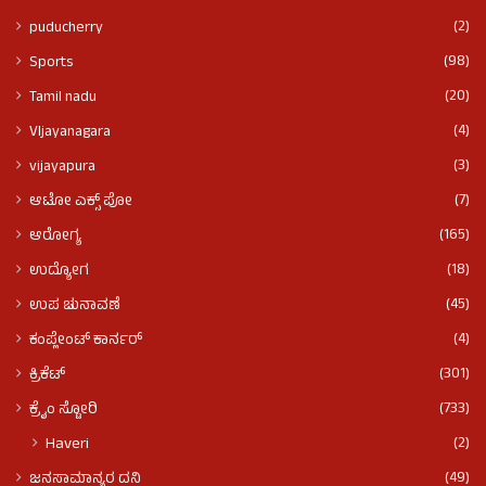
(2)
puducherry
(98)
Sports
(20)
Tamil nadu
(4)
VIjayanagara
(3)
vijayapura
(7)
ಆಟೋ ಎಕ್ಸ್ ಪೋ
(165)
ಆರೋಗ್ಯ
(18)
ಉದ್ಯೋಗ
(45)
ಉಪ ಚುನಾವಣೆ
(4)
ಕಂಪ್ಲೇಂಟ್ ಕಾರ್ನರ್
(301)
ಕ್ರಿಕೆಟ್
(733)
ಕ್ರೈಂ ಸ್ಟೋರಿ
(2)
Haveri
(49)
ಜನಸಾಮಾನ್ಯರ ದನಿ