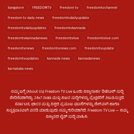
bangalore
FREEDOMTV
freedom tv
freedomtvchannel
freedom tv daily news
freedomtvdailyupdate
freedomtvdailyupdates
freedomtvkannada
freedomtvkannadanews
freedomtvlive
freedomtvlive.com
freedomtvnews
freedomtvnews.com
freedomtvupdate
freedomtvupdates
kannada news
kannadanews
karnataka news
ನಮ್ಮ ಬಗ್ಗೆ (About Us) Freedom TV Live ಒಂದು ವಿಶ್ವಾಸಾರ್ಹ ಡಿಜಿಟಲ್ ಸುದ್ದಿ
ವೇದಿಕೆಯಾಗಿದ್ದು, 24x7 ತಾಜಾ ಮತ್ತು ನಿಖರ ಸುದ್ದಿಗಳನ್ನು ಪ್ರೇಕ್ಷಕರಿಗೆ ತಲುಪಿಸುತ್ತದೆ.
ಕರ್ನಾಟಕ, ಭಾರತ ಮತ್ತು ವಿಶ್ವದ ಪ್ರಮುಖ ಘಟನೆಗಳನ್ನು ವೇಗವಾಗಿ ಹಾಗೂ
ನಿಷ್ಪಕ್ಷಪಾತವಾಗಿ ವರದಿ ಮಾಡುವುದು ನಮ್ಮ ಗುರಿಯಾಗಿದೆ. Freedom TV Live — ನಿಮ್ಮ
ವಿಶ್ವಾಸದ ಲೈವ್ ಸುದ್ದಿ ವಾಹಿನಿ.