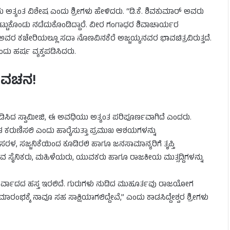
ುದು ಅತ್ಯಂತ ವಿಶೇಷ ಎಂದು ಶ್ರೀಗಳು ಹೇಳಿದರು. “ಡಿ.ಕೆ. ಶಿವಕುಮಾರ್ ಅವರು
 ಇಟ್ಟುಕೊಂಡು ನಡೆದುಕೊಂಡಿದ್ದಾರೆ. ವೀರ ಗಂಗಾಧರ ಶಿವಾಚಾರ್ಯರ
ಅವರ ಕಚೇರಿಯಲ್ಲೂ ಸದಾ ನೊಣವಿನಕೆರೆ ಅಜ್ಜಯ್ಯನವರ ಭಾವಚಿತ್ರವಿರುತ್ತದೆ.
ದು ಹರ್ಷ ವ್ಯಕ್ತಪಡಿಸಿದರು.
ಣವಚನ!
್ತಪಡಿಸಿದ ಸ್ವಾಮೀಜಿ, ಈ ಅವಧಿಯು ಅತ್ಯಂತ ಪರಿಪೂರ್ಣವಾಗಿದೆ ಎಂದರು.
ಂತ ಕರುಣಿಸಲಿ ಎಂದು ಹಾರೈಸುತ್ತಾ ಪ್ರಮುಖ ಆಶಯಗಳನ್ನು
ಸರಳ, ಸಜ್ಜನಿಕೆಯಿಂದ ಕೂಡಿರಲಿ ಹಾಗೂ ಜನಸಾಮಾನ್ಯರಿಗೆ ತೃಪ್ತಿ
ಾಯುವ ಸೈನಿಕರು, ಮಹಿಳೆಯರು, ಯುವಕರು ಹಾಗೂ ರಾಜಕೀಯ ಮುತ್ಸದ್ದಿಗಳನ್ನು
ೀರ್ವಾದದ ಹಸ್ತ ಇರಲಿದೆ. ಗುರುಗಳು ನುಡಿದ ಮುಹೂರ್ತವು ರಾಜಯೋಗ
ಂಭಕ್ಕೆ ನಾವೂ ಸಹ ಸಾಕ್ಷಿಯಾಗಲಿದ್ದೇವೆ,” ಎಂದು ಕಾಡಸಿದ್ದೇಶ್ವರ ಶ್ರೀಗಳು