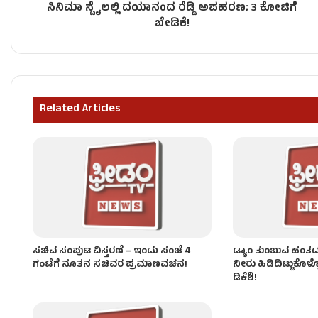
ಸಿನಿಮಾ ಸ್ಟೈಲಲ್ಲಿ ದಯಾನಂದ ರೆಡ್ಡಿ ಅಪಹರಣ; 3 ಕೋಟಿಗೆ
ಶಾಸಕರು ರಾಜೀನಾಮೆ ಕೊಟ್ಟರೆ ತಕ್ಷಣವೇ ಅಂಗೀಕಾರ – ಸಿಎಂ 
ಬೇಡಿಕೆ!
ʻಕೈʼ ಸರ್ಕಾರದ ನೂತನ ಸಚಿವರಿಗೆ ಒಲಿದ ಖಾತೆಗಳು – ಯಾರಿಗೆ 
Related Articles
ಸಂಪುಟ ವಿಸ್ತರಣೆ ಬೆನ್ನಲ್ಲೇ ʻಕೈʼ ಪಾಳಯದಲ್ಲಿ ಭುಗಿಲೆದ್ದ ಬ
ಸಚಿವ ಸಂಪುಟ ವಿಸ್ತರಣೆ – ಇಂದು ಸಂಜೆ 4
ಡ್ಯಾಂ ತುಂಬುವ ಹಂತದಲ್ಲಿ
ಗಂಟೆಗೆ ನೂತನ ಸಚಿವರ ಪ್ರಮಾಣವಚನ!
ನೀರು ಹಿಡಿದಿಟ್ಟುಕೊಳ್
ಡಿಕೆಶಿ!