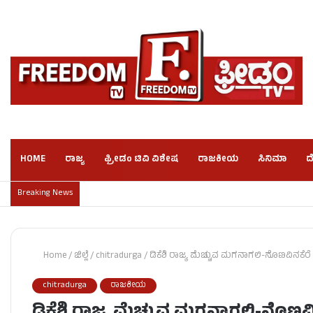
HOME
ರಾಜ್ಯ
ಫ್ರೀಡಂ ಟಿವಿ ವಿಶೇಷ
ರಾಜಕೀಯ
ಸಿನಿಮಾ
ದ
Breaking News
Home
/
ಜಿಲ್ಲೆ
/
chitradurga
/
ಡಿಕೆಶಿ ರಾಜ್ಯ ಮೆಚ್ಚುವ ಮಗನಾಗಲಿ-ನೊಣವಿನಕೆರೆ
chitradurga
ರಾಜಕೀಯ