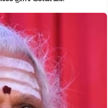
ಿನಕೆರೆ ಶ್ರೀಗಳ ಆಶೀರ್ವಚನ!