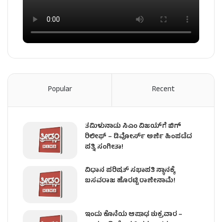
Popular
Recent
ತಮಿಳುನಾಡು ಸಿಎಂ ವಿಜಯ್‌ಗೆ ಬಿಗ್
ರಿಲೀಫ್ – ಡಿವೋರ್ಸ್ ಅರ್ಜಿ ಹಿಂಪಡೆದ
ಪತ್ನಿ ಸಂಗೀತಾ!
ವಿಧಾನ ಪರಿಷತ್ ಸಭಾಪತಿ ಸ್ಥಾನಕ್ಕೆ
ಬಸವರಾಜ ಹೊರಟ್ಟಿ ರಾಜೀನಾಮೆ!
ಇಂದು ಕೊನೆಯ ಆಷಾಢ ಶುಕ್ರವಾರ –