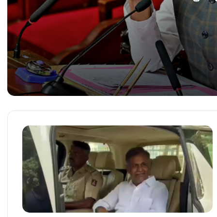
ವಿಧಾನ ಪರಿಷತ್ ಸಭಾಪತಿ ಸ್ಥಾನಕ್ಕೆ ಬಸವರಾಜ ಹೊರಟ್ಟಿ ರಾ
ಬಂಡಾಯ ಶಾಸಕರಿಗೆ TB ಜಯಚಂದ್ರ & HK ಪಾಟೀಲ್ ನೇತೃತ್ವ 
ʻಕೈʼ​ ಪಾಳಯದಲ್ಲಿ ಬಂಡಾಯದ ರೋಷಾಗ್ನಿ – KPCC ಕಚೇರಿ 