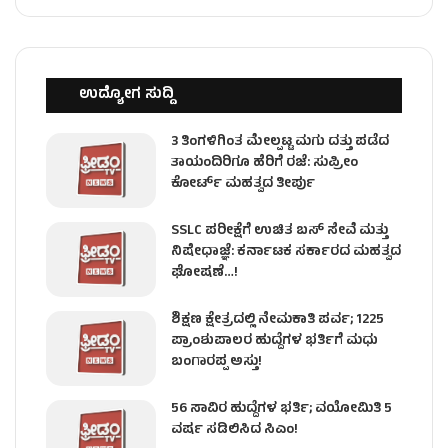
ಉದ್ಯೋಗ ಸುದ್ದಿ
3 ತಿಂಗಳಿಗಿಂತ ಮೇಲ್ಪಟ್ಟ ಮಗು ದತ್ತು ಪಡೆದ
ತಾಯಂದಿರಿಗೂ ಹೆರಿಗೆ ರಜೆ: ಸುಪ್ರೀಂ
ಕೋರ್ಟ್ ಮಹತ್ವದ ತೀರ್ಪು
SSLC ಪರೀಕ್ಷೆಗೆ ಉಚಿತ ಬಸ್ ಸೇವೆ ಮತ್ತು
ನಿಷೇಧಾಜ್ಞೆ: ಕರ್ನಾಟಕ ಸರ್ಕಾರದ ಮಹತ್ವದ
ಘೋಷಣೆ…!
ಶಿಕ್ಷಣ ಕ್ಷೇತ್ರದಲ್ಲಿ ನೇಮಕಾತಿ ಪರ್ವ; 1225
ಪ್ರಾಂಶುಪಾಲರ ಹುದ್ದೆಗಳ ಭರ್ತಿಗೆ ಮಧು
ಬಂಗಾರಪ್ಪ ಅಸ್ತು!
56 ಸಾವಿರ ಹುದ್ದೆಗಳ ಭರ್ತಿ; ವಯೋಮಿತಿ 5
ವರ್ಷ ಸಡಿಲಿಸಿದ ಸಿಎಂ!