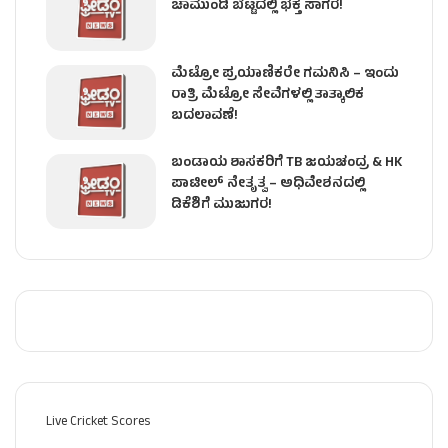
ಚಾಮುಂಡಿ ಬೆಟ್ಟದಲ್ಲಿ ಭಕ್ತ ಸಾಗರ!
ಮೆಟ್ರೋ ಪ್ರಯಾಣಿಕರೇ ಗಮನಿಸಿ – ಇಂದು
ರಾತ್ರಿ ಮೆಟ್ರೋ ಸೇವೆಗಳಲ್ಲಿ ತಾತ್ಕಾಲಿಕ
ಬದಲಾವಣೆ!
ಬಂಡಾಯ ಶಾಸಕರಿಗೆ TB ಜಯಚಂದ್ರ & HK
ಪಾಟೀಲ್ ನೇತೃತ್ವ – ಅಧಿವೇಶನದಲ್ಲಿ
ಡಿಕೆಶಿಗೆ ಮುಜುಗರ!
Live Cricket Scores