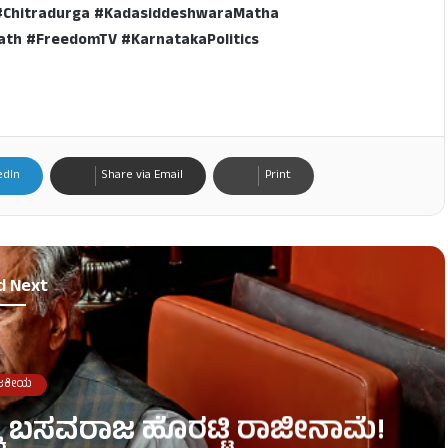
#Chitradurga #KadasiddeshwaraMatha
th #FreedomTV #KarnatakaPolitics
edIn
Share via Email
Print
d Next
ಜಕೀಯ
್ಕೆ ಬಸವರಾಜ ಹೊರಟ್ಟಿ ರಾಜೀನಾಮೆ!