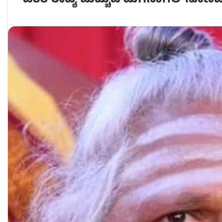
ಡಿಕೆಶಿ ರಾಜ್ಯ ಮೆಚ್ಚುವ ಮಗನಾಗಲಿ-ನೊಣವ