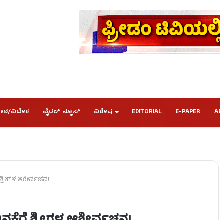
ೇಶ/ವಿದೇಶ
ವೈರಲ್ ನ್ಯೂಸ್
ವಿಶೇಷ
EDITORIAL
E-PAPER
A
 ಶ್ರೀಗಳ ಆಶೀರ್ವಚನ!