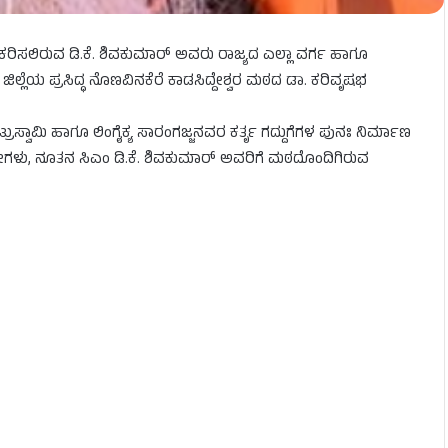
ರಿಸಲಿರುವ ಡಿ.ಕೆ. ಶಿವಕುಮಾರ್ ಅವರು ರಾಜ್ಯದ ಎಲ್ಲಾ ವರ್ಗ ಹಾಗೂ
ಲೆಯ ಪ್ರಸಿದ್ಧ ನೊಣವಿನಕೆರೆ ಕಾಡಸಿದ್ದೇಶ್ವರ ಮಠದ ಡಾ. ಕರಿವೃಷಭ
ಟ್ರುಸ್ವಾಮಿ ಹಾಗೂ ಲಿಂಗೈಕ್ಯ ಸಾರಂಗಜ್ಜನವರ ಕರ್ತೃ ಗದ್ದುಗೆಗಳ ಪುನಃ ನಿರ್ಮಾಣ
ಗಳು, ನೂತನ ಸಿಎಂ ಡಿ.ಕೆ. ಶಿವಕುಮಾರ್ ಅವರಿಗೆ ಮಠದೊಂದಿಗಿರುವ