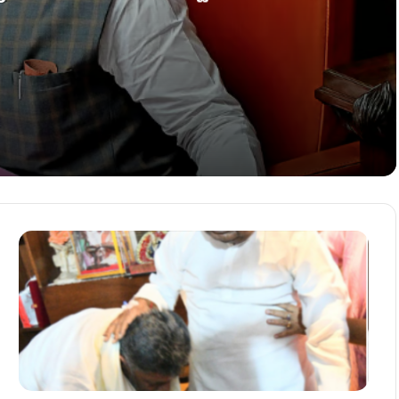
ಜೀನಾಮೆ!
– ಅಧಿವೇಶನದಲ್ಲಿ ಡಿಕೆಶಿಗೆ ಮುಜುಗರ!
ಎದುರು ಕಾರ್ಯಕರ್ತರ ಹೈಡ್ರಾಮಾ!