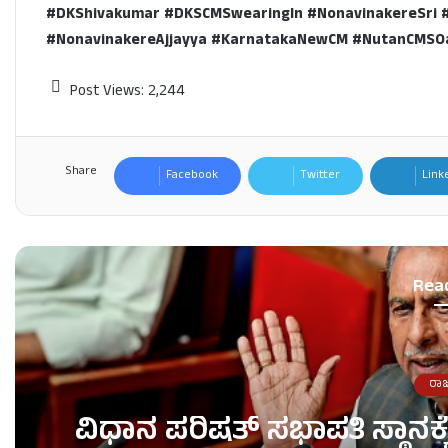
#DKShivakumar #DKSCMSwearingIn #NonavinakereSri 
#NonavinakereAjjayya #KarnatakaNewCM #NutanCMSOa
Post Views:
2,244
Share
Facebook
Twitter
Link
Rea
ರಾ
ವಿಧಾನ ಪರಿಷತ್ ಸಭಾಪತಿ ಸ್ಥಾನಕ