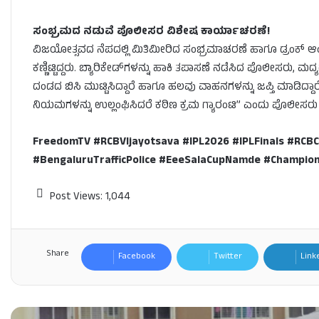
ಸಂಭ್ರಮದ ನಡುವೆ ಪೊಲೀಸರ ವಿಶೇಷ ಕಾರ್ಯಾಚರಣೆ!
ವಿಜಯೋತ್ಸವದ ನೆಪದಲ್ಲಿ ಮಿತಿಮೀರಿದ ಸಂಭ್ರಮಾಚರಣೆ ಹಾಗೂ ಡ್ರಂಕ್ ಆಂಡ
ಕಣ್ಣಿಟ್ಟಿದ್ದರು. ಬ್ಯಾರಿಕೇಡ್‌ಗಳನ್ನು ಹಾಕಿ ತಪಾಸಣೆ ನಡೆಸಿದ ಪೊಲೀಸರು, ಮದ
ದಂಡದ ಬಿಸಿ ಮುಟ್ಟಿಸಿದ್ದಾರೆ ಹಾಗೂ ಹಲವು ವಾಹನಗಳನ್ನು ಜಪ್ತಿ ಮಾಡಿದ್ದಾ
ನಿಯಮಗಳನ್ನು ಉಲ್ಲಂಘಿಸಿದರೆ ಕಠಿಣ ಕ್ರಮ ಗ್ಯಾರಂಟಿ” ಎಂದು ಪೊಲೀಸರು ಮತ್ತ
FreedomTV #RCBVIjayotsava #IPL2026 #IPLFinals #RC
#BengaluruTrafficPolice #EeeSalaCupNamde #Champion
Post Views:
1,044
Share
Facebook
Twitter
Link