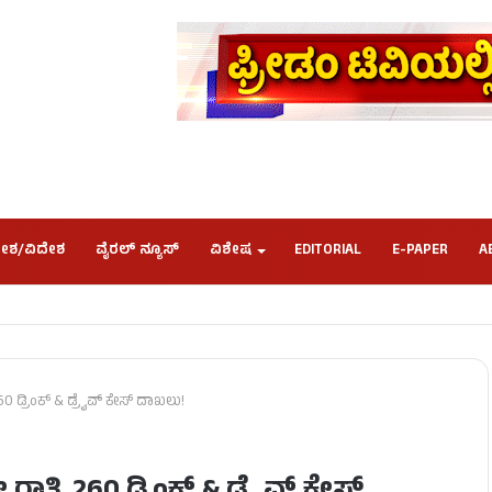
ೇಶ/ವಿದೇಶ
ವೈರಲ್ ನ್ಯೂಸ್
ವಿಶೇಷ
EDITORIAL
E-PAPER
A
 ಡ್ರಿಂಕ್ & ಡ್ರೈವ್ ಕೇಸ್ ದಾಖಲು!