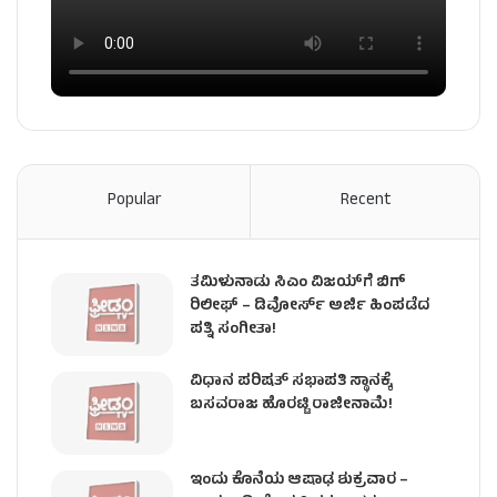
Popular
Recent
ತಮಿಳುನಾಡು ಸಿಎಂ ವಿಜಯ್‌ಗೆ ಬಿಗ್
ರಿಲೀಫ್ – ಡಿವೋರ್ಸ್ ಅರ್ಜಿ ಹಿಂಪಡೆದ
ಪತ್ನಿ ಸಂಗೀತಾ!
ವಿಧಾನ ಪರಿಷತ್ ಸಭಾಪತಿ ಸ್ಥಾನಕ್ಕೆ
ಬಸವರಾಜ ಹೊರಟ್ಟಿ ರಾಜೀನಾಮೆ!
ಇಂದು ಕೊನೆಯ ಆಷಾಢ ಶುಕ್ರವಾರ –