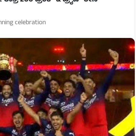
್ರಿ 260 ಡ್ರಿಂಕ್ & ಡ್ರೈವ್ ಕೇಸ್
nning celebration