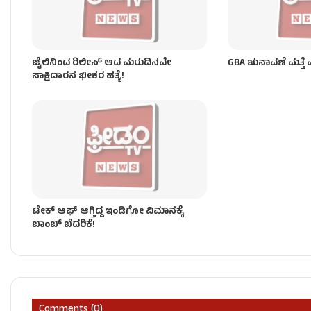
ಜೈಲಿನಿಂದ ರಿಲೀಸ್ ಆದ ಮರುದಿನವೇ
GBA ಚುನಾವಣೆ ಮತ್ತೆ
ಸಾಕ್ಷಿದಾರನ ಭೀಕರ ಹತ್ಯೆ!
ಟೇಕ್‌ ಆಫ್‌ ಆಗ್ತಿದ್ದ ಇಂಡಿಗೋ ವಿಮಾನಕ್ಕೆ
ಬಾಂಬ್ ಬೆದರಿಕೆ!
Comments (0)