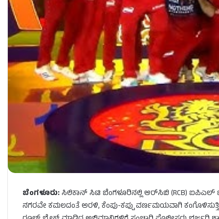
ಬೆಂಗಳೂರು:
ಸಿಲಿಕಾನ್ ಸಿಟಿ ಬೆಂಗಳೂರಿನಲ್ಲಿ ಆರ್‌ಸಿಬಿ (RCB) ಐಪಿಎಲ
ನಗರವೇ ಕಮಲದಂತೆ ಅರಳಿ, ಕೆಂಪು-ಕಪ್ಪು ವರ್ಣಮಯವಾಗಿ ಕಂಗೊಳಿಸುತ್ತ