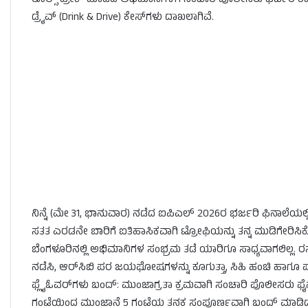
ರೂಲ್ಸ್ ಬ್ರೇಕ್ ಮಾಡಿದ ಅಭಿಮಾನಿಗಳಿಗೆ ಸಂಚಾರಿ ಪೊಲೀಸರು ಭರ್ಜರಿ ಶಾಕ್ 
ಡ್ರೈವ್ (Drink & Drive) ಕೇಸ್‌ಗಳು ದಾಖಲಾಗಿವೆ.
ನಿನ್ನೆ (ಮೇ 31, ಭಾನುವಾರ) ನಡೆದ ಐಪಿಎಲ್ 2026ರ ಭರ್ಜರಿ ಫಿನಾಲೆಯ
ಸತತ ಎರಡನೇ ಬಾರಿಗೆ ಐತಿಹಾಸಿಕವಾಗಿ ಟ್ರೋಫಿಯನ್ನು ತನ್ನ ಮುಡಿಗೇರಿಸಿಕೊಂಡಿ
ಬೆಂಗಳೂರಿನಲ್ಲಿ ಅಭಿಮಾನಿಗಳ ಸಂಭ್ರಮ ತಡೆ ಯಾರಿಗೂ ಸಾಧ್ಯವಾಗಲಿಲ್ಲ. ರಸ
ನಡೆಸಿ, ಆರ್‌ಸಿಬಿ ಪರ ಜಯಘೋಷಗಳನ್ನು ಕೂಗುತ್ತಾ, ಸಿಹಿ ಹಂಚಿ ಹಾಗೂ ಪಟಾ
ಫ್ಲೈಓವರ್‌ಗಳು ಬಂದ್: ಮುಂಜಾಗ್ರತಾ ಕ್ರಮವಾಗಿ ಸಂಚಾರಿ ಪೊಲೀಸರು ಫೈನಲ್ 
ಗಂಟೆಯಿಂದ ಮುಂಜಾನೆ 5 ಗಂಟೆಯ ತನಕ ಸಂಪೂರ್ಣವಾಗಿ ಬಂದ್ ಮಾಡಿದ್ದ