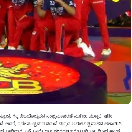
್ ಟ್ರೋಫಿ ಗೆದ್ದ ವಿಜಯೋತ್ಸವದ ಸಂಭ್ರಮಾಚರಣೆ ಮುಗಿಲು ಮುಟ್ಟಿದೆ. ಇಡೀ
ಿದೆ. ಆದರೆ, ಇದೇ ಸಂಭ್ರಮದ ನಡುವೆ ಮದ್ಯದ ಅಮಲಿನಲ್ಲಿ ವಾಹನ ಚಲಾಯಿಸಿ