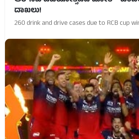
ಆರ್‌ಸಿಬಿ ವಿಜಯೋತ್ಸವದ ಜೋಶ್- ಒಂದೇ ರಾತ
ದಾಖಲು!
260 drink and drive cases due to RCB cup wi