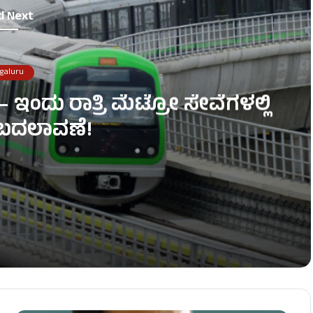
d Next
galuru
ಇಂದು ರಾತ್ರಿ ಮೆಟ್ರೋ ಸೇವೆಗಳಲ್ಲಿ
ಕ ಬದಲಾವಣೆ!
ವೆಗಳಲ್ಲಿ ತಾತ್ಕಾಲಿಕ ಬದಲಾವಣೆ!
 ಬಾಲ್ ನುಂಗಿ ಬಾಲಕ ದಾರುಣ ಸಾವು