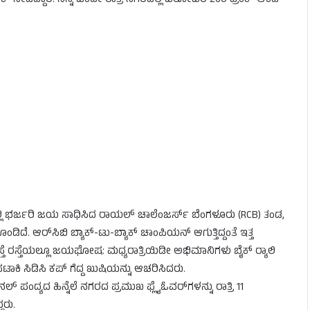
ನೀಡಿದ್ದಾರೆ. ನಿನ್ನೆ ಒಂದೇ ರಾತ್ರಿ ನಗರದಲ್ಲಿ ಬರೋಬರಿ 260 ಡ್ರಿಂಕ್ ಆಂಡ್
ಲ್ಲಿ ಭರ್ಜರಿ ಜಯ ಸಾಧಿಸಿದ ರಾಯಲ್ ಚಾಲೆಂಜರ್ಸ್ ಬೆಂಗಳೂರು (RCB) ತಂಡ,
ದೆ. ಆರ್‌ಸಿಬಿ ಬ್ಯಾಕ್-ಟು-ಬ್ಯಾಕ್ ಚಾಂಪಿಯನ್ ಆಗುತ್ತಿದ್ದಂತೆ ಇತ್ತ
್ತೆ ರಸ್ತೆಯಲ್ಲೂ ಜಯಘೋಷ: ಮಧ್ಯರಾತ್ರಿಯಿಡೀ ಅಭಿಮಾನಿಗಳು ಬೈಕ್ ರ‍್ಯಾಲಿ
ಕಿ ಸಿಡಿಸಿ ಕಪ್ ಗೆದ್ದ ಖುಷಿಯನ್ನು ಆಚರಿಸಿದರು.
ಪಂದ್ಯದ ಹಿನ್ನೆಲೆ ನಗರದ ಪ್ರಮುಖ ಫ್ಲೈಓವರ್‌ಗಳನ್ನು ರಾತ್ರಿ 11
ರು.