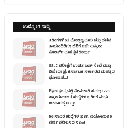
ಉದ್ಯೋಗ ಸುದ್ದಿ
3 ತಿಂಗಳಿಗಿಂತ ಮೇಲ್ಪಟ್ಟ ಮಗು ದತ್ತು ಪಡೆದ
ತಾಯಂದಿರಿಗೂ ಹೆರಿಗೆ ರಜೆ: ಸುಪ್ರೀಂ
ಕೋರ್ಟ್ ಮಹತ್ವದ ತೀರ್ಪು
SSLC ಪರೀಕ್ಷೆಗೆ ಉಚಿತ ಬಸ್ ಸೇವೆ ಮತ್ತು
ನಿಷೇಧಾಜ್ಞೆ: ಕರ್ನಾಟಕ ಸರ್ಕಾರದ ಮಹತ್ವದ
ಘೋಷಣೆ…!
ಶಿಕ್ಷಣ ಕ್ಷೇತ್ರದಲ್ಲಿ ನೇಮಕಾತಿ ಪರ್ವ; 1225
ಪ್ರಾಂಶುಪಾಲರ ಹುದ್ದೆಗಳ ಭರ್ತಿಗೆ ಮಧು
ಬಂಗಾರಪ್ಪ ಅಸ್ತು!
56 ಸಾವಿರ ಹುದ್ದೆಗಳ ಭರ್ತಿ; ವಯೋಮಿತಿ 5
ವರ್ಷ ಸಡಿಲಿಸಿದ ಸಿಎಂ!