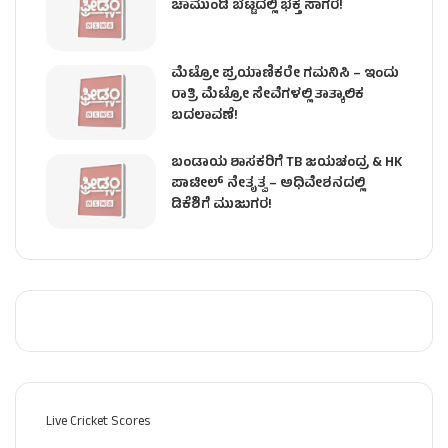
ಚಾಮುಂಡಿ ಬೆಟ್ಟದಲ್ಲಿ ಭಕ್ತ ಸಾಗರ!
ಮೆಟ್ರೋ ಪ್ರಯಾಣಿಕರೇ ಗಮನಿಸಿ – ಇಂದು
ರಾತ್ರಿ ಮೆಟ್ರೋ ಸೇವೆಗಳಲ್ಲಿ ತಾತ್ಕಾಲಿಕ
ಬದಲಾವಣೆ!
ಬಂಡಾಯ ಶಾಸಕರಿಗೆ TB ಜಯಚಂದ್ರ & HK
ಪಾಟೀಲ್ ನೇತೃತ್ವ – ಅಧಿವೇಶನದಲ್ಲಿ
ಡಿಕೆಶಿಗೆ ಮುಜುಗರ!
Live Cricket Scores