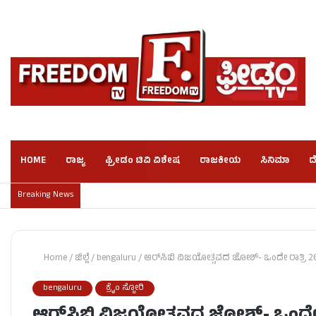
HOME
ರಾಜ್ಯ
ಫ್ರೀಡಂ ಟಿವಿ ವಿಶೇಷ
ರಾಜಕೀಯ
ಸಿನಿಮಾ
ದ
Breaking News
Home
/
ಜಿಲ್ಲೆ
/
bengaluru
/
ಆರ್‌ಸಿಬಿ ವಿಜಯೋತ್ಸವದ ಜೋಶ್- ಒಂದೇ ರಾತ್ರಿ 260
bengaluru
ಕ್ರೈಂ ಸ್ಟೋರಿ