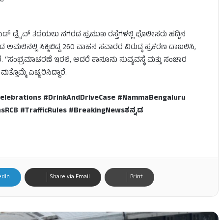
್ ಡ್ರೈವ್ ತಡೆಯಲು ನಗರದ ಪ್ರಮುಖ ರಸ್ತೆಗಳಲ್ಲಿ ಪೊಲೀಸರು ಹದ್ದಿನ
್ಯದ ಅಮಲಿನಲ್ಲಿ ಸಿಕ್ಕಿಬಿದ್ದ 260 ವಾಹನ ಸವಾರರ ವಿರುದ್ಧ ಪ್ರಕರಣ ದಾಖಲಿಸಿ,
ರೆ. “ಸಂಭ್ರಮಾಚರಣೆ ಇರಲಿ, ಆದರೆ ಕಾನೂನು ಸುವ್ಯವಸ್ಥೆ ಮತ್ತು ಸಂಚಾರ
ೊಮ್ಮೆ ಎಚ್ಚರಿಸಿದ್ದಾರೆ.
BCelebrations #DrinkAndDriveCase #NammaBengaluru
sRCB #TrafficRules #BreakingNewsಕನ್ನಡ
edIn
Share via Email
Print