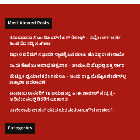
Most Viewed Posts
ತಮಿಳುನಾಡು ಸಿಎಂ ವಿಜಯ್‌ಗೆ ಬಿಗ್ ರಿಲೀಫ್ – ಡಿವೋರ್ಸ್ ಅರ್ಜಿ
ಹಿಂಪಡೆದ ಪತ್ನಿ ಸಂಗೀತಾ!
ವಿಧಾನ ಪರಿಷತ್ ಸಭಾಪತಿ ಸ್ಥಾನಕ್ಕೆ ಬಸವರಾಜ ಹೊರಟ್ಟಿ ರಾಜೀನಾಮೆ!
ಇಂದು ಕೊನೆಯ ಆಷಾಢ ಶುಕ್ರವಾರ – ಚಾಮುಂಡಿ ಬೆಟ್ಟದಲ್ಲಿ ಭಕ್ತ ಸಾಗರ!
ಮೆಟ್ರೋ ಪ್ರಯಾಣಿಕರೇ ಗಮನಿಸಿ – ಇಂದು ರಾತ್ರಿ ಮೆಟ್ರೋ ಸೇವೆಗಳಲ್ಲಿ
ತಾತ್ಕಾಲಿಕ ಬದಲಾವಣೆ!
ಬಂಡಾಯ ಶಾಸಕರಿಗೆ TB ಜಯಚಂದ್ರ & HK ಪಾಟೀಲ್ ನೇತೃತ್ವ –
ಅಧಿವೇಶನದಲ್ಲಿ ಡಿಕೆಶಿಗೆ ಮುಜುಗರ!
ರಾಜೀನಾಮೆ ವಾಪಸ್ ಪಡೆದ ಯಶವಂತರಾಯಗೌಡ ಪಾಟೀಲ್‌!
Categories