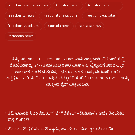
freedomtvkannadanews
freedomtvlive
freedomtvlive.com
freedomtvnews
freedomtvnews.com
freedomtvupdate
freedomtvupdates
kannada news
kannadanews
karnataka news
ನಮ್ಮ ಬಗ್ಗೆ (About Us) Freedom TV Live ಒಂದು ವಿಶ್ವಾಸಾರ್ಹ ಡಿಜಿಟಲ್ ಸುದ್ದಿ
ವೇದಿಕೆಯಾಗಿದ್ದು, 24x7 ತಾಜಾ ಮತ್ತು ನಿಖರ ಸುದ್ದಿಗಳನ್ನು ಪ್ರೇಕ್ಷಕರಿಗೆ ತಲುಪಿಸುತ್ತದೆ.
ಕರ್ನಾಟಕ, ಭಾರತ ಮತ್ತು ವಿಶ್ವದ ಪ್ರಮುಖ ಘಟನೆಗಳನ್ನು ವೇಗವಾಗಿ ಹಾಗೂ
ನಿಷ್ಪಕ್ಷಪಾತವಾಗಿ ವರದಿ ಮಾಡುವುದು ನಮ್ಮ ಗುರಿಯಾಗಿದೆ. Freedom TV Live — ನಿಮ್ಮ
ವಿಶ್ವಾಸದ ಲೈವ್ ಸುದ್ದಿ ವಾಹಿನಿ.
ತಮಿಳುನಾಡು ಸಿಎಂ ವಿಜಯ್‌ಗೆ ಬಿಗ್ ರಿಲೀಫ್ – ಡಿವೋರ್ಸ್ ಅರ್ಜಿ ಹಿಂಪಡೆದ
ಪತ್ನಿ ಸಂಗೀತಾ!
ವಿಧಾನ ಪರಿಷತ್ ಸಭಾಪತಿ ಸ್ಥಾನಕ್ಕೆ ಬಸವರಾಜ ಹೊರಟ್ಟಿ ರಾಜೀನಾಮೆ!