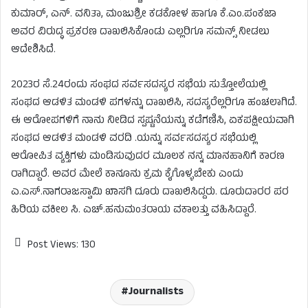
ಕುಮಾರ್, ಎನ್. ವನಿತಾ, ಮಂಜುಶ್ರೀ ಕಡಕೋಳ ಹಾಗೂ ಕೆ.ಎಂ.ಪಂಕಜಾ
ಅವರ ವಿರುದ್ಧ ಪ್ರಕರಣ ದಾಖಲಿಸಿಕೊಂಡು ಎಲ್ಲರಿಗೂ ಸಮನ್ಸ್ ನೀಡಲು
ಆದೇಶಿಸಿದೆ.
2023ರ ಸೆ.24ರಂದು ಸಂಘದ ಸರ್ವಸದಸ್ಯರ ಸಭೆಯ ಸುತ್ತೋಲೆಯಲ್ಲಿ
ಸಂಘದ ಆಡಳಿತ ಮಂಡಳಿ ಪಗಳನ್ನು ದಾಖಲಿಸಿ, ಸದಸ್ಯರೆಲ್ಲರಿಗೂ ಹಂಚಲಾಗಿದೆ.
ಈ ಆರೋಪಗಳಿಗೆ ನಾನು ನೀಡಿದ ಸ್ಪಷ್ಟನೆಯನ್ನು ಕಡೆಗಣಿಸಿ, ಏಕಪಕ್ಷೀಯವಾಗಿ
ಸಂಘದ ಆಡಳಿತ ಮಂಡಳಿ ವರದಿ .ಯನ್ನು ಸರ್ವಸದಸ್ಯರ ಸಭೆಯಲ್ಲಿ
ಆರೋಪಿತ ವ್ಯಕ್ತಿಗಳು ಮಂಡಿಸುವುದರ ಮೂಲಕ ನನ್ನ ಮಾನಹಾನಿಗೆ ಕಾರಣ
ರಾಗಿದ್ದಾರೆ. ಅವರ ಮೇಲೆ ಕಾನೂನು ಕ್ರಮ ಕೈಗೊಳ್ಳಬೇಕು ಎಂದು
ಎ.ಎಸ್.ನಾಗರಾಜಸ್ವಾಮಿ ಖಾಸಗಿ ದೂರು ದಾಖಲಿಸಿದ್ದರು. ದೂರುದಾರರ ಪರ
ಹಿರಿಯ ವಕೀಲ ಸಿ. ಎಚ್.ಹನುಮಂತರಾಯ ವಕಾಲತ್ತು ವಹಿಸಿದ್ದಾರೆ.
Post Views:
130
Journalists