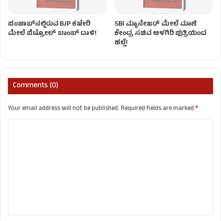
ಪಂಜಾಬ್‌ನಲ್ಲಿರುವ BJP ಕಚೇರಿ
SBI ಮ್ಯಾನೇಜರ್‌ ಮೇಲೆ ಮಾಜಿ
ಮೇಲೆ ಪೆಟ್ರೋಲ್ ಬಾಂಬ್ ದಾಳಿ!
ಕೇಂದ್ರ ಸಚಿವ ಅಳಗಿರಿ ಪುತ್ರಿಯಿಂದ
ಹಲ್ಲೆ!
Comments (0)
Your email address will not be published.
Required fields are marked
*
C
o
m
m
e
n
t