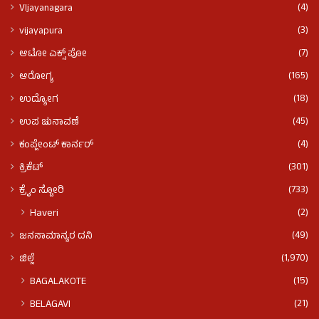
(4)
VIjayanagara
(3)
vijayapura
(7)
ಆಟೋ ಎಕ್ಸ್ ಪೋ
(165)
ಆರೋಗ್ಯ
(18)
ಉದ್ಯೋಗ
(45)
ಉಪ ಚುನಾವಣೆ
(4)
ಕಂಪ್ಲೇಂಟ್ ಕಾರ್ನರ್
(301)
ಕ್ರಿಕೆಟ್
(733)
ಕ್ರೈಂ ಸ್ಟೋರಿ
(2)
Haveri
(49)
ಜನಸಾಮಾನ್ಯರ ದನಿ
(1,970)
ಜಿಲ್ಲೆ
(15)
BAGALAKOTE
(21)
BELAGAVI