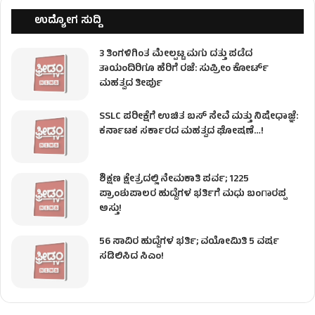
ಉದ್ಯೋಗ ಸುದ್ದಿ
3 ತಿಂಗಳಿಗಿಂತ ಮೇಲ್ಪಟ್ಟ ಮಗು ದತ್ತು ಪಡೆದ
ತಾಯಂದಿರಿಗೂ ಹೆರಿಗೆ ರಜೆ: ಸುಪ್ರೀಂ ಕೋರ್ಟ್
ಮಹತ್ವದ ತೀರ್ಪು
SSLC ಪರೀಕ್ಷೆಗೆ ಉಚಿತ ಬಸ್ ಸೇವೆ ಮತ್ತು ನಿಷೇಧಾಜ್ಞೆ:
ಕರ್ನಾಟಕ ಸರ್ಕಾರದ ಮಹತ್ವದ ಘೋಷಣೆ…!
ಶಿಕ್ಷಣ ಕ್ಷೇತ್ರದಲ್ಲಿ ನೇಮಕಾತಿ ಪರ್ವ; 1225
ಪ್ರಾಂಶುಪಾಲರ ಹುದ್ದೆಗಳ ಭರ್ತಿಗೆ ಮಧು ಬಂಗಾರಪ್ಪ
ಅಸ್ತು!
56 ಸಾವಿರ ಹುದ್ದೆಗಳ ಭರ್ತಿ; ವಯೋಮಿತಿ 5 ವರ್ಷ
ಸಡಿಲಿಸಿದ ಸಿಎಂ!