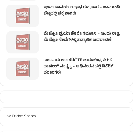
ಇಂದು ಕೊನೆಯ ಆಷಾಢ ಶುಕ್ರವಾರ – ಚಾಮುಂಡಿ
ಬೆಟ್ಟದಲ್ಲಿ ಭಕ್ತ ಸಾಗರ!
ಮೆಟ್ರೋ ಪ್ರಯಾಣಿಕರೇ ಗಮನಿಸಿ – ಇಂದು ರಾತ್ರಿ
ಮೆಟ್ರೋ ಸೇವೆಗಳಲ್ಲಿ ತಾತ್ಕಾಲಿಕ ಬದಲಾವಣೆ!
ಬಂಡಾಯ ಶಾಸಕರಿಗೆ TB ಜಯಚಂದ್ರ & HK
ಪಾಟೀಲ್ ನೇತೃತ್ವ – ಅಧಿವೇಶನದಲ್ಲಿ ಡಿಕೆಶಿಗೆ
ಮುಜುಗರ!
Live Cricket Scores