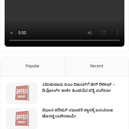
Popular
Recent
ತಮಿಳುನಾಡು ಸಿಎಂ ವಿಜಯ್‌ಗೆ ಬಿಗ್ ರಿಲೀಫ್ –
ಡಿವೋರ್ಸ್ ಅರ್ಜಿ ಹಿಂಪಡೆದ ಪತ್ನಿ ಸಂಗೀತಾ!
ವಿಧಾನ ಪರಿಷತ್ ಸಭಾಪತಿ ಸ್ಥಾನಕ್ಕೆ ಬಸವರಾಜ
ಹೊರಟ್ಟಿ ರಾಜೀನಾಮೆ!