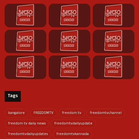
Tags
bangalore
FREEDOMTV
freedom tv
freedomtvchannel
freedom tv daily news
freedomtvdailyupdate
freedomtvdailyupdates
freedomtvkannada