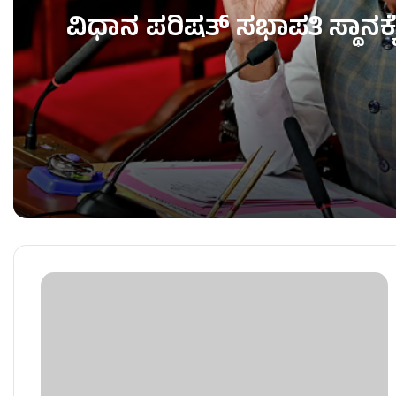
ವಿಧಾನ ಪರಿಷತ್ ಸಭಾಪತಿ ಸ್ಥಾನಕ
ವಿಧಾನ ಪರಿಷತ್ ಸಭಾಪತಿ ಸ್ಥಾನಕ್ಕೆ ಬಸವರಾಜ ಹೊರಟ್ಟಿ ರಾ
ಬಂಡಾಯ ಶಾಸಕರಿಗೆ TB ಜಯಚಂದ್ರ & HK ಪಾಟೀಲ್ ನೇತೃತ್ವ 
ʻಕೈʼ​ ಪಾಳಯದಲ್ಲಿ ಬಂಡಾಯದ ರೋಷಾಗ್ನಿ – KPCC ಕಚೇರಿ 