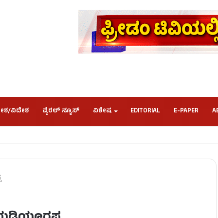
ೇಶ/ವಿದೇಶ
ವೈರಲ್ ನ್ಯೂಸ್
ವಿಶೇಷ
EDITORIAL
E-PAPER
A
ಪ