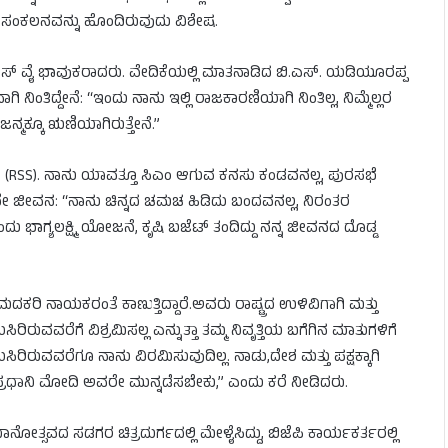
ದ ಸಂಕಲನವನ್ನು ಹೊಂದಿರುವುದು ವಿಶೇಷ.
ಎಸ್ ವೈ ಭಾವುಕರಾದರು. ವೇದಿಕೆಯಲ್ಲಿ ಮಾತನಾಡಿದ ಬಿ.ಎಸ್. ಯಡಿಯೂರಪ್ಪ
ಂತಿದ್ದೇನೆ: “ಇಂದು ನಾನು ಇಲ್ಲಿ ರಾಜಕಾರಣಿಯಾಗಿ ನಿಂತಿಲ್ಲ, ನಿಮ್ಮೆಲ್ಲರ
ಜನ್ಮಕ್ಕೂ ಋಣಿಯಾಗಿರುತ್ತೇನೆ.”
ಂಘ (RSS). ನಾನು ಯಾವತ್ತೂ ಸಿಎಂ ಆಗುವ ಕನಸು ಕಂಡವನಲ್ಲ, ಪುರಸಭೆ
ಾಟವೇ ಜೀವನ: “ನಾನು ಚಿನ್ನದ ಚಮಚ ಹಿಡಿದು ಬಂದವನಲ್ಲ, ನಿರಂತರ
ಾಗ್ಯಲಕ್ಷ್ಮಿ ಯೋಜನೆ, ಕೃಷಿ ಬಜೆಟ್ ತಂದಿದ್ದು ನನ್ನ ಜೀವನದ ದೊಡ್ಡ
ರಿ ನಾಯಕರಂತೆ ಕಾಣುತ್ತಿದ್ದಾರೆ.ಅವರು ರಾಷ್ಟ್ರದ ಉಳಿವಿಗಾಗಿ ಮತ್ತು
ಉಸಿರಿರುವವರೆಗೆ ವಿಶ್ರಮಿಸಲ್ಲ ಎನ್ನುತ್ತಾ ತಮ್ಮ ನಿವೃತ್ತಿಯ ಬಗೆಗಿನ ಮಾತುಗಳಿಗೆ
 ಉಸಿರಿರುವವರೆಗೂ ನಾನು ವಿರಮಿಸುವುದಿಲ್ಲ. ನಾಡು,ದೇಶ ಮತ್ತು ಪಕ್ಷಕ್ಕಾಗಿ
 ಪ್ರಧಾನಿ ಮೋದಿ ಅವರೇ ಮುನ್ನಡೆಸಬೇಕು,” ಎಂದು ಕರೆ ನೀಡಿದರು.
್ಸವದ ಸಡಗರ ಚಿತ್ರದುರ್ಗದಲ್ಲಿ ಮೇಳೈಸಿದ್ದು, ಬಿಜೆಪಿ ಕಾರ್ಯಕರ್ತರಲ್ಲಿ