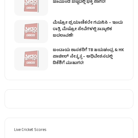
ಚಾಮುಂಡಿ ಬೆಟ್ಟದಲ್ಲಿ ಭಕ್ತ ಸಾಗರ!
ಮೆಟ್ರೋ ಪ್ರಯಾಣಿಕರೇ ಗಮನಿಸಿ – ಇಂದು
ರಾತ್ರಿ ಮೆಟ್ರೋ ಸೇವೆಗಳಲ್ಲಿ ತಾತ್ಕಾಲಿಕ
ಬದಲಾವಣೆ!
ಬಂಡಾಯ ಶಾಸಕರಿಗೆ TB ಜಯಚಂದ್ರ & HK
ಪಾಟೀಲ್ ನೇತೃತ್ವ – ಅಧಿವೇಶನದಲ್ಲಿ
ಡಿಕೆಶಿಗೆ ಮುಜುಗರ!
Live Cricket Scores