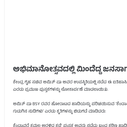
ಅಭಿಮಾನೋತ್ಸವದಲ್ಲಿ ಮಿಂದೆದ್ದ ಜನಸಾ
ಕೇಂದ್ರ ಗೃಹ ಸಚಿವ ಅಮಿತ್ ಷಾ ಅವರ ಉಪಸ್ಥಿತಿಯಲ್ಲಿ ನಡೆದ ಈ ಐತಿ
ಎರಡು ಪ್ರಮುಖ ಪುಸ್ತಕಗಳನ್ನು ಲೋಕಾರ್ಪಣೆ ಮಾಡಲಾಯಿತು.
ಅಮಿತ್ ಷಾ BSY ರವರ ಹೋರಾಟದ ಹಾದಿಯನ್ನು ಪರಿಚಯಿಸುವ ‘ಕೆಂಡಾ
ಗುಡುಗಿನ ನುಡಿಗಳು’ ಎರಡು ಕೃತಿಗಳನ್ನು ಬಿಡುಗಡೆ ಮಾಡಿದರು:
ಕೆಂಡಾವರೆ ಕಮಲ ಅರಳಿದ ಕಥೆ’ ಪುಸ್ತಕ ಅವರು ನಡೆದು ಬಂದ ಕಠಿಣ ಹಾದ