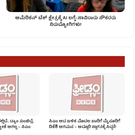
ಅಮೆರಿಕನ್ ಟೆಕ್ ಕ್ಷೇತ್ರಕ್ಕೆ AI ಲಗ್ಗೆ-ಸಾವಿರಾರು ನೌಕರರು
ಡಿ.ಕೆ.ಶಿವಕುಮಾರ್ ಖಡಕ್ ವಾರ್ನಿಂಗ್!
ನಿರುದ್ಯೋಗಿಗಳು!
ಯಾವ ಖಾತೆ? ಇಲ್ಲಿದೆ ಸಂಭಾವ್ಯ ಪಟ್ಟಿ!
ಂಡಾಯ!
ದೆ.. ಡ್ಯಾಂ ತುಂಬಿದ್ರೆ
ಸಿಎಂ ಆದ ಬಳಿಕ ಮೊದಲ ಬಾರಿಗೆ ಮೈಸೂರಿಗೆ
ಳೋಕೆ ಆಗಲ್ಲ – ಸಿಎಂ
ಡಿಕೆಶಿ ಆಗಮನ – ಅದ್ದೂರಿ ಸ್ವಾಗತಕ್ಕೆ ಸಿದ್ಧತೆ!