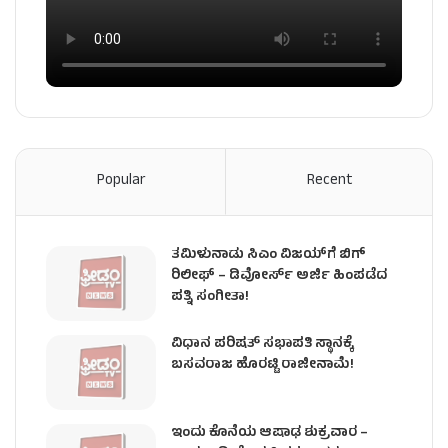
Popular
Recent
ತಮಿಳುನಾಡು ಸಿಎಂ ವಿಜಯ್‌ಗೆ ಬಿಗ್
ರಿಲೀಫ್ – ಡಿವೋರ್ಸ್ ಅರ್ಜಿ ಹಿಂಪಡೆದ
ಪತ್ನಿ ಸಂಗೀತಾ!
ವಿಧಾನ ಪರಿಷತ್ ಸಭಾಪತಿ ಸ್ಥಾನಕ್ಕೆ
ಬಸವರಾಜ ಹೊರಟ್ಟಿ ರಾಜೀನಾಮೆ!
ಇಂದು ಕೊನೆಯ ಆಷಾಢ ಶುಕ್ರವಾರ –