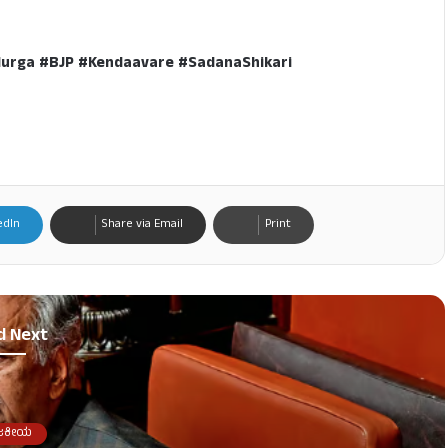
urga #BJP #Kendaavare #SadanaShikari
edIn
Share via Email
Print
d Next
ಜಕೀಯ