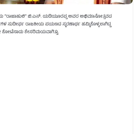
ಇಂದು “ರಾಜಾಹುಲಿ” ಬಿ.ಎಸ್. ಯಡಿಯೂರಪ್ಪ ಅವರ ಅಭಿಮಾನೋತ್ಸವದ
ಗಳ ಸುದೀರ್ಘ ರಾಜಕೀಯ ಪಯಣದ ಸ್ಮರಣಾರ್ಥ ಹಮ್ಮಿಕೊಳ್ಳಲಾಗಿದ್ದ
ೀ ಕೋಟೆನಾಡು ಕೇಸರಿಮಯವಾಗಿತ್ತು.