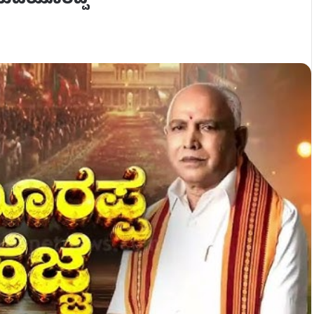
 ಯಡಿಯೂರಪ್ಪ