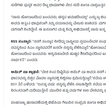
ನುಡಿಗಳು ಪುಸ್ತಕ ಅವರ ದಿಟ್ಟ ಭಾಷಣಗಳು ನೇರ ನುಡಿ ಹಾಗೂ ವಾಕ್ಪಟುತ್ವ
“ನಾನು ಹೋರಾಟದಿಂದ ಬಂದವನು, ಚಿನ್ನದ ಚಮಚದಿಂದಲ್ಲ” ಎನ್ನುತ್ತಾ ಬಿ
ಅವರು ಅತ್ಯಂತ ಭಾವುಕರಾಗಿ ತಮ್ಮ ಪಯಣವನ್ನು ಮೆಲುಕು ಹಾಕಿದರು. ಮಗನಾಗಿ ನಿ
ಮಗನಾಗಿ ನಿಂತಿದ್ದೇನೆ. ಈ ಜನಸಾಗರ ಮತ್ತು ನಿಮ್ಮ ಅಭಿಮಾನಕ್ಕೆ ನಾನು ಜನ್ಮ 
RSS ಸಂಸ್ಕಾರ:
“ನನಗೆ ಸಂಸ್ಕಾರ ನೀಡಿದ್ದು ರಾಷ್ಟ್ರೀಯ ಸ್ವಯಂಸೇವಕ ಸ
ಸದಸ್ಯನಿಂದ ಸಿಎಂ ಸ್ಥಾನದವರೆಗೆ ಜನರೇ ನನ್ನನ್ನು ಬೆಳೆಸಿದ್ದಾರೆ.”ಹೋರ
ಹೋರಾಟದಿಂದ ಬಂದವನು. ಅಕ್ಕಮಹಾದೇವಿ ಹುಟ್ಟಿದ ಶಿಕಾರಿಪುರದಿಂದ ಬಂದು ಭ
ಸಾರ್ಥಕತೆ.” ಎಂದರು.
ಅಮಿತ್ ಷಾ ಶ್ಲಾಘನೆ:
“ದೇಶ ಕಂಡ ದಿಟ್ಟೆದೆಯ ಅಮಿತ್ ಷಾ ಅವರು ನನಗೆ ಮದಕ
ಭಾರತವನ್ನು ವಿಶ್ವದ ಮೊದಲ ಸ್ಥಾನದಲ್ಲಿ ನಿಲ್ಲಿಸಲು ಶ್ರಮಿಸುತ್ತಿದ್ದಾರೆ.”ಕಡೆಯ 
BSY ತೆರೆ ಎಳೆದರು. “ಐವತ್ತು ವರ್ಷ ನನ್ನನ್ನು ಬೆಳೆಸಿ ಸಲುಹಿದ್ದೀರಿ. ಕಡೆಯ
ನಿರಂತರವಾಗಿ ದುಡಿಯುತ್ತೇನೆ. ಮುಂದಿನ ಹತ್ತು ವರ್ಷಗಳ ಕಾಲ ದೇಶವನ್ನು
ಪಂಚರಾಜ್ಯ ಚುನಾವಣೆಯಲ್ಲಿ ಬಿಜೆಪಿಯ ಗೆಲುವಿನ ಸಂಭ್ರಮ ಹಾಗೂ ಅಭಿಮಾನೋತ