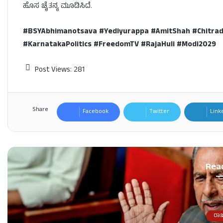
ಹೊಸ ಚೈತನ್ಯ ಮೂಡಿಸಿದೆ.
#BSYAbhimanotsava #Yediyurappa #AmitShah #Chitrad
#KarnatakaPolitics #FreedomTV #RajaHuli #Modi2029
Post Views:
281
Share
Facebook
Twitter
Link
Rea
ರಾ