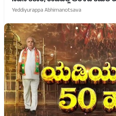
ಸದನ ಶಿಕಾರಿ, ಕೆಂಡದಲ್ಲಿ ಅರಳಿದ ಕಮಲ
Yeddiyurappa Abhimanotsava