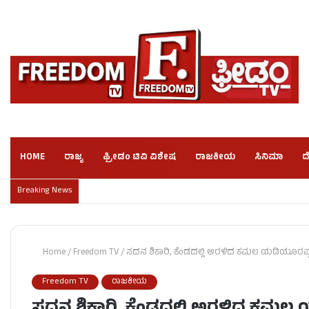
HOME
ರಾಜ್ಯ
ಫ್ರೀಡಂ ಟಿವಿ ವಿಶೇಷ
ರಾಜಕೀಯ
ಸಿನಿಮಾ
ದ
Breaking News
Home
/
Freedom TV
/
ಸದನ ಶಿಕಾರಿ, ಕೆಂಡದಲ್ಲಿ ಅರಳಿದ ಕಮಲ ಯಡಿಯೂರಪ್
Freedom TV
ರಾಜಕೀಯ