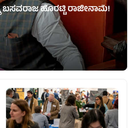
್ಕೆ ಬಸವರಾಜ ಹೊರಟ್ಟಿ ರಾಜೀನಾಮೆ!
ಜೀನಾಮೆ!
– ಅಧಿವೇಶನದಲ್ಲಿ ಡಿಕೆಶಿಗೆ ಮುಜುಗರ!
ಎದುರು ಕಾರ್ಯಕರ್ತರ ಹೈಡ್ರಾಮಾ!