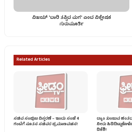
ವಿಜಯ್ 'ದಾರಿ ತಪ್ಪಿದ ಮಗ' ಎಂದ ವಿಶ್ಲೇಷಕ
ಶಾಸಕರು ರಾಜೀನಾಮೆ ಕೊಟ್ಟರೆ ತಕ್ಷಣವೇ ಅಂಗೀಕಾರ – ಸಿಎಂ 
ಗುರುಮೂರ್ತಿ
ʻಕೈʼ ಸರ್ಕಾರದ ನೂತನ ಸಚಿವರಿಗೆ ಒಲಿದ ಖಾತೆಗಳು – ಯಾರಿಗೆ 
Related Articles
ಸಂಪುಟ ವಿಸ್ತರಣೆ ಬೆನ್ನಲ್ಲೇ ʻಕೈʼ ಪಾಳಯದಲ್ಲಿ ಭುಗಿಲೆದ್ದ ಬ
ಸಚಿವ ಸಂಪುಟ ವಿಸ್ತರಣೆ – ಇಂದು ಸಂಜೆ 4
ಡ್ಯಾಂ ತುಂಬುವ ಹಂತದಲ್ಲಿ
ಗಂಟೆಗೆ ನೂತನ ಸಚಿವರ ಪ್ರಮಾಣವಚನ!
ನೀರು ಹಿಡಿದಿಟ್ಟುಕೊಳ್
ಡಿಕೆಶಿ!