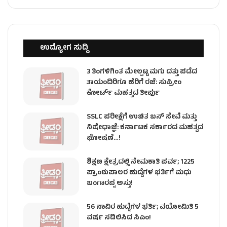
ಉದ್ಯೋಗ ಸುದ್ದಿ
3 ತಿಂಗಳಿಗಿಂತ ಮೇಲ್ಪಟ್ಟ ಮಗು ದತ್ತು ಪಡೆದ
ತಾಯಂದಿರಿಗೂ ಹೆರಿಗೆ ರಜೆ: ಸುಪ್ರೀಂ
ಕೋರ್ಟ್ ಮಹತ್ವದ ತೀರ್ಪು
SSLC ಪರೀಕ್ಷೆಗೆ ಉಚಿತ ಬಸ್ ಸೇವೆ ಮತ್ತು
ನಿಷೇಧಾಜ್ಞೆ: ಕರ್ನಾಟಕ ಸರ್ಕಾರದ ಮಹತ್ವದ
ಘೋಷಣೆ…!
ಶಿಕ್ಷಣ ಕ್ಷೇತ್ರದಲ್ಲಿ ನೇಮಕಾತಿ ಪರ್ವ; 1225
ಪ್ರಾಂಶುಪಾಲರ ಹುದ್ದೆಗಳ ಭರ್ತಿಗೆ ಮಧು
ಬಂಗಾರಪ್ಪ ಅಸ್ತು!
56 ಸಾವಿರ ಹುದ್ದೆಗಳ ಭರ್ತಿ; ವಯೋಮಿತಿ 5
ವರ್ಷ ಸಡಿಲಿಸಿದ ಸಿಎಂ!