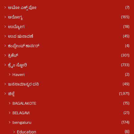
(7)
ಆಟೋ ಎಕ್ಸ್ ಪೋ
(165)
ಆರೋಗ್ಯ
(18)
ಉದ್ಯೋಗ
(45)
ಉಪ ಚುನಾವಣೆ
(4)
ಕಂಪ್ಲೇಂಟ್ ಕಾರ್ನರ್
(301)
ಕ್ರಿಕೆಟ್
(733)
ಕ್ರೈಂ ಸ್ಟೋರಿ
(2)
Haveri
(49)
ಜನಸಾಮಾನ್ಯರ ದನಿ
(1,971)
ಜಿಲ್ಲೆ
(15)
BAGALAKOTE
(21)
BELAGAVI
(174)
bengaluru
(6)
Education