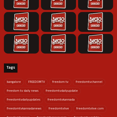
Tags
bangalore
FREEDOMTV
freedom tv
freedomtvchannel
freedom tv daily news
freedomtvdailyupdate
freedomtvdailyupdates
freedomtvkannada
freedomtvkannadanews
freedomtvlive
freedomtvlive.com