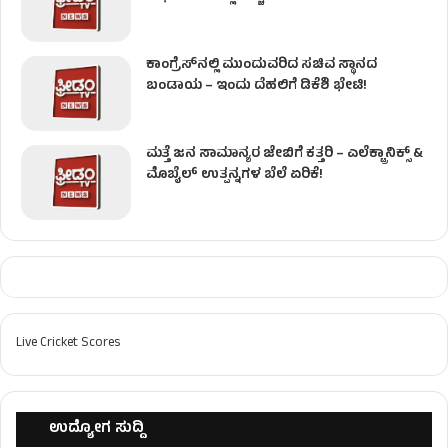
ಕಾಂಗ್ರೆಸ್​ನಲ್ಲಿ ಮುಂದುವರಿದ ಸಚಿವ ಸ್ಥಾನದ
ಬಂಡಾಯ – ಇಂದು ದೆಹಲಿಗೆ ಡಿಕೆಶಿ ಭೇಟಿ!
ಮತ್ತೆ ಜನ ಸಾಮಾನ್ಯರ ಜೇಬಿಗೆ ಕತ್ತರಿ – ಎಲೆಕ್ಟ್ರಾನಿಕ್ಸ್ &
ಮೊಬೈಲ್ ಉತ್ಪನ್ನಗಳ ಬೆಲೆ ಏರಿಕೆ!
Live Cricket Scores
ಉದ್ಯೋಗ ಸುದ್ದಿ