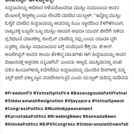
ಅಂಬೇಡ್ಕರ್ ಹೇಳಿದ್ದು ಸತ್ಯ!
ಸಿದ್ದರಾಮಯ್ಯ ಅಧಿಕಾರ ಕಳೆದುಕೊಂಡರೂ ಮುಸ್ಲಿಂ ಸಮುದಾಯ ಅವರ
ಬೆಂಬಲಕ್ಕೆ ನಿಲ್ಲಲಿಲ್ಲ ಎಂದು ಲೇವಡಿ ಮಾಡಿದ ಯತ್ನಾಳ್, “ಇಷ್ಟೆಲ್ಲಾ ಮುಸ್ಲಿಂ
ಓಲೈಕೆ ಮಾಡಿದ ಸಿದ್ದರಾಮಯ್ಯ ಅವರನ್ನು ಸಿಎಂ ಸ್ಥಾನದಿಂದ ಕೆಳಗಿಳಿಸಿದಾಗ,
ರಾಜ್ಯದಲ್ಲಿ ಒಬ್ಬನೇ ಒಬ್ಬ ಮುಸ್ಲಿಂ ನಾಯಕ ಅಥವಾ ಯುವಕ ಬೀದಿಗೆ ಇಳಿದು
ಪ್ರತಿಭಟನೆ ಮಾಡಲಿಲ್ಲ. ಕಾಂಗ್ರೆಸ್ ಮಾಡಿದ್ದು ತಪ್ಪು ಎಂದು ಯಾರೂ ಧ್ವನಿ
ಎತ್ತಲಿಲ್ಲ. ಮುಸ್ಲಿಂ ಸಮುದಾಯದ ಬಗ್ಗೆ ಸಂವಿಧಾನ ಶಿಲ್ಪಿ ಡಾ. ಬಿ.ಆರ್.
ಅಂಬೇಡ್ಕರ್ ಅವರು ಅಂದು ಹೇಳಿದ್ದ ಮಾತುಗಳು ಈಗ ಸಿದ್ದರಾಮಯ್ಯ ಅವರ
ವಿಚಾರದಲ್ಲಿ ಅಕ್ಷರಶಃ ಸತ್ಯವಾಗಿವೆ” ಎಂದರು. ಅಲ್ಲದೆ, ಮುಸ್ಲಿಮರನ್ನು ನಂಬಿ
ದಲಿತ-ಹಿಂದೂಗಳನ್ನು ಕಡೆಗಣಿಸಿದ ಸಿದ್ದರಾಮಯ್ಯ ಮುಂದಿನ ದಿನಗಳಲ್ಲಿ ತಮ್ಮ
ತಪ್ಪಿಗೆ ಭಾರಿ ಪಶ್ಚಾತ್ತಾಪ ಪಡಬೇಕಾಗುತ್ತದೆ ಎಂದು ಯತ್ನಾಳ್ ಭವಿಷ್ಯ ನುಡಿದರು.
#FreedomTV #YatnalSpitsFire #BasanagoudaPatilYatnal
#SiddaramaiahResignation #Vijayapura #YatnalSpeech
#CongressPolitics #MuslimAppeasement
#KarnatakaPolitics #BreakingNews #KannadaNews
#AhindaPolitics #BJPVSCongress #SiddaramaiahDownfall