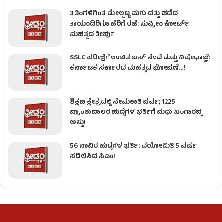
3 ತಿಂಗಳಿಗಿಂತ ಮೇಲ್ಪಟ್ಟ ಮಗು ದತ್ತು ಪಡೆದ
ತಾಯಂದಿರಿಗೂ ಹೆರಿಗೆ ರಜೆ: ಸುಪ್ರೀಂ ಕೋರ್ಟ್
ಮಹತ್ವದ ತೀರ್ಪು
SSLC ಪರೀಕ್ಷೆಗೆ ಉಚಿತ ಬಸ್ ಸೇವೆ ಮತ್ತು ನಿಷೇಧಾಜ್ಞೆ:
ಕರ್ನಾಟಕ ಸರ್ಕಾರದ ಮಹತ್ವದ ಘೋಷಣೆ…!
ಶಿಕ್ಷಣ ಕ್ಷೇತ್ರದಲ್ಲಿ ನೇಮಕಾತಿ ಪರ್ವ; 1225
ಪ್ರಾಂಶುಪಾಲರ ಹುದ್ದೆಗಳ ಭರ್ತಿಗೆ ಮಧು ಬಂಗಾರಪ್ಪ
ಅಸ್ತು!
56 ಸಾವಿರ ಹುದ್ದೆಗಳ ಭರ್ತಿ; ವಯೋಮಿತಿ 5 ವರ್ಷ
ಸಡಿಲಿಸಿದ ಸಿಎಂ!