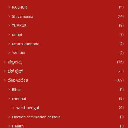
(5)
RAICHUR
(14)
Shivamogga
(9)
TUMKUR
(7)
udupi
(2)
uttara kannada
(2)
YADGIRI
(36)
ಜ್ಯೋತಿಷ್ಯ
(23)
ಟೆಕ್ ಲೈಫ್
(872)
ದೇಶ/ವಿದೇಶ
(1)
BIhar
(9)
chennai
(4)
west bengal
(1)
Election commission of India
(1)
Health