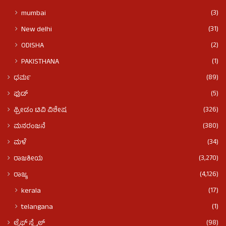
(3)
mumbai
(31)
New delhi
(2)
ODISHA
(1)
PAKISTHANA
(89)
ಧರ್ಮ
(5)
ಫುಡ್​​
(326)
ಫ್ರೀಡಂ ಟಿವಿ ವಿಶೇಷ
(380)
ಮನರಂಜನೆ
(34)
ಮಳೆ
(3,270)
ರಾಜಕೀಯ
(4,126)
ರಾಜ್ಯ
(17)
kerala
(1)
telangana
(98)
ಲೈಫ್ ಸ್ಟೈಲ್