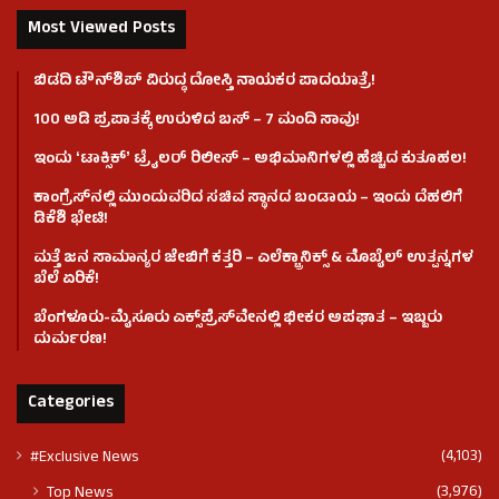
Most Viewed Posts
ಬಿಡದಿ ಟೌನ್‌ಶಿಪ್‌ ವಿರುದ್ಧ ದೋಸ್ತಿ ನಾಯಕರ ಪಾದಯಾತ್ರೆ!
100 ಅಡಿ ಪ್ರಪಾತಕ್ಕೆ ಉರುಳಿದ ಬಸ್‌ – 7 ಮಂದಿ ಸಾವು!
ಇಂದು ʻಟಾಕ್ಸಿಕ್ʼ ಟ್ರೈಲರ್ ರಿಲೀಸ್‌ – ಅಭಿಮಾನಿಗಳಲ್ಲಿ ಹೆಚ್ಚಿದ ಕುತೂಹಲ!
ಕಾಂಗ್ರೆಸ್​ನಲ್ಲಿ ಮುಂದುವರಿದ ಸಚಿವ ಸ್ಥಾನದ ಬಂಡಾಯ – ಇಂದು ದೆಹಲಿಗೆ
ಡಿಕೆಶಿ ಭೇಟಿ!
ಮತ್ತೆ ಜನ ಸಾಮಾನ್ಯರ ಜೇಬಿಗೆ ಕತ್ತರಿ – ಎಲೆಕ್ಟ್ರಾನಿಕ್ಸ್ & ಮೊಬೈಲ್ ಉತ್ಪನ್ನಗಳ
ಬೆಲೆ ಏರಿಕೆ!
ಬೆಂಗಳೂರು-ಮೈಸೂರು ಎಕ್ಸ್‌ಪ್ರೆಸ್‌ವೇನಲ್ಲಿ ಭೀಕರ ಅಪಘಾತ – ಇಬ್ಬರು
ದುರ್ಮರಣ!
Categories
(4,103)
#Exclusive News
(3,976)
Top News