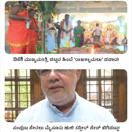
ಡಿಕೆಶಿ ಮುಖ್ಯಮಂತ್ರಿ ಪಟ್ಟದ ಹಿಂದೆ 'ರಾಜಶ್ಯಾಮಲಾ' ಪವಾಡ!
ಸಂಪುಟ ಸೇರಲು ಮೈಸೂರು ಹುಲಿ ತನ್ವೀರ್ ಸೇಠ್ ಬಿಗಿಪಟ್ಟು!