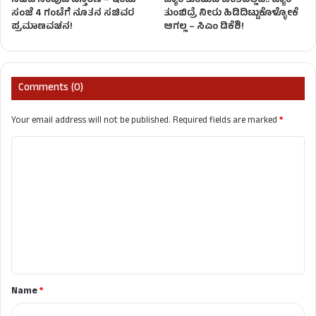
ಸಚಿವ ಸಂಪುಟ ವಿಸ್ತರಣೆ – ಇಂದು
ಡ್ಯಾಂ ತುಂಬುವ ಹಂತದಲ್ಲಿದೆ.. ಡ್ಯಾಂ
ಸಂಜೆ 4 ಗಂಟೆಗೆ ನೂತನ ಸಚಿವರ
ತುಂಬಿದ್ರೆ ನೀರು ಹಿಡಿದಿಟ್ಟುಕೊಳ್ಳೋಕೆ
ಪ್ರಮಾಣವಚನ!
ಆಗಲ್ಲ – ಸಿಎಂ ಡಿಕೆಶಿ!
Comments (0)
Your email address will not be published.
Required fields are marked
*
C
o
m
m
e
n
t
Name
*
*