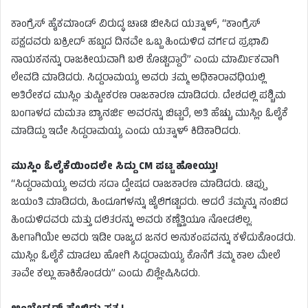
ಕಾಂಗ್ರೆಸ್ ಹೈಕಮಾಂಡ್ ವಿರುದ್ಧ ಚಾಟಿ ಬೀಸಿದ ಯತ್ನಾಳ್, “ಕಾಂಗ್ರೆಸ್
ಪಕ್ಷದವರು ಬಕ್ರೀದ್ ಹಬ್ಬದ ದಿನವೇ ಒಬ್ಬ ಹಿಂದುಳಿದ ವರ್ಗದ ಪ್ರಭಾವಿ
ನಾಯಕನನ್ನು ರಾಜಕೀಯವಾಗಿ ಬಲಿ ಕೊಟ್ಟಿದ್ದಾರೆ” ಎಂದು ಮಾರ್ಮಿಕವಾಗಿ
ಲೇವಡಿ ಮಾಡಿದರು. ಸಿದ್ದರಾಮಯ್ಯ ಅವರು ತಮ್ಮ ಅಧಿಕಾರಾವಧಿಯಲ್ಲಿ
ಅತಿರೇಕದ ಮುಸ್ಲಿಂ ತುಷ್ಟೀಕರಣ ರಾಜಕಾರಣ ಮಾಡಿದರು. ದೇಶದಲ್ಲಿ ಪಶ್ಚಿಮ
ಬಂಗಾಳದ ಮಮತಾ ಬ್ಯಾನರ್ಜಿ ಅವರನ್ನು ಬಿಟ್ಟರೆ, ಅತಿ ಹೆಚ್ಚು ಮುಸ್ಲಿಂ ಓಲೈಕೆ
ಮಾಡಿದ್ದು ಇದೇ ಸಿದ್ದರಾಮಯ್ಯ ಎಂದು ಯತ್ನಾಳ್ ಕಿಡಿಕಾರಿದರು.
ಮುಸ್ಲಿಂ ಓಲೈಕೆಯಿಂದಲೇ ಸಿದ್ದು CM ಪಟ್ಟ ಹೋಯ್ತು!
“ಸಿದ್ದರಾಮಯ್ಯ ಅವರು ಸದಾ ದ್ವೇಷದ ರಾಜಕಾರಣ ಮಾಡಿದರು. ಟಿಪ್ಪು
ಜಯಂತಿ ಮಾಡಿದರು, ಹಿಂದೂಗಳನ್ನು ಜೈಲಿಗಟ್ಟಿದರು. ಆದರೆ ತಮ್ಮನ್ನು ನಂಬಿದ
ಹಿಂದುಳಿದವರು ಮತ್ತು ದಲಿತರನ್ನು ಅವರು ಕಣ್ಣೆತ್ತಿಯೂ ನೋಡಲಿಲ್ಲ.
ಹೀಗಾಗಿಯೇ ಅವರು ಇಡೀ ರಾಜ್ಯದ ಜನರ ಅನುಕಂಪವನ್ನು ಕಳೆದುಕೊಂಡರು.
ಮುಸ್ಲಿಂ ಓಲೈಕೆ ಮಾಡಲು ಹೋಗಿ ಸಿದ್ದರಾಮಯ್ಯ ಕೊನೆಗೆ ತಮ್ಮ ಕಾಲ ಮೇಲೆ
ತಾವೇ ಕಲ್ಲು ಹಾಕಿಕೊಂಡರು” ಎಂದು ವಿಶ್ಲೇಷಿಸಿದರು.