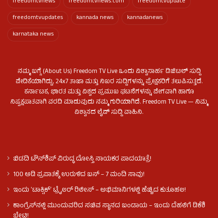
freedomtvnews
freedomtvnews.com
freedomtvupdate
freedomtvupdates
kannada news
kannadanews
karnataka news
ನಮ್ಮ ಬಗ್ಗೆ (About Us) Freedom TV Live ಒಂದು ವಿಶ್ವಾಸಾರ್ಹ ಡಿಜಿಟಲ್ ಸುದ್ದಿ
ವೇದಿಕೆಯಾಗಿದ್ದು, 24x7 ತಾಜಾ ಮತ್ತು ನಿಖರ ಸುದ್ದಿಗಳನ್ನು ಪ್ರೇಕ್ಷಕರಿಗೆ ತಲುಪಿಸುತ್ತದೆ.
ಕರ್ನಾಟಕ, ಭಾರತ ಮತ್ತು ವಿಶ್ವದ ಪ್ರಮುಖ ಘಟನೆಗಳನ್ನು ವೇಗವಾಗಿ ಹಾಗೂ
ನಿಷ್ಪಕ್ಷಪಾತವಾಗಿ ವರದಿ ಮಾಡುವುದು ನಮ್ಮ ಗುರಿಯಾಗಿದೆ. Freedom TV Live — ನಿಮ್ಮ
ವಿಶ್ವಾಸದ ಲೈವ್ ಸುದ್ದಿ ವಾಹಿನಿ.
ಬಿಡದಿ ಟೌನ್‌ಶಿಪ್‌ ವಿರುದ್ಧ ದೋಸ್ತಿ ನಾಯಕರ ಪಾದಯಾತ್ರೆ!
100 ಅಡಿ ಪ್ರಪಾತಕ್ಕೆ ಉರುಳಿದ ಬಸ್‌ – 7 ಮಂದಿ ಸಾವು!
ಇಂದು ʻಟಾಕ್ಸಿಕ್ʼ ಟ್ರೈಲರ್ ರಿಲೀಸ್‌ – ಅಭಿಮಾನಿಗಳಲ್ಲಿ ಹೆಚ್ಚಿದ ಕುತೂಹಲ!
ಕಾಂಗ್ರೆಸ್​ನಲ್ಲಿ ಮುಂದುವರಿದ ಸಚಿವ ಸ್ಥಾನದ ಬಂಡಾಯ – ಇಂದು ದೆಹಲಿಗೆ ಡಿಕೆಶಿ
ಭೇಟಿ!