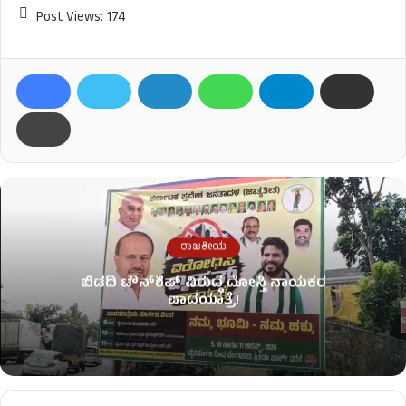
Post Views:
174
ರಾಜಕೀಯ
ಬಿಡದಿ ಟೌನ್‌ಶಿಪ್‌ ವಿರುದ್ಧ ದೋಸ್ತಿ ನಾಯಕರ
ಪಾದಯಾತ್ರೆ!