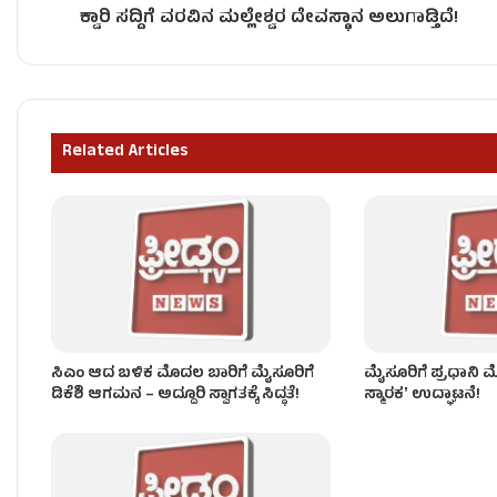
ಕ್ವಾರಿ ಸದ್ದಿಗೆ ವರವಿನ ಮಲ್ಲೇಶ್ವರ ದೇವಸ್ಥಾನ ಅಲುಗಾಡ್ತಿದೆ!
ಸಂಪುಟ ವಿಸ್ತರಣೆ ಬೆನ್ನಲ್ಲೇ ʻಕೈʼ ಪಾಳಯದಲ್ಲಿ ಭುಗಿಲೆದ್ದ ಬ
ಸಚಿವ ಸಂಪುಟ ವಿಸ್ತರಣೆ – ಇಂದು ಸಂಜೆ 4 ಗಂಟೆಗೆ ನೂತ
Related Articles
ಡ್ಯಾಂ ತುಂಬುವ ಹಂತದಲ್ಲಿದೆ.. ಡ್ಯಾಂ ತುಂಬಿದ್ರೆ ನೀರು ಹಿಡಿದಿಟ್
ಸಿಎಂ ಆದ ಬಳಿಕ ಮೊದಲ ಬಾರಿಗೆ ಮೈಸೂರಿಗೆ
ಮೈಸೂರಿಗೆ ಪ್ರಧಾನಿ 
ಡಿಕೆಶಿ ಆಗಮನ – ಅದ್ದೂರಿ ಸ್ವಾಗತಕ್ಕೆ ಸಿದ್ಧತೆ!
ಸ್ಮಾರಕʼ ಉದ್ಘಾಟನೆ!