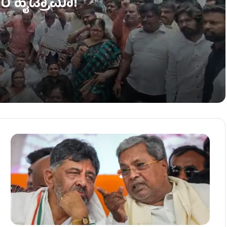
ರ ಹೈಡ್ರಾಮಾ!
ಎದುರು ಕಾರ್ಯಕರ್ತರ ಹೈಡ್ರಾಮಾ!
ಡಿ.ಕೆ.ಶಿವಕುಮಾರ್ ಖಡಕ್ ವಾರ್ನಿಂಗ್!
ಯಾವ ಖಾತೆ? ಇಲ್ಲಿದೆ ಸಂಭಾವ್ಯ ಪಟ್ಟಿ!