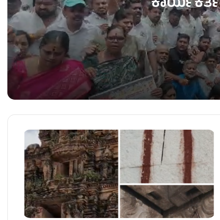
ಕಾರ್ಯಕರ್ತ
ʻಕೈʼ​ ಪಾಳಯದಲ್ಲಿ ಬಂಡಾಯದ ರೋಷಾಗ್ನಿ – KPCC ಕಚೇರಿ 
ಶಾಸಕರು ರಾಜೀನಾಮೆ ಕೊಟ್ಟರೆ ತಕ್ಷಣವೇ ಅಂಗೀಕಾರ – ಸಿಎಂ 
ʻಕೈʼ ಸರ್ಕಾರದ ನೂತನ ಸಚಿವರಿಗೆ ಒಲಿದ ಖಾತೆಗಳು – ಯಾರಿಗೆ 