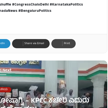
uffle #CongressChaloDelhi #KarnatakaPolitics
adaNews #BengaluruPolitics
edIn
Share via Email
Print
d Next
ಜಕೀಯ
ೋಷಾಗ್ನಿ – KPCC ಕಚೇರಿ ಎದುರು