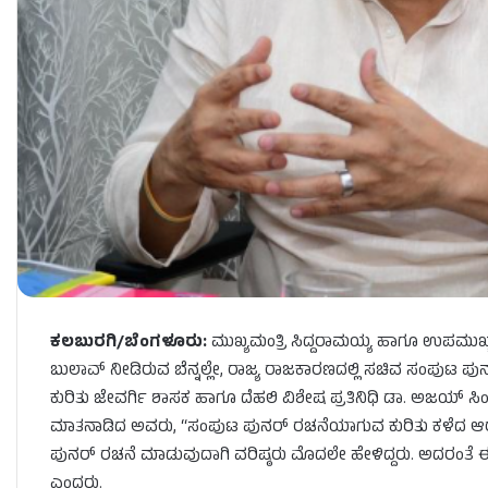
ಕಲಬುರಗಿ/ಬೆಂಗಳೂರು:
ಮುಖ್ಯಮಂತ್ರಿ ಸಿದ್ದರಾಮಯ್ಯ ಹಾಗೂ ಉಪಮುಖ್ಯಮ
ಬುಲಾವ್ ನೀಡಿರುವ ಬೆನ್ನಲ್ಲೇ, ರಾಜ್ಯ ರಾಜಕಾರಣದಲ್ಲಿ ಸಚಿವ ಸಂಪುಟ ಪ
ಕುರಿತು ಜೇವರ್ಗಿ ಶಾಸಕ ಹಾಗೂ ದೆಹಲಿ ವಿಶೇಷ ಪ್ರತಿನಿಧಿ ಡಾ. ಅಜಯ್ ಸಿಂಗ
ಮಾತನಾಡಿದ ಅವರು, “ಸಂಪುಟ ಪುನರ್ ರಚನೆಯಾಗುವ ಕುರಿತು ಕಳೆದ ಆರು 
ಪುನರ್ ರಚನೆ ಮಾಡುವುದಾಗಿ ವರಿಷ್ಠರು ಮೊದಲೇ ಹೇಳಿದ್ದರು. ಅದರಂತೆ ಈಗ
ಎಂದರು.