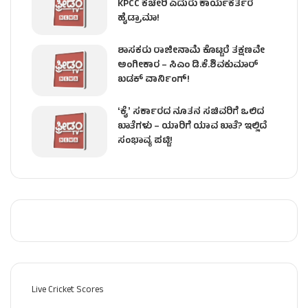
KPCC ಕಚೇರಿ ಎದುರು ಕಾರ್ಯಕರ್ತರ
ಹೈಡ್ರಾಮಾ!
ಶಾಸಕರು ರಾಜೀನಾಮೆ ಕೊಟ್ಟರೆ ತಕ್ಷಣವೇ
ಅಂಗೀಕಾರ – ಸಿಎಂ ಡಿ.ಕೆ.ಶಿವಕುಮಾರ್
ಖಡಕ್ ವಾರ್ನಿಂಗ್!
ʻಕೈʼ ಸರ್ಕಾರದ ನೂತನ ಸಚಿವರಿಗೆ ಒಲಿದ
ಖಾತೆಗಳು – ಯಾರಿಗೆ ಯಾವ ಖಾತೆ? ಇಲ್ಲಿದೆ
ಸಂಭಾವ್ಯ ಪಟ್ಟಿ!
Live Cricket Scores