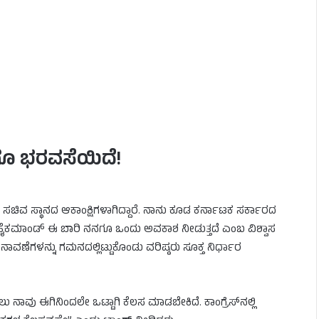
ನನಗೂ ಭರವಸೆಯಿದೆ!
ರು ಸಚಿವ ಸ್ಥಾನದ ಆಕಾಂಕ್ಷಿಗಳಾಗಿದ್ದಾರೆ. ನಾನು ಕೂಡ ಕರ್ನಾಟಕ ಸರ್ಕಾರದ
ಗಿ ಹೈಕಮಾಂಡ್ ಈ ಬಾರಿ ನನಗೂ ಒಂದು ಅವಕಾಶ ನೀಡುತ್ತದೆ ಎಂಬ ವಿಶ್ವಾಸ
ಣೆಗಳನ್ನು ಗಮನದಲ್ಲಿಟ್ಟುಕೊಂಡು ವರಿಷ್ಠರು ಸೂಕ್ತ ನಿರ್ಧಾರ
ವು ಈಗಿನಿಂದಲೇ ಒಟ್ಟಾಗಿ ಕೆಲಸ ಮಾಡಬೇಕಿದೆ. ಕಾಂಗ್ರೆಸ್‌ನಲ್ಲಿ