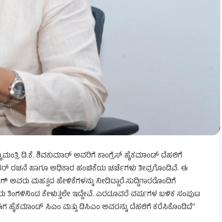
ಂತ್ರಿ ಡಿ.ಕೆ. ಶಿವಕುಮಾರ್ ಅವರಿಗೆ ಕಾಂಗ್ರೆಸ್ ಹೈಕಮಾಂಡ್ ದೆಹಲಿಗೆ
ುನರ್ ರಚನೆ ಹಾಗೂ ಅಧಿಕಾರ ಹಂಚಿಕೆಯ ಚರ್ಚೆಗಳು ತೀವ್ರಗೊಂಡಿವೆ. ಈ
್ ಅವರು ಮಹತ್ವದ ಹೇಳಿಕೆಗಳನ್ನು ನೀಡಿದ್ದಾರೆ.ಸುದ್ದಿಗಾರರೊಂದಿಗೆ
ತಿಂಗಳಿನಿಂದ ಕೇಳುತ್ತಲೇ ಇದ್ದೇವೆ. ಎರಡೂವರೆ ವರ್ಷಗಳ ಬಳಿಕ ಸಂಪುಟ
 ಹೈಕಮಾಂಡ್ ಸಿಎಂ ಮತ್ತು ಡಿಸಿಎಂ ಅವರನ್ನು ದೆಹಲಿಗೆ ಕರೆಸಿಕೊಂಡಿದೆ”