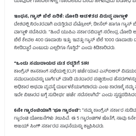
ಯಾವುದೇ ಗೊಂದಲಗಳಿಲ್ಲ, ಗೊಂದಲವಿದೆ ಎಂದು ಹೇಳುವುದು ವಿರೋಧ ಪಕ್
ಇಂಧನ, ಗ್ಯಾಸ್ ಬೆಲೆ ಏರಿಕೆ: ಮೋದಿ ಆಡಳಿತದ ವಿರುದ್ಧ ವಾಗ್ದಾಳಿ
ದೇಶದಲ್ಲಿ ನಿರಂತರವಾಗಿ ಏರುತ್ತಿರುವ ಪೆಟ್ರೋಲ್, ಡೀಸೆಲ್ ಹಾಗೂ ಗ್ಯಾಸ್
ವಾಗ್ದಾಳಿ ನಡೆಸಿದರು. “ಹಿಂದೆ ಯುಪಿಎ ಸರ್ಕಾರವಿದ್ದಾಗ ನರೇಂದ್ರ ಮೋದಿ ಅ
ಬೆಲೆ ಕೇವಲ 400 ರೂಪಾಯಿ ಇತ್ತು. ಇವತ್ತು ಗ್ಯಾಸ್ ಬೆಲೆ 1000 ರೂಪಾಯಿ
ನೀಡಿದ್ದಾರೆ ಎಂಬುದು ಎಲ್ಲರಿಗೂ ಗೊತ್ತಿದೆ” ಎಂದು ಕಿಡಿಕಾರಿದರು.
“ಒಂದು ಸಮುದಾಯದ ಮತ ರದ್ಧತಿಗೆ SIR!
ಕಾಂಗ್ರೆಸ್ ಶಾಸಕಾಂಗ ಸಭೆಯಲ್ಲಿ (CLP) ಚರ್ಚೆಯಾದ ಎಸ್‌ಐಆರ್ ವಿಷಯದ ಕು
ಸಮುದಾಯವನ್ನು ಟಾರ್ಗೆಟ್ ಮಾಡಿ ಮತದಾರರ ಪಟ್ಟಿಯಿಂದ ಹೆಸರುಗಳನ್ನ
ಅಧಿಕಾರ ಅಥವಾ ವ್ಯವಸ್ಥೆ ದುರ್ಬಳಕೆಯಾಗಬಾರದು ಎಂಬ ಕಾರಣಕ್ಕೆ ನಮ್ಮ 
ಇದೇ ವಿಚಾರದ ಬಗ್ಗೆ ಸುದೀರ್ಘ ಚರ್ಚೆ ನಡೆಸಲಾಗಿದೆ” ಎಂದು ಸ್ಪಷ್ಟಪಡಿಸಿದರ
6ನೇ ಗ್ಯಾರಂಟಿಯಾಗಿ ‘ಭೂ ಗ್ಯಾರಂಟಿ’:
“ನಮ್ಮ ಕಾಂಗ್ರೆಸ್ ಸರ್ಕಾರ ನುಡಿದ
ಗ್ಯಾರಂಟಿ ಯೋಜನೆಗಳು ತಲುಪಿವೆ. ಈ 5 ಗ್ಯಾರಂಟಿಗಳ ಜೊತೆಗೆ, ನಾವು 6ನೇ
ಅಜಯ್ ಸಿಂಗ್ ಸರ್ಕಾರದ ಸಾಧನೆಯನ್ನು ಶ್ಲಾಘಿಸಿದರು.