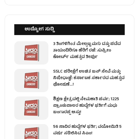
ಉದ್ಯೋಗ ಸುದ್ದಿ
3 ತಿಂಗಳಿಗಿಂತ ಮೇಲ್ಪಟ್ಟ ಮಗು ದತ್ತು ಪಡೆದ
ತಾಯಂದಿರಿಗೂ ಹೆರಿಗೆ ರಜೆ: ಸುಪ್ರೀಂ
ಕೋರ್ಟ್ ಮಹತ್ವದ ತೀರ್ಪು
SSLC ಪರೀಕ್ಷೆಗೆ ಉಚಿತ ಬಸ್ ಸೇವೆ ಮತ್ತು
ನಿಷೇಧಾಜ್ಞೆ: ಕರ್ನಾಟಕ ಸರ್ಕಾರದ ಮಹತ್ವದ
ಘೋಷಣೆ…!
ಶಿಕ್ಷಣ ಕ್ಷೇತ್ರದಲ್ಲಿ ನೇಮಕಾತಿ ಪರ್ವ; 1225
ಪ್ರಾಂಶುಪಾಲರ ಹುದ್ದೆಗಳ ಭರ್ತಿಗೆ ಮಧು
ಬಂಗಾರಪ್ಪ ಅಸ್ತು!
56 ಸಾವಿರ ಹುದ್ದೆಗಳ ಭರ್ತಿ; ವಯೋಮಿತಿ 5
ವರ್ಷ ಸಡಿಲಿಸಿದ ಸಿಎಂ!