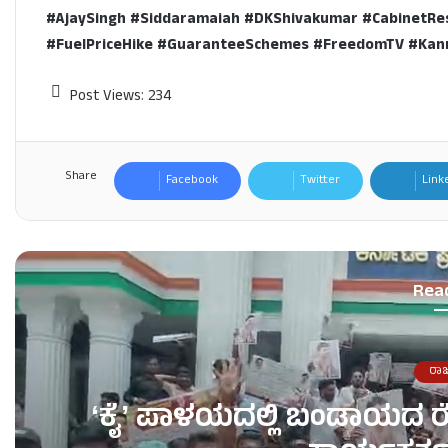
#AjaySingh #Siddaramaiah #DKShivakumar #CabinetResh
#FuelPriceHike #GuaranteeSchemes #FreedomTV #Kann
Post Views:
234
Share
Facebook
Twitter
Link
Rea
ರಾ
ʻಕೈʼ​ ಪಾಳಯದಲ್ಲಿ ಬಂಡಾಯದ ರ