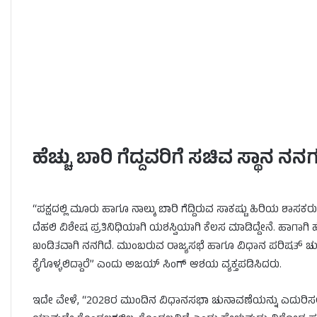
ಹೆಚ್ಚು ಬಾರಿ ಗೆದ್ದವರಿಗೆ ಸಚಿವ ಸ್ಥಾನ 
“ಪಕ್ಷದಲ್ಲಿ ಮೂರು ಹಾಗೂ ನಾಲ್ಕು ಬಾರಿ ಗೆದ್ದಿರುವ ಸಾಕಷ್ಟು ಹಿರಿಯ ಶಾಸಕ
ದೆಹಲಿ ವಿಶೇಷ ಪ್ರತಿನಿಧಿಯಾಗಿ ಯಶಸ್ವಿಯಾಗಿ ಕೆಲಸ ಮಾಡಿದ್ದೇನೆ. ಹಾಗಾ
ಖಂಡಿತವಾಗಿ ನನಗಿದೆ. ಮುಂಬರುವ ರಾಜ್ಯಸಭೆ ಹಾಗೂ ವಿಧಾನ ಪರಿಷತ್ ಚುನಾವ
ಕೈಗೊಳ್ಳಲಿದ್ದಾರೆ” ಎಂದು ಅಜಯ್ ಸಿಂಗ್ ಆಶಯ ವ್ಯಕ್ತಪಡಿಸಿದರು.
ಇದೇ ವೇಳೆ, “2028ರ ಮುಂದಿನ ವಿಧಾನಸಭಾ ಚುನಾವಣೆಯನ್ನು ಎದುರಿಸಲು ನಾ