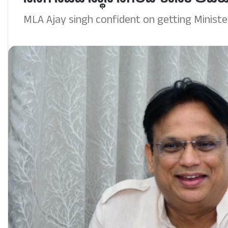
ನನಗೆ ಸಚಿವ ಸ್ಥಾನ ಸಿಗಲಿದೆ-ಶಾಸಕ ಅಜಯ
MLA Ajay singh confident on getting Ministe