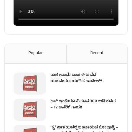
Popular
Recent
ರಾಜೀನಾಮೆ ವಾಪಸ್ ಪಡೆದ
ಯಶವಂತರಾಯಗೌಡ ಪಾಟೀಲ್‌!
ಏರ್ ಇಂಡಿಯಾ ವಿಮಾನ 300 ಅಡಿ ಕುಸಿತ
– 12 ಜನರಿಗೆ ಗಾಯ!
ʻಕೈʼ​ ಪಾಳಯದಲ್ಲಿ ಬಂಡಾಯದ ರೋಷಾಗ್ನಿ –