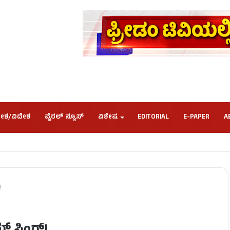
ೇಶ/ವಿದೇಶ
ವೈರಲ್ ನ್ಯೂಸ್
ವಿಶೇಷ
EDITORIAL
E-PAPER
A
!