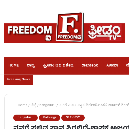
HOME
ರಾಜ್ಯ
ಫ್ರೀಡಂ ಟಿವಿ ವಿಶೇಷ
ರಾಜಕೀಯ
ಸಿನಿಮಾ
ದ
Breaking News
Home
/
ಜಿಲ್ಲೆ
/
bengaluru
/
ನನಗೆ ಸಚಿವ ಸ್ಥಾನ ಸಿಗಲಿದೆ-ಶಾಸಕ ಅಜಯ್ ಸಿಂಗ್
bengaluru
Kalburgi
ರಾಜಕೀಯ