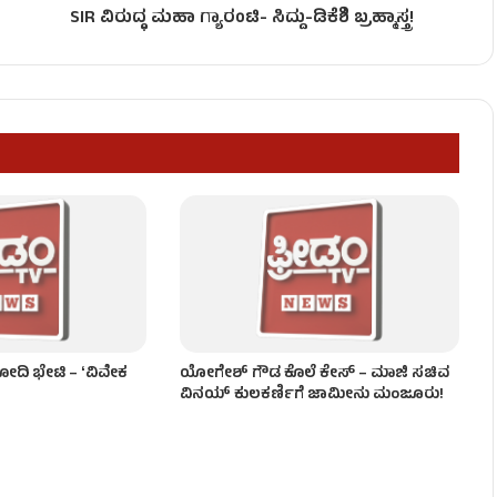
SIR ವಿರುದ್ಧ ಮಹಾ ಗ್ಯಾರಂಟಿ- ಸಿದ್ದು-ಡಿಕೆಶಿ ಬ್ರಹ್ಮಾಸ್ತ್ರ!
ಂಡಾಯ!
ನ ಸಚಿವರ ಪ್ರಮಾಣವಚನ!
ಟುಕೊಳ್ಳೋಕೆ ಆಗಲ್ಲ – ಸಿಎಂ ಡಿಕೆಶಿ!
ಮೋದಿ ಭೇಟಿ – ʻವಿವೇಕ
ಯೋಗೇಶ್ ಗೌಡ ಕೊಲೆ ಕೇಸ್ – ಮಾಜಿ ಸಚಿವ
ವಿನಯ್ ಕುಲಕರ್ಣಿಗೆ ಜಾಮೀನು ಮಂಜೂರು!