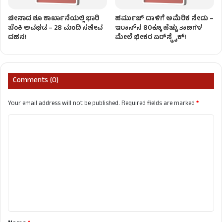
ಚೀನಾದ ಶೂ ಕಾರ್ಖಾನೆಯಲ್ಲಿ ಭಾರಿ
ಹರ್ಮುಜ್ ದಾಳಿಗೆ ಅಮೆರಿಕ ಸೇಡು –
ಬೆಂಕಿ ಅವಘಡ – 28 ಮಂದಿ ಸಜೀವ
ಇರಾನ್‌ನ 80ಕ್ಕೂ ಹೆಚ್ಚು ತಾಣಗಳ
ದಹನ!
ಮೇಲೆ ಭೀಕರ ಏರ್‌ಸ್ಟ್ರೈಕ್‌!
Comments (0)
Your email address will not be published.
Required fields are marked
*
C
o
m
m
e
n
t