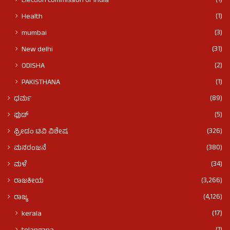
(1)
Election commission of India
(1)
Health
(3)
mumbai
(31)
New delhi
(2)
ODISHA
(1)
PAKISTHANA
(89)
ಧರ್ಮ
(5)
ಫುಡ್​​
(326)
ಫ್ರೀಡಂ ಟಿವಿ ವಿಶೇಷ
(380)
ಮನರಂಜನೆ
(34)
ಮಳೆ
(3,266)
ರಾಜಕೀಯ
(4,126)
ರಾಜ್ಯ
(17)
kerala