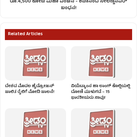
ರೂ.4,500 ಕೋಟಿ ಮಹಾ ವಂಚನೆ - ಶಿವಾನಂದ ನೀಲಣ್ಣನವರ್
ಬಂಧನ!
Related Articles
ದೇಶದ ಮೊದಲ ಹೈಡ್ರೋಜನ್‌
ವಿಯೆಟ್ನಾಂನ ಹಾ ಲಾಂಗ್ ಕೊಲ್ಲಿಯಲ್ಲಿ
ಚಾಲಿತ ರೈಲಿಗೆ ಮೋದಿ ಚಾಲನೆ!
ದೋಣಿ ಮುಳುಗಡೆ – 15
ಭಾರತೀಯರು ಸಾವು!