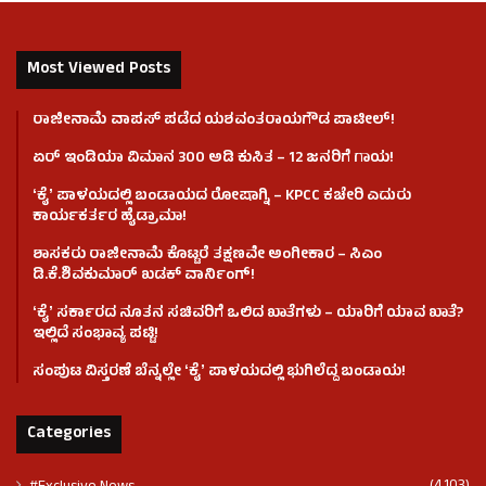
Most Viewed Posts
ರಾಜೀನಾಮೆ ವಾಪಸ್ ಪಡೆದ ಯಶವಂತರಾಯಗೌಡ ಪಾಟೀಲ್‌!
ಏರ್ ಇಂಡಿಯಾ ವಿಮಾನ 300 ಅಡಿ ಕುಸಿತ – 12 ಜನರಿಗೆ ಗಾಯ!
ʻಕೈʼ​ ಪಾಳಯದಲ್ಲಿ ಬಂಡಾಯದ ರೋಷಾಗ್ನಿ – KPCC ಕಚೇರಿ ಎದುರು
ಕಾರ್ಯಕರ್ತರ ಹೈಡ್ರಾಮಾ!
ಶಾಸಕರು ರಾಜೀನಾಮೆ ಕೊಟ್ಟರೆ ತಕ್ಷಣವೇ ಅಂಗೀಕಾರ – ಸಿಎಂ
ಡಿ.ಕೆ.ಶಿವಕುಮಾರ್ ಖಡಕ್ ವಾರ್ನಿಂಗ್!
ʻಕೈʼ ಸರ್ಕಾರದ ನೂತನ ಸಚಿವರಿಗೆ ಒಲಿದ ಖಾತೆಗಳು – ಯಾರಿಗೆ ಯಾವ ಖಾತೆ?
ಇಲ್ಲಿದೆ ಸಂಭಾವ್ಯ ಪಟ್ಟಿ!
ಸಂಪುಟ ವಿಸ್ತರಣೆ ಬೆನ್ನಲ್ಲೇ ʻಕೈʼ ಪಾಳಯದಲ್ಲಿ ಭುಗಿಲೆದ್ದ ಬಂಡಾಯ!
Categories