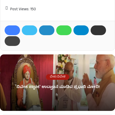
Post Views:
150
ದೇಶ/ವಿದೇಶ
ʻವಿವೇಕ ಸ್ಮಾರಕʼ ಉದ್ಘಾಟನೆ ಮಾಡಿದ ಪ್ರಧಾನಿ ಮೋದಿ!