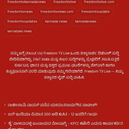
freedomtvkannadanews
freedomtvlive
freedomtvlive.com
freedomtvnews
freedomtvnews.com
freedomtvupdate
freedomtvupdates
kannada news
kannadanews
karnataka news
ನಮ್ಮ ಬಗ್ಗೆ (About Us) Freedom TV Live ಒಂದು ವಿಶ್ವಾಸಾರ್ಹ ಡಿಜಿಟಲ್ ಸುದ್ದಿ
ವೇದಿಕೆಯಾಗಿದ್ದು, 24x7 ತಾಜಾ ಮತ್ತು ನಿಖರ ಸುದ್ದಿಗಳನ್ನು ಪ್ರೇಕ್ಷಕರಿಗೆ ತಲುಪಿಸುತ್ತದೆ.
ಕರ್ನಾಟಕ, ಭಾರತ ಮತ್ತು ವಿಶ್ವದ ಪ್ರಮುಖ ಘಟನೆಗಳನ್ನು ವೇಗವಾಗಿ ಹಾಗೂ
ನಿಷ್ಪಕ್ಷಪಾತವಾಗಿ ವರದಿ ಮಾಡುವುದು ನಮ್ಮ ಗುರಿಯಾಗಿದೆ. Freedom TV Live — ನಿಮ್ಮ
ವಿಶ್ವಾಸದ ಲೈವ್ ಸುದ್ದಿ ವಾಹಿನಿ.
ರಾಜೀನಾಮೆ ವಾಪಸ್ ಪಡೆದ ಯಶವಂತರಾಯಗೌಡ ಪಾಟೀಲ್‌!
ಏರ್ ಇಂಡಿಯಾ ವಿಮಾನ 300 ಅಡಿ ಕುಸಿತ – 12 ಜನರಿಗೆ ಗಾಯ!
ʻಕೈʼ​ ಪಾಳಯದಲ್ಲಿ ಬಂಡಾಯದ ರೋಷಾಗ್ನಿ – KPCC ಕಚೇರಿ ಎದುರು ಕಾರ್ಯಕರ್ತರ