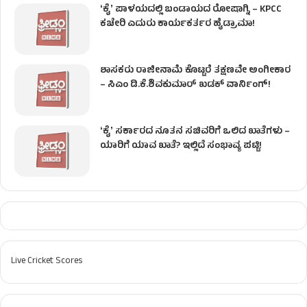
ʻಕೈʼ​ ಪಾಳಯದಲ್ಲಿ ಬಂಡಾಯದ ರೋಷಾಗ್ನಿ – KPCC
ಕಚೇರಿ ಎದುರು ಕಾರ್ಯಕರ್ತರ ಹೈಡ್ರಾಮಾ!
ಶಾಸಕರು ರಾಜೀನಾಮೆ ಕೊಟ್ಟರೆ ತಕ್ಷಣವೇ ಅಂಗೀಕಾರ
– ಸಿಎಂ ಡಿ.ಕೆ.ಶಿವಕುಮಾರ್ ಖಡಕ್ ವಾರ್ನಿಂಗ್!
ʻಕೈʼ ಸರ್ಕಾರದ ನೂತನ ಸಚಿವರಿಗೆ ಒಲಿದ ಖಾತೆಗಳು –
ಯಾರಿಗೆ ಯಾವ ಖಾತೆ? ಇಲ್ಲಿದೆ ಸಂಭಾವ್ಯ ಪಟ್ಟಿ!
Live Cricket Scores