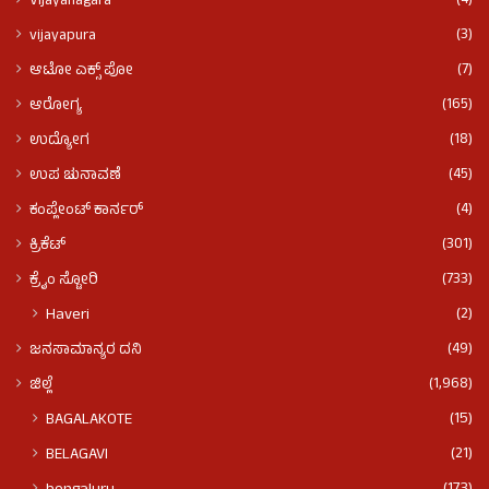
(4)
VIjayanagara
(3)
vijayapura
(7)
ಆಟೋ ಎಕ್ಸ್ ಪೋ
(165)
ಆರೋಗ್ಯ
(18)
ಉದ್ಯೋಗ
(45)
ಉಪ ಚುನಾವಣೆ
(4)
ಕಂಪ್ಲೇಂಟ್ ಕಾರ್ನರ್
(301)
ಕ್ರಿಕೆಟ್
(733)
ಕ್ರೈಂ ಸ್ಟೋರಿ
(2)
Haveri
(49)
ಜನಸಾಮಾನ್ಯರ ದನಿ
(1,968)
ಜಿಲ್ಲೆ
(15)
BAGALAKOTE
(21)
BELAGAVI