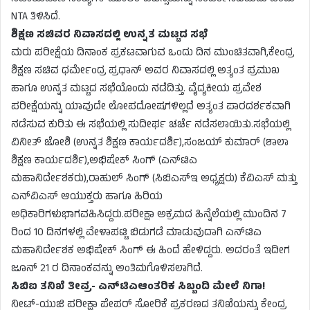
NTA ತಿಳಿಸಿದೆ.
ಶಿಕ್ಷಣ ಸಚಿವರ ನಿವಾಸದಲ್ಲಿ ಉನ್ನತ ಮಟ್ಟದ ಸಭೆ
ಮರು ಪರೀಕ್ಷೆಯ ದಿನಾಂಕ ಪ್ರಕಟವಾಗುವ ಒಂದು ದಿನ ಮುಂಚಿತವಾಗಿ,ಕೇಂದ್ರ
ಶಿಕ್ಷಣ ಸಚಿವ ಧರ್ಮೇಂದ್ರ ಪ್ರಧಾನ್ ಅವರ ನಿವಾಸದಲ್ಲಿ ಅತ್ಯಂತ ಪ್ರಮುಖ
ಹಾಗೂ ಉನ್ನತ ಮಟ್ಟದ ಸಭೆಯೊಂದು ನಡೆದಿತ್ತು. ವೈದ್ಯಕೀಯ ಪ್ರವೇಶ
ಪರೀಕ್ಷೆಯನ್ನು ಯಾವುದೇ ಲೋಪದೋಷಗಳಿಲ್ಲದೆ ಅತ್ಯಂತ ಪಾರದರ್ಶಕವಾಗಿ
ನಡೆಸುವ ಕುರಿತು ಈ ಸಭೆಯಲ್ಲಿ ಸುದೀರ್ಘ ಚರ್ಚೆ ನಡೆಸಲಾಯಿತು.ಸಭೆಯಲ್ಲಿ
ವಿನೀತ್ ಜೋಶಿ (ಉನ್ನತ ಶಿಕ್ಷಣ ಕಾರ್ಯದರ್ಶಿ),ಸಂಜಯ್ ಕುಮಾರ್ (ಶಾಲಾ
ಶಿಕ್ಷಣ ಕಾರ್ಯದರ್ಶಿ),ಅಭಿಷೇಕ್ ಸಿಂಗ್ (ಎನ್‌ಟಿಎ
ಮಹಾನಿರ್ದೇಶಕರು),ರಾಹುಲ್ ಸಿಂಗ್ (ಸಿಬಿಎಸ್‌ಇ ಅಧ್ಯಕ್ಷರು) ಕೆವಿಎಸ್ ಮತ್ತು
ಎನ್‌ವಿಎಸ್ ಆಯುಕ್ತರು ಹಾಗೂ ಹಿರಿಯ
ಅಧಿಕಾರಿಗಳುಭಾಗವಹಿಸಿದ್ದರು.ಪರೀಕ್ಷಾ ಅಕ್ರಮದ ಹಿನ್ನೆಲೆಯಲ್ಲಿ ಮುಂದಿನ 7
ರಿಂದ 10 ದಿನಗಳಲ್ಲಿ ವೇಳಾಪಟ್ಟಿ ಬಿಡುಗಡೆ ಮಾಡುವುದಾಗಿ ಎನ್‌ಟಿಎ
ಮಹಾನಿರ್ದೇಶಕ ಅಭಿಷೇಕ್ ಸಿಂಗ್ ಈ ಹಿಂದೆ ಹೇಳಿದ್ದರು. ಅದರಂತೆ ಇದೀಗ
ಜೂನ್ 21 ರ ದಿನಾಂಕವನ್ನು ಅಂತಿಮಗೊಳಿಸಲಾಗಿದೆ.
ಸಿಬಿಐ ತನಿಖೆ ತೀವ್ರ- ಎನ್‌ಟಿಎಆಂತರಿಕ ಸಿಬ್ಬಂದಿ ಮೇಲೆ ನಿಗಾ!
ನೀಟ್-ಯುಜಿ ಪರೀಕ್ಷಾ ಪೇಪರ್ ಸೋರಿಕೆ ಪ್ರಕರಣದ ತನಿಖೆಯನ್ನು ಕೇಂದ್ರ