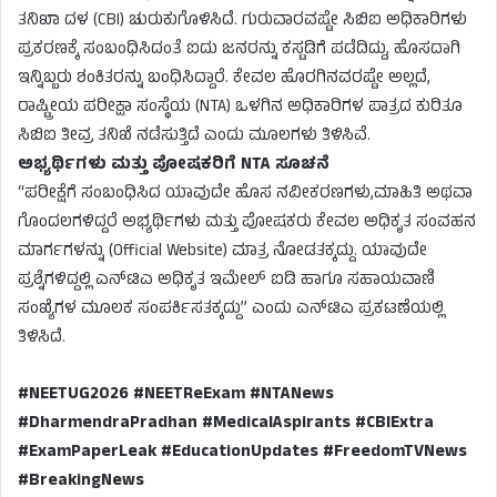
ತನಿಖಾ ದಳ (CBI) ಚುರುಕುಗೊಳಿಸಿದೆ. ಗುರುವಾರವಷ್ಟೇ ಸಿಬಿಐ ಅಧಿಕಾರಿಗಳು
ಪ್ರಕರಣಕ್ಕೆ ಸಂಬಂಧಿಸಿದಂತೆ ಐದು ಜನರನ್ನು ಕಸ್ಟಡಿಗೆ ಪಡೆದಿದ್ದು, ಹೊಸದಾಗಿ
ಇನ್ನಿಬ್ಬರು ಶಂಕಿತರನ್ನು ಬಂಧಿಸಿದ್ದಾರೆ. ಕೇವಲ ಹೊರಗಿನವರಷ್ಟೇ ಅಲ್ಲದೆ,
ರಾಷ್ಟ್ರೀಯ ಪರೀಕ್ಷಾ ಸಂಸ್ಥೆಯ (NTA) ಒಳಗಿನ ಅಧಿಕಾರಿಗಳ ಪಾತ್ರದ ಕುರಿತೂ
ಸಿಬಿಐ ತೀವ್ರ ತನಿಖೆ ನಡೆಸುತ್ತಿದೆ ಎಂದು ಮೂಲಗಳು ತಿಳಿಸಿವೆ.
ಅಭ್ಯರ್ಥಿಗಳು ಮತ್ತು ಪೋಷಕರಿಗೆ NTA ಸೂಚನೆ
“ಪರೀಕ್ಷೆಗೆ ಸಂಬಂಧಿಸಿದ ಯಾವುದೇ ಹೊಸ ನವೀಕರಣಗಳು,ಮಾಹಿತಿ ಅಥವಾ
ಗೊಂದಲಗಳಿದ್ದರೆ ಅಭ್ಯರ್ಥಿಗಳು ಮತ್ತು ಪೋಷಕರು ಕೇವಲ ಅಧಿಕೃತ ಸಂವಹನ
ಮಾರ್ಗಗಳನ್ನು (Official Website) ಮಾತ್ರ ನೋಡತಕ್ಕದ್ದು. ಯಾವುದೇ
ಪ್ರಶ್ನೆಗಳಿದ್ದಲ್ಲಿ ಎನ್‌ಟಿಎ ಅಧಿಕೃತ ಇಮೇಲ್ ಐಡಿ ಹಾಗೂ ಸಹಾಯವಾಣಿ
ಸಂಖ್ಯೆಗಳ ಮೂಲಕ ಸಂಪರ್ಕಿಸತಕ್ಕದ್ದು” ಎಂದು ಎನ್‌ಟಿಎ ಪ್ರಕಟಣೆಯಲ್ಲಿ
ತಿಳಿಸಿದೆ.
#NEETUG2026 #NEETReExam #NTANews
#DharmendraPradhan #MedicalAspirants #CBIExtra
#ExamPaperLeak #EducationUpdates #FreedomTVNews
#BreakingNews