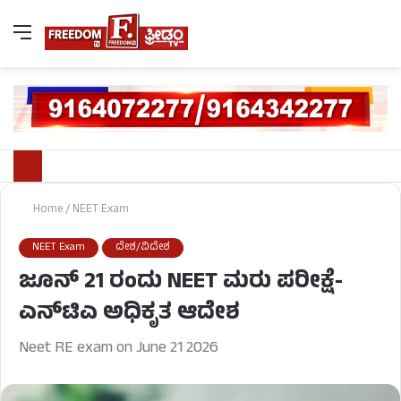
Home
/
NEET Exam
NEET Exam
ದೇಶ/ವಿದೇಶ
ಜೂನ್ 21 ರಂದು NEET ಮರು ಪರೀಕ್ಷೆ-
ಎನ್‌ಟಿಎ ಅಧಿಕೃತ ಆದೇಶ
Neet RE exam on June 21 2026