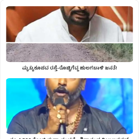
ಮೃತ್ಯುಕೂಪದ ರಸ್ತೆ-ರೊಚ್ಚಿಗೆದ್ದ ಹುಲಗಬಾಳಿ ಜನತೆ!