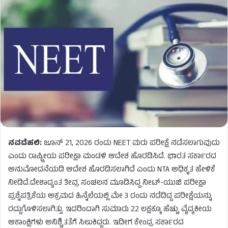
ನವದೆಹಲಿ:
ಜೂನ್ 21, 2026 ರಂದು NEET ಮರು ಪರೀಕ್ಷೆ ನಡೆಸಲಾಗುವುದು
ಎಂದು ರಾಷ್ಟ್ರೀಯ ಪರೀಕ್ಷಾ ಮಂಡಳಿ ಆದೇಶ ಹೊರಡಿಸಿದೆ. ಭಾರತ ಸರ್ಕಾರದ
ಅನುಮೋದನೆಯಡಿ ಆದೇಶ ಹೊರಡಿಸಲಾಗಿದೆ ಎಂದು NTA ಅಧಿಕೃತ ಹೇಳಿಕೆ
ನೀಡಿದೆ.ದೇಶಾದ್ಯಂತ ತೀವ್ರ ಸಂಚಲನ ಮೂಡಿಸಿದ್ದ ನೀಟ್-ಯುಜಿ ಪರೀಕ್ಷಾ
ಪ್ರಶ್ನೆಪತ್ರಿಕೆಯ ಅಕ್ರಮದ ಹಿನ್ನೆಲೆಯಲ್ಲಿ ಮೇ 3 ರಂದು ನಡೆದಿದ್ದ ಪರೀಕ್ಷೆಯನ್ನು
ರದ್ದುಗೊಳಿಸಲಾಗಿತ್ತು. ಇದರಿಂದಾಗಿ ಸುಮಾರು 22 ಲಕ್ಷಕ್ಕೂ ಹೆಚ್ಚು ವೈದ್ಯಕೀಯ
ಆಕಾಂಕ್ಷಿಗಳು ಅನಿಶ್ಚಿತತೆಗೆ ಸಿಲುಕಿದ್ದರು. ಇದೀಗ ಕೇಂದ್ರ ಸರ್ಕಾರದ