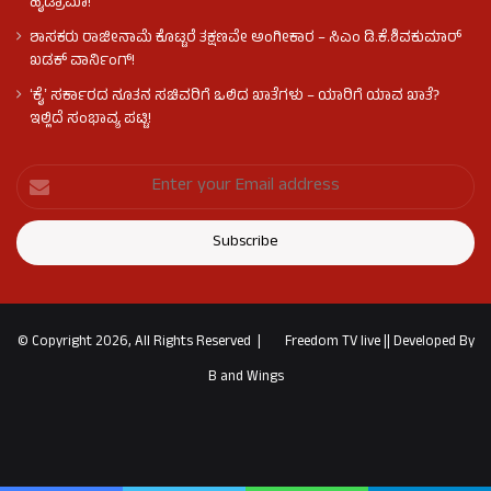
ಹೈಡ್ರಾಮಾ!
ಶಾಸಕರು ರಾಜೀನಾಮೆ ಕೊಟ್ಟರೆ ತಕ್ಷಣವೇ ಅಂಗೀಕಾರ – ಸಿಎಂ ಡಿ.ಕೆ.ಶಿವಕುಮಾರ್
ಖಡಕ್ ವಾರ್ನಿಂಗ್!
ʻಕೈʼ ಸರ್ಕಾರದ ನೂತನ ಸಚಿವರಿಗೆ ಒಲಿದ ಖಾತೆಗಳು – ಯಾರಿಗೆ ಯಾವ ಖಾತೆ?
ಇಲ್ಲಿದೆ ಸಂಭಾವ್ಯ ಪಟ್ಟಿ!
© Copyright 2026, All Rights Reserved |
Freedom TV live
||
Developed By
B and Wings