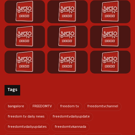
Tags
bangalore
FREEDOMTV
freedom tv
freedomtvchannel
freedom tv daily news
freedomtvdailyupdate
freedomtvdailyupdates
freedomtvkannada