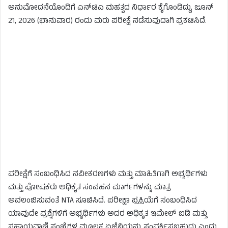
ಅನುಮೋದನೆಯೊಂದಿಗೆ ಎನ್‌ಟಿಎ ಮಹತ್ವದ ನಿರ್ಧಾರ ಕೈಗೊಂಡಿದ್ದು, ಜೂನ್
21, 2026 (ಭಾನುವಾರ) ರಂದು ಮರು ಪರೀಕ್ಷೆ ನಡೆಸುವುದಾಗಿ ಪ್ರಕಟಿಸಿದೆ.
ಪರೀಕ್ಷೆಗೆ ಸಂಬಂಧಿಸಿದ ನವೀಕರಣಗಳು ಮತ್ತು ಮಾಹಿತಿಗಾಗಿ ಅಭ್ಯರ್ಥಿಗಳು
ಮತ್ತು ಪೋಷಕರು ಅಧಿಕೃತ ಸಂವಹನ ಮಾರ್ಗಗಳನ್ನು ಮಾತ್ರ
ಅವಲಂಬಿಸುವಂತೆ NTA ಸೂಚಿಸಿದೆ. ಪರೀಕ್ಷಾ ಪ್ರಕ್ರಿಯೆಗೆ ಸಂಬಂಧಿಸಿದ
ಯಾವುದೇ ಪ್ರಶ್ನೆಗಳಿಗೆ ಅಭ್ಯರ್ಥಿಗಳು ಅದರ ಅಧಿಕೃತ ಇಮೇಲ್ ಐಡಿ ಮತ್ತು
ಸಹಾಯವಾಣಿ ಸಂಖ್ಯೆಗಳ ಮೂಲಕ ಏಜೆನ್ಸಿಯನ್ನು ಸಂಪರ್ಕಿಸಬಹುದು ಎಂದು