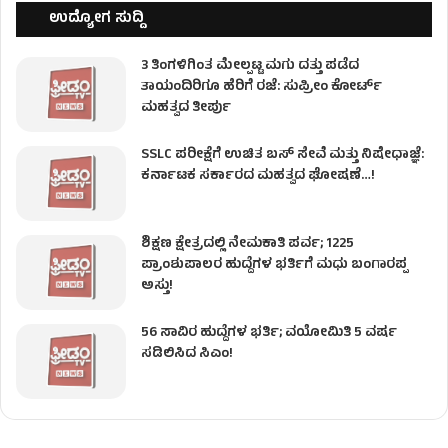
ಉದ್ಯೋಗ ಸುದ್ದಿ
3 ತಿಂಗಳಿಗಿಂತ ಮೇಲ್ಪಟ್ಟ ಮಗು ದತ್ತು ಪಡೆದ
ತಾಯಂದಿರಿಗೂ ಹೆರಿಗೆ ರಜೆ: ಸುಪ್ರೀಂ ಕೋರ್ಟ್
ಮಹತ್ವದ ತೀರ್ಪು
SSLC ಪರೀಕ್ಷೆಗೆ ಉಚಿತ ಬಸ್ ಸೇವೆ ಮತ್ತು ನಿಷೇಧಾಜ್ಞೆ:
ಕರ್ನಾಟಕ ಸರ್ಕಾರದ ಮಹತ್ವದ ಘೋಷಣೆ…!
ಶಿಕ್ಷಣ ಕ್ಷೇತ್ರದಲ್ಲಿ ನೇಮಕಾತಿ ಪರ್ವ; 1225
ಪ್ರಾಂಶುಪಾಲರ ಹುದ್ದೆಗಳ ಭರ್ತಿಗೆ ಮಧು ಬಂಗಾರಪ್ಪ
ಅಸ್ತು!
56 ಸಾವಿರ ಹುದ್ದೆಗಳ ಭರ್ತಿ; ವಯೋಮಿತಿ 5 ವರ್ಷ
ಸಡಿಲಿಸಿದ ಸಿಎಂ!