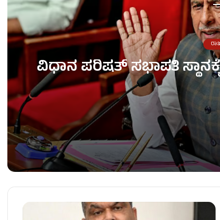
ರಾ
ವಿಧಾನ ಪರಿಷತ್ ಸಭಾಪತಿ ಸ್ಥಾನಕ
ವಿಧಾನ ಪರಿಷತ್ ಸಭಾಪತಿ ಸ್ಥಾನಕ್ಕೆ ಬಸವರಾಜ ಹೊರಟ್ಟಿ ರಾ
ಬಂಡಾಯ ಶಾಸಕರಿಗೆ TB ಜಯಚಂದ್ರ & HK ಪಾಟೀಲ್ ನೇತೃತ್ವ 