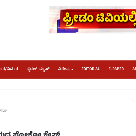
ೇಶ/ವಿದೇಶ
ವೈರಲ್ ನ್ಯೂಸ್
ವಿಶೇಷ
EDITORIAL
E-PAPER
A
ಕೇಸ್