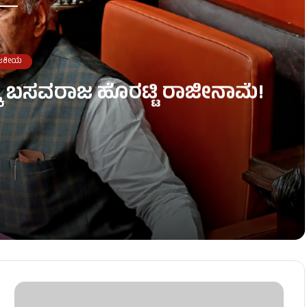
ಜಕೀಯ
್ಕೆ ಬಸವರಾಜ ಹೊರಟ್ಟಿ ರಾಜೀನಾಮೆ!
ಜೀನಾಮೆ!
– ಅಧಿವೇಶನದಲ್ಲಿ ಡಿಕೆಶಿಗೆ ಮುಜುಗರ!