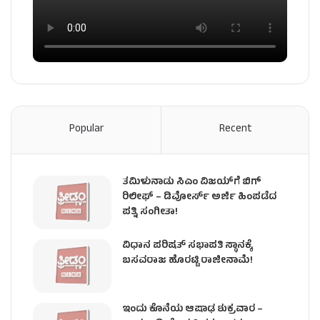
Popular
Recent
ತಮಿಳುನಾಡು ಸಿಎಂ ವಿಜಯ್‌ಗೆ ಬಿಗ್
ರಿಲೀಫ್ – ಡಿವೋರ್ಸ್ ಅರ್ಜಿ ಹಿಂಪಡೆದ
ಪತ್ನಿ ಸಂಗೀತಾ!
ವಿಧಾನ ಪರಿಷತ್ ಸಭಾಪತಿ ಸ್ಥಾನಕ್ಕೆ
ಬಸವರಾಜ ಹೊರಟ್ಟಿ ರಾಜೀನಾಮೆ!
ಇಂದು ಕೊನೆಯ ಆಷಾಢ ಶುಕ್ರವಾರ –