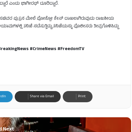
ದ್ದಾರೆ ಎಂದು ಭಾಗೀರಥ್ ದೂರಿದ್ದಾರೆ.
್ರ ಸಚಿವರ ಪುತ್ರನ ಮೇಲೆ ಪೋಕ್ಸೋ ಕೇಸ್ ದಾಖಲಾಗಿರುವುದು ರಾಜಕೀಯ
ಗಳಲ್ಲಿ ತನಿಖೆ ನಡೆಸುತ್ತಿದ್ದು,ತನಿಖೆಯನ್ನು ಪೊಲೀಸರು ತೀವ್ರಗೊಳಿಸಿದ್ದು
#BreakingNews #CrimeNews #FreedomTV
edIn
Share via Email
Print
d Next