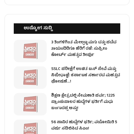
ಉದ್ಯೋಗ ಸುದ್ದಿ
3 ತಿಂಗಳಿಗಿಂತ ಮೇಲ್ಪಟ್ಟ ಮಗು ದತ್ತು ಪಡೆದ
ತಾಯಂದಿರಿಗೂ ಹೆರಿಗೆ ರಜೆ: ಸುಪ್ರೀಂ
ಕೋರ್ಟ್ ಮಹತ್ವದ ತೀರ್ಪು
SSLC ಪರೀಕ್ಷೆಗೆ ಉಚಿತ ಬಸ್ ಸೇವೆ ಮತ್ತು
ನಿಷೇಧಾಜ್ಞೆ: ಕರ್ನಾಟಕ ಸರ್ಕಾರದ ಮಹತ್ವದ
ಘೋಷಣೆ…!
ಶಿಕ್ಷಣ ಕ್ಷೇತ್ರದಲ್ಲಿ ನೇಮಕಾತಿ ಪರ್ವ; 1225
ಪ್ರಾಂಶುಪಾಲರ ಹುದ್ದೆಗಳ ಭರ್ತಿಗೆ ಮಧು
ಬಂಗಾರಪ್ಪ ಅಸ್ತು!
56 ಸಾವಿರ ಹುದ್ದೆಗಳ ಭರ್ತಿ; ವಯೋಮಿತಿ 5
ವರ್ಷ ಸಡಿಲಿಸಿದ ಸಿಎಂ!