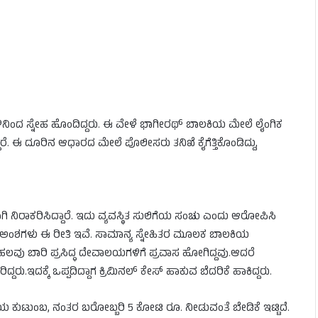
ಿನಿಂದ ಸ್ನೇಹ ಹೊಂದಿದ್ದರು. ಈ ವೇಳೆ ಭಾಗೀರಥ್ ಬಾಲಕಿಯ ಮೇಲೆ ಲೈಂಗಿಕ
ೆ. ಈ ದೂರಿನ ಆಧಾರದ ಮೇಲೆ ಪೊಲೀಸರು ತನಿಖೆ ಕೈಗೆತ್ತಿಕೊಂಡಿದ್ದು,
ಿರಾಕರಿಸಿದ್ದಾರೆ. ಇದು ವ್ಯವಸ್ಥಿತ ಸುಲಿಗೆಯ ಸಂಚು ಎಂದು ಆರೋಪಿಸಿ
ನ ಅಂಶಗಳು ಈ ರೀತಿ ಇವೆ. ಸಾಮಾನ್ಯ ಸ್ನೇಹಿತರ ಮೂಲಕ ಬಾಲಕಿಯ
ಲವು ಬಾರಿ ಪ್ರಸಿದ್ಧ ದೇವಾಲಯಗಳಿಗೆ ಪ್ರವಾಸ ಹೋಗಿದ್ದವು.ಆದರೆ
.ಇದಕ್ಕೆ ಒಪ್ಪದಿದ್ದಾಗ ಕ್ರಿಮಿನಲ್ ಕೇಸ್ ಹಾಕುವ ಬೆದರಿಕೆ ಹಾಕಿದ್ದರು.
ಯ ಕುಟುಂಬ, ನಂತರ ಬರೋಬ್ಬರಿ 5 ಕೋಟಿ ರೂ. ನೀಡುವಂತೆ ಬೇಡಿಕೆ ಇಟ್ಟಿದೆ.