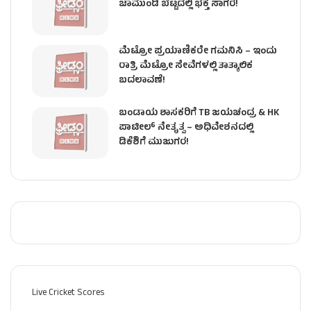
ಚಾಮುಂಡಿ ಬೆಟ್ಟದಲ್ಲಿ ಭಕ್ತ ಸಾಗರ!
ಮೆಟ್ರೋ ಪ್ರಯಾಣಿಕರೇ ಗಮನಿಸಿ – ಇಂದು
ರಾತ್ರಿ ಮೆಟ್ರೋ ಸೇವೆಗಳಲ್ಲಿ ತಾತ್ಕಾಲಿಕ
ಬದಲಾವಣೆ!
ಬಂಡಾಯ ಶಾಸಕರಿಗೆ TB ಜಯಚಂದ್ರ & HK
ಪಾಟೀಲ್ ನೇತೃತ್ವ – ಅಧಿವೇಶನದಲ್ಲಿ
ಡಿಕೆಶಿಗೆ ಮುಜುಗರ!
Live Cricket Scores