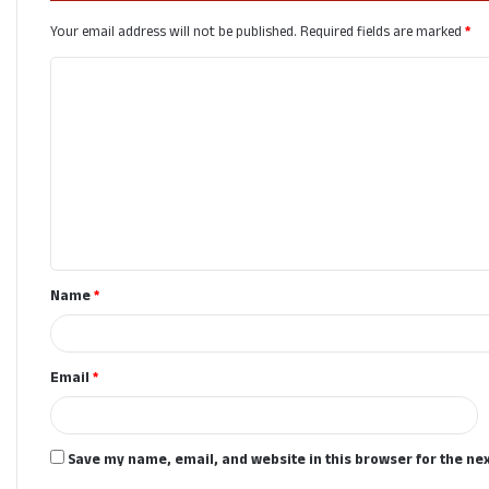
Your email address will not be published.
Required fields are marked
*
C
o
m
m
e
n
t
Name
*
*
Email
*
Save my name, email, and website in this browser for the ne