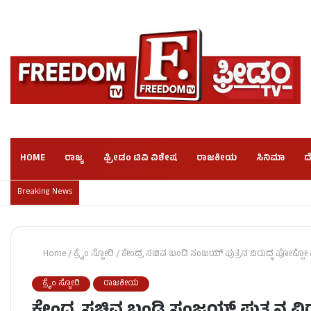
HOME
ರಾಜ್ಯ
ಫ್ರೀಡಂ ಟಿವಿ ವಿಶೇಷ
ರಾಜಕೀಯ
ಸಿನಿಮಾ
ದ
Breaking News
Home
/
ಕ್ರೈಂ ಸ್ಟೋರಿ
/
ಕೇಂದ್ರ ಸಚಿವ ಬಂಡಿ ಸಂಜಯ್ ಪುತ್ರನ ವಿರುದ್ಧ ಪೋಕ್ಸೋ 
ಕ್ರೈಂ ಸ್ಟೋರಿ
ರಾಜಕೀಯ