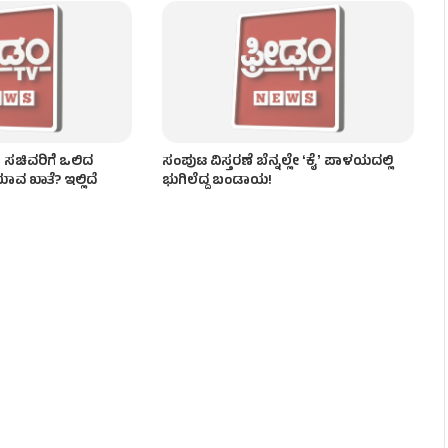
ಎದುರು ಕಾರ್ಯಕರ್ತರ ಹೈಡ್ರಾಮಾ!
 ಸಚಿವರಿಗೆ ಒಲಿದ
ಸಂಪುಟ ವಿಸ್ತರಣೆ ಬೆನ್ನಲ್ಲೇ ʻಕೈʼ ಪಾಳಯದಲ್ಲಿ
ಾವ ಖಾತೆ? ಇಲ್ಲಿದೆ
ಭುಗಿಲೆದ್ದ ಬಂಡಾಯ!