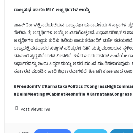
ರಾಜ್ಯಸಭೆ ಹಾಗೂ MLC ಅಭ್ಯರ್ಥಿಗಳ ಆಯ್ಕೆ
ಜೂನ್ ತಿಂಗಳಲ್ಲಿ ನಡೆಯಲಿರುವ ರಾಜ್ಯಸಭಾ ಚುನಾವಣೆಯ 4 ಸ್ಥಾನಗಳ ಪೈಕಿ
ಸೇರಿದಂತೆ) ಅಭ್ಯರ್ಥಿಗಳ ಆಯ್ಕೆ ಅಂತಿಮಗೊಳ್ಳಲಿದೆ. ವಿಧಾನಪರಿಷತ
ಅಭ್ಯರ್ಥಿಗಳ ಪಟ್ಟಿಯ ಕುರಿತು ಹಿರಿಯ ನಾಯಕರೊಂದಿಗೆ ಚರ್ಚೆ ನಡೆಯಲಿದೆ
ರಾಜ್ಯದಲ್ಲಿ ಮತದಾರರ ಪಟ್ಟಿಗಳ ಪರಿಷ್ಕರಣೆ (SIR) ಮತ್ತು ಮುಂಬರುವ ಸ್
ಡಿಸಿಎಂಗೆ ಸ್ಪಷ್ಟ ನಿರ್ದೇಶನ ನೀಡಲಿದೆ. ಕಳೆದ ಎರಡು ದಿನಗಳ ಹಿಂದೆಯೇ ರ
ನಿರ್ಧಾರವನ್ನು ಇಂದು ಸಿದ್ದರಾಮಯ್ಯ ಅವರ ಮುಂದೆ ಮಂಡಿಸಲಾಗುವುದು.
ಸರ್ಕಾರದ ಮುಂದಿನ ಹಾದಿ ನಿರ್ಧಾರವಾಗಲಿದೆ. ಹೀಗಾಗಿ ಕರ್ನಾಟಕದ ರಾಜಕ
#FreedomTV #KarnatakaPolitics #CongressHighComman
#DelhiMeeting #CabinetReshuffle #KarnatakaCongress 
Post Views:
199