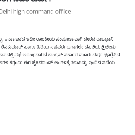
ಿಗೆ ಸಿಎಂ ಕುರ್ಚಿ?
 Delhi high command office
ತಿದ್ದು,, ಕರ್ನಾಟಕದ ಇಡೀ ರಾಜಕೀಯ ಸಂಪೂರ್ಣವಾಗಿ ದೇಶದ ರಾಜಧಾನಿ
 ಡಿ.ಕೆ. ಶಿವಕುಮಾರ್ ಹಾಗೂ ಹಿರಿಯ ಸಚಿವರು ಈಗಾಗಲೇ ದೆಹಲಿಯಲ್ಲಿ ಬೀಡು
ರ್ಗೆ ನಿವಾಸದಲ್ಲಿ ಸಭೆ ಆರಂಭವಾಗಿದೆ.ಕಾಂಗ್ರೆಸ್ ಸರ್ಕಾರ ಮೂರು ವರ್ಷ ಪೂರೈಸಿದ
ಲಗಳ ಕಗ್ಗಂಟು ಈಗ ಹೈಕಮಾಂಡ್ ಅಂಗಳಕ್ಕೆ ತಲುಪಿದ್ದು, ಇಂದಿನ ಸಭೆಯ