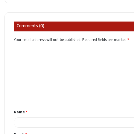
Comments (0)
Your email address will not be published.
Required fields are marked
*
C
o
m
m
e
n
t
Name
*
*