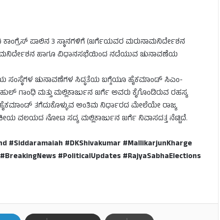
 ಕಾಂಗ್ರೆಸ್ ಪಾಲಿನ 3 ಸ್ಥಾನಗಳಿಗೆ (ಖರ್ಗೆಯವರ ಮರುನಾಮನಿರ್ದೇಶನ
್‌ನ ನಾಮನಿರ್ದೇಶನ ಹಾಗೂ ವಿಧಾನಸಭೆಯಿಂದ ನಡೆಯುವ ಚುನಾವಣೆಯ
.
ಥಳೀಯ ಸಂಸ್ಥೆಗಳ ಚುನಾವಣೆಗಳ ಸಿದ್ಧತೆಯ ಬಗ್ಗೆಯೂ ಹೈಕಮಾಂಡ್ ಸಿಎಂ-
ಾಹುಲ್ ಗಾಂಧಿ ಮತ್ತು ಮಲ್ಲಿಕಾರ್ಜುನ ಖರ್ಗೆ ಅವರು ಕೈಗೊಂಡಿರುವ ರಹಸ್ಯ
 ಹೈಕಮಾಂಡ್ ತಗೆದುಕೊಳ್ಳುವ ಅಂತಿಮ ನಿರ್ಧಾರದ ಮೇಲೆಯೇ ರಾಜ್ಯ
ೀಯ ವಲಯದ ನೋಟ ಸದ್ಯ ಮಲ್ಲಿಕಾರ್ಜುನ ಖರ್ಗೆ ನಿವಾಸದತ್ತ ನೆಟ್ಟಿದೆ.
d #Siddaramaiah #DKShivakumar #MallikarjunKharge
#BreakingNews #PoliticalUpdates #RajyaSabhaElections