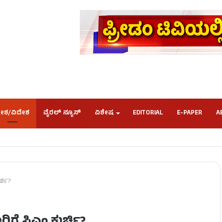
ೇಶ/ವಿದೇಶ
ವೈರಲ್ ನ್ಯೂಸ್
ವಿಶೇಷ
EDITORIAL
E-PAPER
A
್ಚಿ?