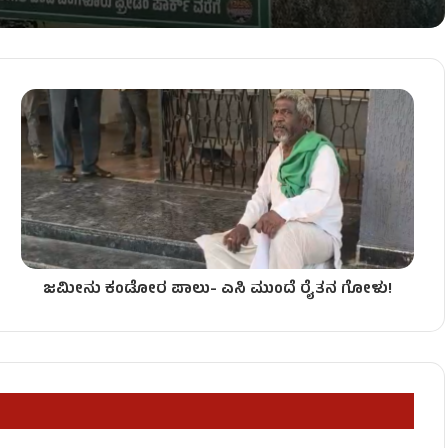
ು ದೆಹಲಿಗೆ ಡಿಕೆಶಿ ಭೇಟಿ!
ೈಲ್ ಉತ್ಪನ್ನಗಳ ಬೆಲೆ ಏರಿಕೆ!
ಜಮೀನು ಕಂಡೋರ ಪಾಲು- ಎಸಿ ಮುಂದೆ ರೈತನ ಗೋಳು!
ಜೀನಾಮೆ!
– ಅಧಿವೇಶನದಲ್ಲಿ ಡಿಕೆಶಿಗೆ ಮುಜುಗರ!