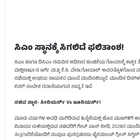
ಸಿಎಂ ಸ್ಥಾನಕ್ಕೆ ಸಿಗಲಿದೆ ಫಲಿತಾಂಶ!
ಸಿಎಂ ಹಾಗೂ ಡಿಸಿಎಂ ನಡುವಿನ ಅಧಿಕಾರ ಹಂಚಿಕೆಯ ಗೊಂದಲಕ್ಕೆ ಶಾಶ್ವತ 
ಮಲ್ಲಿಕಾರ್ಜುನ ಖರ್ಗೆ ಮತ್ತು ಕೆ.ಸಿ. ವೇಣುಗೋಪಾಲ್ ಅವರನ್ನೊಳಗೊಂಡ ವರಿ
ಸಭೆಯಲ್ಲಿ ಉಭಯ ನಾಯಕರ ಮುಂದೆ ಮಂಡಿಸಲಿದ್ದಾರೆ. ಮುಂದಿನ ದಿನಗಳ
ಕಡಕ್ ಸಂದೇಶ ರವಾನೆಯಾಗುವ ಸಾಧ್ಯತೆ ಇದೆ.
ಸಚಿವ ಸ್ಥಾನ- ಸೀನಿಯರ್ಸ್ Vs ಜೂನಿಯರ್ಸ್!
ಮೂರು ವರ್ಷಗಳ ಅವಧಿ ಮುಗಿದಿರುವ ಹಿನ್ನೆಲೆಯಲ್ಲಿ ಹೊಸ ಮುಖಗಳಿಗೆ 
ವಿವಾದದ ಸುಳಿಯಲ್ಲಿರುವ ಸಚಿವರಿಗೆ ಗೇಟ್ ಪಾಸ್ ನೀಡಿ, 2028ರ ಮುಂದಿ
ತಂತ್ರಗಾರಿಕೆಯೊಂದಿಗೆ ಸಂಪುಟ ಪುನರ್ರಚಿಸಲು ಹೈಕಮಾಂಡ್ ಗ್ರೀನ್ ಸಿಗ್ನಲ್