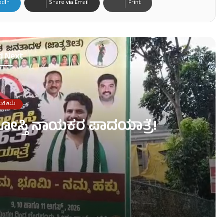
edIn
Share via Email
Print
d Next
ಜಕೀಯ
ಧ ದೋಸ್ತಿ ನಾಯಕರ ಪಾದಯಾತ್ರೆ!