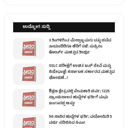
ಉದ್ಯೋಗ ಸುದ್ದಿ
3 ತಿಂಗಳಿಗಿಂತ ಮೇಲ್ಪಟ್ಟ ಮಗು ದತ್ತು ಪಡೆದ
ತಾಯಂದಿರಿಗೂ ಹೆರಿಗೆ ರಜೆ: ಸುಪ್ರೀಂ
ಕೋರ್ಟ್ ಮಹತ್ವದ ತೀರ್ಪು
SSLC ಪರೀಕ್ಷೆಗೆ ಉಚಿತ ಬಸ್ ಸೇವೆ ಮತ್ತು
ನಿಷೇಧಾಜ್ಞೆ: ಕರ್ನಾಟಕ ಸರ್ಕಾರದ ಮಹತ್ವದ
ಘೋಷಣೆ…!
ಶಿಕ್ಷಣ ಕ್ಷೇತ್ರದಲ್ಲಿ ನೇಮಕಾತಿ ಪರ್ವ; 1225
ಪ್ರಾಂಶುಪಾಲರ ಹುದ್ದೆಗಳ ಭರ್ತಿಗೆ ಮಧು
ಬಂಗಾರಪ್ಪ ಅಸ್ತು!
56 ಸಾವಿರ ಹುದ್ದೆಗಳ ಭರ್ತಿ; ವಯೋಮಿತಿ 5
ವರ್ಷ ಸಡಿಲಿಸಿದ ಸಿಎಂ!