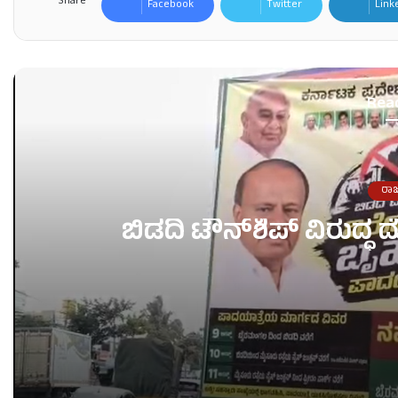
Share
Facebook
Twitter
Link
Rea
ರಾ
ಬಿಡದಿ ಟೌನ್‌ಶಿಪ್‌ ವಿರುದ್
ಬಿಡದಿ ಟೌನ್‌ಶಿಪ್‌ ವಿರುದ್ಧ ದೋಸ್ತಿ ನಾಯಕರ ಪಾದಯಾತ್ರೆ!