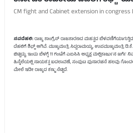
ಕರ್ನಾಟಕ ರಾಜಕೀಯ ದೆಹಲಿಗೆ ಶಿಫ್ಟ್- ಯಾರ
CM fight and Cabinet extension in congress
ನವದೆಹಲಿ:
ರಾಜ್ಯ ಕಾಂಗ್ರೆಸ್ ರಾಜಕಾರಣದ ಮಹತ್ವದ ಬೆಳವಣಿಗೆಯಾಗುತ್
ದೆಹಲಿಗೆ ಶಿಫ್ಟ್ ಆಗಿವೆ. ಮುಖ್ಯಮಂತ್ರಿ ಸಿದ್ದರಾಮಯ್ಯ, ಉಪಮುಖ್ಯಮಂತ್ರಿ
ಬಿಟ್ಟಿದ್ದು, ಇಂದು ಬೆಳಗ್ಗೆ 11 ಗಂಟೆಗೆ ಎಐಸಿಸಿ ಅಧ್ಯಕ್ಷ ಮಲ್ಲಿಕಾರ್ಜುನ ಖ
ಹಿನ್ನೆಲೆಯಲ್ಲಿ ನಾಯಕತ್ವ ಬದಲಾವಣೆ, ಸಂಪುಟ ಪುನಾರಚನೆ ಹಲವು ಗೊಂದ
ಮೇಲೆ ಇಡೀ ರಾಜ್ಯದ ಕಣ್ಣು ನೆಟ್ಟಿದೆ.