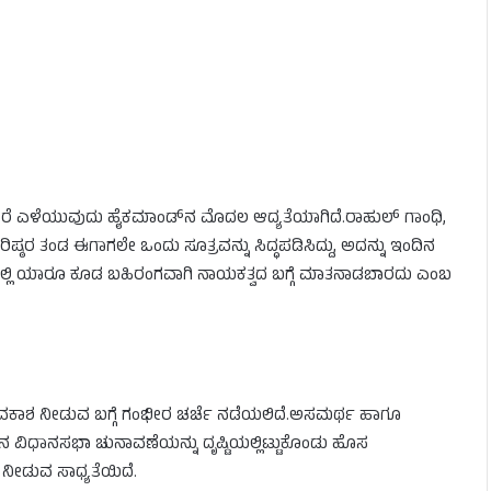
ತೆರೆ ಎಳೆಯುವುದು ಹೈಕಮಾಂಡ್‌ನ ಮೊದಲ ಆದ್ಯತೆಯಾಗಿದೆ.ರಾಹುಲ್ ಗಾಂಧಿ,
ಷ್ಠರ ತಂಡ ಈಗಾಗಲೇ ಒಂದು ಸೂತ್ರವನ್ನು ಸಿದ್ಧಪಡಿಸಿದ್ದು, ಅದನ್ನು ಇಂದಿನ
ಲ್ಲಿ ಯಾರೂ ಕೂಡ ಬಹಿರಂಗವಾಗಿ ನಾಯಕತ್ವದ ಬಗ್ಗೆ ಮಾತನಾಡಬಾರದು ಎಂಬ
ಅವಕಾಶ ನೀಡುವ ಬಗ್ಗೆ ಗಂಭೀರ ಚರ್ಚೆ ನಡೆಯಲಿದೆ.ಅಸಮರ್ಥ ಹಾಗೂ
ನ ವಿಧಾನಸಭಾ ಚುನಾವಣೆಯನ್ನು ದೃಷ್ಟಿಯಲ್ಲಿಟ್ಟುಕೊಂಡು ಹೊಸ
 ನೀಡುವ ಸಾಧ್ಯತೆಯಿದೆ.