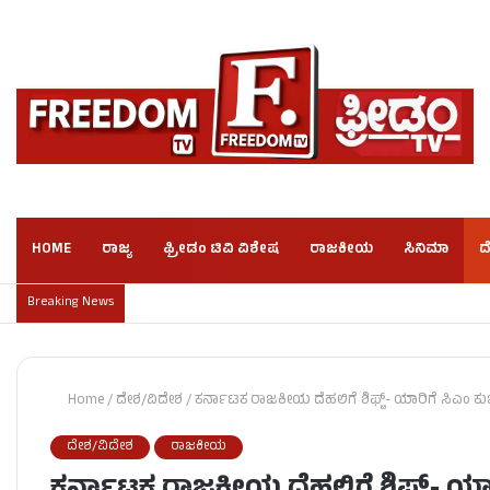
HOME
ರಾಜ್ಯ
ಫ್ರೀಡಂ ಟಿವಿ ವಿಶೇಷ
ರಾಜಕೀಯ
ಸಿನಿಮಾ
ದ
Breaking News
Home
/
ದೇಶ/ವಿದೇಶ
/
ಕರ್ನಾಟಕ ರಾಜಕೀಯ ದೆಹಲಿಗೆ ಶಿಫ್ಟ್- ಯಾರಿಗೆ ಸಿಎಂ ಕುರ
ದೇಶ/ವಿದೇಶ
ರಾಜಕೀಯ