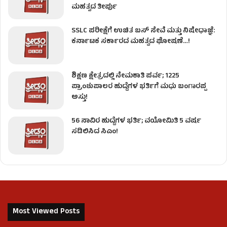
ಮಹತ್ವದ ತೀರ್ಪು
SSLC ಪರೀಕ್ಷೆಗೆ ಉಚಿತ ಬಸ್ ಸೇವೆ ಮತ್ತು ನಿಷೇಧಾಜ್ಞೆ:
ಕರ್ನಾಟಕ ಸರ್ಕಾರದ ಮಹತ್ವದ ಘೋಷಣೆ…!
ಶಿಕ್ಷಣ ಕ್ಷೇತ್ರದಲ್ಲಿ ನೇಮಕಾತಿ ಪರ್ವ; 1225
ಪ್ರಾಂಶುಪಾಲರ ಹುದ್ದೆಗಳ ಭರ್ತಿಗೆ ಮಧು ಬಂಗಾರಪ್ಪ
ಅಸ್ತು!
56 ಸಾವಿರ ಹುದ್ದೆಗಳ ಭರ್ತಿ; ವಯೋಮಿತಿ 5 ವರ್ಷ
ಸಡಿಲಿಸಿದ ಸಿಎಂ!
Most Viewed Posts