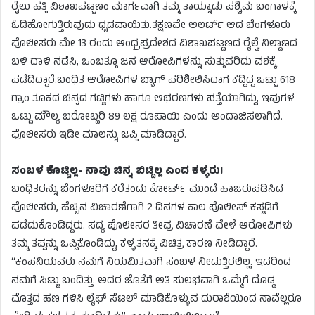
ರೈಲು ಹತ್ತಿ ವಿಶಾಖಪಟ್ಟಣಂ ಮಾರ್ಗವಾಗಿ ತಮ್ಮ ತಾಯ್ನಾಡು ಪಶ್ಚಿಮ ಬಂಗಾಳಕ್ಕೆ
ಓಡಿಹೋಗುತ್ತಿರುವುದು ಧೃಡವಾಯಿತು.ತಕ್ಷಣವೇ ಅಲರ್ಟ್ ಆದ ಬೆಂಗಳೂರು
ಪೊಲೀಸರು ಮೇ 13 ರಂದು ಆಂಧ್ರಪ್ರದೇಶದ ವಿಶಾಖಪಟ್ಟಣದ ರೈಲ್ವೆ ನಿಲ್ದಾಣದ
ಬಳಿ ದಾಳಿ ನಡೆಸಿ, ಒಂಬತ್ತೂ ಜನ ಆರೋಪಿಗಳನ್ನು ಸುತ್ತುವರಿದು ವಶಕ್ಕೆ
ಪಡೆದಿದ್ದಾರೆ.ಬಂಧಿತ ಆರೋಪಿಗಳ ಬ್ಯಾಗ್ ಪರಿಶೀಲಿಸಿದಾಗ ಕದ್ದಿದ್ದ ಒಟ್ಟು 618
ಗ್ರಾಂ ತೂಕದ ಚಿನ್ನದ ಗಟ್ಟಿಗಳು ಹಾಗೂ ಆಭರಣಗಳು ಪತ್ತೆಯಾಗಿದ್ದು, ಇವುಗಳ
ಒಟ್ಟು ಮೌಲ್ಯ ಬರೋಬ್ಬರಿ 89 ಲಕ್ಷ ರೂಪಾಯಿ ಎಂದು ಅಂದಾಜಿಸಲಾಗಿದೆ.
ಪೊಲೀಸರು ಇಡೀ ಮಾಲನ್ನು ಜಪ್ತಿ ಮಾಡಿದ್ದಾರೆ.
ಸಂಬಳ ಕೊಟ್ಟಿಲ್ಲ- ನಾವು ಚಿನ್ನ ಬಿಟ್ಟಿಲ್ಲ ಎಂದ ಕಳ್ಳರು!
ಬಂಧಿತರನ್ನು ಬೆಂಗಳೂರಿಗೆ ಕರೆತಂದು ಕೋರ್ಟ್ ಮುಂದೆ ಹಾಜರುಪಡಿಸಿದ
ಪೊಲೀಸರು, ಹೆಚ್ಚಿನ ವಿಚಾರಣೆಗಾಗಿ 2 ದಿನಗಳ ಕಾಲ ಪೊಲೀಸ್ ಕಸ್ಟಡಿಗೆ
ಪಡೆದುಕೊಂಡಿದ್ದರು. ಸದ್ಯ ಪೊಲೀಸರ ತೀವ್ರ ವಿಚಾರಣೆ ವೇಳೆ ಆರೋಪಿಗಳು
ತಮ್ಮ ತಪ್ಪನ್ನು ಒಪ್ಪಿಕೊಂಡಿದ್ದು, ಕಳ್ಳತನಕ್ಕೆ ವಿಚಿತ್ರ ಕಾರಣ ನೀಡಿದ್ದಾರೆ.
“ಕಂಪನಿಯವರು ನಮಗೆ ನಿಯಮಿತವಾಗಿ ಸಂಬಳ ನೀಡುತ್ತಿರಲಿಲ್ಲ. ಇದರಿಂದ
ನಮಗೆ ಸಿಟ್ಟು ಬಂದಿತ್ತು. ಅದರ ಜೊತೆಗೆ ಅತಿ ಸುಲಭವಾಗಿ ಒಮ್ಮೆಗೆ ದೊಡ್ಡ
ಮೊತ್ತದ ಹಣ ಗಳಿಸಿ ಲೈಫ್ ಸೆಟಲ್ ಮಾಡಿಕೊಳ್ಳುವ ದುರಾಶೆಯಿಂದ ನಾವೆಲ್ಲರೂ