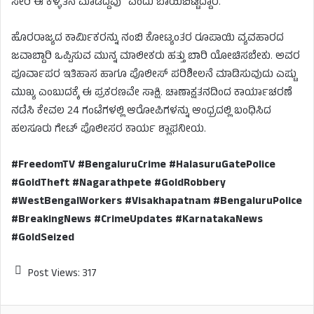
ಸೇರಿ ಈ ಕಳ್ಳತನ ಮಾಡಿದ್ದೆವು” ಎಂದು ಬಾಯಿಬಿಟ್ಟಿದ್ದಾರೆ.
ಹೊರರಾಜ್ಯದ ಕಾರ್ಮಿಕರನ್ನು ನಂಬಿ ಕೋಟ್ಯಂತರ ರೂಪಾಯಿ ವ್ಯವಹಾರದ
ಜವಾಬ್ದಾರಿ ಒಪ್ಪಿಸುವ ಮುನ್ನ ಮಾಲೀಕರು ಹತ್ತು ಬಾರಿ ಯೋಚಿಸಬೇಕು. ಅವರ
ಪೂರ್ವಾಪರ ಇತಿಹಾಸ ಹಾಗೂ ಪೊಲೀಸ್ ಪರಿಶೀಲನೆ ಮಾಡಿಸುವುದು ಎಷ್ಟು
ಮುಖ್ಯ ಎಂಬುದಕ್ಕೆ ಈ ಪ್ರಕರಣವೇ ಸಾಕ್ಷಿ. ಚಾಣಾಕ್ಷತನದಿಂದ ಕಾರ್ಯಾಚರಣೆ
ನಡೆಸಿ ಕೇವಲ 24 ಗಂಟೆಗಳಲ್ಲಿ ಆರೋಪಿಗಳನ್ನು ಆಂಧ್ರದಲ್ಲಿ ಬಂಧಿಸಿದ
ಹಲಸೂರು ಗೇಟ್ ಪೊಲೀಸರ ಕಾರ್ಯ ಶ್ಲಾಘನೀಯ.
#FreedomTV #BengaluruCrime #HalasuruGatePolice
#GoldTheft #Nagarathpete #GoldRobbery
#WestBengalWorkers #Visakhapatnam #BengaluruPolice
#BreakingNews #CrimeUpdates #KarnatakaNews
#GoldSeized
Post Views:
317