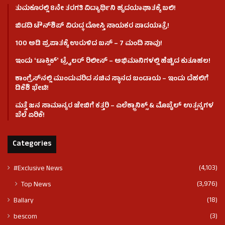
ತುಮಕೂರಲ್ಲಿ 8ನೇ ತರಗತಿ ವಿದ್ಯಾರ್ಥಿನಿ ಹೃದಯಾಘಾತಕ್ಕೆ ಬಲಿ!
ಬಿಡದಿ ಟೌನ್‌ಶಿಪ್‌ ವಿರುದ್ಧ ದೋಸ್ತಿ ನಾಯಕರ ಪಾದಯಾತ್ರೆ!
100 ಅಡಿ ಪ್ರಪಾತಕ್ಕೆ ಉರುಳಿದ ಬಸ್‌ – 7 ಮಂದಿ ಸಾವು!
ಇಂದು ʻಟಾಕ್ಸಿಕ್ʼ ಟ್ರೈಲರ್ ರಿಲೀಸ್‌ – ಅಭಿಮಾನಿಗಳಲ್ಲಿ ಹೆಚ್ಚಿದ ಕುತೂಹಲ!
ಕಾಂಗ್ರೆಸ್​ನಲ್ಲಿ ಮುಂದುವರಿದ ಸಚಿವ ಸ್ಥಾನದ ಬಂಡಾಯ – ಇಂದು ದೆಹಲಿಗೆ
ಡಿಕೆಶಿ ಭೇಟಿ!
ಮತ್ತೆ ಜನ ಸಾಮಾನ್ಯರ ಜೇಬಿಗೆ ಕತ್ತರಿ – ಎಲೆಕ್ಟ್ರಾನಿಕ್ಸ್ & ಮೊಬೈಲ್ ಉತ್ಪನ್ನಗಳ
ಬೆಲೆ ಏರಿಕೆ!
Categories
(4,103)
#Exclusive News
(3,976)
Top News
(18)
Ballary
(3)
bescom