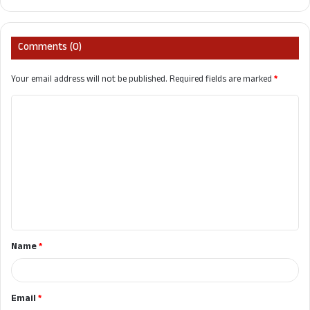
Comments (0)
Your email address will not be published.
Required fields are marked
*
C
o
m
m
e
n
t
Name
*
*
Email
*