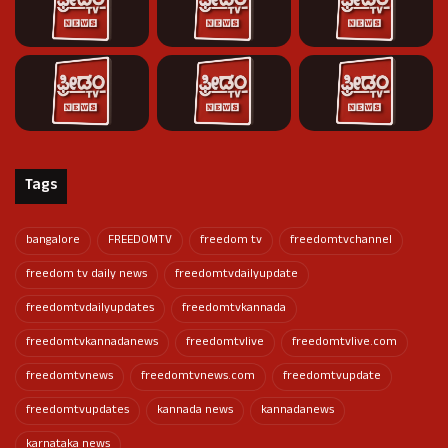
Tags
bangalore
FREEDOMTV
freedom tv
freedomtvchannel
freedom tv daily news
freedomtvdailyupdate
freedomtvdailyupdates
freedomtvkannada
freedomtvkannadanews
freedomtvlive
freedomtvlive.com
freedomtvnews
freedomtvnews.com
freedomtvupdate
freedomtvupdates
kannada news
kannadanews
karnataka news