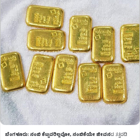
ಬೆಂಗಳೂರು:
ನಂಬಿ ಕೆಟ್ಟವರಿಲ್ಲವೋ, ನಂಬಿಕೆಯೇ ಜೀವನ
ದ ತತ್ವದಡಿ