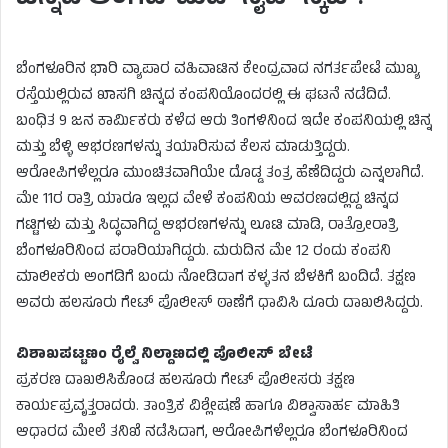
ಬೆಂಗಳೂರಿನ ಭಾರಿ ವ್ಯಾಪಾರ ವಹಿವಾಟಿನ ಕೇಂದ್ರವಾದ ನಗರ್ತಪೇಟೆ ಮುಖ್ಯ
ರಸ್ತೆಯಲ್ಲಿರುವ ಖಾಸಗಿ ಚಿನ್ನದ ಕಂಪನಿಯೊಂದರಲ್ಲಿ ಈ ಘಟನೆ ನಡೆದಿದೆ.
ಬಂಧಿತ 9 ಜನ ಕಾರ್ಮಿಕರು ಕಳೆದ ಆರು ತಿಂಗಳಿನಿಂದ ಇದೇ ಕಂಪನಿಯಲ್ಲಿ ಚಿನ್ನ
ಮತ್ತು ಬೆಳ್ಳಿ ಆಭರಣಗಳನ್ನು ತಯಾರಿಸುವ ಕೆಲಸ ಮಾಡುತ್ತಿದ್ದರು.
ಆರೋಪಿಗಳೆಲ್ಲರೂ ಮುಂಚಿತವಾಗಿಯೇ ದೊಡ್ಡ ತಂತ್ರ ಹೆಣೆದಿದ್ದರು ಎನ್ನಲಾಗಿದೆ.
ಮೇ 11ರ ರಾತ್ರಿ ಯಾರೂ ಇಲ್ಲದ ವೇಳೆ ಕಂಪನಿಯ ಆವರಣದಲ್ಲಿದ್ದ ಚಿನ್ನದ
ಗಟ್ಟಿಗಳು ಮತ್ತು ಸಿದ್ಧವಾಗಿದ್ದ ಆಭರಣಗಳನ್ನು ಲೂಟಿ ಮಾಡಿ, ರಾತ್ರೋರಾತ್ರಿ
ಬೆಂಗಳೂರಿನಿಂದ ಪರಾರಿಯಾಗಿದ್ದರು. ಮರುದಿನ ಮೇ 12 ರಂದು ಕಂಪನಿ
ಮಾಲೀಕರು ಅಂಗಡಿಗೆ ಬಂದು ನೋಡಿದಾಗ ಕಳ್ಳತನ ಬೆಳಕಿಗೆ ಬಂದಿದೆ. ತಕ್ಷಣ
ಅವರು ಹಲಸೂರು ಗೇಟ್ ಪೊಲೀಸ್ ಠಾಣೆಗೆ ಧಾವಿಸಿ ದೂರು ದಾಖಲಿಸಿದ್ದರು.
ವಿಶಾಖಪಟ್ಟಣಂ ರೈಲ್ವೆ ನಿಲ್ದಾಣದಲ್ಲಿ ಪೊಲೀಸ್ ಬೇಟೆ
ಪ್ರಕರಣ ದಾಖಲಿಸಿಕೊಂಡ ಹಲಸೂರು ಗೇಟ್ ಪೊಲೀಸರು ತಕ್ಷಣ
ಕಾರ್ಯಪ್ರವೃತ್ತರಾದರು. ತಾಂತ್ರಿಕ ವಿಶ್ಲೇಷಣೆ ಹಾಗೂ ವಿಶ್ವಾಸಾರ್ಹ ಮಾಹಿತಿ
ಆಧಾರದ ಮೇಲೆ ತನಿಖೆ ನಡೆಸಿದಾಗ, ಆರೋಪಿಗಳೆಲ್ಲರೂ ಬೆಂಗಳೂರಿನಿಂದ