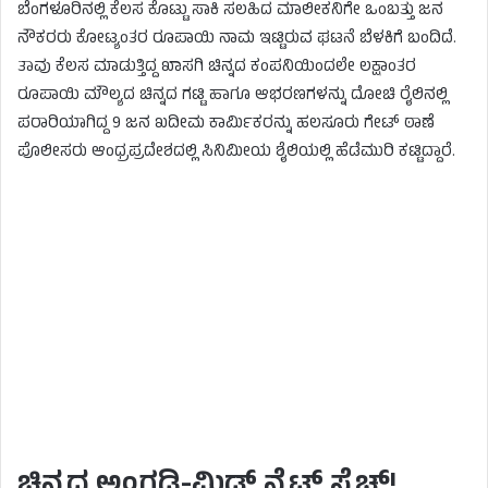
ಬೆಂಗಳೂರಿನಲ್ಲಿ ಕೆಲಸ ಕೊಟ್ಟು ಸಾಕಿ ಸಲಹಿದ ಮಾಲೀಕನಿಗೇ ಒಂಬತ್ತು ಜನ
ನೌಕರರು ಕೋಟ್ಯಂತರ ರೂಪಾಯಿ ನಾಮ ಇಟ್ಟಿರುವ ಘಟನೆ ಬೆಳಕಿಗೆ ಬಂದಿದೆ.
ತಾವು ಕೆಲಸ ಮಾಡುತ್ತಿದ್ದ ಖಾಸಗಿ ಚಿನ್ನದ ಕಂಪನಿಯಿಂದಲೇ ಲಕ್ಷಾಂತರ
ರೂಪಾಯಿ ಮೌಲ್ಯದ ಚಿನ್ನದ ಗಟ್ಟಿ ಹಾಗೂ ಆಭರಣಗಳನ್ನು ದೋಚಿ ರೈಲಿನಲ್ಲಿ
ಪರಾರಿಯಾಗಿದ್ದ 9 ಜನ ಖದೀಮ ಕಾರ್ಮಿಕರನ್ನು ಹಲಸೂರು ಗೇಟ್ ಠಾಣೆ
ಪೊಲೀಸರು ಆಂಧ್ರಪ್ರದೇಶದಲ್ಲಿ ಸಿನಿಮೀಯ ಶೈಲಿಯಲ್ಲಿ ಹೆಡೆಮುರಿ ಕಟ್ಟಿದ್ದಾರೆ.
ಚಿನ್ನದ ಅಂಗಡಿ-ಮಿಡ್ ನೈಟ್ ಸ್ಕೆಚ್!