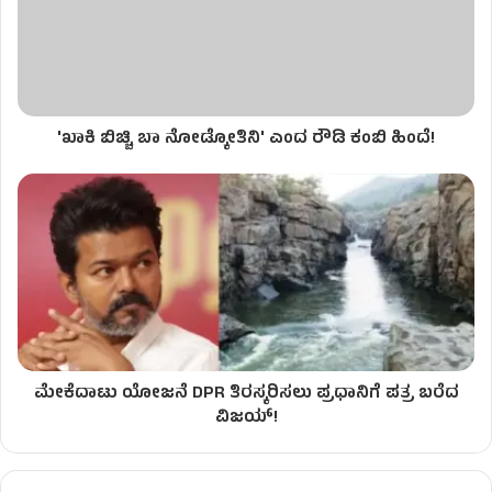
'ಖಾಕಿ ಬಿಚ್ಚಿ ಬಾ ನೋಡ್ಕೋತಿನಿ' ಎಂದ ರೌಡಿ ಕಂಬಿ ಹಿಂದೆ!
ಮೇಕೆದಾಟು ಯೋಜನೆ DPR ತಿರಸ್ಕರಿಸಲು ಪ್ರಧಾನಿಗೆ ಪತ್ರ ಬರೆದ
ವಿಜಯ್!