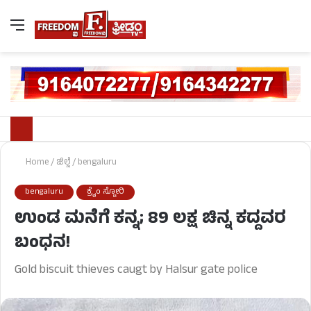
Home
/
ಜಿಲ್ಲೆ
/
bengaluru
bengaluru
ಕ್ರೈಂ ಸ್ಟೋರಿ
ಉಂಡ ಮನೆಗೆ ಕನ್ನ; 89 ಲಕ್ಷ ಚಿನ್ನ ಕದ್ದವರ
ಬಂಧನ!
Gold biscuit thieves caugt by Halsur gate police