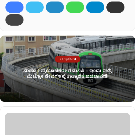
bengaluru
ಮೆಟ್ರೋ ಪ್ರಯಾಣಿಕರೇ ಗಮನಿಸಿ – ಇಂದು ರಾತ್ರಿ
ಮೆಟ್ರೋ ಸೇವೆಗಳಲ್ಲಿ ತಾತ್ಕಾಲಿಕ ಬದಲಾವಣೆ!