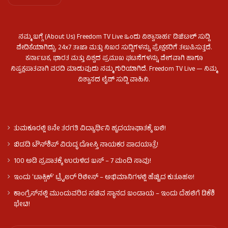
ನಮ್ಮ ಬಗ್ಗೆ (About Us) Freedom TV Live ಒಂದು ವಿಶ್ವಾಸಾರ್ಹ ಡಿಜಿಟಲ್ ಸುದ್ದಿ
ವೇದಿಕೆಯಾಗಿದ್ದು, 24x7 ತಾಜಾ ಮತ್ತು ನಿಖರ ಸುದ್ದಿಗಳನ್ನು ಪ್ರೇಕ್ಷಕರಿಗೆ ತಲುಪಿಸುತ್ತದೆ.
ಕರ್ನಾಟಕ, ಭಾರತ ಮತ್ತು ವಿಶ್ವದ ಪ್ರಮುಖ ಘಟನೆಗಳನ್ನು ವೇಗವಾಗಿ ಹಾಗೂ
ನಿಷ್ಪಕ್ಷಪಾತವಾಗಿ ವರದಿ ಮಾಡುವುದು ನಮ್ಮ ಗುರಿಯಾಗಿದೆ. Freedom TV Live — ನಿಮ್ಮ
ವಿಶ್ವಾಸದ ಲೈವ್ ಸುದ್ದಿ ವಾಹಿನಿ.
ತುಮಕೂರಲ್ಲಿ 8ನೇ ತರಗತಿ ವಿದ್ಯಾರ್ಥಿನಿ ಹೃದಯಾಘಾತಕ್ಕೆ ಬಲಿ!
ಬಿಡದಿ ಟೌನ್‌ಶಿಪ್‌ ವಿರುದ್ಧ ದೋಸ್ತಿ ನಾಯಕರ ಪಾದಯಾತ್ರೆ!
100 ಅಡಿ ಪ್ರಪಾತಕ್ಕೆ ಉರುಳಿದ ಬಸ್‌ – 7 ಮಂದಿ ಸಾವು!
ಇಂದು ʻಟಾಕ್ಸಿಕ್ʼ ಟ್ರೈಲರ್ ರಿಲೀಸ್‌ – ಅಭಿಮಾನಿಗಳಲ್ಲಿ ಹೆಚ್ಚಿದ ಕುತೂಹಲ!
ಕಾಂಗ್ರೆಸ್​ನಲ್ಲಿ ಮುಂದುವರಿದ ಸಚಿವ ಸ್ಥಾನದ ಬಂಡಾಯ – ಇಂದು ದೆಹಲಿಗೆ ಡಿಕೆಶಿ
ಭೇಟಿ!