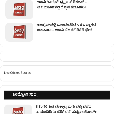
ಇಂದು ʻಟಾಕ್ಸಿಕ್ʼ ಟ್ರೈಲರ್ ರಿಲೀಸ್‌ –
ಅಭಿಮಾನಿಗಳಲ್ಲಿ ಹೆಚ್ಚಿದ ಕುತೂಹಲ!
ಕಾಂಗ್ರೆಸ್​ನಲ್ಲಿ ಮುಂದುವರಿದ ಸಚಿವ ಸ್ಥಾನದ
ಬಂಡಾಯ – ಇಂದು ದೆಹಲಿಗೆ ಡಿಕೆಶಿ ಭೇಟಿ!
Live Cricket Scores
ಉದ್ಯೋಗ ಸುದ್ದಿ
3 ತಿಂಗಳಿಗಿಂತ ಮೇಲ್ಪಟ್ಟ ಮಗು ದತ್ತು ಪಡೆದ
ತಾಯಂದಿರಿಗೂ ಹೆರಿಗೆ ರಜೆ: ಸುಪ್ರೀಂ ಕೋರ್ಟ್